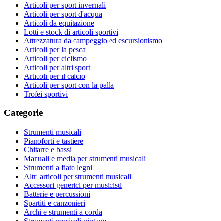
Articoli per sport invernali
Articoli per sport d'acqua
Articoli da equitazione
Lotti e stock di articoli sportivi
Attrezzatura da campeggio ed escursionismo
Articoli per la pesca
Articoli per ciclismo
Articoli per altri sport
Articoli per il calcio
Articoli per sport con la palla
Trofei sportivi
Categorie
Strumenti musicali
Pianoforti e tastiere
Chitarre e bassi
Manuali e media per strumenti musicali
Strumenti a fiato legni
Altri articoli per strumenti musicali
Accessori generici per musicisti
Batterie e percussioni
Spartiti e canzonieri
Archi e strumenti a corda
Strumenti musicali vintage