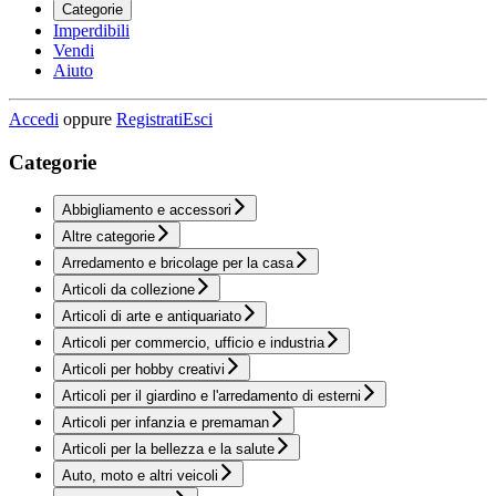
Categorie
Imperdibili
Vendi
Aiuto
Accedi
oppure
Registrati
Esci
Categorie
Abbigliamento e accessori
Altre categorie
Arredamento e bricolage per la casa
Articoli da collezione
Articoli di arte e antiquariato
Articoli per commercio, ufficio e industria
Articoli per hobby creativi
Articoli per il giardino e l'arredamento di esterni
Articoli per infanzia e premaman
Articoli per la bellezza e la salute
Auto, moto e altri veicoli