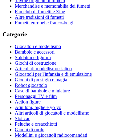
Tavole originali di fumetti
Merchandise e memorabilia dei fumetti
Fan club di fumetti e Zine
Altre tradizioni di fumetti
Fumetti europei e franco-belgi
Categorie
Giocattoli e modellismo
Bambole e accessori
Soldatini e figurini
Giochi di costruzione
Articoli di modellismo statico
Giocattoli per l'infanzia e di emulazione
Giochi di prestigio e magia
Robot giocattolo
Case di bambole e miniature
Personaggi TV e film
Action figure
Aquiloni, biglie e yo-yo
Altri articoli di giocattoli e modellismo
Slot car
Peluche e orsacchiotti
Giochi di ruolo
Modellini e giocattoli radiocomandati