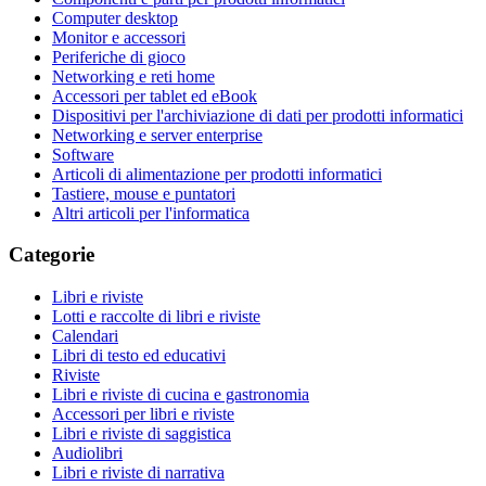
Computer desktop
Monitor e accessori
Periferiche di gioco
Networking e reti home
Accessori per tablet ed eBook
Dispositivi per l'archiviazione di dati per prodotti informatici
Networking e server enterprise
Software
Articoli di alimentazione per prodotti informatici
Tastiere, mouse e puntatori
Altri articoli per l'informatica
Categorie
Libri e riviste
Lotti e raccolte di libri e riviste
Calendari
Libri di testo ed educativi
Riviste
Libri e riviste di cucina e gastronomia
Accessori per libri e riviste
Libri e riviste di saggistica
Audiolibri
Libri e riviste di narrativa