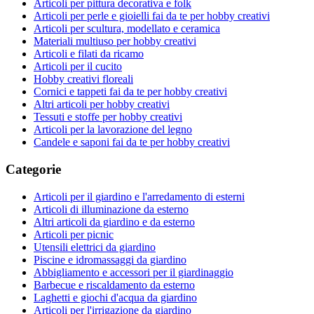
Articoli per pittura decorativa e folk
Articoli per perle e gioielli fai da te per hobby creativi
Articoli per scultura, modellato e ceramica
Materiali multiuso per hobby creativi
Articoli e filati da ricamo
Articoli per il cucito
Hobby creativi floreali
Cornici e tappeti fai da te per hobby creativi
Altri articoli per hobby creativi
Tessuti e stoffe per hobby creativi
Articoli per la lavorazione del legno
Candele e saponi fai da te per hobby creativi
Categorie
Articoli per il giardino e l'arredamento di esterni
Articoli di illuminazione da esterno
Altri articoli da giardino e da esterno
Articoli per picnic
Utensili elettrici da giardino
Piscine e idromassaggi da giardino
Abbigliamento e accessori per il giardinaggio
Barbecue e riscaldamento da esterno
Laghetti e giochi d'acqua da giardino
Articoli per l'irrigazione da giardino