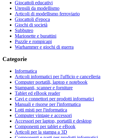
Giocattoli educativi
Utensili da modellismo
Articoli di modellismo ferroviario
Giocattoli d'epoca
Giochi di società
Subbuteo
Marionette e burattini
Puzzle e rompicapi
Warhammer e giochi di guerra
Categorie
Informatica
Articoli informatici per l'ufficio e cancelleria
Computer portatili, laptop e notebook
Stampanti, scanner e forniture
Tablet ed eBook reader
Cavi e connettori per prodotti informatici
Manuali e risorse per l'informatica
Lotti misti per l'informatica
Computer vintage e accessori
Accessori per laptop, portatili e desktop
Componenti per tablet e eBook
Articoli per la stampa a 3D
Componenti e parti per prodotti informatici