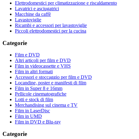
Elettrodomestici per climatizzazione e riscaldamento
Lavatrici e asciugatrici
Macchine da caffè
Lavastoviglie
Ricambi e accessori per lavastoviglie
Piccoli elettrodomestici per la cucina
Categorie
Film e DVD
Altri articoli per film e DVD
Film in videocassette e VHS
Film in altri formati
Accessori e stoccaggio per film e DVD
Locandine, poster e manifesti di film
Film in Super 8 e 16mm
Pellicole cinematografiche
Lotti e stock di film
Merchandising sul cinema e TV
Film in LaserDisc
Film in UMD
Film in DVD e Blu-ray
Categorie