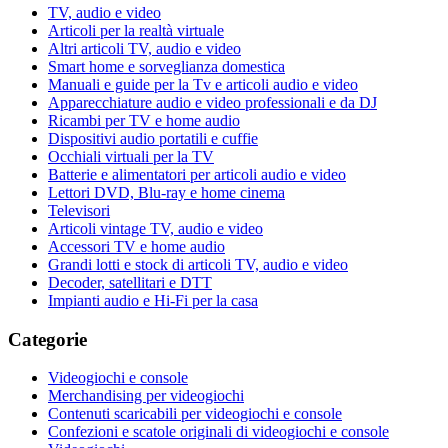
TV, audio e video
Articoli per la realtà virtuale
Altri articoli TV, audio e video
Smart home e sorveglianza domestica
Manuali e guide per la Tv e articoli audio e video
Apparecchiature audio e video professionali e da DJ
Ricambi per TV e home audio
Dispositivi audio portatili e cuffie
Occhiali virtuali per la TV
Batterie e alimentatori per articoli audio e video
Lettori DVD, Blu-ray e home cinema
Televisori
Articoli vintage TV, audio e video
Accessori TV e home audio
Grandi lotti e stock di articoli TV, audio e video
Decoder, satellitari e DTT
Impianti audio e Hi-Fi per la casa
Categorie
Videogiochi e console
Merchandising per videogiochi
Contenuti scaricabili per videogiochi e console
Confezioni e scatole originali di videogiochi e console