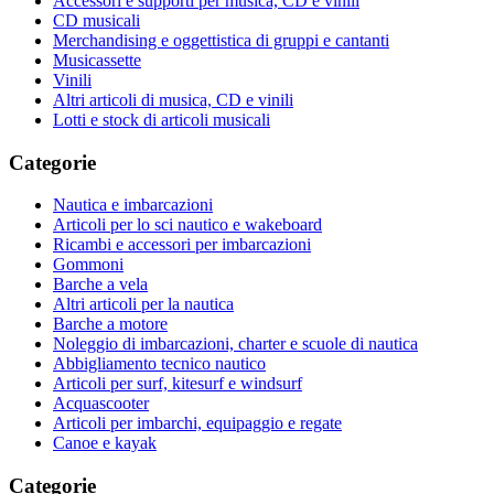
Accessori e supporti per musica, CD e vinili
CD musicali
Merchandising e oggettistica di gruppi e cantanti
Musicassette
Vinili
Altri articoli di musica, CD e vinili
Lotti e stock di articoli musicali
Categorie
Nautica e imbarcazioni
Articoli per lo sci nautico e wakeboard
Ricambi e accessori per imbarcazioni
Gommoni
Barche a vela
Altri articoli per la nautica
Barche a motore
Noleggio di imbarcazioni, charter e scuole di nautica
Abbigliamento tecnico nautico
Articoli per surf, kitesurf e windsurf
Acquascooter
Articoli per imbarchi, equipaggio e regate
Canoe e kayak
Categorie