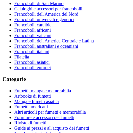
Francobolli di San Marino
Cataloghi e accessori per francobolli
Francobolli dell'America del Nord
Francobolli universali e generici
Francobolli caraibici
Francobolli africani
Francobolli vaticani
Francobolli dell'America Centrale e Latina
Francobolli australiani e oceaniani
Francobolli italiani
Filatelia
Francobolli asiatici
Francobolli europei
Categorie
Fumetti, manga e memorabilia
Artbooks di fumetti
Manga e fumetti asiatici
Fumetti americani
Altri articoli per fumetti e memorabilia
Forniture e accessori per fumetti
Riviste di fumetti
Guide ai prezzi e all'acquisto dei fumetti