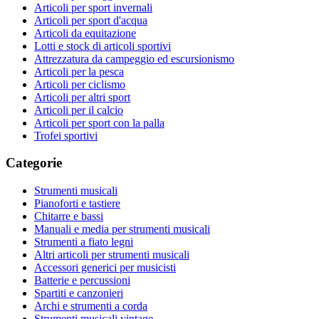
Articoli per sport invernali
Articoli per sport d'acqua
Articoli da equitazione
Lotti e stock di articoli sportivi
Attrezzatura da campeggio ed escursionismo
Articoli per la pesca
Articoli per ciclismo
Articoli per altri sport
Articoli per il calcio
Articoli per sport con la palla
Trofei sportivi
Categorie
Strumenti musicali
Pianoforti e tastiere
Chitarre e bassi
Manuali e media per strumenti musicali
Strumenti a fiato legni
Altri articoli per strumenti musicali
Accessori generici per musicisti
Batterie e percussioni
Spartiti e canzonieri
Archi e strumenti a corda
Strumenti musicali vintage