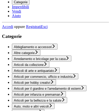
Categorie
Imperdibili
Vendi
Aiuto
Accedi
oppure
Registrati
Esci
Categorie
Abbigliamento e accessori
Altre categorie
Arredamento e bricolage per la casa
Articoli da collezione
Articoli di arte e antiquariato
Articoli per commercio, ufficio e industria
Articoli per hobby creativi
Articoli per il giardino e l'arredamento di esterni
Articoli per infanzia e premaman
Articoli per la bellezza e la salute
Auto, moto e altri veicoli