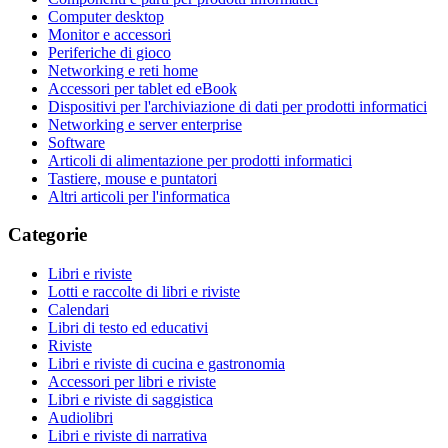
Computer desktop
Monitor e accessori
Periferiche di gioco
Networking e reti home
Accessori per tablet ed eBook
Dispositivi per l'archiviazione di dati per prodotti informatici
Networking e server enterprise
Software
Articoli di alimentazione per prodotti informatici
Tastiere, mouse e puntatori
Altri articoli per l'informatica
Categorie
Libri e riviste
Lotti e raccolte di libri e riviste
Calendari
Libri di testo ed educativi
Riviste
Libri e riviste di cucina e gastronomia
Accessori per libri e riviste
Libri e riviste di saggistica
Audiolibri
Libri e riviste di narrativa