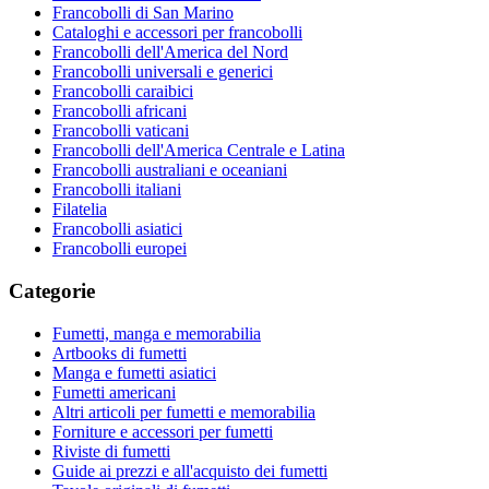
Francobolli di San Marino
Cataloghi e accessori per francobolli
Francobolli dell'America del Nord
Francobolli universali e generici
Francobolli caraibici
Francobolli africani
Francobolli vaticani
Francobolli dell'America Centrale e Latina
Francobolli australiani e oceaniani
Francobolli italiani
Filatelia
Francobolli asiatici
Francobolli europei
Categorie
Fumetti, manga e memorabilia
Artbooks di fumetti
Manga e fumetti asiatici
Fumetti americani
Altri articoli per fumetti e memorabilia
Forniture e accessori per fumetti
Riviste di fumetti
Guide ai prezzi e all'acquisto dei fumetti