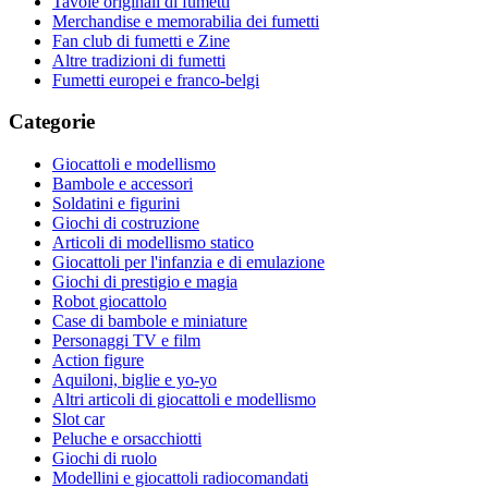
Tavole originali di fumetti
Merchandise e memorabilia dei fumetti
Fan club di fumetti e Zine
Altre tradizioni di fumetti
Fumetti europei e franco-belgi
Categorie
Giocattoli e modellismo
Bambole e accessori
Soldatini e figurini
Giochi di costruzione
Articoli di modellismo statico
Giocattoli per l'infanzia e di emulazione
Giochi di prestigio e magia
Robot giocattolo
Case di bambole e miniature
Personaggi TV e film
Action figure
Aquiloni, biglie e yo-yo
Altri articoli di giocattoli e modellismo
Slot car
Peluche e orsacchiotti
Giochi di ruolo
Modellini e giocattoli radiocomandati