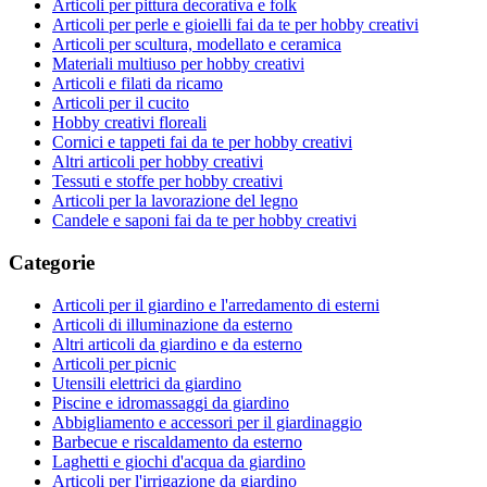
Articoli per pittura decorativa e folk
Articoli per perle e gioielli fai da te per hobby creativi
Articoli per scultura, modellato e ceramica
Materiali multiuso per hobby creativi
Articoli e filati da ricamo
Articoli per il cucito
Hobby creativi floreali
Cornici e tappeti fai da te per hobby creativi
Altri articoli per hobby creativi
Tessuti e stoffe per hobby creativi
Articoli per la lavorazione del legno
Candele e saponi fai da te per hobby creativi
Categorie
Articoli per il giardino e l'arredamento di esterni
Articoli di illuminazione da esterno
Altri articoli da giardino e da esterno
Articoli per picnic
Utensili elettrici da giardino
Piscine e idromassaggi da giardino
Abbigliamento e accessori per il giardinaggio
Barbecue e riscaldamento da esterno
Laghetti e giochi d'acqua da giardino
Articoli per l'irrigazione da giardino