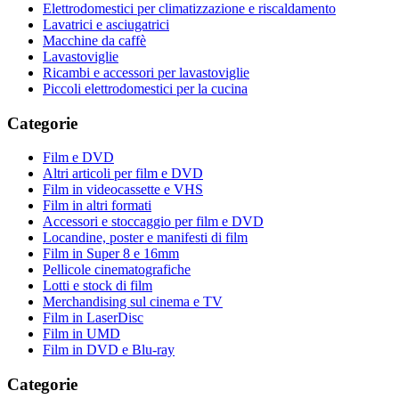
Elettrodomestici per climatizzazione e riscaldamento
Lavatrici e asciugatrici
Macchine da caffè
Lavastoviglie
Ricambi e accessori per lavastoviglie
Piccoli elettrodomestici per la cucina
Categorie
Film e DVD
Altri articoli per film e DVD
Film in videocassette e VHS
Film in altri formati
Accessori e stoccaggio per film e DVD
Locandine, poster e manifesti di film
Film in Super 8 e 16mm
Pellicole cinematografiche
Lotti e stock di film
Merchandising sul cinema e TV
Film in LaserDisc
Film in UMD
Film in DVD e Blu-ray
Categorie