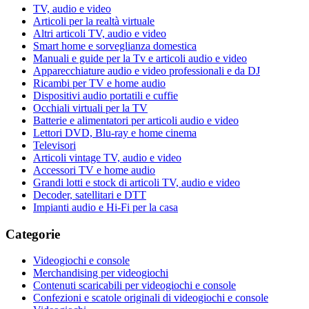
TV, audio e video
Articoli per la realtà virtuale
Altri articoli TV, audio e video
Smart home e sorveglianza domestica
Manuali e guide per la Tv e articoli audio e video
Apparecchiature audio e video professionali e da DJ
Ricambi per TV e home audio
Dispositivi audio portatili e cuffie
Occhiali virtuali per la TV
Batterie e alimentatori per articoli audio e video
Lettori DVD, Blu-ray e home cinema
Televisori
Articoli vintage TV, audio e video
Accessori TV e home audio
Grandi lotti e stock di articoli TV, audio e video
Decoder, satellitari e DTT
Impianti audio e Hi-Fi per la casa
Categorie
Videogiochi e console
Merchandising per videogiochi
Contenuti scaricabili per videogiochi e console
Confezioni e scatole originali di videogiochi e console