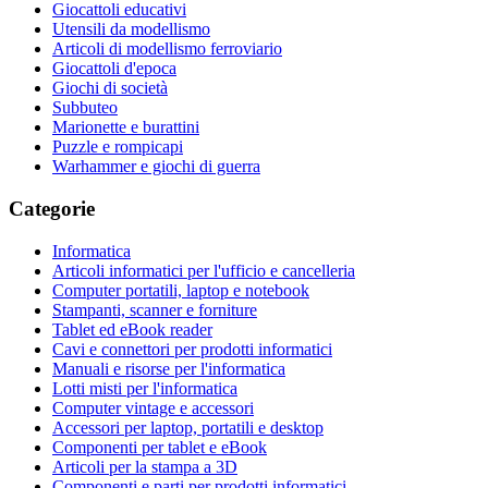
Giocattoli educativi
Utensili da modellismo
Articoli di modellismo ferroviario
Giocattoli d'epoca
Giochi di società
Subbuteo
Marionette e burattini
Puzzle e rompicapi
Warhammer e giochi di guerra
Categorie
Informatica
Articoli informatici per l'ufficio e cancelleria
Computer portatili, laptop e notebook
Stampanti, scanner e forniture
Tablet ed eBook reader
Cavi e connettori per prodotti informatici
Manuali e risorse per l'informatica
Lotti misti per l'informatica
Computer vintage e accessori
Accessori per laptop, portatili e desktop
Componenti per tablet e eBook
Articoli per la stampa a 3D
Componenti e parti per prodotti informatici