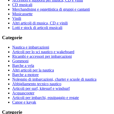
Accessori e supporti per musica, CD e vinili
CD musicali
Merchandising e oggettistica di gruppi e cantanti
Musicassette
Vinili
Altri articoli di musica, CD e vinili
Lotti e stock di articoli musicali
Categorie
Nautica e imbarcazioni
Articoli per lo sci nautico e wakeboard
Ricambi e accessori per imbarcazioni
Gommoni
Barche a vela
Altri articoli per la nautica
Barche a motore
Noleggio di imbarcazioni, charter e scuole di nautica
Abbigliamento tecnico nautico
Articoli per surf, kitesurf e windsurf
Acquascooter
Articoli per imbarchi, equipaggio e regate
Canoe e kayak
Categorie