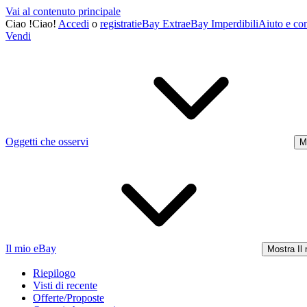
Vai al contenuto principale
Ciao
!
Ciao!
Accedi
o
registrati
eBay Extra
eBay Imperdibili
Aiuto e con
Vendi
Oggetti che osservi
M
Il mio eBay
Mostra Il
Riepilogo
Visti di recente
Offerte/Proposte