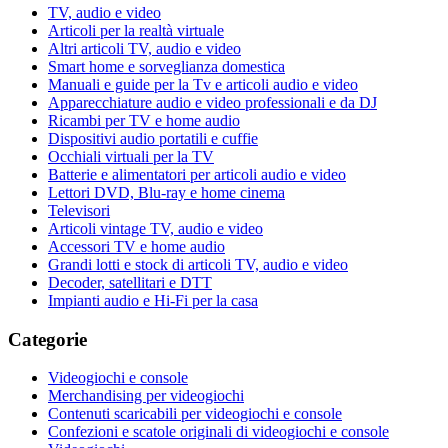
TV, audio e video
Articoli per la realtà virtuale
Altri articoli TV, audio e video
Smart home e sorveglianza domestica
Manuali e guide per la Tv e articoli audio e video
Apparecchiature audio e video professionali e da DJ
Ricambi per TV e home audio
Dispositivi audio portatili e cuffie
Occhiali virtuali per la TV
Batterie e alimentatori per articoli audio e video
Lettori DVD, Blu-ray e home cinema
Televisori
Articoli vintage TV, audio e video
Accessori TV e home audio
Grandi lotti e stock di articoli TV, audio e video
Decoder, satellitari e DTT
Impianti audio e Hi-Fi per la casa
Categorie
Videogiochi e console
Merchandising per videogiochi
Contenuti scaricabili per videogiochi e console
Confezioni e scatole originali di videogiochi e console