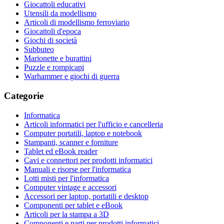
Giocattoli educativi
Utensili da modellismo
Articoli di modellismo ferroviario
Giocattoli d'epoca
Giochi di società
Subbuteo
Marionette e burattini
Puzzle e rompicapi
Warhammer e giochi di guerra
Categorie
Informatica
Articoli informatici per l'ufficio e cancelleria
Computer portatili, laptop e notebook
Stampanti, scanner e forniture
Tablet ed eBook reader
Cavi e connettori per prodotti informatici
Manuali e risorse per l'informatica
Lotti misti per l'informatica
Computer vintage e accessori
Accessori per laptop, portatili e desktop
Componenti per tablet e eBook
Articoli per la stampa a 3D
Componenti e parti per prodotti informatici