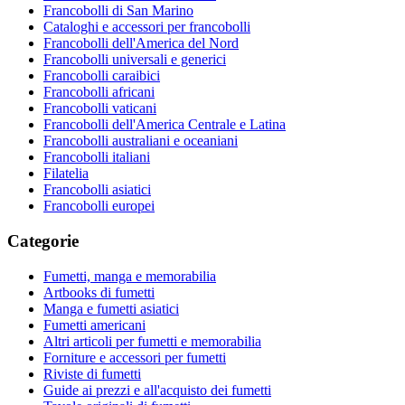
Francobolli di San Marino
Cataloghi e accessori per francobolli
Francobolli dell'America del Nord
Francobolli universali e generici
Francobolli caraibici
Francobolli africani
Francobolli vaticani
Francobolli dell'America Centrale e Latina
Francobolli australiani e oceaniani
Francobolli italiani
Filatelia
Francobolli asiatici
Francobolli europei
Categorie
Fumetti, manga e memorabilia
Artbooks di fumetti
Manga e fumetti asiatici
Fumetti americani
Altri articoli per fumetti e memorabilia
Forniture e accessori per fumetti
Riviste di fumetti
Guide ai prezzi e all'acquisto dei fumetti