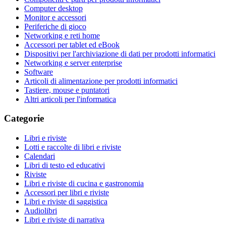
Computer desktop
Monitor e accessori
Periferiche di gioco
Networking e reti home
Accessori per tablet ed eBook
Dispositivi per l'archiviazione di dati per prodotti informatici
Networking e server enterprise
Software
Articoli di alimentazione per prodotti informatici
Tastiere, mouse e puntatori
Altri articoli per l'informatica
Categorie
Libri e riviste
Lotti e raccolte di libri e riviste
Calendari
Libri di testo ed educativi
Riviste
Libri e riviste di cucina e gastronomia
Accessori per libri e riviste
Libri e riviste di saggistica
Audiolibri
Libri e riviste di narrativa