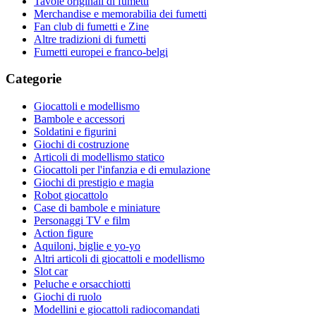
Tavole originali di fumetti
Merchandise e memorabilia dei fumetti
Fan club di fumetti e Zine
Altre tradizioni di fumetti
Fumetti europei e franco-belgi
Categorie
Giocattoli e modellismo
Bambole e accessori
Soldatini e figurini
Giochi di costruzione
Articoli di modellismo statico
Giocattoli per l'infanzia e di emulazione
Giochi di prestigio e magia
Robot giocattolo
Case di bambole e miniature
Personaggi TV e film
Action figure
Aquiloni, biglie e yo-yo
Altri articoli di giocattoli e modellismo
Slot car
Peluche e orsacchiotti
Giochi di ruolo
Modellini e giocattoli radiocomandati