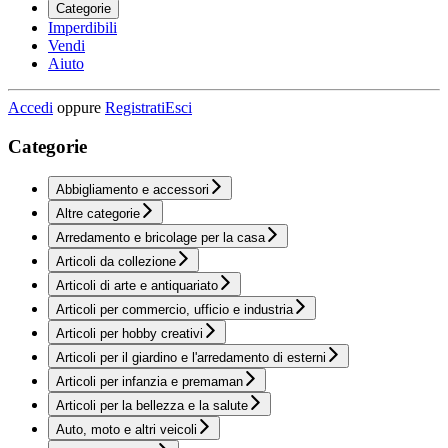
Categorie
Imperdibili
Vendi
Aiuto
Accedi
oppure
Registrati
Esci
Categorie
Abbigliamento e accessori
Altre categorie
Arredamento e bricolage per la casa
Articoli da collezione
Articoli di arte e antiquariato
Articoli per commercio, ufficio e industria
Articoli per hobby creativi
Articoli per il giardino e l'arredamento di esterni
Articoli per infanzia e premaman
Articoli per la bellezza e la salute
Auto, moto e altri veicoli