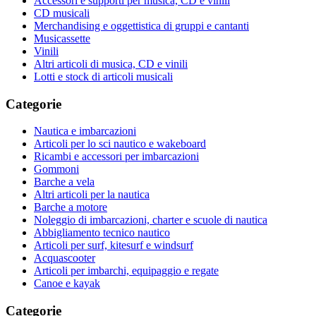
Accessori e supporti per musica, CD e vinili
CD musicali
Merchandising e oggettistica di gruppi e cantanti
Musicassette
Vinili
Altri articoli di musica, CD e vinili
Lotti e stock di articoli musicali
Categorie
Nautica e imbarcazioni
Articoli per lo sci nautico e wakeboard
Ricambi e accessori per imbarcazioni
Gommoni
Barche a vela
Altri articoli per la nautica
Barche a motore
Noleggio di imbarcazioni, charter e scuole di nautica
Abbigliamento tecnico nautico
Articoli per surf, kitesurf e windsurf
Acquascooter
Articoli per imbarchi, equipaggio e regate
Canoe e kayak
Categorie