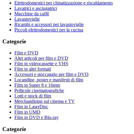
Elettrodomestici per climatizzazione e riscaldamento
Lavatrici e asciugatrici
Macchine da caffè
Lavastoviglie
Ricambi e accessori per lavastoviglie
Piccoli elettrodomestici per la cucina
Categorie
Film e DVD
Altri articoli per film e DVD
Film in videocassette e VHS
Film in altri formati
Accessori e stoccaggio per film e DVD
Locandine, poster e manifesti di film
Film in Super 8 e 16mm
Pellicole cinematografiche
Lotti e stock di film
Merchandising sul cinema e TV
Film in LaserDisc
Film in UMD
Film in DVD e Blu-ray
Categorie