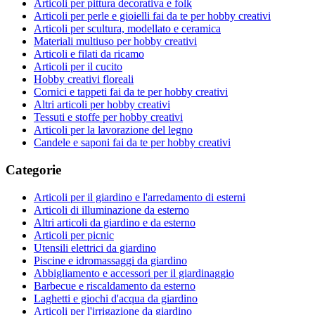
Articoli per pittura decorativa e folk
Articoli per perle e gioielli fai da te per hobby creativi
Articoli per scultura, modellato e ceramica
Materiali multiuso per hobby creativi
Articoli e filati da ricamo
Articoli per il cucito
Hobby creativi floreali
Cornici e tappeti fai da te per hobby creativi
Altri articoli per hobby creativi
Tessuti e stoffe per hobby creativi
Articoli per la lavorazione del legno
Candele e saponi fai da te per hobby creativi
Categorie
Articoli per il giardino e l'arredamento di esterni
Articoli di illuminazione da esterno
Altri articoli da giardino e da esterno
Articoli per picnic
Utensili elettrici da giardino
Piscine e idromassaggi da giardino
Abbigliamento e accessori per il giardinaggio
Barbecue e riscaldamento da esterno
Laghetti e giochi d'acqua da giardino
Articoli per l'irrigazione da giardino