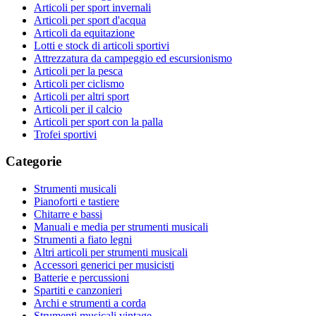
Articoli per sport invernali
Articoli per sport d'acqua
Articoli da equitazione
Lotti e stock di articoli sportivi
Attrezzatura da campeggio ed escursionismo
Articoli per la pesca
Articoli per ciclismo
Articoli per altri sport
Articoli per il calcio
Articoli per sport con la palla
Trofei sportivi
Categorie
Strumenti musicali
Pianoforti e tastiere
Chitarre e bassi
Manuali e media per strumenti musicali
Strumenti a fiato legni
Altri articoli per strumenti musicali
Accessori generici per musicisti
Batterie e percussioni
Spartiti e canzonieri
Archi e strumenti a corda
Strumenti musicali vintage