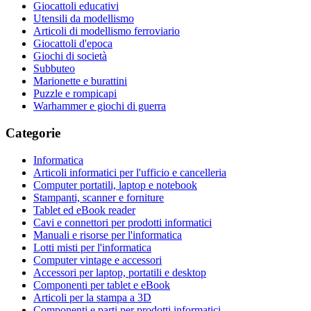
Giocattoli educativi
Utensili da modellismo
Articoli di modellismo ferroviario
Giocattoli d'epoca
Giochi di società
Subbuteo
Marionette e burattini
Puzzle e rompicapi
Warhammer e giochi di guerra
Categorie
Informatica
Articoli informatici per l'ufficio e cancelleria
Computer portatili, laptop e notebook
Stampanti, scanner e forniture
Tablet ed eBook reader
Cavi e connettori per prodotti informatici
Manuali e risorse per l'informatica
Lotti misti per l'informatica
Computer vintage e accessori
Accessori per laptop, portatili e desktop
Componenti per tablet e eBook
Articoli per la stampa a 3D
Componenti e parti per prodotti informatici