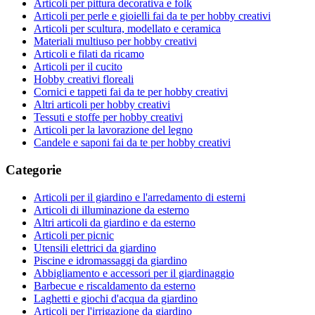
Articoli per pittura decorativa e folk
Articoli per perle e gioielli fai da te per hobby creativi
Articoli per scultura, modellato e ceramica
Materiali multiuso per hobby creativi
Articoli e filati da ricamo
Articoli per il cucito
Hobby creativi floreali
Cornici e tappeti fai da te per hobby creativi
Altri articoli per hobby creativi
Tessuti e stoffe per hobby creativi
Articoli per la lavorazione del legno
Candele e saponi fai da te per hobby creativi
Categorie
Articoli per il giardino e l'arredamento di esterni
Articoli di illuminazione da esterno
Altri articoli da giardino e da esterno
Articoli per picnic
Utensili elettrici da giardino
Piscine e idromassaggi da giardino
Abbigliamento e accessori per il giardinaggio
Barbecue e riscaldamento da esterno
Laghetti e giochi d'acqua da giardino
Articoli per l'irrigazione da giardino