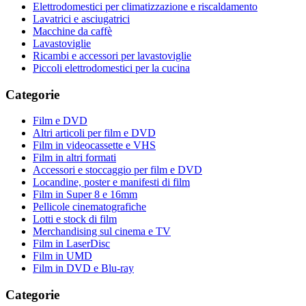
Elettrodomestici per climatizzazione e riscaldamento
Lavatrici e asciugatrici
Macchine da caffè
Lavastoviglie
Ricambi e accessori per lavastoviglie
Piccoli elettrodomestici per la cucina
Categorie
Film e DVD
Altri articoli per film e DVD
Film in videocassette e VHS
Film in altri formati
Accessori e stoccaggio per film e DVD
Locandine, poster e manifesti di film
Film in Super 8 e 16mm
Pellicole cinematografiche
Lotti e stock di film
Merchandising sul cinema e TV
Film in LaserDisc
Film in UMD
Film in DVD e Blu-ray
Categorie