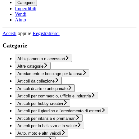
Categorie
Imperdibili
Vendi
Aiuto
Accedi
oppure
Registrati
Esci
Categorie
Abbigliamento e accessori
Altre categorie
Arredamento e bricolage per la casa
Articoli da collezione
Articoli di arte e antiquariato
Articoli per commercio, ufficio e industria
Articoli per hobby creativi
Articoli per il giardino e l'arredamento di esterni
Articoli per infanzia e premaman
Articoli per la bellezza e la salute
Auto, moto e altri veicoli