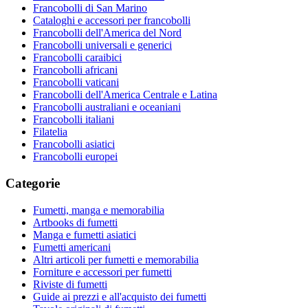
Francobolli di San Marino
Cataloghi e accessori per francobolli
Francobolli dell'America del Nord
Francobolli universali e generici
Francobolli caraibici
Francobolli africani
Francobolli vaticani
Francobolli dell'America Centrale e Latina
Francobolli australiani e oceaniani
Francobolli italiani
Filatelia
Francobolli asiatici
Francobolli europei
Categorie
Fumetti, manga e memorabilia
Artbooks di fumetti
Manga e fumetti asiatici
Fumetti americani
Altri articoli per fumetti e memorabilia
Forniture e accessori per fumetti
Riviste di fumetti
Guide ai prezzi e all'acquisto dei fumetti