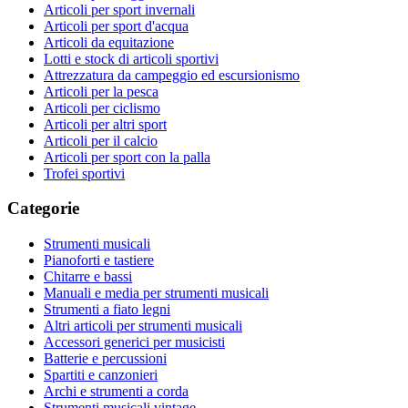
Articoli per sport invernali
Articoli per sport d'acqua
Articoli da equitazione
Lotti e stock di articoli sportivi
Attrezzatura da campeggio ed escursionismo
Articoli per la pesca
Articoli per ciclismo
Articoli per altri sport
Articoli per il calcio
Articoli per sport con la palla
Trofei sportivi
Categorie
Strumenti musicali
Pianoforti e tastiere
Chitarre e bassi
Manuali e media per strumenti musicali
Strumenti a fiato legni
Altri articoli per strumenti musicali
Accessori generici per musicisti
Batterie e percussioni
Spartiti e canzonieri
Archi e strumenti a corda
Strumenti musicali vintage