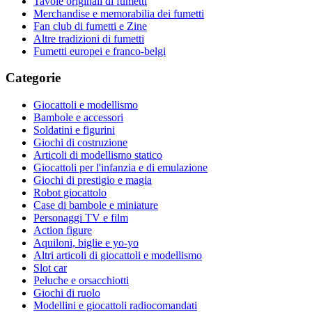
Tavole originali di fumetti
Merchandise e memorabilia dei fumetti
Fan club di fumetti e Zine
Altre tradizioni di fumetti
Fumetti europei e franco-belgi
Categorie
Giocattoli e modellismo
Bambole e accessori
Soldatini e figurini
Giochi di costruzione
Articoli di modellismo statico
Giocattoli per l'infanzia e di emulazione
Giochi di prestigio e magia
Robot giocattolo
Case di bambole e miniature
Personaggi TV e film
Action figure
Aquiloni, biglie e yo-yo
Altri articoli di giocattoli e modellismo
Slot car
Peluche e orsacchiotti
Giochi di ruolo
Modellini e giocattoli radiocomandati