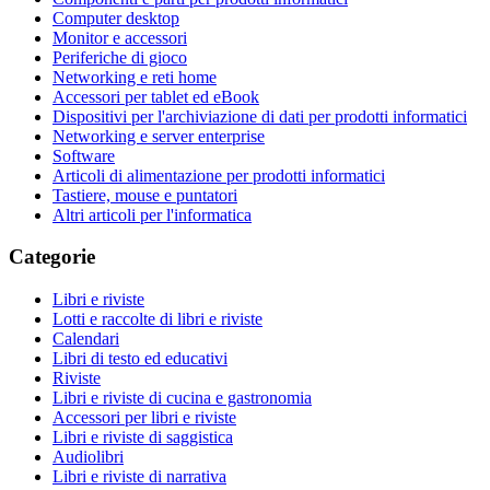
Computer desktop
Monitor e accessori
Periferiche di gioco
Networking e reti home
Accessori per tablet ed eBook
Dispositivi per l'archiviazione di dati per prodotti informatici
Networking e server enterprise
Software
Articoli di alimentazione per prodotti informatici
Tastiere, mouse e puntatori
Altri articoli per l'informatica
Categorie
Libri e riviste
Lotti e raccolte di libri e riviste
Calendari
Libri di testo ed educativi
Riviste
Libri e riviste di cucina e gastronomia
Accessori per libri e riviste
Libri e riviste di saggistica
Audiolibri
Libri e riviste di narrativa