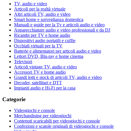
TV, audio e video
Articoli per la realtà virtuale
Altri articoli TV, audio e video
Smart home e sorveglianza domestica
Manuali e guide per la Tv e articoli audio e video
Apparecchiature audio e video professionali e da DJ
Ricambi per TV e home audio
Dispositivi audio portatili e cuffie
Occhiali virtuali per la TV
Batterie e alimentatori per articoli audio e video
Lettori DVD, Blu-ray e home cinema
Televisori
Articoli vintage TV, audio e video
Accessori TV e home audio
Grandi lotti e stock di articoli TV, audio e video
Decoder, satellitari e DTT
Impianti audio e Hi-Fi per la casa
Categorie
Videogiochi e console
Merchandising per videogiochi
Contenuti scaricabili per videogiochi e console
Confezioni e scatole originali di videogiochi e console