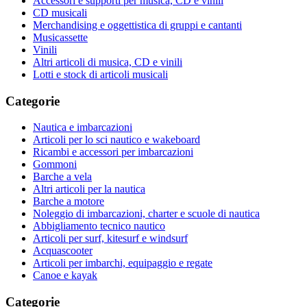
Accessori e supporti per musica, CD e vinili
CD musicali
Merchandising e oggettistica di gruppi e cantanti
Musicassette
Vinili
Altri articoli di musica, CD e vinili
Lotti e stock di articoli musicali
Categorie
Nautica e imbarcazioni
Articoli per lo sci nautico e wakeboard
Ricambi e accessori per imbarcazioni
Gommoni
Barche a vela
Altri articoli per la nautica
Barche a motore
Noleggio di imbarcazioni, charter e scuole di nautica
Abbigliamento tecnico nautico
Articoli per surf, kitesurf e windsurf
Acquascooter
Articoli per imbarchi, equipaggio e regate
Canoe e kayak
Categorie