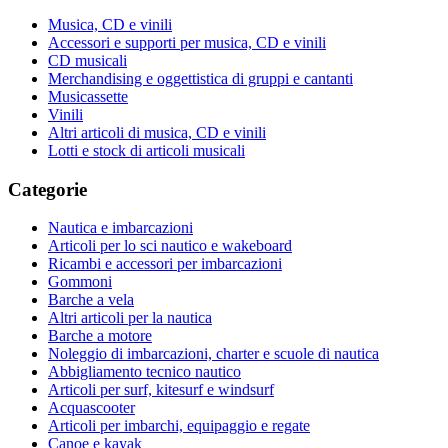
Musica, CD e vinili
Accessori e supporti per musica, CD e vinili
CD musicali
Merchandising e oggettistica di gruppi e cantanti
Musicassette
Vinili
Altri articoli di musica, CD e vinili
Lotti e stock di articoli musicali
Categorie
Nautica e imbarcazioni
Articoli per lo sci nautico e wakeboard
Ricambi e accessori per imbarcazioni
Gommoni
Barche a vela
Altri articoli per la nautica
Barche a motore
Noleggio di imbarcazioni, charter e scuole di nautica
Abbigliamento tecnico nautico
Articoli per surf, kitesurf e windsurf
Acquascooter
Articoli per imbarchi, equipaggio e regate
Canoe e kayak