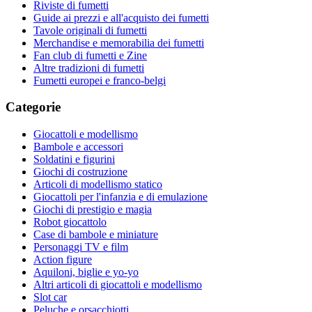
Riviste di fumetti
Guide ai prezzi e all'acquisto dei fumetti
Tavole originali di fumetti
Merchandise e memorabilia dei fumetti
Fan club di fumetti e Zine
Altre tradizioni di fumetti
Fumetti europei e franco-belgi
Categorie
Giocattoli e modellismo
Bambole e accessori
Soldatini e figurini
Giochi di costruzione
Articoli di modellismo statico
Giocattoli per l'infanzia e di emulazione
Giochi di prestigio e magia
Robot giocattolo
Case di bambole e miniature
Personaggi TV e film
Action figure
Aquiloni, biglie e yo-yo
Altri articoli di giocattoli e modellismo
Slot car
Peluche e orsacchiotti