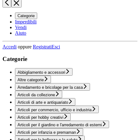
Categorie
Imperdibili
Vendi
Aiuto
Accedi
oppure
Registrati
Esci
Categorie
Abbigliamento e accessori
Altre categorie
Arredamento e bricolage per la casa
Articoli da collezione
Articoli di arte e antiquariato
Articoli per commercio, ufficio e industria
Articoli per hobby creativi
Articoli per il giardino e l'arredamento di esterni
Articoli per infanzia e premaman
Articoli per la bellezza e la salute