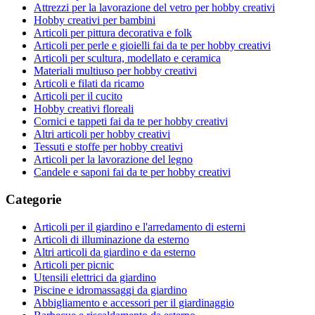
Attrezzi per la lavorazione del vetro per hobby creativi
Hobby creativi per bambini
Articoli per pittura decorativa e folk
Articoli per perle e gioielli fai da te per hobby creativi
Articoli per scultura, modellato e ceramica
Materiali multiuso per hobby creativi
Articoli e filati da ricamo
Articoli per il cucito
Hobby creativi floreali
Cornici e tappeti fai da te per hobby creativi
Altri articoli per hobby creativi
Tessuti e stoffe per hobby creativi
Articoli per la lavorazione del legno
Candele e saponi fai da te per hobby creativi
Categorie
Articoli per il giardino e l'arredamento di esterni
Articoli di illuminazione da esterno
Altri articoli da giardino e da esterno
Articoli per picnic
Utensili elettrici da giardino
Piscine e idromassaggi da giardino
Abbigliamento e accessori per il giardinaggio