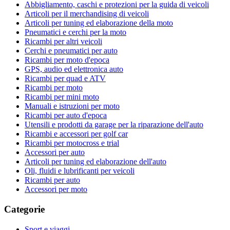
Abbigliamento, caschi e protezioni per la guida di veicoli
Articoli per il merchandising di veicoli
Articoli per tuning ed elaborazione della moto
Pneumatici e cerchi per la moto
Ricambi per altri veicoli
Cerchi e pneumatici per auto
Ricambi per moto d'epoca
GPS, audio ed elettronica auto
Ricambi per quad e ATV
Ricambi per moto
Ricambi per mini moto
Manuali e istruzioni per moto
Ricambi per auto d'epoca
Utensili e prodotti da garage per la riparazione dell'auto
Ricambi e accessori per golf car
Ricambi per motocross e trial
Accessori per auto
Articoli per tuning ed elaborazione dell'auto
Oli, fluidi e lubrificanti per veicoli
Ricambi per auto
Accessori per moto
Categorie
Sport e viaggi