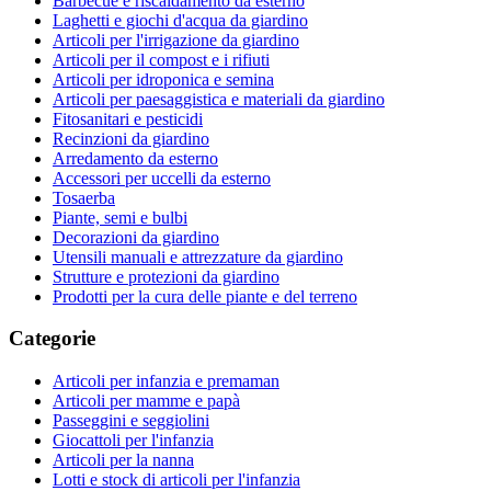
Barbecue e riscaldamento da esterno
Laghetti e giochi d'acqua da giardino
Articoli per l'irrigazione da giardino
Articoli per il compost e i rifiuti
Articoli per idroponica e semina
Articoli per paesaggistica e materiali da giardino
Fitosanitari e pesticidi
Recinzioni da giardino
Arredamento da esterno
Accessori per uccelli da esterno
Tosaerba
Piante, semi e bulbi
Decorazioni da giardino
Utensili manuali e attrezzature da giardino
Strutture e protezioni da giardino
Prodotti per la cura delle piante e del terreno
Categorie
Articoli per infanzia e premaman
Articoli per mamme e papà
Passeggini e seggiolini
Giocattoli per l'infanzia
Articoli per la nanna
Lotti e stock di articoli per l'infanzia