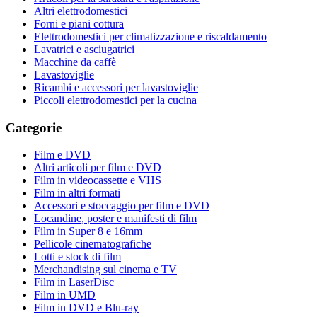
Altri elettrodomestici
Forni e piani cottura
Elettrodomestici per climatizzazione e riscaldamento
Lavatrici e asciugatrici
Macchine da caffè
Lavastoviglie
Ricambi e accessori per lavastoviglie
Piccoli elettrodomestici per la cucina
Categorie
Film e DVD
Altri articoli per film e DVD
Film in videocassette e VHS
Film in altri formati
Accessori e stoccaggio per film e DVD
Locandine, poster e manifesti di film
Film in Super 8 e 16mm
Pellicole cinematografiche
Lotti e stock di film
Merchandising sul cinema e TV
Film in LaserDisc
Film in UMD
Film in DVD e Blu-ray