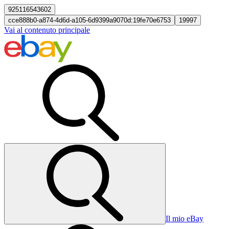
925116543602
cce888b0-a874-4d6d-a105-6d9399a9070d:19fe70e6753
19997
Vai al contenuto principale
Il mio eBay