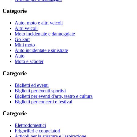
Categorie
Auto, moto e altri veicoli
Altri veicoli
Moto incidentate e danneggiate
Go-kart
Mini moto
Auto incidentate e sinistrate
Auto
Moto e scooter
Categorie
Biglietti ed eventi
Biglietti per eventi sportivi
Biglietti per eventi d'arte, teatro e cultura
Biglietti per concerti e festival
Categorie
Elettrodomestici
Frigoriferi e congelatori
Articoli per la stiratura e l'aspirazione