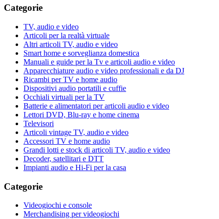
Categorie
TV, audio e video
Articoli per la realtà virtuale
Altri articoli TV, audio e video
Smart home e sorveglianza domestica
Manuali e guide per la Tv e articoli audio e video
Apparecchiature audio e video professionali e da DJ
Ricambi per TV e home audio
Dispositivi audio portatili e cuffie
Occhiali virtuali per la TV
Batterie e alimentatori per articoli audio e video
Lettori DVD, Blu-ray e home cinema
Televisori
Articoli vintage TV, audio e video
Accessori TV e home audio
Grandi lotti e stock di articoli TV, audio e video
Decoder, satellitari e DTT
Impianti audio e Hi-Fi per la casa
Categorie
Videogiochi e console
Merchandising per videogiochi