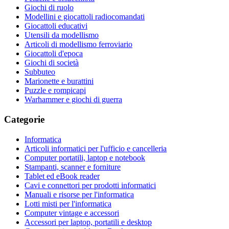
Giochi di ruolo
Modellini e giocattoli radiocomandati
Giocattoli educativi
Utensili da modellismo
Articoli di modellismo ferroviario
Giocattoli d'epoca
Giochi di società
Subbuteo
Marionette e burattini
Puzzle e rompicapi
Warhammer e giochi di guerra
Categorie
Informatica
Articoli informatici per l'ufficio e cancelleria
Computer portatili, laptop e notebook
Stampanti, scanner e forniture
Tablet ed eBook reader
Cavi e connettori per prodotti informatici
Manuali e risorse per l'informatica
Lotti misti per l'informatica
Computer vintage e accessori
Accessori per laptop, portatili e desktop