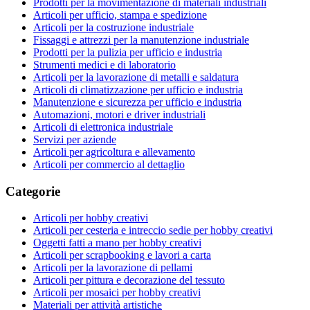
Prodotti per la movimentazione di materiali industriali
Articoli per ufficio, stampa e spedizione
Articoli per la costruzione industriale
Fissaggi e attrezzi per la manutenzione industriale
Prodotti per la pulizia per ufficio e industria
Strumenti medici e di laboratorio
Articoli per la lavorazione di metalli e saldatura
Articoli di climatizzazione per ufficio e industria
Manutenzione e sicurezza per ufficio e industria
Automazioni, motori e driver industriali
Articoli di elettronica industriale
Servizi per aziende
Articoli per agricoltura e allevamento
Articoli per commercio al dettaglio
Categorie
Articoli per hobby creativi
Articoli per cesteria e intreccio sedie per hobby creativi
Oggetti fatti a mano per hobby creativi
Articoli per scrapbooking e lavori a carta
Articoli per la lavorazione di pellami
Articoli per pittura e decorazione del tessuto
Articoli per mosaici per hobby creativi
Materiali per attività artistiche