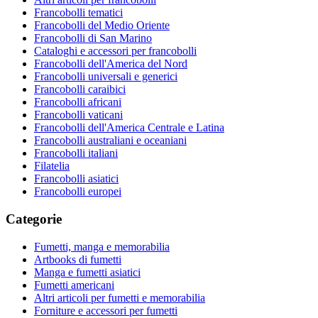
Francobolli tematici
Francobolli del Medio Oriente
Francobolli di San Marino
Cataloghi e accessori per francobolli
Francobolli dell'America del Nord
Francobolli universali e generici
Francobolli caraibici
Francobolli africani
Francobolli vaticani
Francobolli dell'America Centrale e Latina
Francobolli australiani e oceaniani
Francobolli italiani
Filatelia
Francobolli asiatici
Francobolli europei
Categorie
Fumetti, manga e memorabilia
Artbooks di fumetti
Manga e fumetti asiatici
Fumetti americani
Altri articoli per fumetti e memorabilia
Forniture e accessori per fumetti