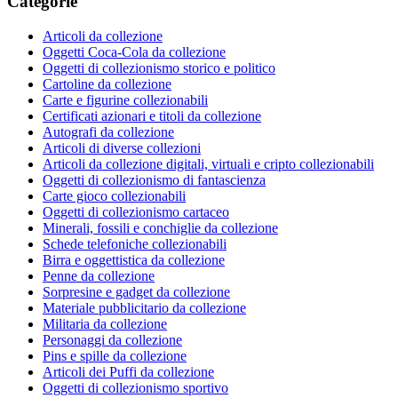
Categorie
Articoli da collezione
Oggetti Coca-Cola da collezione
Oggetti di collezionismo storico e politico
Cartoline da collezione
Carte e figurine collezionabili
Certificati azionari e titoli da collezione
Autografi da collezione
Articoli di diverse collezioni
Articoli da collezione digitali, virtuali e cripto collezionabili
Oggetti di collezionismo di fantascienza
Carte gioco collezionabili
Oggetti di collezionismo cartaceo
Minerali, fossili e conchiglie da collezione
Schede telefoniche collezionabili
Birra e oggettistica da collezione
Penne da collezione
Sorpresine e gadget da collezione
Materiale pubblicitario da collezione
Militaria da collezione
Personaggi da collezione
Pins e spille da collezione
Articoli dei Puffi da collezione
Oggetti di collezionismo sportivo