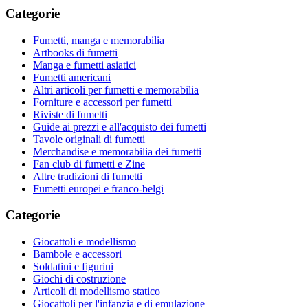
Categorie
Fumetti, manga e memorabilia
Artbooks di fumetti
Manga e fumetti asiatici
Fumetti americani
Altri articoli per fumetti e memorabilia
Forniture e accessori per fumetti
Riviste di fumetti
Guide ai prezzi e all'acquisto dei fumetti
Tavole originali di fumetti
Merchandise e memorabilia dei fumetti
Fan club di fumetti e Zine
Altre tradizioni di fumetti
Fumetti europei e franco-belgi
Categorie
Giocattoli e modellismo
Bambole e accessori
Soldatini e figurini
Giochi di costruzione
Articoli di modellismo statico
Giocattoli per l'infanzia e di emulazione