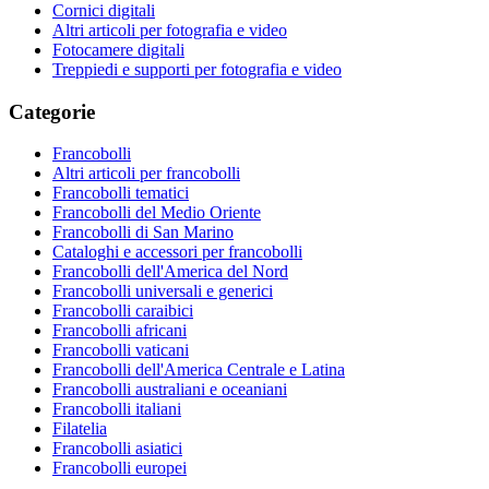
Cornici digitali
Altri articoli per fotografia e video
Fotocamere digitali
Treppiedi e supporti per fotografia e video
Categorie
Francobolli
Altri articoli per francobolli
Francobolli tematici
Francobolli del Medio Oriente
Francobolli di San Marino
Cataloghi e accessori per francobolli
Francobolli dell'America del Nord
Francobolli universali e generici
Francobolli caraibici
Francobolli africani
Francobolli vaticani
Francobolli dell'America Centrale e Latina
Francobolli australiani e oceaniani
Francobolli italiani
Filatelia
Francobolli asiatici
Francobolli europei