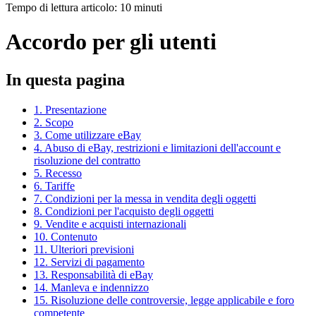
Tempo di lettura articolo: 10 minuti
Accordo per gli utenti
In questa pagina
1. Presentazione
2. Scopo
3. Come utilizzare eBay
4. Abuso di eBay, restrizioni e limitazioni dell'account e
risoluzione del contratto
5. Recesso
6. Tariffe
7. Condizioni per la messa in vendita degli oggetti
8. Condizioni per l'acquisto degli oggetti
9. Vendite e acquisti internazionali
10. Contenuto
11. Ulteriori previsioni
12. Servizi di pagamento
13. Responsabilità di eBay
14. Manleva e indennizzo
15. Risoluzione delle controversie, legge applicabile e foro
competente