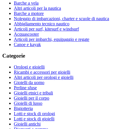
Barche a vela
Altri articoli per la nautica
Barche a motore
Noleggio di imbarcazioni, charter e scuole di nautica
Abbigliamento tecnico nautico
Articoli per surf, kitesurf e windsurf
Acquascooter
Articoli per imbarchi, equipaggio e regate
Canoe e kayak
Categorie
Orologi e gioielli
Ricambi e accessori per gioielli
Altri articoli per orologi e gioielli
Gioielli da uomo
Perline sfuse
Gioielli etnici e tribali
Gioielli per il corpo
Gioielli di lusso
Bigiotteria
Lotti e stock di orologi
Lotti e stock di gioielli
Gioielli antichi