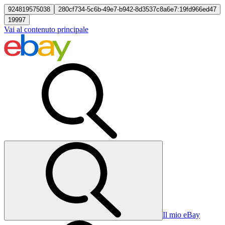
924819575038
280cf734-5c6b-49e7-b942-8d3537c8a6e7:19fd966ed47
19997
Vai al contenuto principale
Il mio eBay