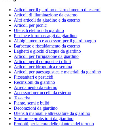
Articoli per il giardino e l'arredamento di esterni
Articoli di illuminazione da esterno
Altri articoli da giardino e da esterno
Articoli per picnic
Utensili elettrici da giardino
Piscine e idromassaggi da giardino
Abbigliamento e accessori per il giardinaggio
Barbecue e riscaldamento da esterno
Laghetti e giochi d'acqua da giardino
Articoli per l'irrigazione da giardino
Articoli per il compost e i rifiuti
Articoli per idroponica e semina
Articoli per paesaggistica e materiali da giardino
Fitosanitari e pesticidi
Recinzioni da giardino
Arredamento da esterno
Accessori per uccelli da esterno
Tosaerba
Piante, semi e bulbi
Decorazioni da giardino
Utensili manuali e attrezzature da giardino
Strutture e protezioni da giardino
Prodotti per la cura delle piante e del terreno