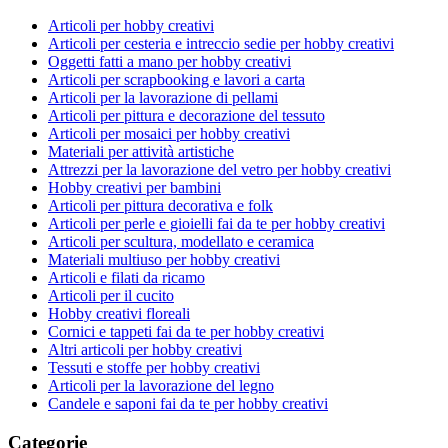
Articoli per hobby creativi
Articoli per cesteria e intreccio sedie per hobby creativi
Oggetti fatti a mano per hobby creativi
Articoli per scrapbooking e lavori a carta
Articoli per la lavorazione di pellami
Articoli per pittura e decorazione del tessuto
Articoli per mosaici per hobby creativi
Materiali per attività artistiche
Attrezzi per la lavorazione del vetro per hobby creativi
Hobby creativi per bambini
Articoli per pittura decorativa e folk
Articoli per perle e gioielli fai da te per hobby creativi
Articoli per scultura, modellato e ceramica
Materiali multiuso per hobby creativi
Articoli e filati da ricamo
Articoli per il cucito
Hobby creativi floreali
Cornici e tappeti fai da te per hobby creativi
Altri articoli per hobby creativi
Tessuti e stoffe per hobby creativi
Articoli per la lavorazione del legno
Candele e saponi fai da te per hobby creativi
Categorie