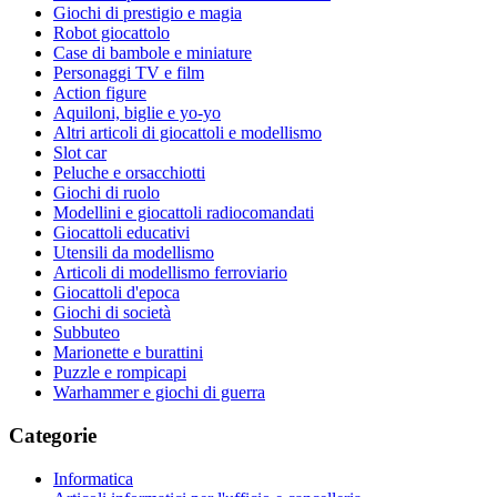
Giochi di prestigio e magia
Robot giocattolo
Case di bambole e miniature
Personaggi TV e film
Action figure
Aquiloni, biglie e yo-yo
Altri articoli di giocattoli e modellismo
Slot car
Peluche e orsacchiotti
Giochi di ruolo
Modellini e giocattoli radiocomandati
Giocattoli educativi
Utensili da modellismo
Articoli di modellismo ferroviario
Giocattoli d'epoca
Giochi di società
Subbuteo
Marionette e burattini
Puzzle e rompicapi
Warhammer e giochi di guerra
Categorie
Informatica