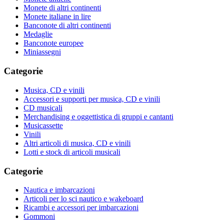
Monete di altri continenti
Monete italiane in lire
Banconote di altri continenti
Medaglie
Banconote europee
Miniassegni
Categorie
Musica, CD e vinili
Accessori e supporti per musica, CD e vinili
CD musicali
Merchandising e oggettistica di gruppi e cantanti
Musicassette
Vinili
Altri articoli di musica, CD e vinili
Lotti e stock di articoli musicali
Categorie
Nautica e imbarcazioni
Articoli per lo sci nautico e wakeboard
Ricambi e accessori per imbarcazioni
Gommoni