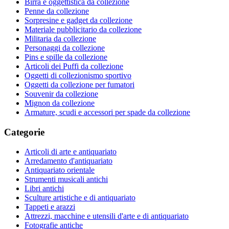
Birra e oggettistica da collezione
Penne da collezione
Sorpresine e gadget da collezione
Materiale pubblicitario da collezione
Militaria da collezione
Personaggi da collezione
Pins e spille da collezione
Articoli dei Puffi da collezione
Oggetti di collezionismo sportivo
Oggetti da collezione per fumatori
Souvenir da collezione
Mignon da collezione
Armature, scudi e accessori per spade da collezione
Categorie
Articoli di arte e antiquariato
Arredamento d'antiquariato
Antiquariato orientale
Strumenti musicali antichi
Libri antichi
Sculture artistiche e di antiquariato
Tappeti e arazzi
Attrezzi, macchine e utensili d'arte e di antiquariato
Fotografie antiche