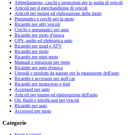
Abbigliamento, caschi e protezioni per la guida di veicoli
Articoli per il merchandising di veicoli
Articoli per tuning ed elaborazione della moto
Pneumatici e cerchi per la moto
Ricambi per altri veicoli
Cerchi e pneumatici per auto
Ricambi per moto d'epoca
GPS, audio ed elettronica auto
Ricambi per quad e ATV
Ricambi per moto
Ricambi per mini moto
Manuali e istruzioni per moto
Ricambi per auto d'epoca
Utensili e prodotti da garage per la riparazione dell'auto
Ricambi e accessori per golf car
Ricambi per motocross e trial
Accessori per auto
Articoli per tuning ed elaborazione dell'auto
Oli, fluidi e lubrificanti per veicoli
Ricambi per auto
Accessori per moto
Categorie
Sport e viaggi