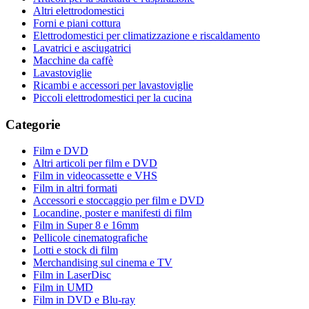
Altri elettrodomestici
Forni e piani cottura
Elettrodomestici per climatizzazione e riscaldamento
Lavatrici e asciugatrici
Macchine da caffè
Lavastoviglie
Ricambi e accessori per lavastoviglie
Piccoli elettrodomestici per la cucina
Categorie
Film e DVD
Altri articoli per film e DVD
Film in videocassette e VHS
Film in altri formati
Accessori e stoccaggio per film e DVD
Locandine, poster e manifesti di film
Film in Super 8 e 16mm
Pellicole cinematografiche
Lotti e stock di film
Merchandising sul cinema e TV
Film in LaserDisc
Film in UMD
Film in DVD e Blu-ray