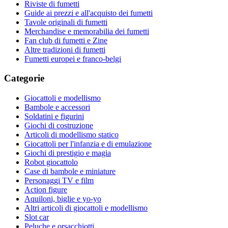
Riviste di fumetti
Guide ai prezzi e all'acquisto dei fumetti
Tavole originali di fumetti
Merchandise e memorabilia dei fumetti
Fan club di fumetti e Zine
Altre tradizioni di fumetti
Fumetti europei e franco-belgi
Categorie
Giocattoli e modellismo
Bambole e accessori
Soldatini e figurini
Giochi di costruzione
Articoli di modellismo statico
Giocattoli per l'infanzia e di emulazione
Giochi di prestigio e magia
Robot giocattolo
Case di bambole e miniature
Personaggi TV e film
Action figure
Aquiloni, biglie e yo-yo
Altri articoli di giocattoli e modellismo
Slot car
Peluche e orsacchiotti