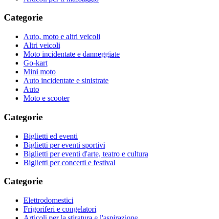
Categorie
Auto, moto e altri veicoli
Altri veicoli
Moto incidentate e danneggiate
Go-kart
Mini moto
Auto incidentate e sinistrate
Auto
Moto e scooter
Categorie
Biglietti ed eventi
Biglietti per eventi sportivi
Biglietti per eventi d'arte, teatro e cultura
Biglietti per concerti e festival
Categorie
Elettrodomestici
Frigoriferi e congelatori
Articoli per la stiratura e l'aspirazione