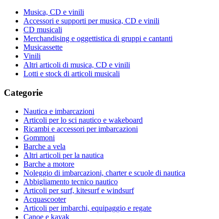
Musica, CD e vinili
Accessori e supporti per musica, CD e vinili
CD musicali
Merchandising e oggettistica di gruppi e cantanti
Musicassette
Vinili
Altri articoli di musica, CD e vinili
Lotti e stock di articoli musicali
Categorie
Nautica e imbarcazioni
Articoli per lo sci nautico e wakeboard
Ricambi e accessori per imbarcazioni
Gommoni
Barche a vela
Altri articoli per la nautica
Barche a motore
Noleggio di imbarcazioni, charter e scuole di nautica
Abbigliamento tecnico nautico
Articoli per surf, kitesurf e windsurf
Acquascooter
Articoli per imbarchi, equipaggio e regate
Canoe e kayak