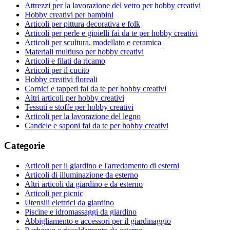
Attrezzi per la lavorazione del vetro per hobby creativi
Hobby creativi per bambini
Articoli per pittura decorativa e folk
Articoli per perle e gioielli fai da te per hobby creativi
Articoli per scultura, modellato e ceramica
Materiali multiuso per hobby creativi
Articoli e filati da ricamo
Articoli per il cucito
Hobby creativi floreali
Cornici e tappeti fai da te per hobby creativi
Altri articoli per hobby creativi
Tessuti e stoffe per hobby creativi
Articoli per la lavorazione del legno
Candele e saponi fai da te per hobby creativi
Categorie
Articoli per il giardino e l'arredamento di esterni
Articoli di illuminazione da esterno
Altri articoli da giardino e da esterno
Articoli per picnic
Utensili elettrici da giardino
Piscine e idromassaggi da giardino
Abbigliamento e accessori per il giardinaggio