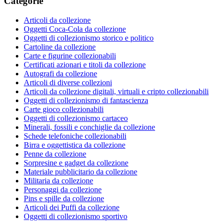
Categorie
Articoli da collezione
Oggetti Coca-Cola da collezione
Oggetti di collezionismo storico e politico
Cartoline da collezione
Carte e figurine collezionabili
Certificati azionari e titoli da collezione
Autografi da collezione
Articoli di diverse collezioni
Articoli da collezione digitali, virtuali e cripto collezionabili
Oggetti di collezionismo di fantascienza
Carte gioco collezionabili
Oggetti di collezionismo cartaceo
Minerali, fossili e conchiglie da collezione
Schede telefoniche collezionabili
Birra e oggettistica da collezione
Penne da collezione
Sorpresine e gadget da collezione
Materiale pubblicitario da collezione
Militaria da collezione
Personaggi da collezione
Pins e spille da collezione
Articoli dei Puffi da collezione
Oggetti di collezionismo sportivo