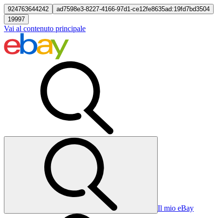
924763644242
ad7598e3-8227-4166-97d1-ce12fe8635ad:19fd7bd3504
19997
Vai al contenuto principale
Il mio eBay