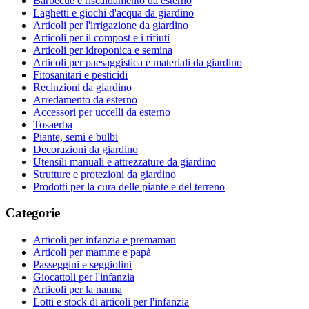
Barbecue e riscaldamento da esterno
Laghetti e giochi d'acqua da giardino
Articoli per l'irrigazione da giardino
Articoli per il compost e i rifiuti
Articoli per idroponica e semina
Articoli per paesaggistica e materiali da giardino
Fitosanitari e pesticidi
Recinzioni da giardino
Arredamento da esterno
Accessori per uccelli da esterno
Tosaerba
Piante, semi e bulbi
Decorazioni da giardino
Utensili manuali e attrezzature da giardino
Strutture e protezioni da giardino
Prodotti per la cura delle piante e del terreno
Categorie
Articoli per infanzia e premaman
Articoli per mamme e papà
Passeggini e seggiolini
Giocattoli per l'infanzia
Articoli per la nanna
Lotti e stock di articoli per l'infanzia