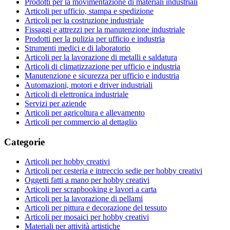
Prodotti per la movimentazione di materiali industriali
Articoli per ufficio, stampa e spedizione
Articoli per la costruzione industriale
Fissaggi e attrezzi per la manutenzione industriale
Prodotti per la pulizia per ufficio e industria
Strumenti medici e di laboratorio
Articoli per la lavorazione di metalli e saldatura
Articoli di climatizzazione per ufficio e industria
Manutenzione e sicurezza per ufficio e industria
Automazioni, motori e driver industriali
Articoli di elettronica industriale
Servizi per aziende
Articoli per agricoltura e allevamento
Articoli per commercio al dettaglio
Categorie
Articoli per hobby creativi
Articoli per cesteria e intreccio sedie per hobby creativi
Oggetti fatti a mano per hobby creativi
Articoli per scrapbooking e lavori a carta
Articoli per la lavorazione di pellami
Articoli per pittura e decorazione del tessuto
Articoli per mosaici per hobby creativi
Materiali per attività artistiche