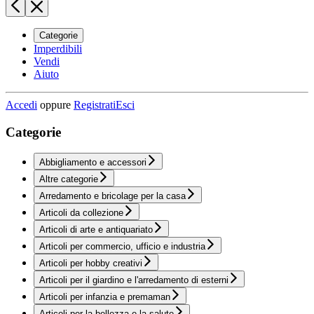
Categorie
Imperdibili
Vendi
Aiuto
Accedi
oppure
Registrati
Esci
Categorie
Abbigliamento e accessori
Altre categorie
Arredamento e bricolage per la casa
Articoli da collezione
Articoli di arte e antiquariato
Articoli per commercio, ufficio e industria
Articoli per hobby creativi
Articoli per il giardino e l'arredamento di esterni
Articoli per infanzia e premaman
Articoli per la bellezza e la salute