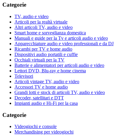
Categorie
TV, audio e video
Articoli per la realtà virtuale
Altri articoli TV, audio e video
Smart home e sorveglianza domestica
Manuali e guide per la Tv e articoli audio e video
Apparecchiature audio e video professionali e da DJ
Ricambi per TV e home audio
Dispositivi audio portatili e cuffie
Occhiali virtuali per la TV
Batterie e alimentatori per articoli audio e video
Lettori DVD, Blu-ray e home cinema
Televisori
Articoli vintage TV, audio e video
Accessori TV e home audio
Grandi lotti e stock di articoli TV, audio e video
Decoder, satellitari e DTT
Impianti audio e Hi-Fi per la casa
Categorie
Videogiochi e console
Merchandising per videogiochi