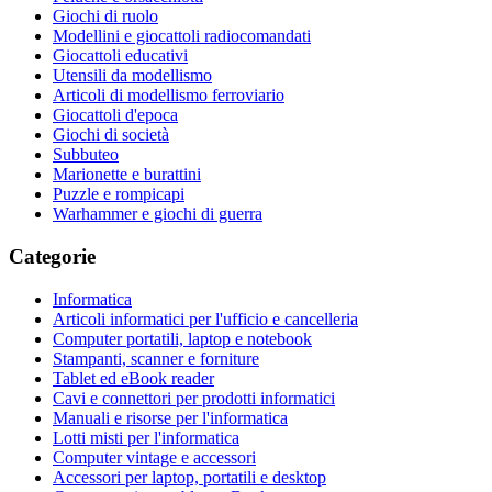
Giochi di ruolo
Modellini e giocattoli radiocomandati
Giocattoli educativi
Utensili da modellismo
Articoli di modellismo ferroviario
Giocattoli d'epoca
Giochi di società
Subbuteo
Marionette e burattini
Puzzle e rompicapi
Warhammer e giochi di guerra
Categorie
Informatica
Articoli informatici per l'ufficio e cancelleria
Computer portatili, laptop e notebook
Stampanti, scanner e forniture
Tablet ed eBook reader
Cavi e connettori per prodotti informatici
Manuali e risorse per l'informatica
Lotti misti per l'informatica
Computer vintage e accessori
Accessori per laptop, portatili e desktop