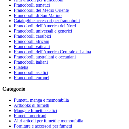
Francobolli tematici
Francobolli del Medio Oriente
Francobolli di San Marino
Cataloghi e accessori per francobolli
Francobolli dell'America del Nord
Francobolli universali e generici
Francobolli caraibici
Francobolli africani
Francobolli vaticani
Francobolli dell'America Centrale e Latina
Francobolli australiani e oceaniani
Francobolli italiani
Filatelia
Francobolli asiatici
Francobolli europei
Categorie
Fumetti, manga e memorabilia
Artbooks di fumetti
Manga e fumetti asiatici
Fumetti americani
Altri articoli per fumetti e memorabilia
Forniture e accessori per fumetti