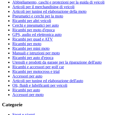
Abbigliamento, caschi e protezioni per la guida di veicoli
Articoli per il merchandising di veicoli
Articoli per tuning ed elaborazione della moto
Pneumatici e cerchi per la moto
Ricambi per altri veicoli
Cerchi e pneumatici per auto
Ricambi per moto d'epoca
GPS, audio ed elettronica auto
Ricambi per quad e ATV
Ricambi per moto
Ricambi per mini moto
Manuali e istruzioni per moto
Ricambi per auto d'epoca
Utensili e prodotti da garage per la riparazione dell'auto
Ricambi e accessori per golf car
Ricambi per motocross e trial
Accessori per auto
Articoli per tuning ed elaborazione dell'auto
Oli, fluidi e lubrificanti per veicoli
Ricambi per auto
Accessori per moto
Categorie
Sport e viaggi