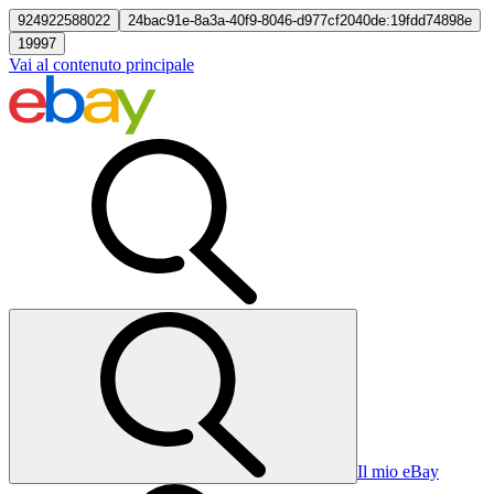
924922588022
24bac91e-8a3a-40f9-8046-d977cf2040de:19fdd74898e
19997
Vai al contenuto principale
Il mio eBay