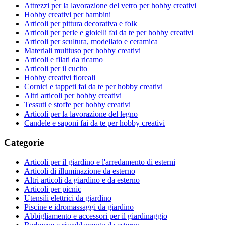
Attrezzi per la lavorazione del vetro per hobby creativi
Hobby creativi per bambini
Articoli per pittura decorativa e folk
Articoli per perle e gioielli fai da te per hobby creativi
Articoli per scultura, modellato e ceramica
Materiali multiuso per hobby creativi
Articoli e filati da ricamo
Articoli per il cucito
Hobby creativi floreali
Cornici e tappeti fai da te per hobby creativi
Altri articoli per hobby creativi
Tessuti e stoffe per hobby creativi
Articoli per la lavorazione del legno
Candele e saponi fai da te per hobby creativi
Categorie
Articoli per il giardino e l'arredamento di esterni
Articoli di illuminazione da esterno
Altri articoli da giardino e da esterno
Articoli per picnic
Utensili elettrici da giardino
Piscine e idromassaggi da giardino
Abbigliamento e accessori per il giardinaggio