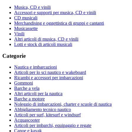
Musica, CD e vinili
Accessori e supporti per musica, CD e vinili
CD musicali
Merchandising e oggettistica di gruppi e cantanti
Musicassette
Vinili
Altri articoli di musica, CD e vinili
Lotti e stock di articoli musicali
Categorie
Nautica e imbarcazioni
Articoli per lo sci nautico e wakeboard
Ricambi e accessori per imbarcazioni
Gommoni
Barche a vela
Altri articoli per la nautica
Barche a motore
Noleggio di imbarcazioni, charter e scuole di nautica
Abbigliamento tecnico nautico
Articoli per surf, kitesurf e windsurf
Acquascooter
Articoli per imbarchi, equipaggio e regate
Canoe e kayak