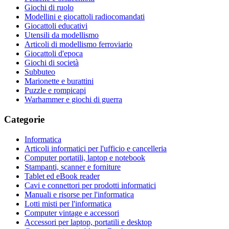
Giochi di ruolo
Modellini e giocattoli radiocomandati
Giocattoli educativi
Utensili da modellismo
Articoli di modellismo ferroviario
Giocattoli d'epoca
Giochi di società
Subbuteo
Marionette e burattini
Puzzle e rompicapi
Warhammer e giochi di guerra
Categorie
Informatica
Articoli informatici per l'ufficio e cancelleria
Computer portatili, laptop e notebook
Stampanti, scanner e forniture
Tablet ed eBook reader
Cavi e connettori per prodotti informatici
Manuali e risorse per l'informatica
Lotti misti per l'informatica
Computer vintage e accessori
Accessori per laptop, portatili e desktop