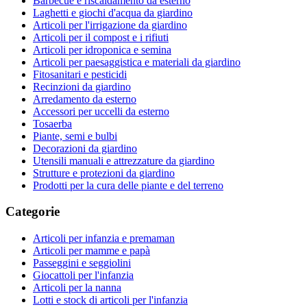
Barbecue e riscaldamento da esterno
Laghetti e giochi d'acqua da giardino
Articoli per l'irrigazione da giardino
Articoli per il compost e i rifiuti
Articoli per idroponica e semina
Articoli per paesaggistica e materiali da giardino
Fitosanitari e pesticidi
Recinzioni da giardino
Arredamento da esterno
Accessori per uccelli da esterno
Tosaerba
Piante, semi e bulbi
Decorazioni da giardino
Utensili manuali e attrezzature da giardino
Strutture e protezioni da giardino
Prodotti per la cura delle piante e del terreno
Categorie
Articoli per infanzia e premaman
Articoli per mamme e papà
Passeggini e seggiolini
Giocattoli per l'infanzia
Articoli per la nanna
Lotti e stock di articoli per l'infanzia