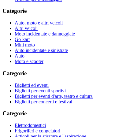
Categorie
Auto, moto e altri veicoli
Altri veicoli
Moto incidentate e danneggiate
Go-kart
Mini moto
Auto incidentate e sinistrate
Auto
Moto e scooter
Categorie
Biglietti ed eventi
Biglietti per eventi sportivi
Biglietti per eventi d'arte, teatro e cultura
Biglietti per concerti e festival
Categorie
Elettrodomestici
Frigoriferi e congelatori
Articoli per la stiratura e l'aspirazione