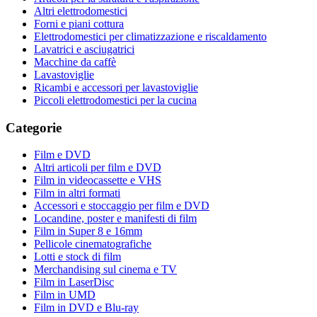
Altri elettrodomestici
Forni e piani cottura
Elettrodomestici per climatizzazione e riscaldamento
Lavatrici e asciugatrici
Macchine da caffè
Lavastoviglie
Ricambi e accessori per lavastoviglie
Piccoli elettrodomestici per la cucina
Categorie
Film e DVD
Altri articoli per film e DVD
Film in videocassette e VHS
Film in altri formati
Accessori e stoccaggio per film e DVD
Locandine, poster e manifesti di film
Film in Super 8 e 16mm
Pellicole cinematografiche
Lotti e stock di film
Merchandising sul cinema e TV
Film in LaserDisc
Film in UMD
Film in DVD e Blu-ray