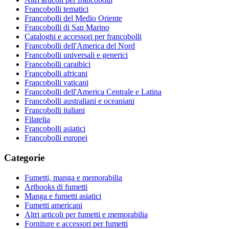
Francobolli tematici
Francobolli del Medio Oriente
Francobolli di San Marino
Cataloghi e accessori per francobolli
Francobolli dell'America del Nord
Francobolli universali e generici
Francobolli caraibici
Francobolli africani
Francobolli vaticani
Francobolli dell'America Centrale e Latina
Francobolli australiani e oceaniani
Francobolli italiani
Filatelia
Francobolli asiatici
Francobolli europei
Categorie
Fumetti, manga e memorabilia
Artbooks di fumetti
Manga e fumetti asiatici
Fumetti americani
Altri articoli per fumetti e memorabilia
Forniture e accessori per fumetti