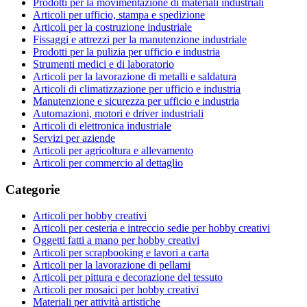
Prodotti per la movimentazione di materiali industriali
Articoli per ufficio, stampa e spedizione
Articoli per la costruzione industriale
Fissaggi e attrezzi per la manutenzione industriale
Prodotti per la pulizia per ufficio e industria
Strumenti medici e di laboratorio
Articoli per la lavorazione di metalli e saldatura
Articoli di climatizzazione per ufficio e industria
Manutenzione e sicurezza per ufficio e industria
Automazioni, motori e driver industriali
Articoli di elettronica industriale
Servizi per aziende
Articoli per agricoltura e allevamento
Articoli per commercio al dettaglio
Categorie
Articoli per hobby creativi
Articoli per cesteria e intreccio sedie per hobby creativi
Oggetti fatti a mano per hobby creativi
Articoli per scrapbooking e lavori a carta
Articoli per la lavorazione di pellami
Articoli per pittura e decorazione del tessuto
Articoli per mosaici per hobby creativi
Materiali per attività artistiche