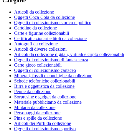
Categorie
Articoli da collezione
Oggetti Coca-Cola da collezione
Oggetti di collezionismo storico e politico
Cartoline da collezione
Carte e figurine collezionabili
Certificati azionari e titoli da collezione
Autografi da collezione
Articoli di diverse collezioni
Articoli da collezione digitali, virtuali e cripto collezionabili
Oggetti di collezionismo di fantascienza
Carte gioco collezionabili
Oggetti di collezionismo cartaceo
Minerali, fossili e conchiglie da collezione
Schede telefoniche collezionabili
Birra e oggettistica da collezione
Penne da collezione
Sorpresine e gadget da collezione
Materiale pubblicitario da collezione
Militaria da collezione
Personaggi da collezione
Pins e spille da collezione
Articoli dei Puffi da collezione
Oggetti di collezionismo sportivo