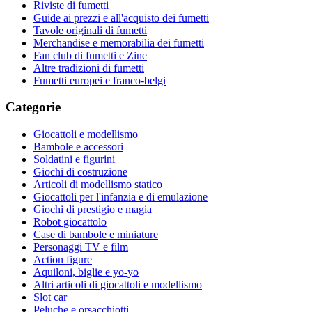
Riviste di fumetti
Guide ai prezzi e all'acquisto dei fumetti
Tavole originali di fumetti
Merchandise e memorabilia dei fumetti
Fan club di fumetti e Zine
Altre tradizioni di fumetti
Fumetti europei e franco-belgi
Categorie
Giocattoli e modellismo
Bambole e accessori
Soldatini e figurini
Giochi di costruzione
Articoli di modellismo statico
Giocattoli per l'infanzia e di emulazione
Giochi di prestigio e magia
Robot giocattolo
Case di bambole e miniature
Personaggi TV e film
Action figure
Aquiloni, biglie e yo-yo
Altri articoli di giocattoli e modellismo
Slot car
Peluche e orsacchiotti