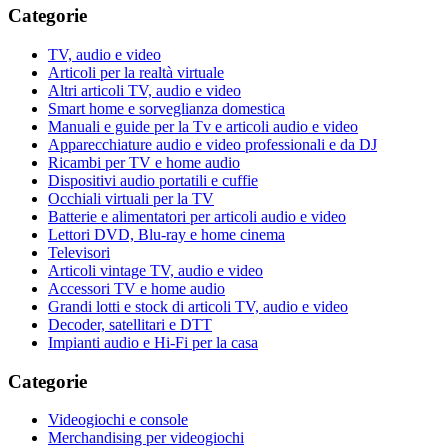
Categorie
TV, audio e video
Articoli per la realtà virtuale
Altri articoli TV, audio e video
Smart home e sorveglianza domestica
Manuali e guide per la Tv e articoli audio e video
Apparecchiature audio e video professionali e da DJ
Ricambi per TV e home audio
Dispositivi audio portatili e cuffie
Occhiali virtuali per la TV
Batterie e alimentatori per articoli audio e video
Lettori DVD, Blu-ray e home cinema
Televisori
Articoli vintage TV, audio e video
Accessori TV e home audio
Grandi lotti e stock di articoli TV, audio e video
Decoder, satellitari e DTT
Impianti audio e Hi-Fi per la casa
Categorie
Videogiochi e console
Merchandising per videogiochi