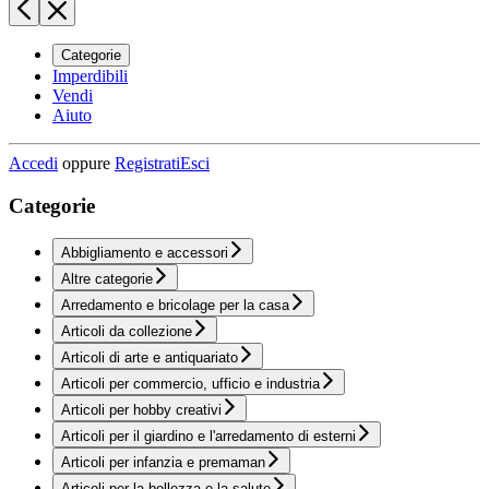
Categorie
Imperdibili
Vendi
Aiuto
Accedi
oppure
Registrati
Esci
Categorie
Abbigliamento e accessori
Altre categorie
Arredamento e bricolage per la casa
Articoli da collezione
Articoli di arte e antiquariato
Articoli per commercio, ufficio e industria
Articoli per hobby creativi
Articoli per il giardino e l'arredamento di esterni
Articoli per infanzia e premaman
Articoli per la bellezza e la salute