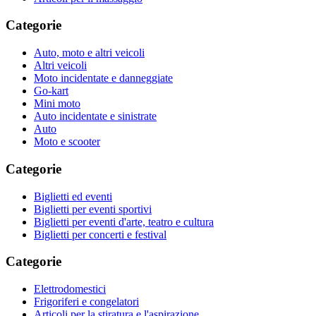
Categorie
Auto, moto e altri veicoli
Altri veicoli
Moto incidentate e danneggiate
Go-kart
Mini moto
Auto incidentate e sinistrate
Auto
Moto e scooter
Categorie
Biglietti ed eventi
Biglietti per eventi sportivi
Biglietti per eventi d'arte, teatro e cultura
Biglietti per concerti e festival
Categorie
Elettrodomestici
Frigoriferi e congelatori
Articoli per la stiratura e l'aspirazione