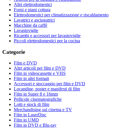
Altri elettrodomestici
Forni e piani cottura
Elettrodomestici per climatizzazione e riscaldamento
Lavatrici e asciugatrici
Macchine da caffè
Lavastoviglie
Ricambi e accessori per lavastoviglie
Piccoli elettrodomestici per la cucina
Categorie
Film e DVD
Altri articoli per film e DVD
Film in videocassette e VHS
Film in altri formati
Accessori e stoccaggio per film e DVD
Locandine, poster e manifesti di film
Film in Super 8 e 16mm
Pellicole cinematografiche
Lotti e stock di film
Merchandising sul cinema e TV
Film in LaserDisc
Film in UMD
Film in DVD e Blu-ray