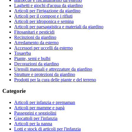
Barbecue e riscaldamento da esterno
Laghetti e giochi d'acqua da giardino
Articoli per l'irrigazione da giardino
Articoli per il compost e i rifiuti
Articoli per idroponica e semina
Articoli per paesaggistica e materiali da giardino
Fitosanitari e pesticidi
Recinzioni da giardino
Arredamento da esterno
Accessori per uccelli da esterno
Tosaerba
Piante, semi e bulbi
Decorazioni da giardino
Utensili manuali e attrezzature da giardino
Strutture e protezioni da giardino
Prodotti per la cura delle piante e del terreno
Categorie
Articoli per infanzia e premaman
Articoli per mamme e papà
Passeggini e seggiolini
Giocattoli per l'infanzia
Articoli per la nanna
Lotti e stock di articoli per l'infanzia