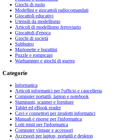
Giochi di ruolo
Modellini e giocattoli radiocomandati
Giocattoli educativi
Utensili da modellismo
Articoli di modellismo ferroviario
Giocattoli d'epoca
Giochi di società
Subbuteo
Marionette e burattini
Puzzle e rompicapi
Warhammer e giochi di guerra
Categorie
Informatica
Articoli informatici per l'ufficio e cancelleria
Computer portatili, laptop e notebook
Stampanti, scanner e forniture
Tablet ed eBook reader
Cavi e connettori per prodotti informatici
Manuali e risorse per l'informatica
Lotti misti per l'informatica
Computer vintage e accessori
Accessori per laptop, portatili e desktop