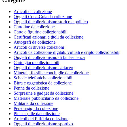
Categorie
Articoli da collezione
Oggetti Coca-Cola da collezione
Oggetti di collezionismo storico e politico
Cartoline da collezione
Carte e figurine collezionabili
Certificati azionari e titoli da collezione
Autografi da collezione
Articoli di diverse collezioni
Articoli da collezione digitali, virtuali e cripto collezionabili
Oggetti di collezionismo di fantascienza
Carte gioco collezionabili
Oggetti di collezionismo cartaceo
Minerali, fossili e conchiglie da collezione
Schede telefoniche collezionabili
Birra e oggettistica da collezione
Penne da collezione
Sorpresine e gadget da collezione
Materiale pubblicitario da collezione
Militaria da collezione
Personaggi da collezione
Pins e spille da collezione
Articoli dei Puffi da collezione
Oggetti di collezionismo sportivo