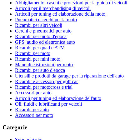
Abbigliamento, caschi e protezioni per la guida di veicoli
Articoli per il merchandising di veicoli
Articoli per tuning ed elaborazione della moto
Pneumatici e cerchi per la moto
Ricambi per altri veicoli
Cerchi e pneumatici per auto
Ricambi per moto d'epoca
GPS, audio ed elettronica auto
Ricambi per quad e ATV
Ricambi per moto
Ricambi per mini moto
Manuali e istruzioni per moto
Ricambi per auto d'epoca
Utensili e prodotti da garage per la riparazione dell'auto
Ricambi e accessori per golf car
Ricambi per motocross e trial
Accessori per auto
Articoli per tuning ed elaborazione dell'auto
Oli, fluidi e lubrificanti per veicoli
Ricambi per auto
Accessori per moto
Categorie
Sport e viaggi