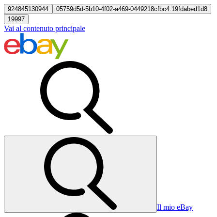
924845130944
05759d5d-5b10-4f02-a469-0449218cfbc4:19fdabed1d8
19997
Vai al contenuto principale
Il mio eBay