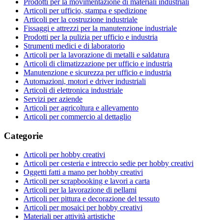
Prodotti per la movimentazione di materiali industriali
Articoli per ufficio, stampa e spedizione
Articoli per la costruzione industriale
Fissaggi e attrezzi per la manutenzione industriale
Prodotti per la pulizia per ufficio e industria
Strumenti medici e di laboratorio
Articoli per la lavorazione di metalli e saldatura
Articoli di climatizzazione per ufficio e industria
Manutenzione e sicurezza per ufficio e industria
Automazioni, motori e driver industriali
Articoli di elettronica industriale
Servizi per aziende
Articoli per agricoltura e allevamento
Articoli per commercio al dettaglio
Categorie
Articoli per hobby creativi
Articoli per cesteria e intreccio sedie per hobby creativi
Oggetti fatti a mano per hobby creativi
Articoli per scrapbooking e lavori a carta
Articoli per la lavorazione di pellami
Articoli per pittura e decorazione del tessuto
Articoli per mosaici per hobby creativi
Materiali per attività artistiche