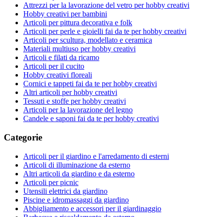
Attrezzi per la lavorazione del vetro per hobby creativi
Hobby creativi per bambini
Articoli per pittura decorativa e folk
Articoli per perle e gioielli fai da te per hobby creativi
Articoli per scultura, modellato e ceramica
Materiali multiuso per hobby creativi
Articoli e filati da ricamo
Articoli per il cucito
Hobby creativi floreali
Cornici e tappeti fai da te per hobby creativi
Altri articoli per hobby creativi
Tessuti e stoffe per hobby creativi
Articoli per la lavorazione del legno
Candele e saponi fai da te per hobby creativi
Categorie
Articoli per il giardino e l'arredamento di esterni
Articoli di illuminazione da esterno
Altri articoli da giardino e da esterno
Articoli per picnic
Utensili elettrici da giardino
Piscine e idromassaggi da giardino
Abbigliamento e accessori per il giardinaggio