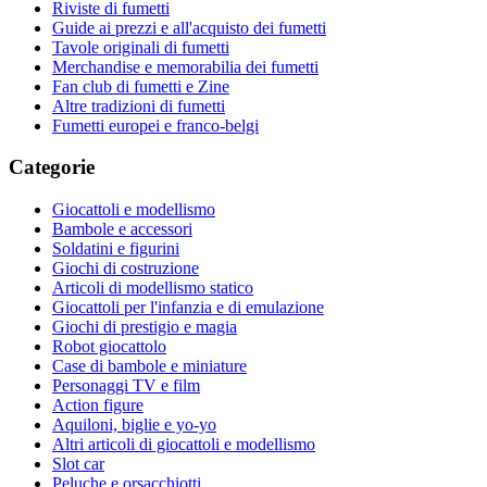
Riviste di fumetti
Guide ai prezzi e all'acquisto dei fumetti
Tavole originali di fumetti
Merchandise e memorabilia dei fumetti
Fan club di fumetti e Zine
Altre tradizioni di fumetti
Fumetti europei e franco-belgi
Categorie
Giocattoli e modellismo
Bambole e accessori
Soldatini e figurini
Giochi di costruzione
Articoli di modellismo statico
Giocattoli per l'infanzia e di emulazione
Giochi di prestigio e magia
Robot giocattolo
Case di bambole e miniature
Personaggi TV e film
Action figure
Aquiloni, biglie e yo-yo
Altri articoli di giocattoli e modellismo
Slot car
Peluche e orsacchiotti