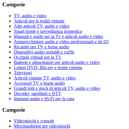
Categorie
TV, audio e video
Articoli per la realtà virtuale
Altri articoli TV, audio e video
Smart home e sorveglianza domestica
Manuali e guide per la Tv e articoli audio e video
Apparecchiature audio e video professionali e da DJ
Ricambi per TV e home audio
Dispositivi audio portatili e cuffie
Occhiali virtuali per la TV
Batterie e alimentatori per articoli audio e video
Lettori DVD, Blu-ray e home cinema
Televisori
Articoli vintage TV, audio e video
Accessori TV e home audio
Grandi lotti e stock di articoli TV, audio e video
Decoder, satellitari e DTT
Impianti audio e Hi-Fi per la casa
Categorie
Videogiochi e console
Merchandising per videogiochi