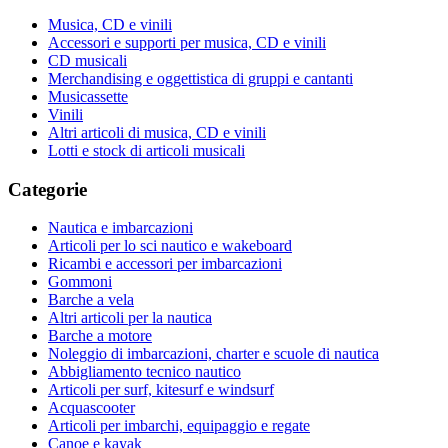
Musica, CD e vinili
Accessori e supporti per musica, CD e vinili
CD musicali
Merchandising e oggettistica di gruppi e cantanti
Musicassette
Vinili
Altri articoli di musica, CD e vinili
Lotti e stock di articoli musicali
Categorie
Nautica e imbarcazioni
Articoli per lo sci nautico e wakeboard
Ricambi e accessori per imbarcazioni
Gommoni
Barche a vela
Altri articoli per la nautica
Barche a motore
Noleggio di imbarcazioni, charter e scuole di nautica
Abbigliamento tecnico nautico
Articoli per surf, kitesurf e windsurf
Acquascooter
Articoli per imbarchi, equipaggio e regate
Canoe e kayak