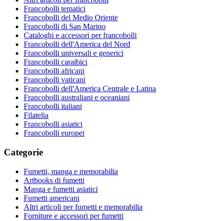
Francobolli tematici
Francobolli del Medio Oriente
Francobolli di San Marino
Cataloghi e accessori per francobolli
Francobolli dell'America del Nord
Francobolli universali e generici
Francobolli caraibici
Francobolli africani
Francobolli vaticani
Francobolli dell'America Centrale e Latina
Francobolli australiani e oceaniani
Francobolli italiani
Filatelia
Francobolli asiatici
Francobolli europei
Categorie
Fumetti, manga e memorabilia
Artbooks di fumetti
Manga e fumetti asiatici
Fumetti americani
Altri articoli per fumetti e memorabilia
Forniture e accessori per fumetti