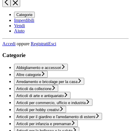
Categorie
Imperdibili
Vendi
Aiuto
Accedi
oppure
Registrati
Esci
Categorie
Abbigliamento e accessori
Altre categorie
Arredamento e bricolage per la casa
Articoli da collezione
Articoli di arte e antiquariato
Articoli per commercio, ufficio e industria
Articoli per hobby creativi
Articoli per il giardino e l'arredamento di esterni
Articoli per infanzia e premaman
Articoli per la bellezza e la salute