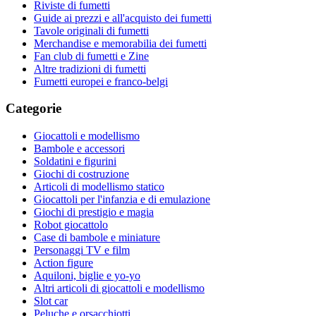
Riviste di fumetti
Guide ai prezzi e all'acquisto dei fumetti
Tavole originali di fumetti
Merchandise e memorabilia dei fumetti
Fan club di fumetti e Zine
Altre tradizioni di fumetti
Fumetti europei e franco-belgi
Categorie
Giocattoli e modellismo
Bambole e accessori
Soldatini e figurini
Giochi di costruzione
Articoli di modellismo statico
Giocattoli per l'infanzia e di emulazione
Giochi di prestigio e magia
Robot giocattolo
Case di bambole e miniature
Personaggi TV e film
Action figure
Aquiloni, biglie e yo-yo
Altri articoli di giocattoli e modellismo
Slot car
Peluche e orsacchiotti