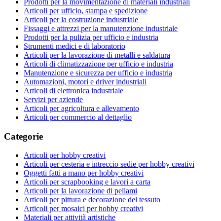
Prodotti per la movimentazione di materiali industriali
Articoli per ufficio, stampa e spedizione
Articoli per la costruzione industriale
Fissaggi e attrezzi per la manutenzione industriale
Prodotti per la pulizia per ufficio e industria
Strumenti medici e di laboratorio
Articoli per la lavorazione di metalli e saldatura
Articoli di climatizzazione per ufficio e industria
Manutenzione e sicurezza per ufficio e industria
Automazioni, motori e driver industriali
Articoli di elettronica industriale
Servizi per aziende
Articoli per agricoltura e allevamento
Articoli per commercio al dettaglio
Categorie
Articoli per hobby creativi
Articoli per cesteria e intreccio sedie per hobby creativi
Oggetti fatti a mano per hobby creativi
Articoli per scrapbooking e lavori a carta
Articoli per la lavorazione di pellami
Articoli per pittura e decorazione del tessuto
Articoli per mosaici per hobby creativi
Materiali per attività artistiche