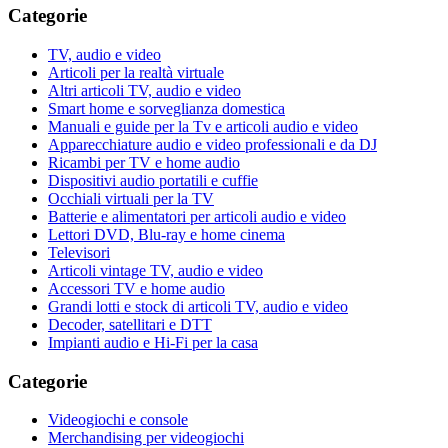
Categorie
TV, audio e video
Articoli per la realtà virtuale
Altri articoli TV, audio e video
Smart home e sorveglianza domestica
Manuali e guide per la Tv e articoli audio e video
Apparecchiature audio e video professionali e da DJ
Ricambi per TV e home audio
Dispositivi audio portatili e cuffie
Occhiali virtuali per la TV
Batterie e alimentatori per articoli audio e video
Lettori DVD, Blu-ray e home cinema
Televisori
Articoli vintage TV, audio e video
Accessori TV e home audio
Grandi lotti e stock di articoli TV, audio e video
Decoder, satellitari e DTT
Impianti audio e Hi-Fi per la casa
Categorie
Videogiochi e console
Merchandising per videogiochi