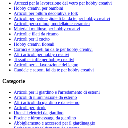
Attrezzi per la lavorazione del vetro per hobby creativi
Hobby creativi per bambini
Articoli per pittura decorativa e folk
Articoli per perle e gioielli fai da te per hobby creativi
Articoli per scultura, modellato e ceramica
Materiali multiuso per hobby creativi
Articoli e filati da ricamo
Articoli per il cucito
Hobby creativi floreali
Cornici e tappeti fai da te per hobby creativi
Altri articoli per hobby creativi
Tessuti e stoffe per hobby creativi
Articoli per la lavorazione del legno
Candele e saponi fai da te per hobby creativi
Categorie
Articoli per il giardino e l'arredamento di esterni
Articoli di illuminazione da esterno
Altri articoli da giardino e da esterno
Articoli per picnic
Utensili elettrici da giardino
Piscine e idromassaggi da giardino
Abbigliamento e accessori per il giardinaggio