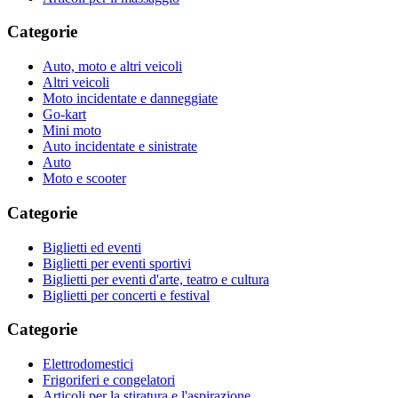
Categorie
Auto, moto e altri veicoli
Altri veicoli
Moto incidentate e danneggiate
Go-kart
Mini moto
Auto incidentate e sinistrate
Auto
Moto e scooter
Categorie
Biglietti ed eventi
Biglietti per eventi sportivi
Biglietti per eventi d'arte, teatro e cultura
Biglietti per concerti e festival
Categorie
Elettrodomestici
Frigoriferi e congelatori
Articoli per la stiratura e l'aspirazione