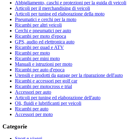
Abbigliamento, caschi e protezioni per la guida di veicoli
Articoli per il merchandising di veicoli
Articoli per tuning ed elaborazione della moto
Pneumatici e cerchi per la moto
Ricambi per altri veicoli
Cerchi e pneumatici per auto
Ricambi per moto d'epoca
GPS, audio ed elettronica auto
Ricambi per quad e ATV
Ricambi per moto
Ricambi per mini moto
Manuali e istruzioni per moto
Ricambi per auto d'epoca
Utensili e prodotti da garage per la riparazione dell'auto
Ricambi e accessori per golf car
Ricambi per motocross e trial
Accessori per auto
Articoli per tuning ed elaborazione dell'auto
Oli, fluidi e lubrificanti per veicoli
Ricambi per auto
Accessori per moto
Categorie
Sport e viaggi