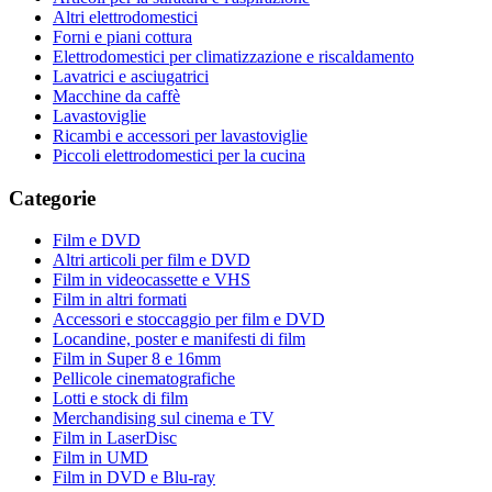
Altri elettrodomestici
Forni e piani cottura
Elettrodomestici per climatizzazione e riscaldamento
Lavatrici e asciugatrici
Macchine da caffè
Lavastoviglie
Ricambi e accessori per lavastoviglie
Piccoli elettrodomestici per la cucina
Categorie
Film e DVD
Altri articoli per film e DVD
Film in videocassette e VHS
Film in altri formati
Accessori e stoccaggio per film e DVD
Locandine, poster e manifesti di film
Film in Super 8 e 16mm
Pellicole cinematografiche
Lotti e stock di film
Merchandising sul cinema e TV
Film in LaserDisc
Film in UMD
Film in DVD e Blu-ray