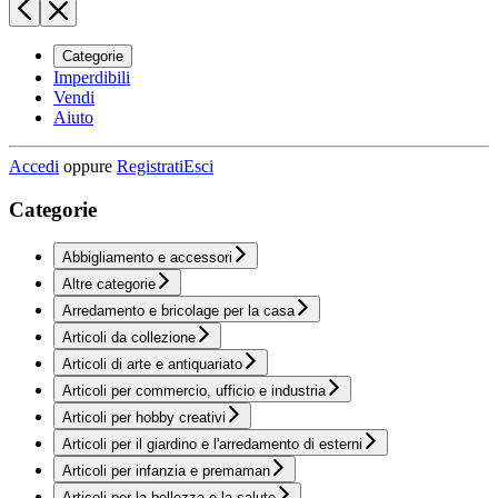
Categorie
Imperdibili
Vendi
Aiuto
Accedi
oppure
Registrati
Esci
Categorie
Abbigliamento e accessori
Altre categorie
Arredamento e bricolage per la casa
Articoli da collezione
Articoli di arte e antiquariato
Articoli per commercio, ufficio e industria
Articoli per hobby creativi
Articoli per il giardino e l'arredamento di esterni
Articoli per infanzia e premaman
Articoli per la bellezza e la salute