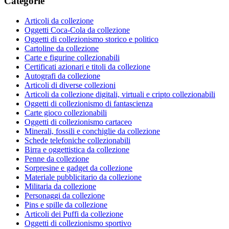
Categorie
Articoli da collezione
Oggetti Coca-Cola da collezione
Oggetti di collezionismo storico e politico
Cartoline da collezione
Carte e figurine collezionabili
Certificati azionari e titoli da collezione
Autografi da collezione
Articoli di diverse collezioni
Articoli da collezione digitali, virtuali e cripto collezionabili
Oggetti di collezionismo di fantascienza
Carte gioco collezionabili
Oggetti di collezionismo cartaceo
Minerali, fossili e conchiglie da collezione
Schede telefoniche collezionabili
Birra e oggettistica da collezione
Penne da collezione
Sorpresine e gadget da collezione
Materiale pubblicitario da collezione
Militaria da collezione
Personaggi da collezione
Pins e spille da collezione
Articoli dei Puffi da collezione
Oggetti di collezionismo sportivo