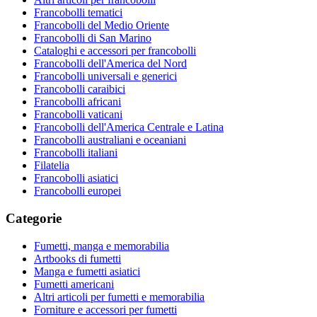
Francobolli tematici
Francobolli del Medio Oriente
Francobolli di San Marino
Cataloghi e accessori per francobolli
Francobolli dell'America del Nord
Francobolli universali e generici
Francobolli caraibici
Francobolli africani
Francobolli vaticani
Francobolli dell'America Centrale e Latina
Francobolli australiani e oceaniani
Francobolli italiani
Filatelia
Francobolli asiatici
Francobolli europei
Categorie
Fumetti, manga e memorabilia
Artbooks di fumetti
Manga e fumetti asiatici
Fumetti americani
Altri articoli per fumetti e memorabilia
Forniture e accessori per fumetti