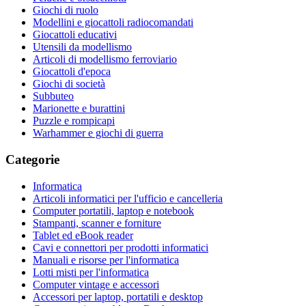
Giochi di ruolo
Modellini e giocattoli radiocomandati
Giocattoli educativi
Utensili da modellismo
Articoli di modellismo ferroviario
Giocattoli d'epoca
Giochi di società
Subbuteo
Marionette e burattini
Puzzle e rompicapi
Warhammer e giochi di guerra
Categorie
Informatica
Articoli informatici per l'ufficio e cancelleria
Computer portatili, laptop e notebook
Stampanti, scanner e forniture
Tablet ed eBook reader
Cavi e connettori per prodotti informatici
Manuali e risorse per l'informatica
Lotti misti per l'informatica
Computer vintage e accessori
Accessori per laptop, portatili e desktop