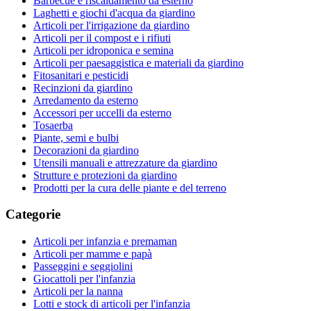
Barbecue e riscaldamento da esterno
Laghetti e giochi d'acqua da giardino
Articoli per l'irrigazione da giardino
Articoli per il compost e i rifiuti
Articoli per idroponica e semina
Articoli per paesaggistica e materiali da giardino
Fitosanitari e pesticidi
Recinzioni da giardino
Arredamento da esterno
Accessori per uccelli da esterno
Tosaerba
Piante, semi e bulbi
Decorazioni da giardino
Utensili manuali e attrezzature da giardino
Strutture e protezioni da giardino
Prodotti per la cura delle piante e del terreno
Categorie
Articoli per infanzia e premaman
Articoli per mamme e papà
Passeggini e seggiolini
Giocattoli per l'infanzia
Articoli per la nanna
Lotti e stock di articoli per l'infanzia