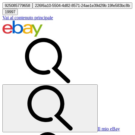
925085779658
226f6a10-5504-4d82-8571-24ae1e39d29b:19fe583bc8b
19997
Vai al contenuto principale
Il mio eBay