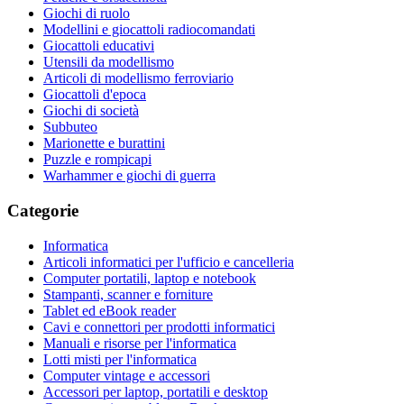
Giochi di ruolo
Modellini e giocattoli radiocomandati
Giocattoli educativi
Utensili da modellismo
Articoli di modellismo ferroviario
Giocattoli d'epoca
Giochi di società
Subbuteo
Marionette e burattini
Puzzle e rompicapi
Warhammer e giochi di guerra
Categorie
Informatica
Articoli informatici per l'ufficio e cancelleria
Computer portatili, laptop e notebook
Stampanti, scanner e forniture
Tablet ed eBook reader
Cavi e connettori per prodotti informatici
Manuali e risorse per l'informatica
Lotti misti per l'informatica
Computer vintage e accessori
Accessori per laptop, portatili e desktop