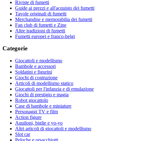
Riviste di fumetti
Guide ai prezzi e all'acquisto dei fumetti
Tavole originali di fumetti
Merchandise e memorabilia dei fumetti
Fan club di fumetti e Zine
Altre tradizioni di fumetti
Fumetti europei e franco-belgi
Categorie
Giocattoli e modellismo
Bambole e accessori
Soldatini e figurini
Giochi di costruzione
Articoli di modellismo statico
Giocattoli per l'infanzia e di emulazione
Giochi di prestigio e magia
Robot giocattolo
Case di bambole e miniature
Personaggi TV e film
Action figure
Aquiloni, biglie e yo-yo
Altri articoli di giocattoli e modellismo
Slot car
Peluche e orsacchiotti