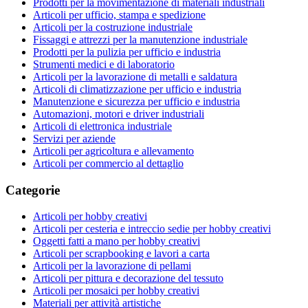
Prodotti per la movimentazione di materiali industriali
Articoli per ufficio, stampa e spedizione
Articoli per la costruzione industriale
Fissaggi e attrezzi per la manutenzione industriale
Prodotti per la pulizia per ufficio e industria
Strumenti medici e di laboratorio
Articoli per la lavorazione di metalli e saldatura
Articoli di climatizzazione per ufficio e industria
Manutenzione e sicurezza per ufficio e industria
Automazioni, motori e driver industriali
Articoli di elettronica industriale
Servizi per aziende
Articoli per agricoltura e allevamento
Articoli per commercio al dettaglio
Categorie
Articoli per hobby creativi
Articoli per cesteria e intreccio sedie per hobby creativi
Oggetti fatti a mano per hobby creativi
Articoli per scrapbooking e lavori a carta
Articoli per la lavorazione di pellami
Articoli per pittura e decorazione del tessuto
Articoli per mosaici per hobby creativi
Materiali per attività artistiche