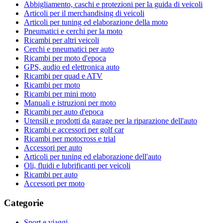
Abbigliamento, caschi e protezioni per la guida di veicoli
Articoli per il merchandising di veicoli
Articoli per tuning ed elaborazione della moto
Pneumatici e cerchi per la moto
Ricambi per altri veicoli
Cerchi e pneumatici per auto
Ricambi per moto d'epoca
GPS, audio ed elettronica auto
Ricambi per quad e ATV
Ricambi per moto
Ricambi per mini moto
Manuali e istruzioni per moto
Ricambi per auto d'epoca
Utensili e prodotti da garage per la riparazione dell'auto
Ricambi e accessori per golf car
Ricambi per motocross e trial
Accessori per auto
Articoli per tuning ed elaborazione dell'auto
Oli, fluidi e lubrificanti per veicoli
Ricambi per auto
Accessori per moto
Categorie
Sport e viaggi