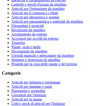
Barbecue e riscaldamento da esterno
Laghetti e giochi d'acqua da giardino
Articoli per l'irrigazione da giardino
Articoli per il compost e i rifiuti
Articoli per idroponica e semina
Articoli per paesaggistica e materiali da giardino
Fitosanitari e pesticidi
Recinzioni da giardino
Arredamento da esterno
Accessori per uccelli da esterno
Tosaerba
Piante, semi e bulbi
Decorazioni da giardino
Utensili manuali e attrezzature da giardino
Strutture e protezioni da giardino
Prodotti per la cura delle piante e del terreno
Categorie
Articoli per infanzia e premaman
Articoli per mamme e papà
Passeggini e seggiolini
Giocattoli per l'infanzia
Articoli per la nanna
Lotti e stock di articoli per l'infanzia