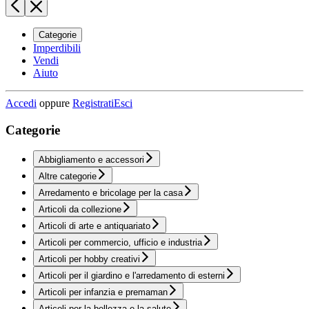
Categorie
Imperdibili
Vendi
Aiuto
Accedi
oppure
Registrati
Esci
Categorie
Abbigliamento e accessori
Altre categorie
Arredamento e bricolage per la casa
Articoli da collezione
Articoli di arte e antiquariato
Articoli per commercio, ufficio e industria
Articoli per hobby creativi
Articoli per il giardino e l'arredamento di esterni
Articoli per infanzia e premaman
Articoli per la bellezza e la salute