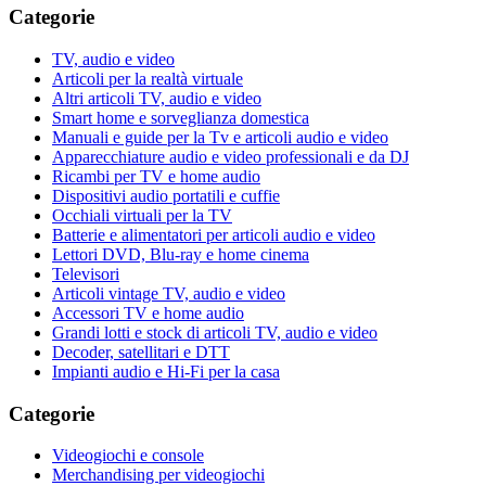
Categorie
TV, audio e video
Articoli per la realtà virtuale
Altri articoli TV, audio e video
Smart home e sorveglianza domestica
Manuali e guide per la Tv e articoli audio e video
Apparecchiature audio e video professionali e da DJ
Ricambi per TV e home audio
Dispositivi audio portatili e cuffie
Occhiali virtuali per la TV
Batterie e alimentatori per articoli audio e video
Lettori DVD, Blu-ray e home cinema
Televisori
Articoli vintage TV, audio e video
Accessori TV e home audio
Grandi lotti e stock di articoli TV, audio e video
Decoder, satellitari e DTT
Impianti audio e Hi-Fi per la casa
Categorie
Videogiochi e console
Merchandising per videogiochi