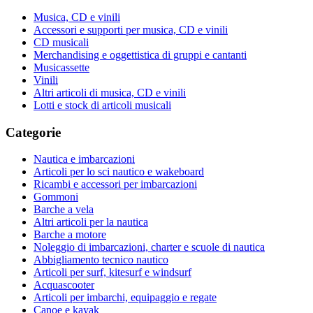
Musica, CD e vinili
Accessori e supporti per musica, CD e vinili
CD musicali
Merchandising e oggettistica di gruppi e cantanti
Musicassette
Vinili
Altri articoli di musica, CD e vinili
Lotti e stock di articoli musicali
Categorie
Nautica e imbarcazioni
Articoli per lo sci nautico e wakeboard
Ricambi e accessori per imbarcazioni
Gommoni
Barche a vela
Altri articoli per la nautica
Barche a motore
Noleggio di imbarcazioni, charter e scuole di nautica
Abbigliamento tecnico nautico
Articoli per surf, kitesurf e windsurf
Acquascooter
Articoli per imbarchi, equipaggio e regate
Canoe e kayak