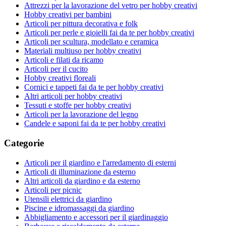
Attrezzi per la lavorazione del vetro per hobby creativi
Hobby creativi per bambini
Articoli per pittura decorativa e folk
Articoli per perle e gioielli fai da te per hobby creativi
Articoli per scultura, modellato e ceramica
Materiali multiuso per hobby creativi
Articoli e filati da ricamo
Articoli per il cucito
Hobby creativi floreali
Cornici e tappeti fai da te per hobby creativi
Altri articoli per hobby creativi
Tessuti e stoffe per hobby creativi
Articoli per la lavorazione del legno
Candele e saponi fai da te per hobby creativi
Categorie
Articoli per il giardino e l'arredamento di esterni
Articoli di illuminazione da esterno
Altri articoli da giardino e da esterno
Articoli per picnic
Utensili elettrici da giardino
Piscine e idromassaggi da giardino
Abbigliamento e accessori per il giardinaggio