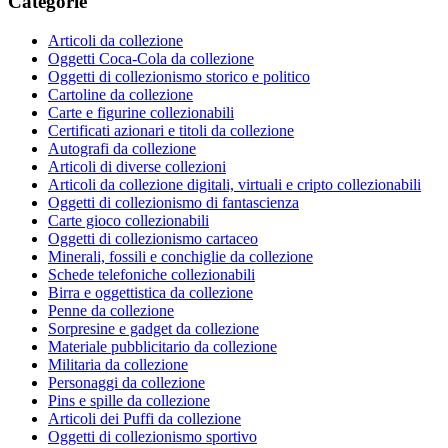
Categorie
Articoli da collezione
Oggetti Coca-Cola da collezione
Oggetti di collezionismo storico e politico
Cartoline da collezione
Carte e figurine collezionabili
Certificati azionari e titoli da collezione
Autografi da collezione
Articoli di diverse collezioni
Articoli da collezione digitali, virtuali e cripto collezionabili
Oggetti di collezionismo di fantascienza
Carte gioco collezionabili
Oggetti di collezionismo cartaceo
Minerali, fossili e conchiglie da collezione
Schede telefoniche collezionabili
Birra e oggettistica da collezione
Penne da collezione
Sorpresine e gadget da collezione
Materiale pubblicitario da collezione
Militaria da collezione
Personaggi da collezione
Pins e spille da collezione
Articoli dei Puffi da collezione
Oggetti di collezionismo sportivo