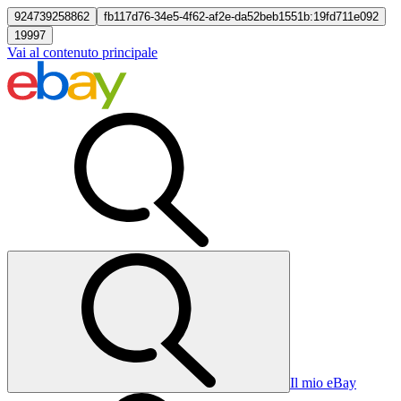
924739258862
fb117d76-34e5-4f62-af2e-da52beb1551b:19fd711e092
19997
Vai al contenuto principale
Il mio eBay