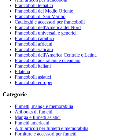
Francobolli tematici
Francobolli del Medio Oriente
Francobolli di San Marino
Cataloghi e accessori per francobolli
Francobolli dell'America del Nord
Francobolli universali e generici
Francobolli caraibici
Francobolli africani
Francobolli vaticani
Francobolli dell'America Centrale e Latina
Francobolli australiani e oceaniani
Francobolli italiani
Filatelia
Francobolli asiatici
Francobolli europei
Categorie
Fumetti, manga e memorabilia
Artbooks di fumetti
Manga e fumetti asiatici
Fumetti americani
Altri articoli per fumetti e memorabilia
Forniture e accessori per fumetti