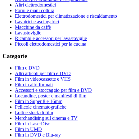
Altri elettrodomestici
Forni e piani cottura
Elettrodomestici per climatizzazione e riscaldamento
Lavatrici e asciugatrici
Macchine da caffè
Lavastoviglie
Ricambi e accessori per lavastoviglie
Piccoli elettrodomestici per la cucina
Categorie
Film e DVD
Altri articoli per film e DVD
Film in videocassette e VHS
Film in altri formati
Accessori e stoccaggio per film e DVD
Locandine, poster e manifesti di film
Film in Super 8 e 16mm
Pellicole cinematografiche
Lotti e stock di film
Merchandising sul cinema e TV
Film in LaserDisc
Film in UMD
Film in DVD e Blu-ray