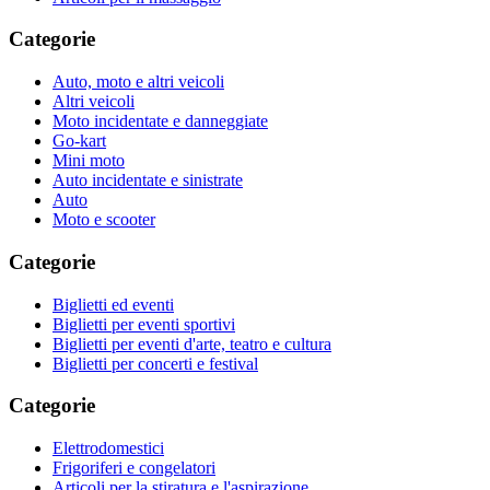
Categorie
Auto, moto e altri veicoli
Altri veicoli
Moto incidentate e danneggiate
Go-kart
Mini moto
Auto incidentate e sinistrate
Auto
Moto e scooter
Categorie
Biglietti ed eventi
Biglietti per eventi sportivi
Biglietti per eventi d'arte, teatro e cultura
Biglietti per concerti e festival
Categorie
Elettrodomestici
Frigoriferi e congelatori
Articoli per la stiratura e l'aspirazione