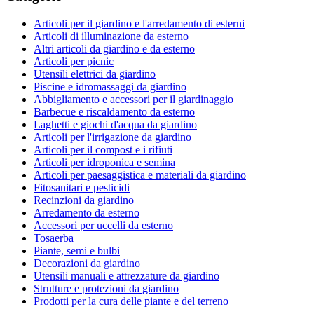
Articoli per il giardino e l'arredamento di esterni
Articoli di illuminazione da esterno
Altri articoli da giardino e da esterno
Articoli per picnic
Utensili elettrici da giardino
Piscine e idromassaggi da giardino
Abbigliamento e accessori per il giardinaggio
Barbecue e riscaldamento da esterno
Laghetti e giochi d'acqua da giardino
Articoli per l'irrigazione da giardino
Articoli per il compost e i rifiuti
Articoli per idroponica e semina
Articoli per paesaggistica e materiali da giardino
Fitosanitari e pesticidi
Recinzioni da giardino
Arredamento da esterno
Accessori per uccelli da esterno
Tosaerba
Piante, semi e bulbi
Decorazioni da giardino
Utensili manuali e attrezzature da giardino
Strutture e protezioni da giardino
Prodotti per la cura delle piante e del terreno