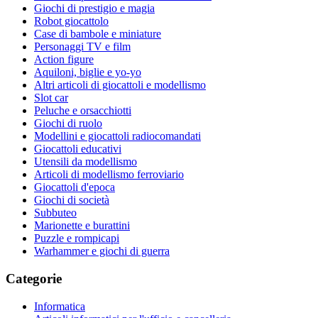
Giochi di prestigio e magia
Robot giocattolo
Case di bambole e miniature
Personaggi TV e film
Action figure
Aquiloni, biglie e yo-yo
Altri articoli di giocattoli e modellismo
Slot car
Peluche e orsacchiotti
Giochi di ruolo
Modellini e giocattoli radiocomandati
Giocattoli educativi
Utensili da modellismo
Articoli di modellismo ferroviario
Giocattoli d'epoca
Giochi di società
Subbuteo
Marionette e burattini
Puzzle e rompicapi
Warhammer e giochi di guerra
Categorie
Informatica