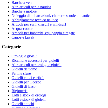
Barche a vela
Altri articoli per la nautica
Barche a motore
Noleggio di imbarcazioni, charter e scuole di nautica
Abbigliamento tecnico nautico
Articoli per surf, kitesurf e windsurf
Acquascooter
Articoli per imbarchi, equipaggio e regate
Canoe e kayak
Categorie
Orologi e gioielli
Ricambi e accessori per gioielli
Altri articoli per orologi e gioielli
Gioielli da uomo
Perline sfuse
Gioielli etnici e tribali
Gioielli per il corpo
Gioielli di lusso
Bigiotteria
Lotti e stock di orologi
Lotti e stock di gioielli
Gioielli antichi