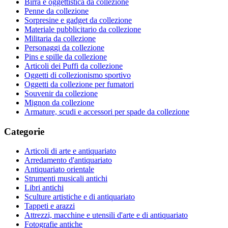
Birra e oggettistica da collezione
Penne da collezione
Sorpresine e gadget da collezione
Materiale pubblicitario da collezione
Militaria da collezione
Personaggi da collezione
Pins e spille da collezione
Articoli dei Puffi da collezione
Oggetti di collezionismo sportivo
Oggetti da collezione per fumatori
Souvenir da collezione
Mignon da collezione
Armature, scudi e accessori per spade da collezione
Categorie
Articoli di arte e antiquariato
Arredamento d'antiquariato
Antiquariato orientale
Strumenti musicali antichi
Libri antichi
Sculture artistiche e di antiquariato
Tappeti e arazzi
Attrezzi, macchine e utensili d'arte e di antiquariato
Fotografie antiche