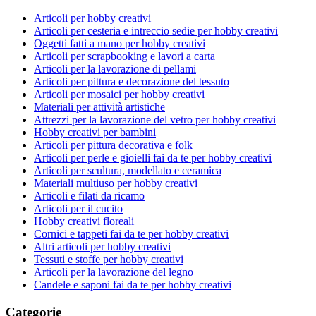
Articoli per hobby creativi
Articoli per cesteria e intreccio sedie per hobby creativi
Oggetti fatti a mano per hobby creativi
Articoli per scrapbooking e lavori a carta
Articoli per la lavorazione di pellami
Articoli per pittura e decorazione del tessuto
Articoli per mosaici per hobby creativi
Materiali per attività artistiche
Attrezzi per la lavorazione del vetro per hobby creativi
Hobby creativi per bambini
Articoli per pittura decorativa e folk
Articoli per perle e gioielli fai da te per hobby creativi
Articoli per scultura, modellato e ceramica
Materiali multiuso per hobby creativi
Articoli e filati da ricamo
Articoli per il cucito
Hobby creativi floreali
Cornici e tappeti fai da te per hobby creativi
Altri articoli per hobby creativi
Tessuti e stoffe per hobby creativi
Articoli per la lavorazione del legno
Candele e saponi fai da te per hobby creativi
Categorie