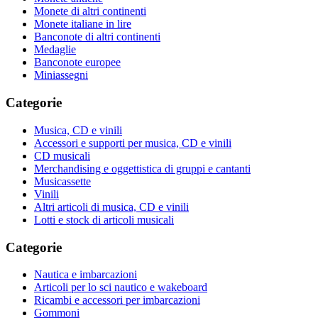
Monete di altri continenti
Monete italiane in lire
Banconote di altri continenti
Medaglie
Banconote europee
Miniassegni
Categorie
Musica, CD e vinili
Accessori e supporti per musica, CD e vinili
CD musicali
Merchandising e oggettistica di gruppi e cantanti
Musicassette
Vinili
Altri articoli di musica, CD e vinili
Lotti e stock di articoli musicali
Categorie
Nautica e imbarcazioni
Articoli per lo sci nautico e wakeboard
Ricambi e accessori per imbarcazioni
Gommoni