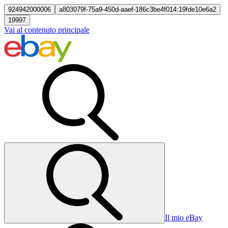
924942000006
a803079f-75a9-450d-aaef-186c3be4f014:19fde10e6a2
19997
Vai al contenuto principale
Il mio eBay