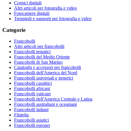
Cornici digitali
Altri articoli per fotografia e video
Fotocamere digitali
Treppiedi e supporti per fotografia e video
Categorie
Francobolli
Altri articoli per francobolli
Francobolli tematici
Francobolli del Medio Oriente
Francobolli di San Marino
Cataloghi e accessori per francobolli
Francobolli dell'America del Nord
Francobolli universali e generici
Francobolli caraibici
Francobolli africani
Francobolli vaticani
Francobolli dell'America Centrale e Latina
Francobolli australiani e oceaniani
Francobolli italiani
Filatelia
Francobolli asiatici
Francobolli europei