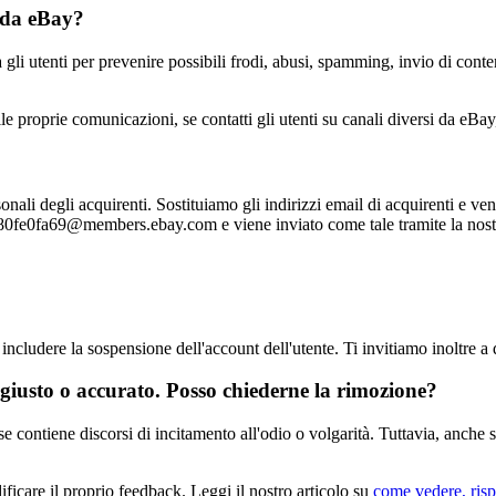
i da eBay?
a gli utenti per prevenire possibili frodi, abusi, spamming, invio di cont
le proprie comunicazioni, se contatti gli utenti su canali diversi da eBay
nali degli acquirenti. Sostituiamo gli indirizzi email di acquirenti e ven
0fe0fa69@members.ebay.com e viene inviato come tale tramite la nostr
udere la sospensione dell'account dell'utente. Ti invitiamo inoltre a d
giusto o accurato. Posso chiederne la rimozione?
e contiene discorsi di incitamento all'odio o volgarità. Tuttavia, anche 
ificare il proprio feedback. Leggi il nostro articolo su
come vedere, risp