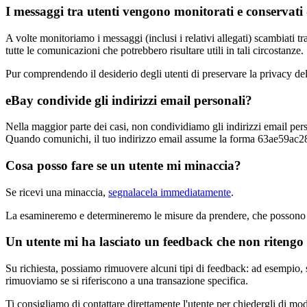
I messaggi tra utenti vengono monitorati e conservat
A volte monitoriamo i messaggi (inclusi i relativi allegati) scambiati tr
tutte le comunicazioni che potrebbero risultare utili in tali circostanze.
Pur comprendendo il desiderio degli utenti di preservare la privacy del
eBay condivide gli indirizzi email personali?
Nella maggior parte dei casi, non condividiamo gli indirizzi email perso
Quando comunichi, il tuo indirizzo email assume la forma 63ae59ac28
Cosa posso fare se un utente mi minaccia?
Se ricevi una minaccia,
segnalacela immediatamente
.
La esamineremo e determineremo le misure da prendere, che possono incl
Un utente mi ha lasciato un feedback che non ritengo 
Su richiesta, possiamo rimuovere alcuni tipi di feedback: ad esempio, s
rimuoviamo se si riferiscono a una transazione specifica.
Ti consigliamo di contattare direttamente l'utente per chiedergli di mod