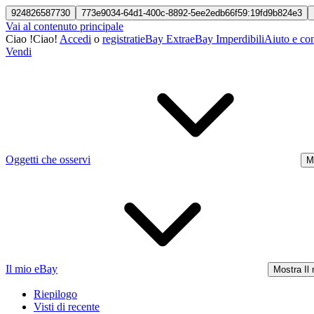
924826587730
773e9034-64d1-400c-8892-5ee2edb66f59:19fd9b824e3
Vai al contenuto principale
Ciao
!
Ciao!
Accedi
o
registrati
eBay Extra
eBay Imperdibili
Aiuto e con
Vendi
Oggetti che osservi
M
Il mio eBay
Mostra Il
Riepilogo
Visti di recente