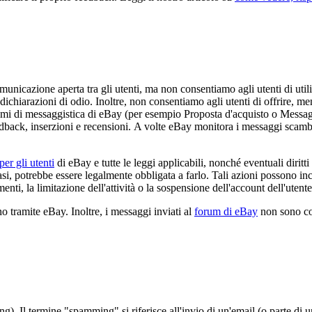
unicazione aperta tra gli utenti, ma non consentiamo agli utenti di uti
dichiarazioni di odio. Inoltre, non consentiamo agli utenti di offrire, me
temi di messaggistica di eBay (per esempio Proposta d'acquisto o Messag
eedback, inserzioni e recensioni. A volte eBay monitora i messaggi scambiat
er gli utenti
di eBay e tutte le leggi applicabili, nonché eventuali diritti
asi, potrebbe essere legalmente obbligata a farlo. Tali azioni possono inc
enti, la limitazione dell'attività o la sospensione dell'account dell'utente
tramite eBay. Inoltre, i messaggi inviati al
forum di eBay
non sono cop
). Il termine "spamming" si riferisce all'invio di un'email (o parte di 