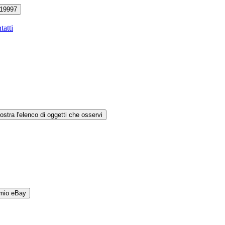
19997
tatti
ostra l'elenco di oggetti che osservi
 mio eBay