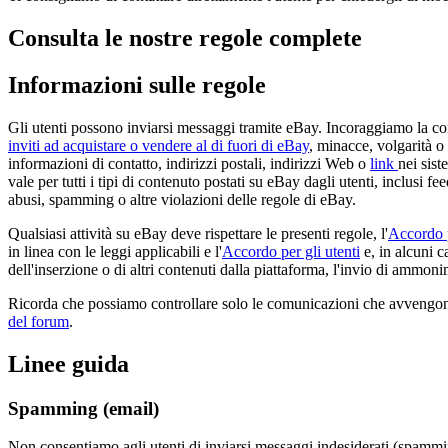
Consulta le nostre regole complete
Informazioni sulle regole
Gli utenti possono inviarsi messaggi tramite eBay. Incoraggiamo la com
inviti ad acquistare o vendere al di fuori di eBay
, minacce, volgarità o 
informazioni di contatto, indirizzi postali, indirizzi Web o
link
nei sis
vale per tutti i tipi di contenuto postati su eBay dagli utenti, inclusi f
abusi, spamming o altre violazioni delle regole di eBay.
Qualsiasi attività su eBay deve rispettare le presenti regole, l'
Accordo p
in linea con le leggi applicabili e l'
Accordo per gli utenti
e, in alcuni c
dell'inserzione o di altri contenuti dalla piattaforma, l'invio di ammonim
Ricorda che possiamo controllare solo le comunicazioni che avvengono 
del forum
.
Linee guida
Spamming (email)
Non consentiamo agli utenti di inviarsi messaggi indesiderati (spamming