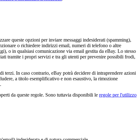
lizzare queste opzioni per inviare messaggi indesiderati (spamming),
nzionare o richiedere indirizzi email, numeri di telefono o altre
gi), o in qualsiasi comunicazione via email gestita da eBay. Lo stesso
i tramite i propri servizi e tra gli utenti per prevenire possibili frodi,
 di terzi. In caso contrario, eBay potrà decidere di intraprendere azioni
ludere, a titolo esemplificativo e non esaustivo, la rimozione
.
erti da queste regole. Sono tuttavia disponibili le
regole per l'utilizzo
un'email) indesiderata e di natura commerciale.