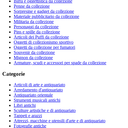
Birra e oggettistica da collezione
Penne da collezione
Sorpresine e gadget da collezione
Materiale pubblicitario da collezione
Militaria da collezione
Personaggi da collezione
Pins e spille da collezione
Articoli dei Puffi da collezione
Oggetti di collezionismo sportivo
Oggetti da collezione per fumatori
Souvenir da collezione
Mignon da collezione
Armature, scudi e accessori per spade da collezione
Categorie
Articoli di arte e antiquariato
Arredamento d'antiquariato
Antiquariato orientale
Strumenti musicali antichi
Libri antichi
Sculture artistiche e di antiquariato
Tappeti e arazzi
Attrezzi, macchine e utensili d'arte e di antiquariato
Fotografie antiche