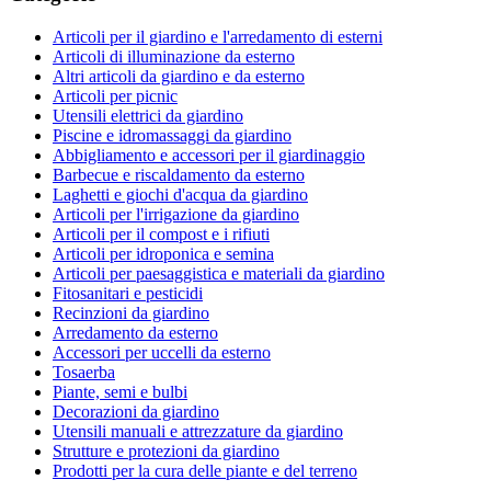
Articoli per il giardino e l'arredamento di esterni
Articoli di illuminazione da esterno
Altri articoli da giardino e da esterno
Articoli per picnic
Utensili elettrici da giardino
Piscine e idromassaggi da giardino
Abbigliamento e accessori per il giardinaggio
Barbecue e riscaldamento da esterno
Laghetti e giochi d'acqua da giardino
Articoli per l'irrigazione da giardino
Articoli per il compost e i rifiuti
Articoli per idroponica e semina
Articoli per paesaggistica e materiali da giardino
Fitosanitari e pesticidi
Recinzioni da giardino
Arredamento da esterno
Accessori per uccelli da esterno
Tosaerba
Piante, semi e bulbi
Decorazioni da giardino
Utensili manuali e attrezzature da giardino
Strutture e protezioni da giardino
Prodotti per la cura delle piante e del terreno