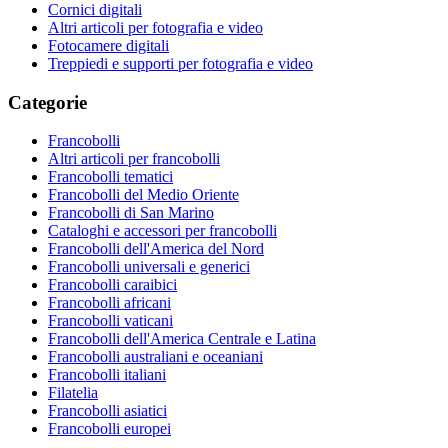
Cornici digitali
Altri articoli per fotografia e video
Fotocamere digitali
Treppiedi e supporti per fotografia e video
Categorie
Francobolli
Altri articoli per francobolli
Francobolli tematici
Francobolli del Medio Oriente
Francobolli di San Marino
Cataloghi e accessori per francobolli
Francobolli dell'America del Nord
Francobolli universali e generici
Francobolli caraibici
Francobolli africani
Francobolli vaticani
Francobolli dell'America Centrale e Latina
Francobolli australiani e oceaniani
Francobolli italiani
Filatelia
Francobolli asiatici
Francobolli europei