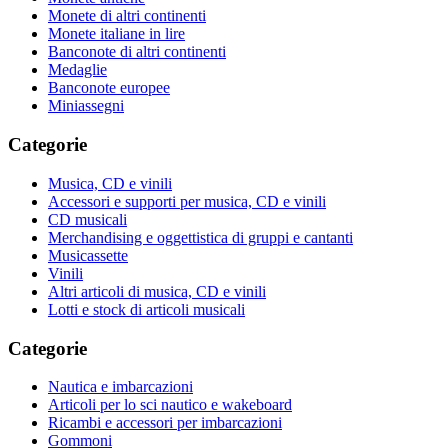
Monete di altri continenti
Monete italiane in lire
Banconote di altri continenti
Medaglie
Banconote europee
Miniassegni
Categorie
Musica, CD e vinili
Accessori e supporti per musica, CD e vinili
CD musicali
Merchandising e oggettistica di gruppi e cantanti
Musicassette
Vinili
Altri articoli di musica, CD e vinili
Lotti e stock di articoli musicali
Categorie
Nautica e imbarcazioni
Articoli per lo sci nautico e wakeboard
Ricambi e accessori per imbarcazioni
Gommoni