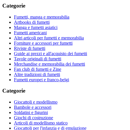
Categorie
Fumetti, manga e memorabilia
Artbooks di fumetti
Manga e fumetti asiatici
Fumetti americani
Altri articoli per fumetti e memorabilia
Forniture e accessori per fumetti
Riviste di fumetti
Guide ai prezzi e all'acquisto dei fumetti
Tavole originali di fumetti
Merchandise e memorabilia dei fumetti
Fan club di fumetti e Zine
Altre tradizioni di fumetti
Fumetti europei e franco-belgi
Categorie
Giocattoli e modellismo
Bambole e accessori
Soldatini e figurini
Giochi di costruzione
Articoli di modellismo statico
Giocattoli per l'infanzia e di emulazione