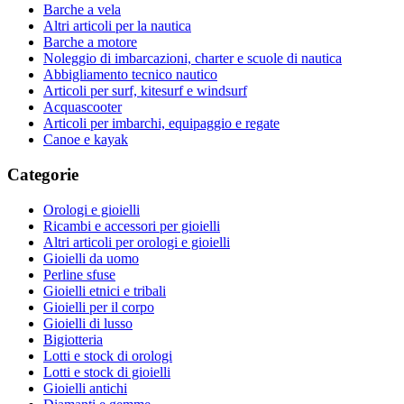
Barche a vela
Altri articoli per la nautica
Barche a motore
Noleggio di imbarcazioni, charter e scuole di nautica
Abbigliamento tecnico nautico
Articoli per surf, kitesurf e windsurf
Acquascooter
Articoli per imbarchi, equipaggio e regate
Canoe e kayak
Categorie
Orologi e gioielli
Ricambi e accessori per gioielli
Altri articoli per orologi e gioielli
Gioielli da uomo
Perline sfuse
Gioielli etnici e tribali
Gioielli per il corpo
Gioielli di lusso
Bigiotteria
Lotti e stock di orologi
Lotti e stock di gioielli
Gioielli antichi