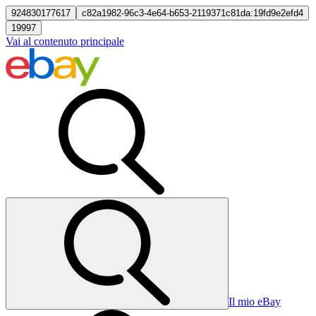
924830177617
c82a1982-96c3-4e64-b653-2119371c81da:19fd9e2efd4
19997
Vai al contenuto principale
Il mio eBay