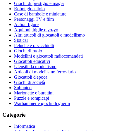
Giochi di prestigio e magia
Robot giocattolo
Case di bambole e miniature
Personaggi TV e film
Action figure
Aquiloni, biglie e yo-yo
Altri articoli di giocattoli e modellismo
Slot car
Peluche e orsacchiotti
Giochi di ruolo
Modellini e giocattoli radiocomandati
Giocattoli educativi
Utensili da modellismo
Articoli di modellismo ferroviario
Giocattoli d'epoca
Giochi di società
Subbuteo
Marionette e burattini
Puzzle e rompicapi
Warhammer e giochi di guerra
Categorie
Informatica