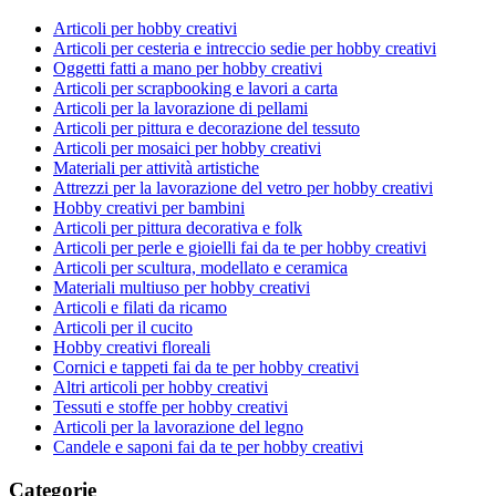
Articoli per hobby creativi
Articoli per cesteria e intreccio sedie per hobby creativi
Oggetti fatti a mano per hobby creativi
Articoli per scrapbooking e lavori a carta
Articoli per la lavorazione di pellami
Articoli per pittura e decorazione del tessuto
Articoli per mosaici per hobby creativi
Materiali per attività artistiche
Attrezzi per la lavorazione del vetro per hobby creativi
Hobby creativi per bambini
Articoli per pittura decorativa e folk
Articoli per perle e gioielli fai da te per hobby creativi
Articoli per scultura, modellato e ceramica
Materiali multiuso per hobby creativi
Articoli e filati da ricamo
Articoli per il cucito
Hobby creativi floreali
Cornici e tappeti fai da te per hobby creativi
Altri articoli per hobby creativi
Tessuti e stoffe per hobby creativi
Articoli per la lavorazione del legno
Candele e saponi fai da te per hobby creativi
Categorie