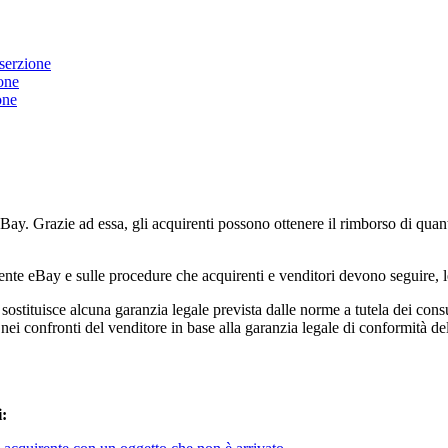
nserzione
ione
one
ay. Grazie ad essa, gli acquirenti possono ottenere il rimborso di quant
iente eBay e sulle procedure che acquirenti e venditori devono seguire, l
tituisce alcuna garanzia legale prevista dalle norme a tutela dei consum
 nei confronti del venditore in base alla garanzia legale di conformità de
i: