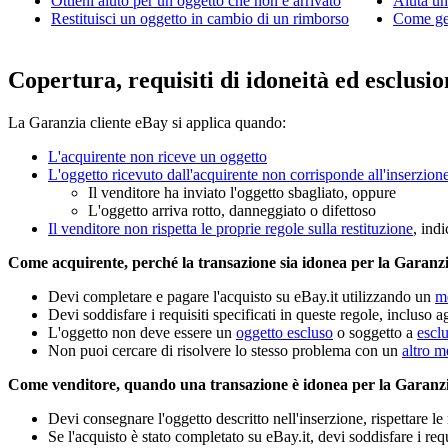
Ottieni aiuto per un oggetto che non è arrivato
Aiuta un
Restituisci un oggetto in cambio di un rimborso
Come ges
Copertura, requisiti di idoneità ed esclusio
La Garanzia cliente eBay si applica quando:
L'acquirente non riceve un oggetto
L'oggetto ricevuto dall'acquirente non corrisponde all'inserzion
Il venditore ha inviato l'oggetto sbagliato, oppure
L'oggetto arriva rotto, danneggiato o difettoso
Il venditore non rispetta le proprie regole sulla restituzione
, indi
Come acquirente, perché la transazione sia idonea per la Garanzi
Devi completare e pagare l'acquisto su eBay.it utilizzando un
m
Devi soddisfare i requisiti specificati in queste regole, incluso ag
L'oggetto non deve essere un
oggetto escluso
o soggetto a
escl
Non puoi cercare di risolvere lo stesso problema con un
altro m
Come venditore, quando una transazione è idonea per la Garanzi
Devi consegnare l'oggetto descritto nell'inserzione, rispettare l
Se l'acquisto è stato completato su eBay.it, devi soddisfare i requ