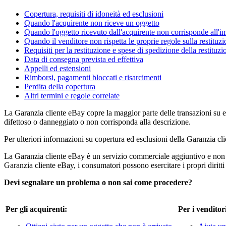
Copertura, requisiti di idoneità ed esclusioni
Quando l'acquirente non riceve un oggetto
Quando l'oggetto ricevuto dall'acquirente non corrisponde all'i
Quando il venditore non rispetta le proprie regole sulla restituz
Requisiti per la restituzione e spese di spedizione della restituzi
Data di consegna prevista ed effettiva
Appelli ed estensioni
Rimborsi, pagamenti bloccati e risarcimenti
Perdita della copertura
Altri termini e regole correlate
La Garanzia cliente eBay copre la maggior parte delle transazioni su eB
difettoso o danneggiato o non corrisponda alla descrizione.
Per ulteriori informazioni su copertura ed esclusioni della Garanzia cl
La Garanzia cliente eBay è un servizio commerciale aggiuntivo e non sos
Garanzia cliente eBay, i consumatori possono esercitare i propri diritti
Devi segnalare un problema o non sai come procedere?
Per gli acquirenti:
Per i venditor