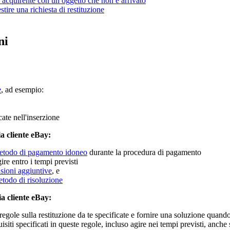
 acquirente con un oggetto che non è arrivato
tire una richiesta di restituzione
ni
e
, ad esempio:
cate nell'inserzione
a cliente eBay:
etodo di pagamento idoneo
durante la procedura di pagamento
ire entro i tempi previsti
usioni aggiuntive
, e
etodo di risoluzione
a cliente eBay:
e regole sulla restituzione da te specificate e fornire una soluzione qua
isiti specificati in queste regole, incluso agire nei tempi previsti, anche