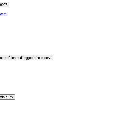
9997
tatti
ostra l'elenco di oggetti che osservi
 mio eBay