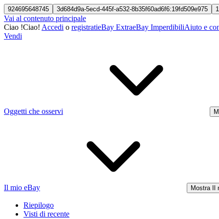
924695648745
3d684d9a-5ecd-445f-a532-8b35f60ad6f6:19fd509e975
1
Vai al contenuto principale
Ciao
!
Ciao!
Accedi
o
registrati
eBay Extra
eBay Imperdibili
Aiuto e con
Vendi
Oggetti che osservi
M
Il mio eBay
Mostra Il
Riepilogo
Visti di recente