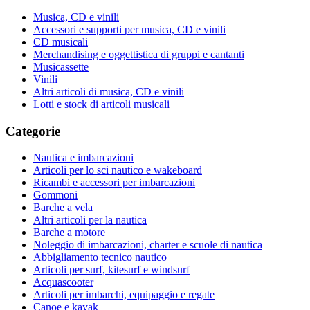
Musica, CD e vinili
Accessori e supporti per musica, CD e vinili
CD musicali
Merchandising e oggettistica di gruppi e cantanti
Musicassette
Vinili
Altri articoli di musica, CD e vinili
Lotti e stock di articoli musicali
Categorie
Nautica e imbarcazioni
Articoli per lo sci nautico e wakeboard
Ricambi e accessori per imbarcazioni
Gommoni
Barche a vela
Altri articoli per la nautica
Barche a motore
Noleggio di imbarcazioni, charter e scuole di nautica
Abbigliamento tecnico nautico
Articoli per surf, kitesurf e windsurf
Acquascooter
Articoli per imbarchi, equipaggio e regate
Canoe e kayak