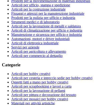
Prodotti per la movimentazione di materiali industriali
Articoli per ufficio, stampa e spedizione
Articoli per la costruzione industriale
Fissaggi e attrezzi per la manutenzione industriale
Prodotti per la pulizia per ufficio e industria
Strumenti medici e di laboratorio
Articoli per la lavorazione di metalli e saldatura
Articoli di climatizzazione per ufficio e industria
Manutenzione e sicurezza per ufficio e industria
Automazioni, motori e driver industriali
Articoli di elettronica industriale
Servizi per aziende
Articoli per agricoltura e allevamento
Articoli per commercio al dettaglio
Categorie
Articoli per hobby creativi
Articoli per cesteria e intreccio sedie per hobby creativi
Oggetti fatti a mano per hobby creativi
Articoli per scrapbooking e lavori a carta
Articoli per la lavorazione di pellami
Articoli per pittura e decorazione del tessuto
Articoli per mosaici per hobby creativi
Materiali per attività artistiche