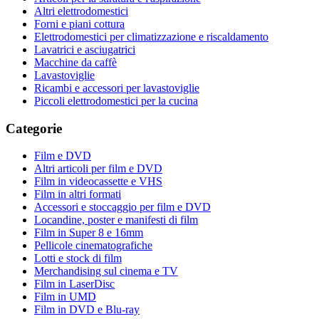
Altri elettrodomestici
Forni e piani cottura
Elettrodomestici per climatizzazione e riscaldamento
Lavatrici e asciugatrici
Macchine da caffè
Lavastoviglie
Ricambi e accessori per lavastoviglie
Piccoli elettrodomestici per la cucina
Categorie
Film e DVD
Altri articoli per film e DVD
Film in videocassette e VHS
Film in altri formati
Accessori e stoccaggio per film e DVD
Locandine, poster e manifesti di film
Film in Super 8 e 16mm
Pellicole cinematografiche
Lotti e stock di film
Merchandising sul cinema e TV
Film in LaserDisc
Film in UMD
Film in DVD e Blu-ray