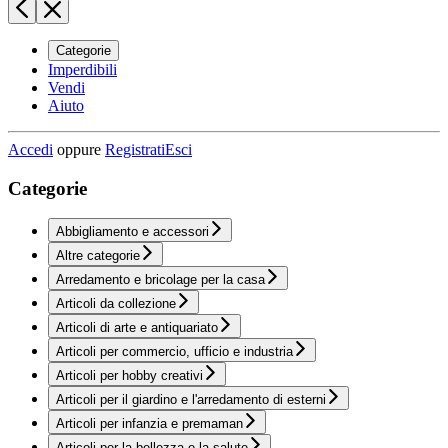
Categorie
Imperdibili
Vendi
Aiuto
Accedi
oppure
Registrati
Esci
Categorie
Abbigliamento e accessori
Altre categorie
Arredamento e bricolage per la casa
Articoli da collezione
Articoli di arte e antiquariato
Articoli per commercio, ufficio e industria
Articoli per hobby creativi
Articoli per il giardino e l'arredamento di esterni
Articoli per infanzia e premaman
Articoli per la bellezza e la salute