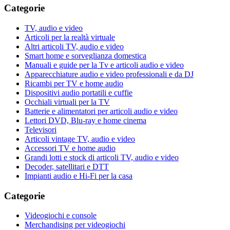
Categorie
TV, audio e video
Articoli per la realtà virtuale
Altri articoli TV, audio e video
Smart home e sorveglianza domestica
Manuali e guide per la Tv e articoli audio e video
Apparecchiature audio e video professionali e da DJ
Ricambi per TV e home audio
Dispositivi audio portatili e cuffie
Occhiali virtuali per la TV
Batterie e alimentatori per articoli audio e video
Lettori DVD, Blu-ray e home cinema
Televisori
Articoli vintage TV, audio e video
Accessori TV e home audio
Grandi lotti e stock di articoli TV, audio e video
Decoder, satellitari e DTT
Impianti audio e Hi-Fi per la casa
Categorie
Videogiochi e console
Merchandising per videogiochi