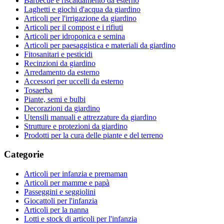
Barbecue e riscaldamento da esterno
Laghetti e giochi d'acqua da giardino
Articoli per l'irrigazione da giardino
Articoli per il compost e i rifiuti
Articoli per idroponica e semina
Articoli per paesaggistica e materiali da giardino
Fitosanitari e pesticidi
Recinzioni da giardino
Arredamento da esterno
Accessori per uccelli da esterno
Tosaerba
Piante, semi e bulbi
Decorazioni da giardino
Utensili manuali e attrezzature da giardino
Strutture e protezioni da giardino
Prodotti per la cura delle piante e del terreno
Categorie
Articoli per infanzia e premaman
Articoli per mamme e papà
Passeggini e seggiolini
Giocattoli per l'infanzia
Articoli per la nanna
Lotti e stock di articoli per l'infanzia