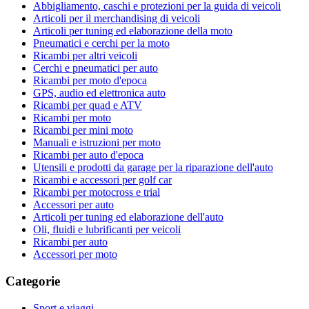
Abbigliamento, caschi e protezioni per la guida di veicoli
Articoli per il merchandising di veicoli
Articoli per tuning ed elaborazione della moto
Pneumatici e cerchi per la moto
Ricambi per altri veicoli
Cerchi e pneumatici per auto
Ricambi per moto d'epoca
GPS, audio ed elettronica auto
Ricambi per quad e ATV
Ricambi per moto
Ricambi per mini moto
Manuali e istruzioni per moto
Ricambi per auto d'epoca
Utensili e prodotti da garage per la riparazione dell'auto
Ricambi e accessori per golf car
Ricambi per motocross e trial
Accessori per auto
Articoli per tuning ed elaborazione dell'auto
Oli, fluidi e lubrificanti per veicoli
Ricambi per auto
Accessori per moto
Categorie
Sport e viaggi