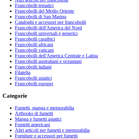
Francobolli tematici
Francobolli del Medio Oriente
Francobolli di San Marino
Cataloghi e accessori per francobolli
Francobolli dell'America del Nord
Francobolli universali e generici
Francobolli caraibici
Francobolli africani
Francobolli vaticani
Francobolli dell'America Centrale e Latina
Francobolli australiani e oceaniani
Francobolli italiani
Filatelia
Francobolli asiatici
Francobolli europei
Categorie
Fumetti, manga e memorabilia
Artbooks di fumetti
Manga e fumetti asiatici
Fumetti americani
Altri articoli per fumetti e memorabilia
Forniture e accessori per fumetti