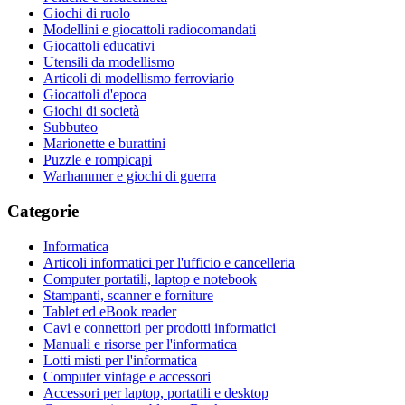
Giochi di ruolo
Modellini e giocattoli radiocomandati
Giocattoli educativi
Utensili da modellismo
Articoli di modellismo ferroviario
Giocattoli d'epoca
Giochi di società
Subbuteo
Marionette e burattini
Puzzle e rompicapi
Warhammer e giochi di guerra
Categorie
Informatica
Articoli informatici per l'ufficio e cancelleria
Computer portatili, laptop e notebook
Stampanti, scanner e forniture
Tablet ed eBook reader
Cavi e connettori per prodotti informatici
Manuali e risorse per l'informatica
Lotti misti per l'informatica
Computer vintage e accessori
Accessori per laptop, portatili e desktop