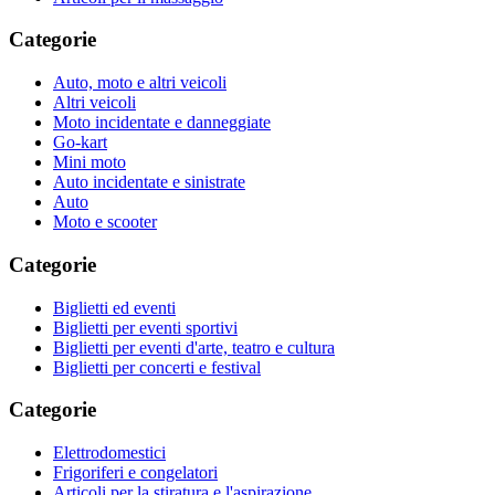
Categorie
Auto, moto e altri veicoli
Altri veicoli
Moto incidentate e danneggiate
Go-kart
Mini moto
Auto incidentate e sinistrate
Auto
Moto e scooter
Categorie
Biglietti ed eventi
Biglietti per eventi sportivi
Biglietti per eventi d'arte, teatro e cultura
Biglietti per concerti e festival
Categorie
Elettrodomestici
Frigoriferi e congelatori
Articoli per la stiratura e l'aspirazione