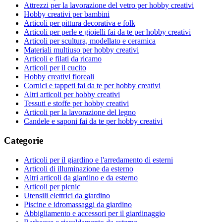
Attrezzi per la lavorazione del vetro per hobby creativi
Hobby creativi per bambini
Articoli per pittura decorativa e folk
Articoli per perle e gioielli fai da te per hobby creativi
Articoli per scultura, modellato e ceramica
Materiali multiuso per hobby creativi
Articoli e filati da ricamo
Articoli per il cucito
Hobby creativi floreali
Cornici e tappeti fai da te per hobby creativi
Altri articoli per hobby creativi
Tessuti e stoffe per hobby creativi
Articoli per la lavorazione del legno
Candele e saponi fai da te per hobby creativi
Categorie
Articoli per il giardino e l'arredamento di esterni
Articoli di illuminazione da esterno
Altri articoli da giardino e da esterno
Articoli per picnic
Utensili elettrici da giardino
Piscine e idromassaggi da giardino
Abbigliamento e accessori per il giardinaggio