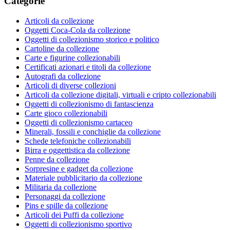
Categorie
Articoli da collezione
Oggetti Coca-Cola da collezione
Oggetti di collezionismo storico e politico
Cartoline da collezione
Carte e figurine collezionabili
Certificati azionari e titoli da collezione
Autografi da collezione
Articoli di diverse collezioni
Articoli da collezione digitali, virtuali e cripto collezionabili
Oggetti di collezionismo di fantascienza
Carte gioco collezionabili
Oggetti di collezionismo cartaceo
Minerali, fossili e conchiglie da collezione
Schede telefoniche collezionabili
Birra e oggettistica da collezione
Penne da collezione
Sorpresine e gadget da collezione
Materiale pubblicitario da collezione
Militaria da collezione
Personaggi da collezione
Pins e spille da collezione
Articoli dei Puffi da collezione
Oggetti di collezionismo sportivo