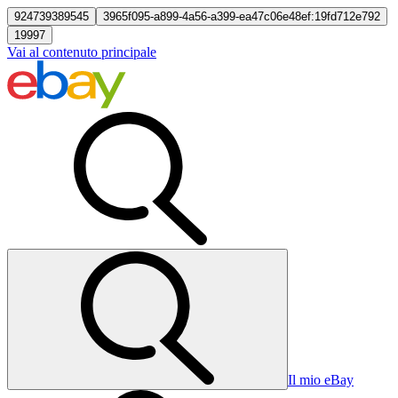
924739389545
3965f095-a899-4a56-a399-ea47c06e48ef:19fd712e792
19997
Vai al contenuto principale
Il mio eBay