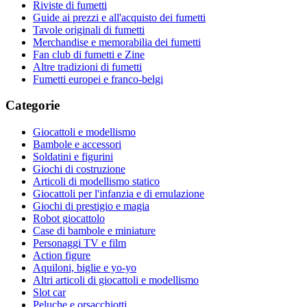
Riviste di fumetti
Guide ai prezzi e all'acquisto dei fumetti
Tavole originali di fumetti
Merchandise e memorabilia dei fumetti
Fan club di fumetti e Zine
Altre tradizioni di fumetti
Fumetti europei e franco-belgi
Categorie
Giocattoli e modellismo
Bambole e accessori
Soldatini e figurini
Giochi di costruzione
Articoli di modellismo statico
Giocattoli per l'infanzia e di emulazione
Giochi di prestigio e magia
Robot giocattolo
Case di bambole e miniature
Personaggi TV e film
Action figure
Aquiloni, biglie e yo-yo
Altri articoli di giocattoli e modellismo
Slot car
Peluche e orsacchiotti