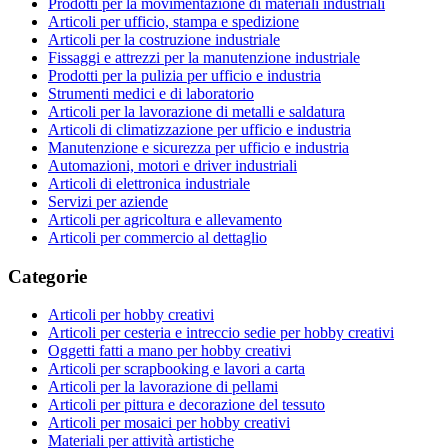
Prodotti per la movimentazione di materiali industriali
Articoli per ufficio, stampa e spedizione
Articoli per la costruzione industriale
Fissaggi e attrezzi per la manutenzione industriale
Prodotti per la pulizia per ufficio e industria
Strumenti medici e di laboratorio
Articoli per la lavorazione di metalli e saldatura
Articoli di climatizzazione per ufficio e industria
Manutenzione e sicurezza per ufficio e industria
Automazioni, motori e driver industriali
Articoli di elettronica industriale
Servizi per aziende
Articoli per agricoltura e allevamento
Articoli per commercio al dettaglio
Categorie
Articoli per hobby creativi
Articoli per cesteria e intreccio sedie per hobby creativi
Oggetti fatti a mano per hobby creativi
Articoli per scrapbooking e lavori a carta
Articoli per la lavorazione di pellami
Articoli per pittura e decorazione del tessuto
Articoli per mosaici per hobby creativi
Materiali per attività artistiche