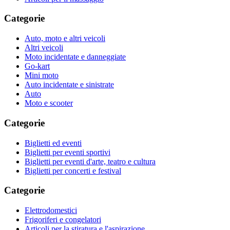
Categorie
Auto, moto e altri veicoli
Altri veicoli
Moto incidentate e danneggiate
Go-kart
Mini moto
Auto incidentate e sinistrate
Auto
Moto e scooter
Categorie
Biglietti ed eventi
Biglietti per eventi sportivi
Biglietti per eventi d'arte, teatro e cultura
Biglietti per concerti e festival
Categorie
Elettrodomestici
Frigoriferi e congelatori
Articoli per la stiratura e l'aspirazione