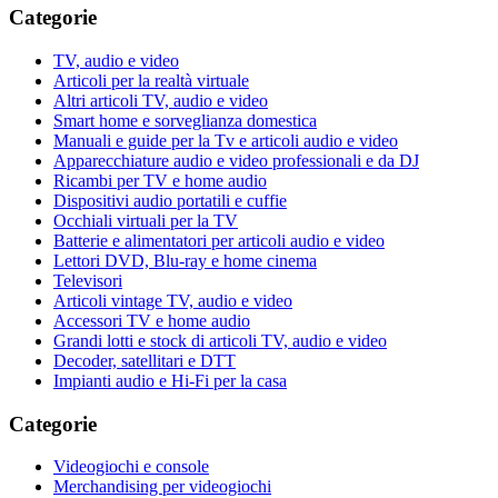
Categorie
TV, audio e video
Articoli per la realtà virtuale
Altri articoli TV, audio e video
Smart home e sorveglianza domestica
Manuali e guide per la Tv e articoli audio e video
Apparecchiature audio e video professionali e da DJ
Ricambi per TV e home audio
Dispositivi audio portatili e cuffie
Occhiali virtuali per la TV
Batterie e alimentatori per articoli audio e video
Lettori DVD, Blu-ray e home cinema
Televisori
Articoli vintage TV, audio e video
Accessori TV e home audio
Grandi lotti e stock di articoli TV, audio e video
Decoder, satellitari e DTT
Impianti audio e Hi-Fi per la casa
Categorie
Videogiochi e console
Merchandising per videogiochi