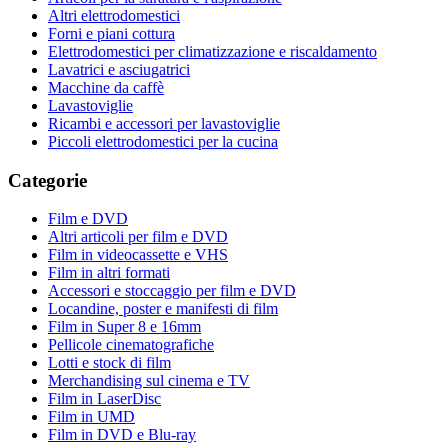
Altri elettrodomestici
Forni e piani cottura
Elettrodomestici per climatizzazione e riscaldamento
Lavatrici e asciugatrici
Macchine da caffè
Lavastoviglie
Ricambi e accessori per lavastoviglie
Piccoli elettrodomestici per la cucina
Categorie
Film e DVD
Altri articoli per film e DVD
Film in videocassette e VHS
Film in altri formati
Accessori e stoccaggio per film e DVD
Locandine, poster e manifesti di film
Film in Super 8 e 16mm
Pellicole cinematografiche
Lotti e stock di film
Merchandising sul cinema e TV
Film in LaserDisc
Film in UMD
Film in DVD e Blu-ray