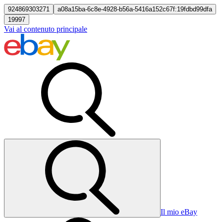
924869303271
a08a15ba-6c8e-4928-b56a-5416a152c67f:19fdbd99dfa
19997
Vai al contenuto principale
Il mio eBay