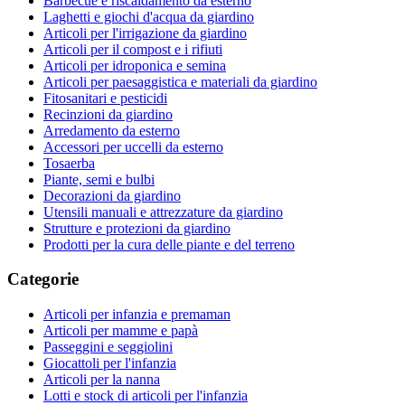
Barbecue e riscaldamento da esterno
Laghetti e giochi d'acqua da giardino
Articoli per l'irrigazione da giardino
Articoli per il compost e i rifiuti
Articoli per idroponica e semina
Articoli per paesaggistica e materiali da giardino
Fitosanitari e pesticidi
Recinzioni da giardino
Arredamento da esterno
Accessori per uccelli da esterno
Tosaerba
Piante, semi e bulbi
Decorazioni da giardino
Utensili manuali e attrezzature da giardino
Strutture e protezioni da giardino
Prodotti per la cura delle piante e del terreno
Categorie
Articoli per infanzia e premaman
Articoli per mamme e papà
Passeggini e seggiolini
Giocattoli per l'infanzia
Articoli per la nanna
Lotti e stock di articoli per l'infanzia