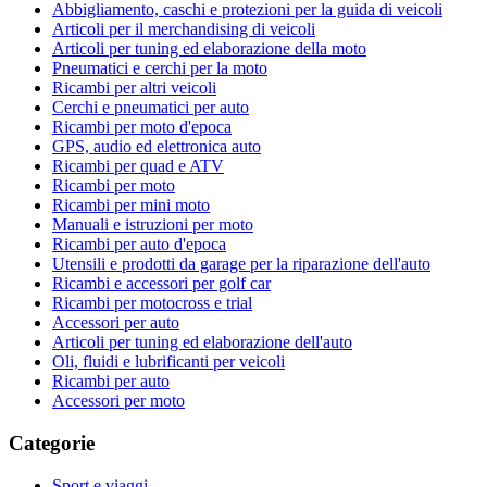
Abbigliamento, caschi e protezioni per la guida di veicoli
Articoli per il merchandising di veicoli
Articoli per tuning ed elaborazione della moto
Pneumatici e cerchi per la moto
Ricambi per altri veicoli
Cerchi e pneumatici per auto
Ricambi per moto d'epoca
GPS, audio ed elettronica auto
Ricambi per quad e ATV
Ricambi per moto
Ricambi per mini moto
Manuali e istruzioni per moto
Ricambi per auto d'epoca
Utensili e prodotti da garage per la riparazione dell'auto
Ricambi e accessori per golf car
Ricambi per motocross e trial
Accessori per auto
Articoli per tuning ed elaborazione dell'auto
Oli, fluidi e lubrificanti per veicoli
Ricambi per auto
Accessori per moto
Categorie
Sport e viaggi