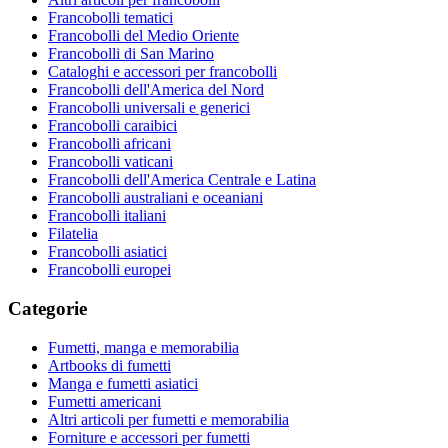
Francobolli tematici
Francobolli del Medio Oriente
Francobolli di San Marino
Cataloghi e accessori per francobolli
Francobolli dell'America del Nord
Francobolli universali e generici
Francobolli caraibici
Francobolli africani
Francobolli vaticani
Francobolli dell'America Centrale e Latina
Francobolli australiani e oceaniani
Francobolli italiani
Filatelia
Francobolli asiatici
Francobolli europei
Categorie
Fumetti, manga e memorabilia
Artbooks di fumetti
Manga e fumetti asiatici
Fumetti americani
Altri articoli per fumetti e memorabilia
Forniture e accessori per fumetti