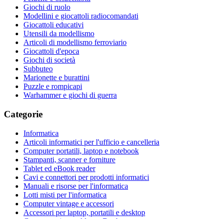
Giochi di ruolo
Modellini e giocattoli radiocomandati
Giocattoli educativi
Utensili da modellismo
Articoli di modellismo ferroviario
Giocattoli d'epoca
Giochi di società
Subbuteo
Marionette e burattini
Puzzle e rompicapi
Warhammer e giochi di guerra
Categorie
Informatica
Articoli informatici per l'ufficio e cancelleria
Computer portatili, laptop e notebook
Stampanti, scanner e forniture
Tablet ed eBook reader
Cavi e connettori per prodotti informatici
Manuali e risorse per l'informatica
Lotti misti per l'informatica
Computer vintage e accessori
Accessori per laptop, portatili e desktop