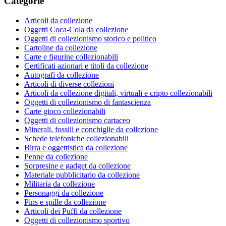
Categorie
Articoli da collezione
Oggetti Coca-Cola da collezione
Oggetti di collezionismo storico e politico
Cartoline da collezione
Carte e figurine collezionabili
Certificati azionari e titoli da collezione
Autografi da collezione
Articoli di diverse collezioni
Articoli da collezione digitali, virtuali e cripto collezionabili
Oggetti di collezionismo di fantascienza
Carte gioco collezionabili
Oggetti di collezionismo cartaceo
Minerali, fossili e conchiglie da collezione
Schede telefoniche collezionabili
Birra e oggettistica da collezione
Penne da collezione
Sorpresine e gadget da collezione
Materiale pubblicitario da collezione
Militaria da collezione
Personaggi da collezione
Pins e spille da collezione
Articoli dei Puffi da collezione
Oggetti di collezionismo sportivo