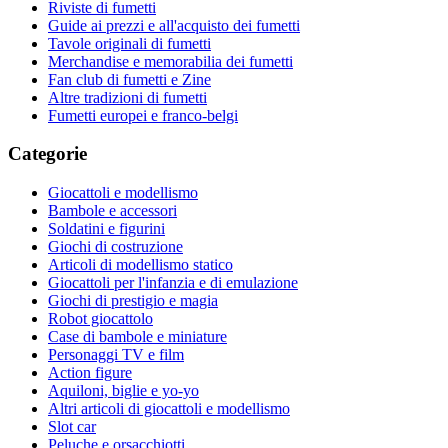
Riviste di fumetti
Guide ai prezzi e all'acquisto dei fumetti
Tavole originali di fumetti
Merchandise e memorabilia dei fumetti
Fan club di fumetti e Zine
Altre tradizioni di fumetti
Fumetti europei e franco-belgi
Categorie
Giocattoli e modellismo
Bambole e accessori
Soldatini e figurini
Giochi di costruzione
Articoli di modellismo statico
Giocattoli per l'infanzia e di emulazione
Giochi di prestigio e magia
Robot giocattolo
Case di bambole e miniature
Personaggi TV e film
Action figure
Aquiloni, biglie e yo-yo
Altri articoli di giocattoli e modellismo
Slot car
Peluche e orsacchiotti