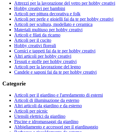
Attrezzi per la lavorazione del vetro per hobby creativi
Hobby creativi per bambini
Articoli per pittura decorativa e folk
Articoli per perle e gioielli fai da te per hobby creativi
Articoli per scultura, modellato e ceramica
Materiali multiuso per hobby creativi
Articoli e filati da ricamo
Articoli per il cucito
Hobby creativi floreali
Cornici e tappeti fai da te per hobby creativi
Altri articoli per hobby creativi
Tessuti e stoffe per hobby creativi
Articoli per la lavorazione del legno
Candele e saponi fai da te per hobby creativi
Categorie
Articoli per il giardino e l'arredamento di esterni
Articoli di illuminazione da esterno
Altri articoli da giardino e da esterno
Articoli per picnic
Utensili elettrici da giardino
Piscine e idromassaggi da giardino
Abbigliamento e accessori per il giardinaggio