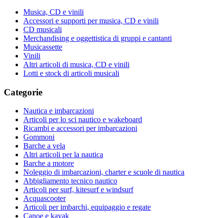
Musica, CD e vinili
Accessori e supporti per musica, CD e vinili
CD musicali
Merchandising e oggettistica di gruppi e cantanti
Musicassette
Vinili
Altri articoli di musica, CD e vinili
Lotti e stock di articoli musicali
Categorie
Nautica e imbarcazioni
Articoli per lo sci nautico e wakeboard
Ricambi e accessori per imbarcazioni
Gommoni
Barche a vela
Altri articoli per la nautica
Barche a motore
Noleggio di imbarcazioni, charter e scuole di nautica
Abbigliamento tecnico nautico
Articoli per surf, kitesurf e windsurf
Acquascooter
Articoli per imbarchi, equipaggio e regate
Canoe e kayak