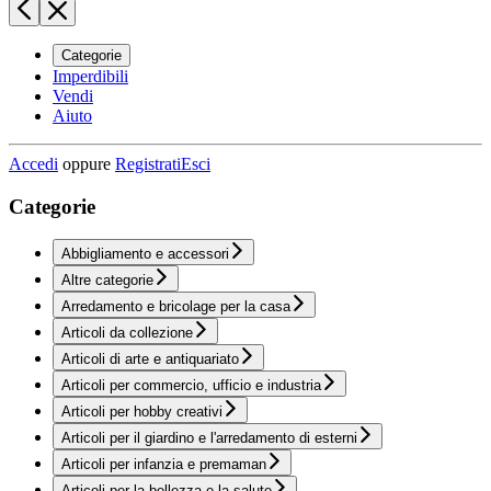
Categorie
Imperdibili
Vendi
Aiuto
Accedi
oppure
Registrati
Esci
Categorie
Abbigliamento e accessori
Altre categorie
Arredamento e bricolage per la casa
Articoli da collezione
Articoli di arte e antiquariato
Articoli per commercio, ufficio e industria
Articoli per hobby creativi
Articoli per il giardino e l'arredamento di esterni
Articoli per infanzia e premaman
Articoli per la bellezza e la salute