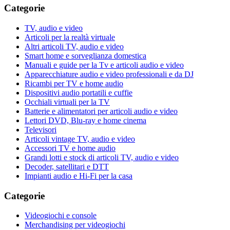
Categorie
TV, audio e video
Articoli per la realtà virtuale
Altri articoli TV, audio e video
Smart home e sorveglianza domestica
Manuali e guide per la Tv e articoli audio e video
Apparecchiature audio e video professionali e da DJ
Ricambi per TV e home audio
Dispositivi audio portatili e cuffie
Occhiali virtuali per la TV
Batterie e alimentatori per articoli audio e video
Lettori DVD, Blu-ray e home cinema
Televisori
Articoli vintage TV, audio e video
Accessori TV e home audio
Grandi lotti e stock di articoli TV, audio e video
Decoder, satellitari e DTT
Impianti audio e Hi-Fi per la casa
Categorie
Videogiochi e console
Merchandising per videogiochi