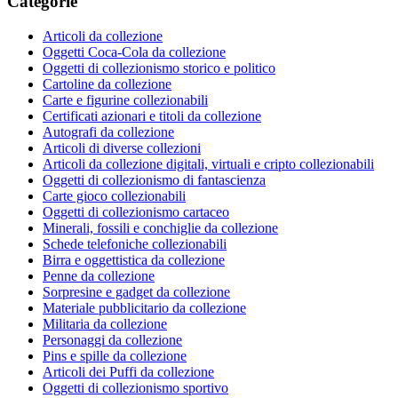
Categorie
Articoli da collezione
Oggetti Coca-Cola da collezione
Oggetti di collezionismo storico e politico
Cartoline da collezione
Carte e figurine collezionabili
Certificati azionari e titoli da collezione
Autografi da collezione
Articoli di diverse collezioni
Articoli da collezione digitali, virtuali e cripto collezionabili
Oggetti di collezionismo di fantascienza
Carte gioco collezionabili
Oggetti di collezionismo cartaceo
Minerali, fossili e conchiglie da collezione
Schede telefoniche collezionabili
Birra e oggettistica da collezione
Penne da collezione
Sorpresine e gadget da collezione
Materiale pubblicitario da collezione
Militaria da collezione
Personaggi da collezione
Pins e spille da collezione
Articoli dei Puffi da collezione
Oggetti di collezionismo sportivo