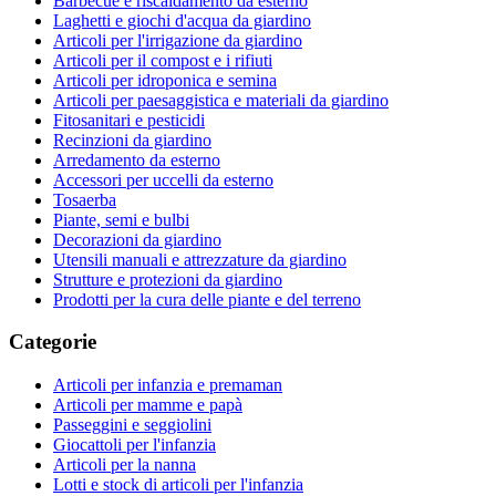
Barbecue e riscaldamento da esterno
Laghetti e giochi d'acqua da giardino
Articoli per l'irrigazione da giardino
Articoli per il compost e i rifiuti
Articoli per idroponica e semina
Articoli per paesaggistica e materiali da giardino
Fitosanitari e pesticidi
Recinzioni da giardino
Arredamento da esterno
Accessori per uccelli da esterno
Tosaerba
Piante, semi e bulbi
Decorazioni da giardino
Utensili manuali e attrezzature da giardino
Strutture e protezioni da giardino
Prodotti per la cura delle piante e del terreno
Categorie
Articoli per infanzia e premaman
Articoli per mamme e papà
Passeggini e seggiolini
Giocattoli per l'infanzia
Articoli per la nanna
Lotti e stock di articoli per l'infanzia