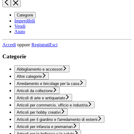
Categorie
Imperdibili
Vendi
Aiuto
Accedi
oppure
Registrati
Esci
Categorie
Abbigliamento e accessori
Altre categorie
Arredamento e bricolage per la casa
Articoli da collezione
Articoli di arte e antiquariato
Articoli per commercio, ufficio e industria
Articoli per hobby creativi
Articoli per il giardino e l'arredamento di esterni
Articoli per infanzia e premaman
Articoli per la bellezza e la salute