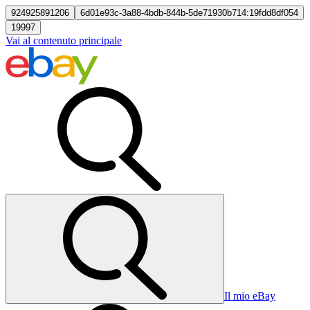
924925891206
6d01e93c-3a88-4bdb-844b-5de71930b714:19fdd8df054
19997
Vai al contenuto principale
Il mio eBay