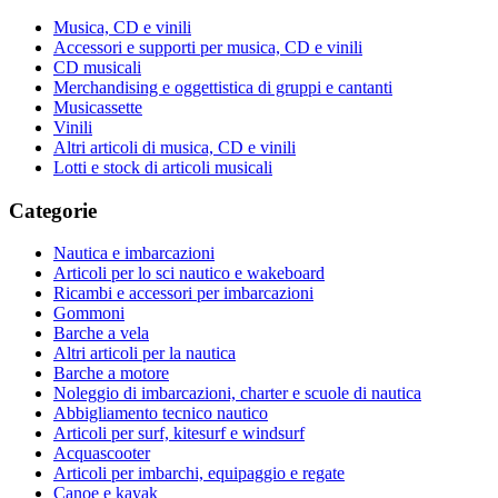
Musica, CD e vinili
Accessori e supporti per musica, CD e vinili
CD musicali
Merchandising e oggettistica di gruppi e cantanti
Musicassette
Vinili
Altri articoli di musica, CD e vinili
Lotti e stock di articoli musicali
Categorie
Nautica e imbarcazioni
Articoli per lo sci nautico e wakeboard
Ricambi e accessori per imbarcazioni
Gommoni
Barche a vela
Altri articoli per la nautica
Barche a motore
Noleggio di imbarcazioni, charter e scuole di nautica
Abbigliamento tecnico nautico
Articoli per surf, kitesurf e windsurf
Acquascooter
Articoli per imbarchi, equipaggio e regate
Canoe e kayak