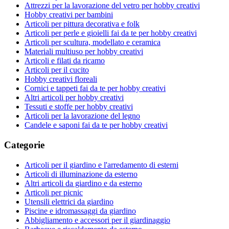
Attrezzi per la lavorazione del vetro per hobby creativi
Hobby creativi per bambini
Articoli per pittura decorativa e folk
Articoli per perle e gioielli fai da te per hobby creativi
Articoli per scultura, modellato e ceramica
Materiali multiuso per hobby creativi
Articoli e filati da ricamo
Articoli per il cucito
Hobby creativi floreali
Cornici e tappeti fai da te per hobby creativi
Altri articoli per hobby creativi
Tessuti e stoffe per hobby creativi
Articoli per la lavorazione del legno
Candele e saponi fai da te per hobby creativi
Categorie
Articoli per il giardino e l'arredamento di esterni
Articoli di illuminazione da esterno
Altri articoli da giardino e da esterno
Articoli per picnic
Utensili elettrici da giardino
Piscine e idromassaggi da giardino
Abbigliamento e accessori per il giardinaggio