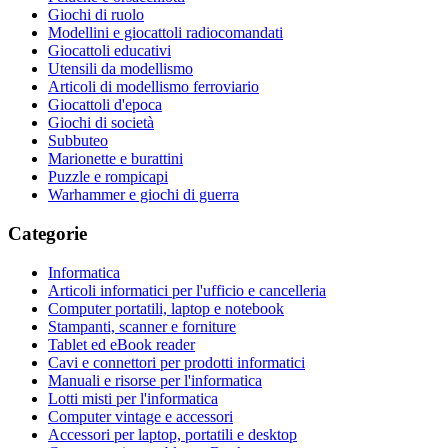
Giochi di ruolo
Modellini e giocattoli radiocomandati
Giocattoli educativi
Utensili da modellismo
Articoli di modellismo ferroviario
Giocattoli d'epoca
Giochi di società
Subbuteo
Marionette e burattini
Puzzle e rompicapi
Warhammer e giochi di guerra
Categorie
Informatica
Articoli informatici per l'ufficio e cancelleria
Computer portatili, laptop e notebook
Stampanti, scanner e forniture
Tablet ed eBook reader
Cavi e connettori per prodotti informatici
Manuali e risorse per l'informatica
Lotti misti per l'informatica
Computer vintage e accessori
Accessori per laptop, portatili e desktop