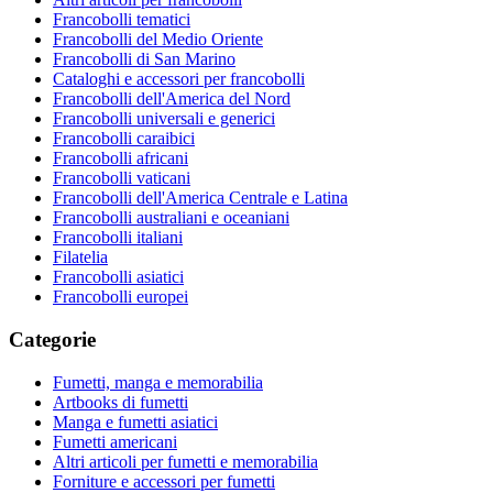
Francobolli tematici
Francobolli del Medio Oriente
Francobolli di San Marino
Cataloghi e accessori per francobolli
Francobolli dell'America del Nord
Francobolli universali e generici
Francobolli caraibici
Francobolli africani
Francobolli vaticani
Francobolli dell'America Centrale e Latina
Francobolli australiani e oceaniani
Francobolli italiani
Filatelia
Francobolli asiatici
Francobolli europei
Categorie
Fumetti, manga e memorabilia
Artbooks di fumetti
Manga e fumetti asiatici
Fumetti americani
Altri articoli per fumetti e memorabilia
Forniture e accessori per fumetti