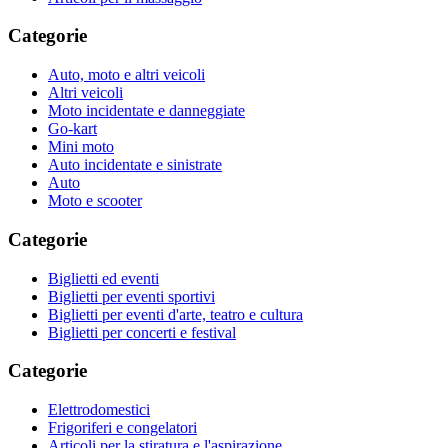
Categorie
Auto, moto e altri veicoli
Altri veicoli
Moto incidentate e danneggiate
Go-kart
Mini moto
Auto incidentate e sinistrate
Auto
Moto e scooter
Categorie
Biglietti ed eventi
Biglietti per eventi sportivi
Biglietti per eventi d'arte, teatro e cultura
Biglietti per concerti e festival
Categorie
Elettrodomestici
Frigoriferi e congelatori
Articoli per la stiratura e l'aspirazione