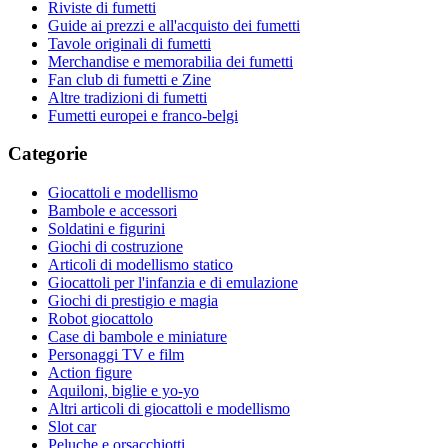
Riviste di fumetti
Guide ai prezzi e all'acquisto dei fumetti
Tavole originali di fumetti
Merchandise e memorabilia dei fumetti
Fan club di fumetti e Zine
Altre tradizioni di fumetti
Fumetti europei e franco-belgi
Categorie
Giocattoli e modellismo
Bambole e accessori
Soldatini e figurini
Giochi di costruzione
Articoli di modellismo statico
Giocattoli per l'infanzia e di emulazione
Giochi di prestigio e magia
Robot giocattolo
Case di bambole e miniature
Personaggi TV e film
Action figure
Aquiloni, biglie e yo-yo
Altri articoli di giocattoli e modellismo
Slot car
Peluche e orsacchiotti