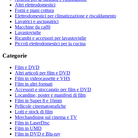
Altri elettrodomestici
Forni e piani cottura
Elettrodomestici per climatizzazione e riscaldamento
Lavatrici e asciugatrici
Macchine da caffè
Lavastoviglie
Ricambi e accessori per lavastoviglie
Piccoli elettrodomestici per la cucina
Categorie
Film e DVD
Altri articoli per film e DVD
Film in videocassette e VHS
Film in altri formati
Accessori e stoccaggio per film e DVD
Locandine, poster e manifesti di film
Film in Super 8 e 16mm
Pellicole cinematografiche
Lotti e stock di film
Merchandising sul cinema e TV
Film in LaserDisc
Film in UMD
Film in DVD e Blu-ray