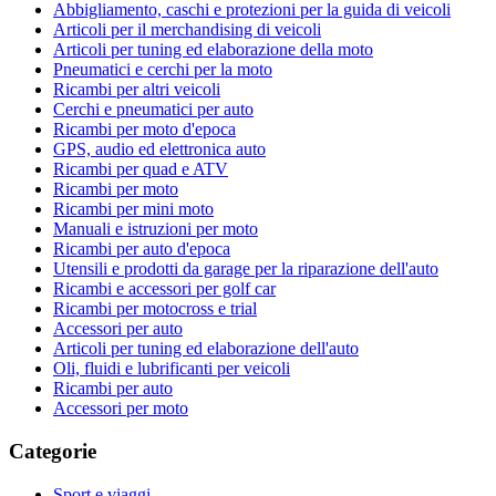
Abbigliamento, caschi e protezioni per la guida di veicoli
Articoli per il merchandising di veicoli
Articoli per tuning ed elaborazione della moto
Pneumatici e cerchi per la moto
Ricambi per altri veicoli
Cerchi e pneumatici per auto
Ricambi per moto d'epoca
GPS, audio ed elettronica auto
Ricambi per quad e ATV
Ricambi per moto
Ricambi per mini moto
Manuali e istruzioni per moto
Ricambi per auto d'epoca
Utensili e prodotti da garage per la riparazione dell'auto
Ricambi e accessori per golf car
Ricambi per motocross e trial
Accessori per auto
Articoli per tuning ed elaborazione dell'auto
Oli, fluidi e lubrificanti per veicoli
Ricambi per auto
Accessori per moto
Categorie
Sport e viaggi