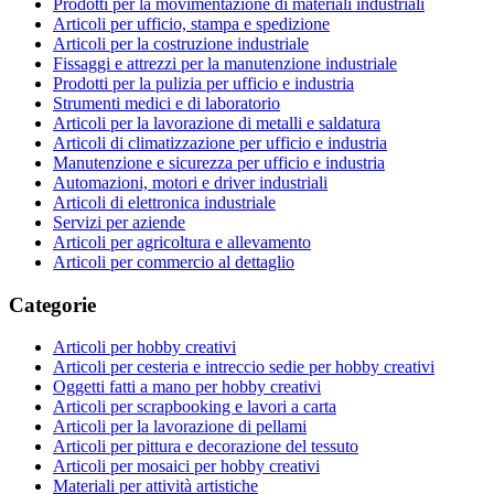
Prodotti per la movimentazione di materiali industriali
Articoli per ufficio, stampa e spedizione
Articoli per la costruzione industriale
Fissaggi e attrezzi per la manutenzione industriale
Prodotti per la pulizia per ufficio e industria
Strumenti medici e di laboratorio
Articoli per la lavorazione di metalli e saldatura
Articoli di climatizzazione per ufficio e industria
Manutenzione e sicurezza per ufficio e industria
Automazioni, motori e driver industriali
Articoli di elettronica industriale
Servizi per aziende
Articoli per agricoltura e allevamento
Articoli per commercio al dettaglio
Categorie
Articoli per hobby creativi
Articoli per cesteria e intreccio sedie per hobby creativi
Oggetti fatti a mano per hobby creativi
Articoli per scrapbooking e lavori a carta
Articoli per la lavorazione di pellami
Articoli per pittura e decorazione del tessuto
Articoli per mosaici per hobby creativi
Materiali per attività artistiche