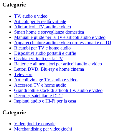
Categorie
TV, audio e video
Articoli per la realtà virtuale
Altri articoli TV, audio e video
Smart home e sorveglianza domestica
Manuali e guide per la Tv e articoli audio e video
Apparecchiature audio e video professionali e da DJ
Ricambi per TV e home audio
Dispositivi audio portatili e cuffie
Occhiali virtuali per la TV
Batterie e alimentatori per articoli audio e video
Lettori DVD, Blu-ray e home cinema
Televisori
Articoli vintage TV, audio e video
Accessori TV e home audio
Grandi lotti e stock di articoli TV, audio e video
Decoder, satellitari e DTT
Impianti audio e Hi-Fi per la casa
Categorie
Videogiochi e console
Merchandising per videogiochi