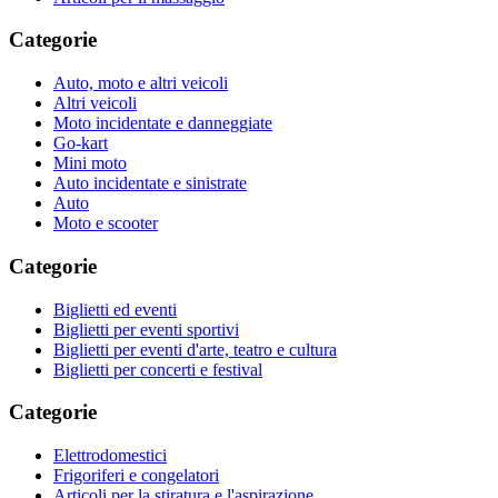
Categorie
Auto, moto e altri veicoli
Altri veicoli
Moto incidentate e danneggiate
Go-kart
Mini moto
Auto incidentate e sinistrate
Auto
Moto e scooter
Categorie
Biglietti ed eventi
Biglietti per eventi sportivi
Biglietti per eventi d'arte, teatro e cultura
Biglietti per concerti e festival
Categorie
Elettrodomestici
Frigoriferi e congelatori
Articoli per la stiratura e l'aspirazione