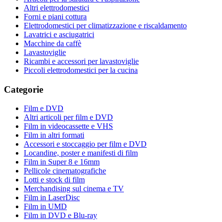
Altri elettrodomestici
Forni e piani cottura
Elettrodomestici per climatizzazione e riscaldamento
Lavatrici e asciugatrici
Macchine da caffè
Lavastoviglie
Ricambi e accessori per lavastoviglie
Piccoli elettrodomestici per la cucina
Categorie
Film e DVD
Altri articoli per film e DVD
Film in videocassette e VHS
Film in altri formati
Accessori e stoccaggio per film e DVD
Locandine, poster e manifesti di film
Film in Super 8 e 16mm
Pellicole cinematografiche
Lotti e stock di film
Merchandising sul cinema e TV
Film in LaserDisc
Film in UMD
Film in DVD e Blu-ray