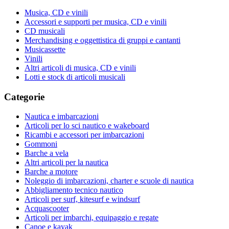
Musica, CD e vinili
Accessori e supporti per musica, CD e vinili
CD musicali
Merchandising e oggettistica di gruppi e cantanti
Musicassette
Vinili
Altri articoli di musica, CD e vinili
Lotti e stock di articoli musicali
Categorie
Nautica e imbarcazioni
Articoli per lo sci nautico e wakeboard
Ricambi e accessori per imbarcazioni
Gommoni
Barche a vela
Altri articoli per la nautica
Barche a motore
Noleggio di imbarcazioni, charter e scuole di nautica
Abbigliamento tecnico nautico
Articoli per surf, kitesurf e windsurf
Acquascooter
Articoli per imbarchi, equipaggio e regate
Canoe e kayak