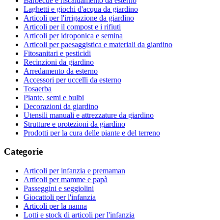
Barbecue e riscaldamento da esterno
Laghetti e giochi d'acqua da giardino
Articoli per l'irrigazione da giardino
Articoli per il compost e i rifiuti
Articoli per idroponica e semina
Articoli per paesaggistica e materiali da giardino
Fitosanitari e pesticidi
Recinzioni da giardino
Arredamento da esterno
Accessori per uccelli da esterno
Tosaerba
Piante, semi e bulbi
Decorazioni da giardino
Utensili manuali e attrezzature da giardino
Strutture e protezioni da giardino
Prodotti per la cura delle piante e del terreno
Categorie
Articoli per infanzia e premaman
Articoli per mamme e papà
Passeggini e seggiolini
Giocattoli per l'infanzia
Articoli per la nanna
Lotti e stock di articoli per l'infanzia