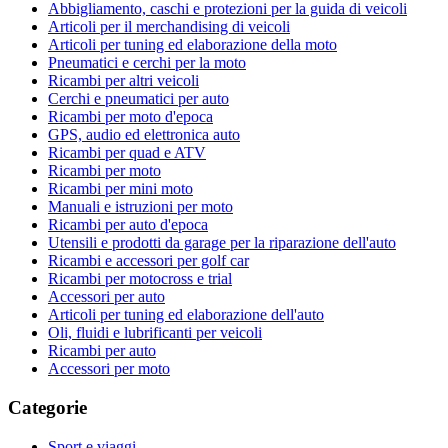
Abbigliamento, caschi e protezioni per la guida di veicoli
Articoli per il merchandising di veicoli
Articoli per tuning ed elaborazione della moto
Pneumatici e cerchi per la moto
Ricambi per altri veicoli
Cerchi e pneumatici per auto
Ricambi per moto d'epoca
GPS, audio ed elettronica auto
Ricambi per quad e ATV
Ricambi per moto
Ricambi per mini moto
Manuali e istruzioni per moto
Ricambi per auto d'epoca
Utensili e prodotti da garage per la riparazione dell'auto
Ricambi e accessori per golf car
Ricambi per motocross e trial
Accessori per auto
Articoli per tuning ed elaborazione dell'auto
Oli, fluidi e lubrificanti per veicoli
Ricambi per auto
Accessori per moto
Categorie
Sport e viaggi