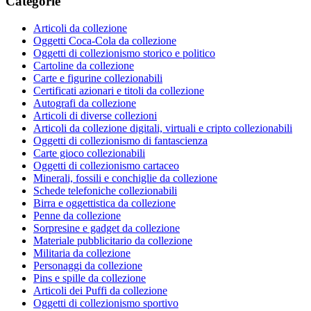
Categorie
Articoli da collezione
Oggetti Coca-Cola da collezione
Oggetti di collezionismo storico e politico
Cartoline da collezione
Carte e figurine collezionabili
Certificati azionari e titoli da collezione
Autografi da collezione
Articoli di diverse collezioni
Articoli da collezione digitali, virtuali e cripto collezionabili
Oggetti di collezionismo di fantascienza
Carte gioco collezionabili
Oggetti di collezionismo cartaceo
Minerali, fossili e conchiglie da collezione
Schede telefoniche collezionabili
Birra e oggettistica da collezione
Penne da collezione
Sorpresine e gadget da collezione
Materiale pubblicitario da collezione
Militaria da collezione
Personaggi da collezione
Pins e spille da collezione
Articoli dei Puffi da collezione
Oggetti di collezionismo sportivo