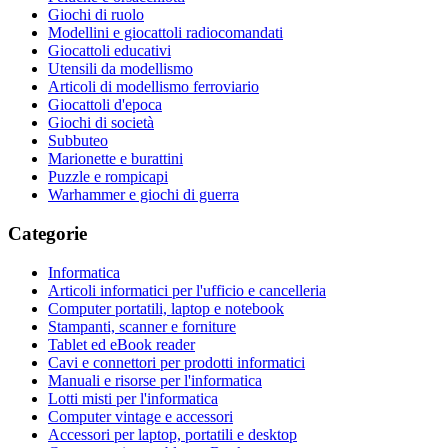
Giochi di ruolo
Modellini e giocattoli radiocomandati
Giocattoli educativi
Utensili da modellismo
Articoli di modellismo ferroviario
Giocattoli d'epoca
Giochi di società
Subbuteo
Marionette e burattini
Puzzle e rompicapi
Warhammer e giochi di guerra
Categorie
Informatica
Articoli informatici per l'ufficio e cancelleria
Computer portatili, laptop e notebook
Stampanti, scanner e forniture
Tablet ed eBook reader
Cavi e connettori per prodotti informatici
Manuali e risorse per l'informatica
Lotti misti per l'informatica
Computer vintage e accessori
Accessori per laptop, portatili e desktop