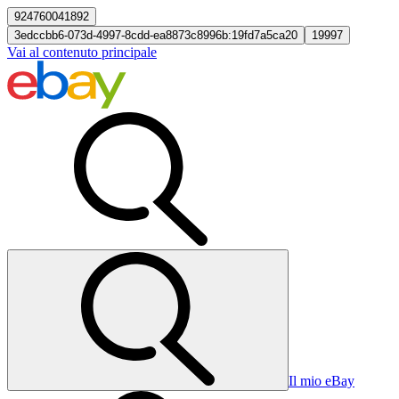
924760041892
3edccbb6-073d-4997-8cdd-ea8873c8996b:19fd7a5ca20
19997
Vai al contenuto principale
Il mio eBay