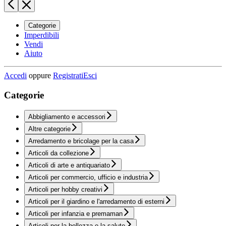
Categorie
Imperdibili
Vendi
Aiuto
Accedi
oppure
Registrati
Esci
Categorie
Abbigliamento e accessori
Altre categorie
Arredamento e bricolage per la casa
Articoli da collezione
Articoli di arte e antiquariato
Articoli per commercio, ufficio e industria
Articoli per hobby creativi
Articoli per il giardino e l'arredamento di esterni
Articoli per infanzia e premaman
Articoli per la bellezza e la salute