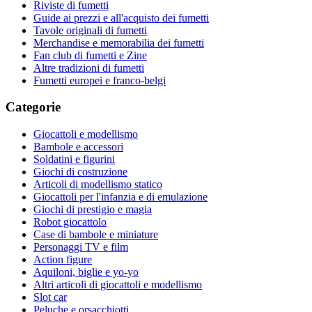
Riviste di fumetti
Guide ai prezzi e all'acquisto dei fumetti
Tavole originali di fumetti
Merchandise e memorabilia dei fumetti
Fan club di fumetti e Zine
Altre tradizioni di fumetti
Fumetti europei e franco-belgi
Categorie
Giocattoli e modellismo
Bambole e accessori
Soldatini e figurini
Giochi di costruzione
Articoli di modellismo statico
Giocattoli per l'infanzia e di emulazione
Giochi di prestigio e magia
Robot giocattolo
Case di bambole e miniature
Personaggi TV e film
Action figure
Aquiloni, biglie e yo-yo
Altri articoli di giocattoli e modellismo
Slot car
Peluche e orsacchiotti