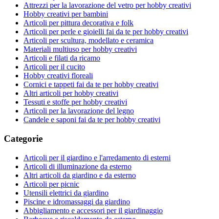
Attrezzi per la lavorazione del vetro per hobby creativi
Hobby creativi per bambini
Articoli per pittura decorativa e folk
Articoli per perle e gioielli fai da te per hobby creativi
Articoli per scultura, modellato e ceramica
Materiali multiuso per hobby creativi
Articoli e filati da ricamo
Articoli per il cucito
Hobby creativi floreali
Cornici e tappeti fai da te per hobby creativi
Altri articoli per hobby creativi
Tessuti e stoffe per hobby creativi
Articoli per la lavorazione del legno
Candele e saponi fai da te per hobby creativi
Categorie
Articoli per il giardino e l'arredamento di esterni
Articoli di illuminazione da esterno
Altri articoli da giardino e da esterno
Articoli per picnic
Utensili elettrici da giardino
Piscine e idromassaggi da giardino
Abbigliamento e accessori per il giardinaggio