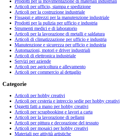
Prodotti per la movimentazione di materiali industriali
Articoli per ufficio, stampa e spedizione
Articoli per la costruzione industriale
Fissaggi e attrezzi per la manutenzione industriale
Prodotti per la pulizia per ufficio e industria
Strumenti medici e di laboratorio
Articoli per la lavorazione di metalli e saldatura
Articoli di climatizzazione per ufficio e industria
Manutenzione e sicurezza per ufficio e industria
Automazioni, motori e driver industriali
Articoli di elettronica industriale
Servizi per aziende
Articoli per agricoltura e allevamento
Articoli per commercio al dettaglio
Categorie
Articoli per hobby creativi
Articoli per cesteria e intreccio sedie per hobby creativi
Oggetti fatti a mano per hobby creativi
Articoli per scrapbooking e lavori a carta
Articoli per la lavorazione di pellami
Articoli per pittura e decorazione del tessuto
Articoli per mosaici per hobby creativi
Materiali per attività artistiche