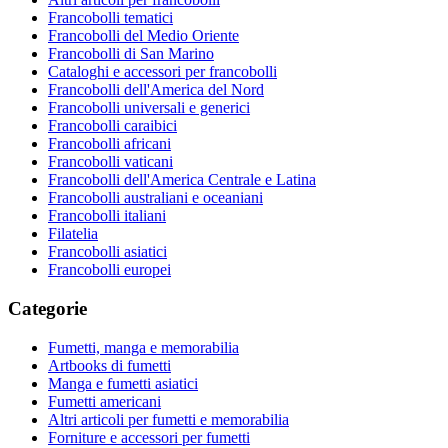
Francobolli tematici
Francobolli del Medio Oriente
Francobolli di San Marino
Cataloghi e accessori per francobolli
Francobolli dell'America del Nord
Francobolli universali e generici
Francobolli caraibici
Francobolli africani
Francobolli vaticani
Francobolli dell'America Centrale e Latina
Francobolli australiani e oceaniani
Francobolli italiani
Filatelia
Francobolli asiatici
Francobolli europei
Categorie
Fumetti, manga e memorabilia
Artbooks di fumetti
Manga e fumetti asiatici
Fumetti americani
Altri articoli per fumetti e memorabilia
Forniture e accessori per fumetti