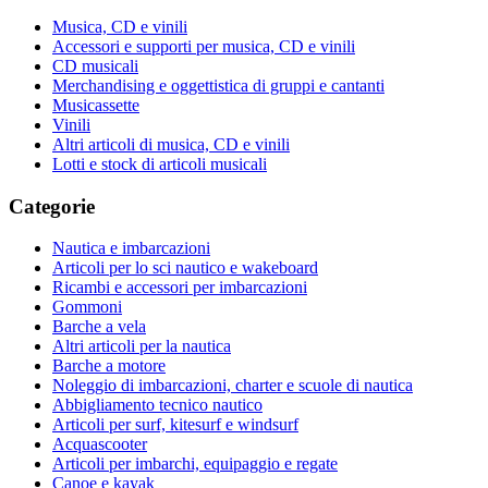
Musica, CD e vinili
Accessori e supporti per musica, CD e vinili
CD musicali
Merchandising e oggettistica di gruppi e cantanti
Musicassette
Vinili
Altri articoli di musica, CD e vinili
Lotti e stock di articoli musicali
Categorie
Nautica e imbarcazioni
Articoli per lo sci nautico e wakeboard
Ricambi e accessori per imbarcazioni
Gommoni
Barche a vela
Altri articoli per la nautica
Barche a motore
Noleggio di imbarcazioni, charter e scuole di nautica
Abbigliamento tecnico nautico
Articoli per surf, kitesurf e windsurf
Acquascooter
Articoli per imbarchi, equipaggio e regate
Canoe e kayak