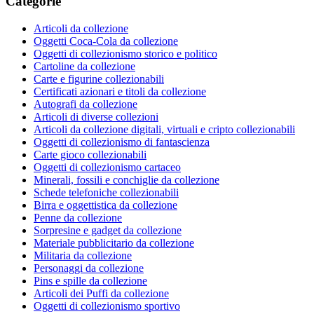
Categorie
Articoli da collezione
Oggetti Coca-Cola da collezione
Oggetti di collezionismo storico e politico
Cartoline da collezione
Carte e figurine collezionabili
Certificati azionari e titoli da collezione
Autografi da collezione
Articoli di diverse collezioni
Articoli da collezione digitali, virtuali e cripto collezionabili
Oggetti di collezionismo di fantascienza
Carte gioco collezionabili
Oggetti di collezionismo cartaceo
Minerali, fossili e conchiglie da collezione
Schede telefoniche collezionabili
Birra e oggettistica da collezione
Penne da collezione
Sorpresine e gadget da collezione
Materiale pubblicitario da collezione
Militaria da collezione
Personaggi da collezione
Pins e spille da collezione
Articoli dei Puffi da collezione
Oggetti di collezionismo sportivo