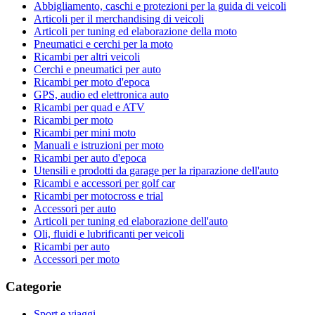
Abbigliamento, caschi e protezioni per la guida di veicoli
Articoli per il merchandising di veicoli
Articoli per tuning ed elaborazione della moto
Pneumatici e cerchi per la moto
Ricambi per altri veicoli
Cerchi e pneumatici per auto
Ricambi per moto d'epoca
GPS, audio ed elettronica auto
Ricambi per quad e ATV
Ricambi per moto
Ricambi per mini moto
Manuali e istruzioni per moto
Ricambi per auto d'epoca
Utensili e prodotti da garage per la riparazione dell'auto
Ricambi e accessori per golf car
Ricambi per motocross e trial
Accessori per auto
Articoli per tuning ed elaborazione dell'auto
Oli, fluidi e lubrificanti per veicoli
Ricambi per auto
Accessori per moto
Categorie
Sport e viaggi