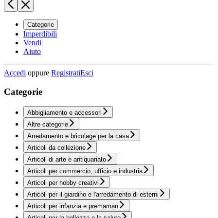
Categorie
Imperdibili
Vendi
Aiuto
Accedi
oppure
Registrati
Esci
Categorie
Abbigliamento e accessori
Altre categorie
Arredamento e bricolage per la casa
Articoli da collezione
Articoli di arte e antiquariato
Articoli per commercio, ufficio e industria
Articoli per hobby creativi
Articoli per il giardino e l'arredamento di esterni
Articoli per infanzia e premaman
Articoli per la bellezza e la salute