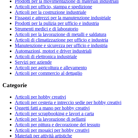
Prodotti per la movimentazione di materiali industriali
Articoli per ufficio, stampa e spedizione
Articoli per la costruzione industriale
Fissaggi e attrezzi per la manutenzione industriale
Prodotti per la pulizia per ufficio e industria
Strumenti medici e di laboratorio
Articoli per la lavorazione di metalli e saldatura
Articoli di climatizzazione per ufficio e industria
Manutenzione e sicurezza per ufficio e industria
Automazioni, motori e driver industriali
Articoli di elettronica industriale
Servizi per aziende
Articoli per agricoltura e allevamento
Articoli per commercio al dettaglio
Categorie
Articoli per hobby creativi
Articoli per cesteria e intreccio sedie per hobby creativi
Oggetti fatti a mano per hobby creativi
Articoli per scrapbooking e lavori a carta
Articoli per la lavorazione di pellami
Articoli per pittura e decorazione del tessuto
Articoli per mosaici per hobby creativi
Materiali per attività artistiche