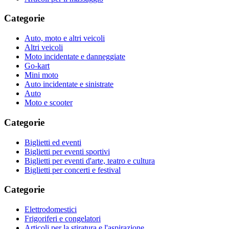
Categorie
Auto, moto e altri veicoli
Altri veicoli
Moto incidentate e danneggiate
Go-kart
Mini moto
Auto incidentate e sinistrate
Auto
Moto e scooter
Categorie
Biglietti ed eventi
Biglietti per eventi sportivi
Biglietti per eventi d'arte, teatro e cultura
Biglietti per concerti e festival
Categorie
Elettrodomestici
Frigoriferi e congelatori
Articoli per la stiratura e l'aspirazione