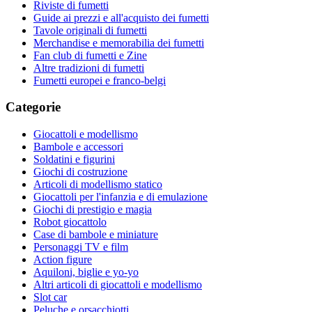
Riviste di fumetti
Guide ai prezzi e all'acquisto dei fumetti
Tavole originali di fumetti
Merchandise e memorabilia dei fumetti
Fan club di fumetti e Zine
Altre tradizioni di fumetti
Fumetti europei e franco-belgi
Categorie
Giocattoli e modellismo
Bambole e accessori
Soldatini e figurini
Giochi di costruzione
Articoli di modellismo statico
Giocattoli per l'infanzia e di emulazione
Giochi di prestigio e magia
Robot giocattolo
Case di bambole e miniature
Personaggi TV e film
Action figure
Aquiloni, biglie e yo-yo
Altri articoli di giocattoli e modellismo
Slot car
Peluche e orsacchiotti