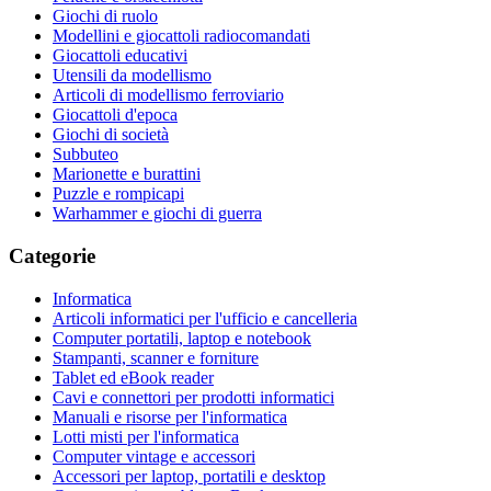
Giochi di ruolo
Modellini e giocattoli radiocomandati
Giocattoli educativi
Utensili da modellismo
Articoli di modellismo ferroviario
Giocattoli d'epoca
Giochi di società
Subbuteo
Marionette e burattini
Puzzle e rompicapi
Warhammer e giochi di guerra
Categorie
Informatica
Articoli informatici per l'ufficio e cancelleria
Computer portatili, laptop e notebook
Stampanti, scanner e forniture
Tablet ed eBook reader
Cavi e connettori per prodotti informatici
Manuali e risorse per l'informatica
Lotti misti per l'informatica
Computer vintage e accessori
Accessori per laptop, portatili e desktop