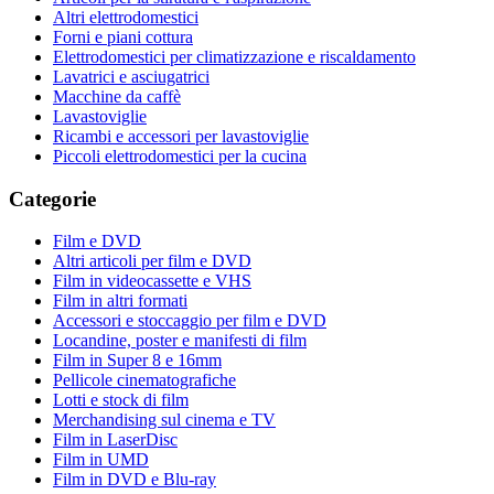
Altri elettrodomestici
Forni e piani cottura
Elettrodomestici per climatizzazione e riscaldamento
Lavatrici e asciugatrici
Macchine da caffè
Lavastoviglie
Ricambi e accessori per lavastoviglie
Piccoli elettrodomestici per la cucina
Categorie
Film e DVD
Altri articoli per film e DVD
Film in videocassette e VHS
Film in altri formati
Accessori e stoccaggio per film e DVD
Locandine, poster e manifesti di film
Film in Super 8 e 16mm
Pellicole cinematografiche
Lotti e stock di film
Merchandising sul cinema e TV
Film in LaserDisc
Film in UMD
Film in DVD e Blu-ray