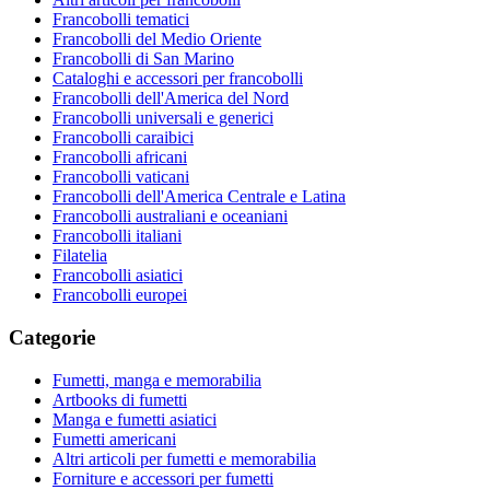
Francobolli tematici
Francobolli del Medio Oriente
Francobolli di San Marino
Cataloghi e accessori per francobolli
Francobolli dell'America del Nord
Francobolli universali e generici
Francobolli caraibici
Francobolli africani
Francobolli vaticani
Francobolli dell'America Centrale e Latina
Francobolli australiani e oceaniani
Francobolli italiani
Filatelia
Francobolli asiatici
Francobolli europei
Categorie
Fumetti, manga e memorabilia
Artbooks di fumetti
Manga e fumetti asiatici
Fumetti americani
Altri articoli per fumetti e memorabilia
Forniture e accessori per fumetti