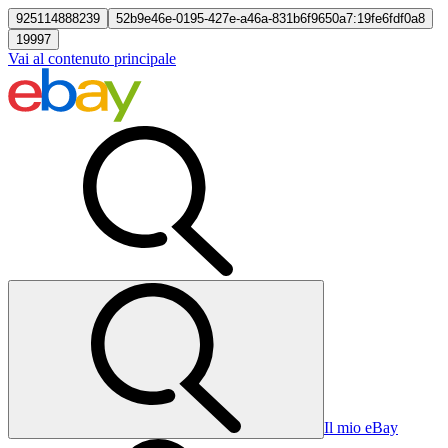
925114888239
52b9e46e-0195-427e-a46a-831b6f9650a7:19fe6fdf0a8
19997
Vai al contenuto principale
Il mio eBay