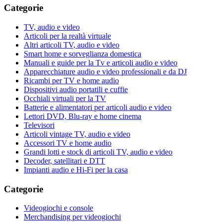
Categorie
TV, audio e video
Articoli per la realtà virtuale
Altri articoli TV, audio e video
Smart home e sorveglianza domestica
Manuali e guide per la Tv e articoli audio e video
Apparecchiature audio e video professionali e da DJ
Ricambi per TV e home audio
Dispositivi audio portatili e cuffie
Occhiali virtuali per la TV
Batterie e alimentatori per articoli audio e video
Lettori DVD, Blu-ray e home cinema
Televisori
Articoli vintage TV, audio e video
Accessori TV e home audio
Grandi lotti e stock di articoli TV, audio e video
Decoder, satellitari e DTT
Impianti audio e Hi-Fi per la casa
Categorie
Videogiochi e console
Merchandising per videogiochi