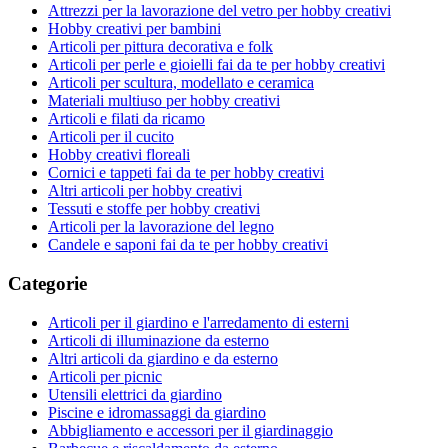
Attrezzi per la lavorazione del vetro per hobby creativi
Hobby creativi per bambini
Articoli per pittura decorativa e folk
Articoli per perle e gioielli fai da te per hobby creativi
Articoli per scultura, modellato e ceramica
Materiali multiuso per hobby creativi
Articoli e filati da ricamo
Articoli per il cucito
Hobby creativi floreali
Cornici e tappeti fai da te per hobby creativi
Altri articoli per hobby creativi
Tessuti e stoffe per hobby creativi
Articoli per la lavorazione del legno
Candele e saponi fai da te per hobby creativi
Categorie
Articoli per il giardino e l'arredamento di esterni
Articoli di illuminazione da esterno
Altri articoli da giardino e da esterno
Articoli per picnic
Utensili elettrici da giardino
Piscine e idromassaggi da giardino
Abbigliamento e accessori per il giardinaggio