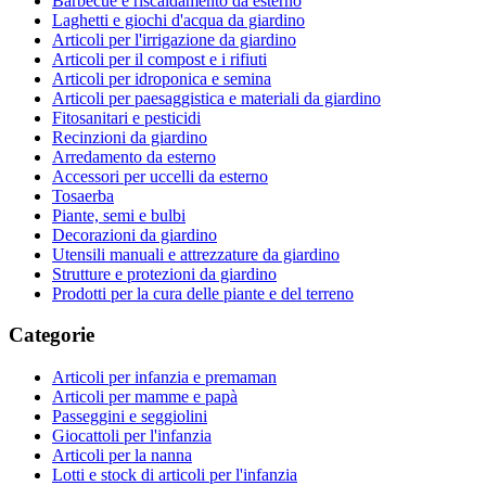
Barbecue e riscaldamento da esterno
Laghetti e giochi d'acqua da giardino
Articoli per l'irrigazione da giardino
Articoli per il compost e i rifiuti
Articoli per idroponica e semina
Articoli per paesaggistica e materiali da giardino
Fitosanitari e pesticidi
Recinzioni da giardino
Arredamento da esterno
Accessori per uccelli da esterno
Tosaerba
Piante, semi e bulbi
Decorazioni da giardino
Utensili manuali e attrezzature da giardino
Strutture e protezioni da giardino
Prodotti per la cura delle piante e del terreno
Categorie
Articoli per infanzia e premaman
Articoli per mamme e papà
Passeggini e seggiolini
Giocattoli per l'infanzia
Articoli per la nanna
Lotti e stock di articoli per l'infanzia