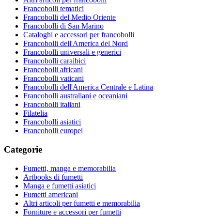
Francobolli tematici
Francobolli del Medio Oriente
Francobolli di San Marino
Cataloghi e accessori per francobolli
Francobolli dell'America del Nord
Francobolli universali e generici
Francobolli caraibici
Francobolli africani
Francobolli vaticani
Francobolli dell'America Centrale e Latina
Francobolli australiani e oceaniani
Francobolli italiani
Filatelia
Francobolli asiatici
Francobolli europei
Categorie
Fumetti, manga e memorabilia
Artbooks di fumetti
Manga e fumetti asiatici
Fumetti americani
Altri articoli per fumetti e memorabilia
Forniture e accessori per fumetti