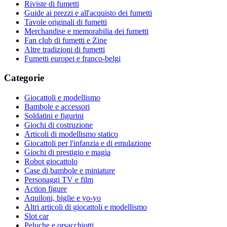
Riviste di fumetti
Guide ai prezzi e all'acquisto dei fumetti
Tavole originali di fumetti
Merchandise e memorabilia dei fumetti
Fan club di fumetti e Zine
Altre tradizioni di fumetti
Fumetti europei e franco-belgi
Categorie
Giocattoli e modellismo
Bambole e accessori
Soldatini e figurini
Giochi di costruzione
Articoli di modellismo statico
Giocattoli per l'infanzia e di emulazione
Giochi di prestigio e magia
Robot giocattolo
Case di bambole e miniature
Personaggi TV e film
Action figure
Aquiloni, biglie e yo-yo
Altri articoli di giocattoli e modellismo
Slot car
Peluche e orsacchiotti