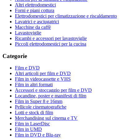
Altri elettrodomestici
Forni e piani cottura
Elettrodomestici per climatizzazione e riscaldamento
Lavatrici e asciugatrici
Macchine da caffè
Lavastoviglie
Ricambi e accessori per lavastoviglie
Piccoli elettrodomestici per la cucina
Categorie
Film e DVD
Altri articoli per film e DVD
Film in videocassette e VHS
Film in altri formati
Accessori e stoccaggio per film e DVD
Locandine, poster e manifesti di film
Film in Super 8 e 16mm
Pellicole cinematografiche
Lotti e stock di film
Merchandising sul cinema e TV
Film in LaserDisc
Film in UMD
Film in DVD e Blu-ray