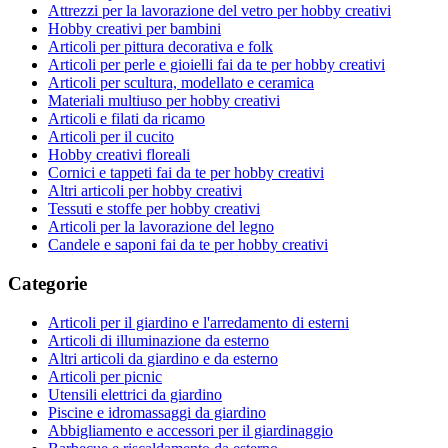
Attrezzi per la lavorazione del vetro per hobby creativi
Hobby creativi per bambini
Articoli per pittura decorativa e folk
Articoli per perle e gioielli fai da te per hobby creativi
Articoli per scultura, modellato e ceramica
Materiali multiuso per hobby creativi
Articoli e filati da ricamo
Articoli per il cucito
Hobby creativi floreali
Cornici e tappeti fai da te per hobby creativi
Altri articoli per hobby creativi
Tessuti e stoffe per hobby creativi
Articoli per la lavorazione del legno
Candele e saponi fai da te per hobby creativi
Categorie
Articoli per il giardino e l'arredamento di esterni
Articoli di illuminazione da esterno
Altri articoli da giardino e da esterno
Articoli per picnic
Utensili elettrici da giardino
Piscine e idromassaggi da giardino
Abbigliamento e accessori per il giardinaggio