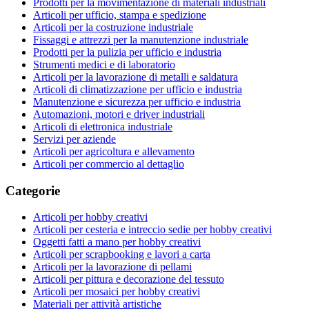
Prodotti per la movimentazione di materiali industriali
Articoli per ufficio, stampa e spedizione
Articoli per la costruzione industriale
Fissaggi e attrezzi per la manutenzione industriale
Prodotti per la pulizia per ufficio e industria
Strumenti medici e di laboratorio
Articoli per la lavorazione di metalli e saldatura
Articoli di climatizzazione per ufficio e industria
Manutenzione e sicurezza per ufficio e industria
Automazioni, motori e driver industriali
Articoli di elettronica industriale
Servizi per aziende
Articoli per agricoltura e allevamento
Articoli per commercio al dettaglio
Categorie
Articoli per hobby creativi
Articoli per cesteria e intreccio sedie per hobby creativi
Oggetti fatti a mano per hobby creativi
Articoli per scrapbooking e lavori a carta
Articoli per la lavorazione di pellami
Articoli per pittura e decorazione del tessuto
Articoli per mosaici per hobby creativi
Materiali per attività artistiche