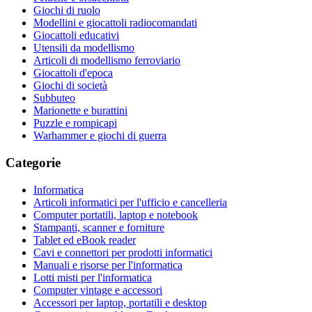
Giochi di ruolo
Modellini e giocattoli radiocomandati
Giocattoli educativi
Utensili da modellismo
Articoli di modellismo ferroviario
Giocattoli d'epoca
Giochi di società
Subbuteo
Marionette e burattini
Puzzle e rompicapi
Warhammer e giochi di guerra
Categorie
Informatica
Articoli informatici per l'ufficio e cancelleria
Computer portatili, laptop e notebook
Stampanti, scanner e forniture
Tablet ed eBook reader
Cavi e connettori per prodotti informatici
Manuali e risorse per l'informatica
Lotti misti per l'informatica
Computer vintage e accessori
Accessori per laptop, portatili e desktop