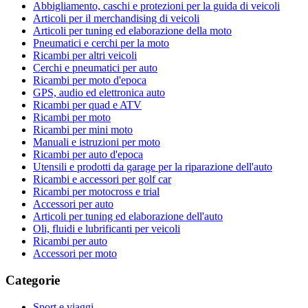
Abbigliamento, caschi e protezioni per la guida di veicoli
Articoli per il merchandising di veicoli
Articoli per tuning ed elaborazione della moto
Pneumatici e cerchi per la moto
Ricambi per altri veicoli
Cerchi e pneumatici per auto
Ricambi per moto d'epoca
GPS, audio ed elettronica auto
Ricambi per quad e ATV
Ricambi per moto
Ricambi per mini moto
Manuali e istruzioni per moto
Ricambi per auto d'epoca
Utensili e prodotti da garage per la riparazione dell'auto
Ricambi e accessori per golf car
Ricambi per motocross e trial
Accessori per auto
Articoli per tuning ed elaborazione dell'auto
Oli, fluidi e lubrificanti per veicoli
Ricambi per auto
Accessori per moto
Categorie
Sport e viaggi