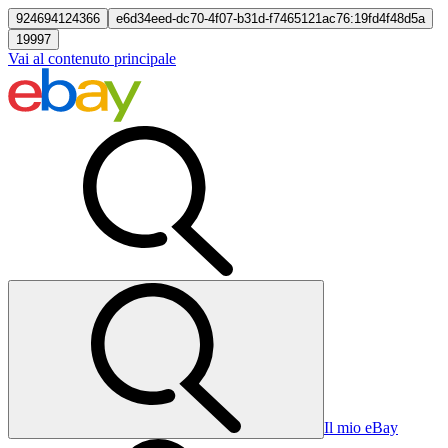
924694124366
e6d34eed-dc70-4f07-b31d-f7465121ac76:19fd4f48d5a
19997
Vai al contenuto principale
Il mio eBay