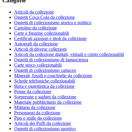
Categorie
Articoli da collezione
Oggetti Coca-Cola da collezione
Oggetti di collezionismo storico e politico
Cartoline da collezione
Carte e figurine collezionabili
Certificati azionari e titoli da collezione
Autografi da collezione
Articoli di diverse collezioni
Articoli da collezione digitali, virtuali e cripto collezionabili
Oggetti di collezionismo di fantascienza
Carte gioco collezionabili
Oggetti di collezionismo cartaceo
Minerali, fossili e conchiglie da collezione
Schede telefoniche collezionabili
Birra e oggettistica da collezione
Penne da collezione
Sorpresine e gadget da collezione
Materiale pubblicitario da collezione
Militaria da collezione
Personaggi da collezione
Pins e spille da collezione
Articoli dei Puffi da collezione
Oggetti di collezionismo sportivo