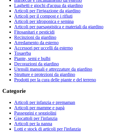
Barbecue e riscaldamento da esterno
Laghetti e giochi d'acqua da giardino
Articoli per l'irrigazione da giardino
Articoli per il compost e i rifiuti
Articoli per idroponica e semina
Articoli per paesaggistica e materiali da giardino
Fitosanitari e pesticidi
Recinzioni da giardino
Arredamento da esterno
Accessori per uccelli da esterno
Tosaerba
Piante, semi e bulbi
Decorazioni da giardino
Utensili manuali e attrezzature da giardino
Strutture e protezioni da giardino
Prodotti per la cura delle piante e del terreno
Categorie
Articoli per infanzia e premaman
Articoli per mamme e papà
Passeggini e seggiolini
Giocattoli per l'infanzia
Articoli per la nanna
Lotti e stock di articoli per l'infanzia