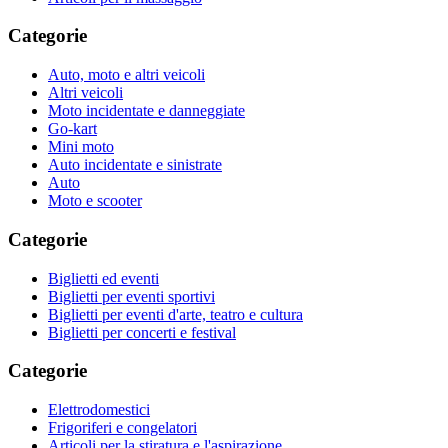
Categorie
Auto, moto e altri veicoli
Altri veicoli
Moto incidentate e danneggiate
Go-kart
Mini moto
Auto incidentate e sinistrate
Auto
Moto e scooter
Categorie
Biglietti ed eventi
Biglietti per eventi sportivi
Biglietti per eventi d'arte, teatro e cultura
Biglietti per concerti e festival
Categorie
Elettrodomestici
Frigoriferi e congelatori
Articoli per la stiratura e l'aspirazione