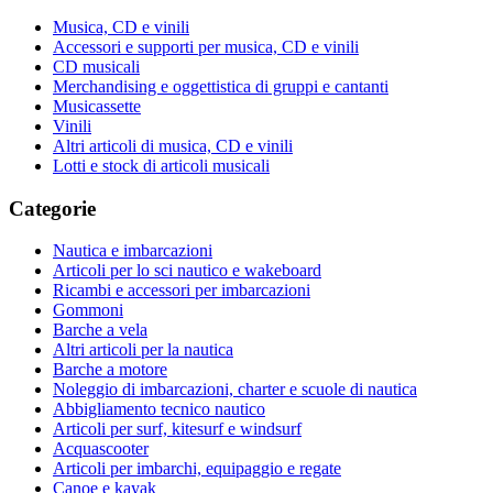
Musica, CD e vinili
Accessori e supporti per musica, CD e vinili
CD musicali
Merchandising e oggettistica di gruppi e cantanti
Musicassette
Vinili
Altri articoli di musica, CD e vinili
Lotti e stock di articoli musicali
Categorie
Nautica e imbarcazioni
Articoli per lo sci nautico e wakeboard
Ricambi e accessori per imbarcazioni
Gommoni
Barche a vela
Altri articoli per la nautica
Barche a motore
Noleggio di imbarcazioni, charter e scuole di nautica
Abbigliamento tecnico nautico
Articoli per surf, kitesurf e windsurf
Acquascooter
Articoli per imbarchi, equipaggio e regate
Canoe e kayak