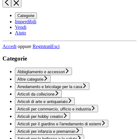
Categorie
Imperdibili
Vendi
Aiuto
Accedi
oppure
Registrati
Esci
Categorie
Abbigliamento e accessori
Altre categorie
Arredamento e bricolage per la casa
Articoli da collezione
Articoli di arte e antiquariato
Articoli per commercio, ufficio e industria
Articoli per hobby creativi
Articoli per il giardino e l'arredamento di esterni
Articoli per infanzia e premaman
Articoli per la bellezza e la salute