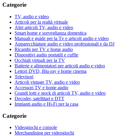
Categorie
TV, audio e video
Articoli per la realtà virtuale
Altri articoli TV, audio e video
Smart home e sorveglianza domestica
Manuali e guide per la Tv e articoli audio e video
Apparecchiature audio e video professionali e da DJ
Ricambi per TV e home audio
Dispositivi audio portatili e cuffie
Occhiali virtuali per la TV
Batterie e alimentatori per articoli audio e video
Lettori DVD, Blu-ray e home cinema
Televisori
Articoli vintage TV, audio e video
Accessori TV e home audio
Grandi lotti e stock di articoli TV, audio e video
Decoder, satellitari e DTT
Impianti audio e Hi-Fi per la casa
Categorie
Videogiochi e console
Merchandising per videogiochi