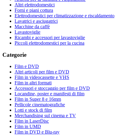
Altri elettrodomestici
Forni e piani cottura
Elettrodomestici per climatizzazione e riscaldamento
Lavatrici e asciugatrici
Macchine da caffè
Lavastoviglie
Ricambi e accessori per lavastoviglie
Piccoli elettrodomestici per la cucina
Categorie
Film e DVD
Altri articoli per film e DVD
Film in videocassette e VHS
Film in altri formati
Accessori e stoccaggio per film e DVD
Locandine, poster e manifesti di film
Film in Super 8 e 16mm
Pellicole cinematografiche
Lotti e stock di film
Merchandising sul cinema e TV
Film in LaserDisc
Film in UMD
Film in DVD e Blu-ray