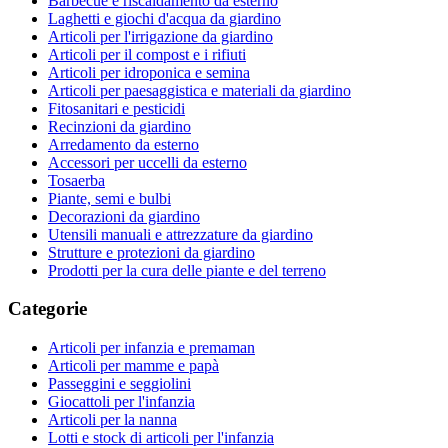
Barbecue e riscaldamento da esterno
Laghetti e giochi d'acqua da giardino
Articoli per l'irrigazione da giardino
Articoli per il compost e i rifiuti
Articoli per idroponica e semina
Articoli per paesaggistica e materiali da giardino
Fitosanitari e pesticidi
Recinzioni da giardino
Arredamento da esterno
Accessori per uccelli da esterno
Tosaerba
Piante, semi e bulbi
Decorazioni da giardino
Utensili manuali e attrezzature da giardino
Strutture e protezioni da giardino
Prodotti per la cura delle piante e del terreno
Categorie
Articoli per infanzia e premaman
Articoli per mamme e papà
Passeggini e seggiolini
Giocattoli per l'infanzia
Articoli per la nanna
Lotti e stock di articoli per l'infanzia