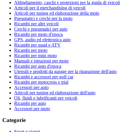
Abbigliamento, caschi e protezioni per la guida di veicoli
Articoli per il merchandising di veicoli
Articoli per tuning ed elaborazione della moto
Pneumatici e cerchi per la moto
Ricambi per altri veicoli
Cerchi e pneumatici per auto
Ricambi per moto d'epoca
GPS, audio ed elettronica auto
Ricambi per quad e ATV
Ricambi per moto
Ricambi per mini moto
Manuali e istruzioni per moto
Ricambi per auto d'epoca
Utensili e prodotti da garage per la riparazione dell'auto
Ricambi e accessori per golf car
Ricambi per motocross e trial
Accessori per auto
Articoli per tuning ed elaborazione dell'auto
Oli, fluidi e lubrificanti per veicoli
Ricambi per auto
Accessori per moto
Categorie
Sport e viaggi