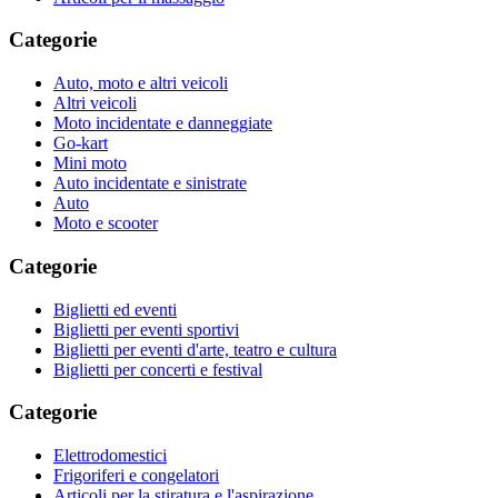
Categorie
Auto, moto e altri veicoli
Altri veicoli
Moto incidentate e danneggiate
Go-kart
Mini moto
Auto incidentate e sinistrate
Auto
Moto e scooter
Categorie
Biglietti ed eventi
Biglietti per eventi sportivi
Biglietti per eventi d'arte, teatro e cultura
Biglietti per concerti e festival
Categorie
Elettrodomestici
Frigoriferi e congelatori
Articoli per la stiratura e l'aspirazione