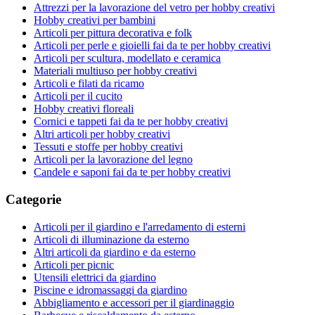
Attrezzi per la lavorazione del vetro per hobby creativi
Hobby creativi per bambini
Articoli per pittura decorativa e folk
Articoli per perle e gioielli fai da te per hobby creativi
Articoli per scultura, modellato e ceramica
Materiali multiuso per hobby creativi
Articoli e filati da ricamo
Articoli per il cucito
Hobby creativi floreali
Cornici e tappeti fai da te per hobby creativi
Altri articoli per hobby creativi
Tessuti e stoffe per hobby creativi
Articoli per la lavorazione del legno
Candele e saponi fai da te per hobby creativi
Categorie
Articoli per il giardino e l'arredamento di esterni
Articoli di illuminazione da esterno
Altri articoli da giardino e da esterno
Articoli per picnic
Utensili elettrici da giardino
Piscine e idromassaggi da giardino
Abbigliamento e accessori per il giardinaggio