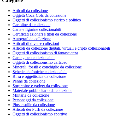
Categorie
Articoli da collezione
Oggetti Coca-Cola da collezione
Oggetti di collezionismo storico e politico
Cartoline da collezione
Carte e figurine collezionabili
Certificati azionari e titoli da collezione
Autografi da collezione
Articoli di diverse collezioni
Articoli da collezione digitali, virtuali e cripto collezionabili
Oggetti di collezionismo di fantascienza
Carte gioco collezionabili
Oggetti di collezionismo cartaceo
Minerali, fossili e conchiglie da collezione
Schede telefoniche collezionabili
Birra e oggettistica da collezione
Penne da collezione
Sorpresine e gadget da collezione
Materiale pubblicitario da collezione
Militaria da collezione
Personaggi da collezione
Pins e spille da collezione
Articoli dei Puffi da collezione
Oggetti di collezionismo sportivo