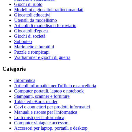
Giochi di ruolo
Modellini e giocattoli radiocomandati
Giocattoli educativi
Utensili da modellismo
Articoli di modellismo ferroviario
Giocattoli d'epoca
Giochi di società
Subbuteo
Marionette e burattini
Puzzle e rompicapi
Warhammer e giochi di guerra
Categorie
Informatica
Articoli informatici per l'ufficio e cancelleria
Computer portatili, laptop e notebook
Stampanti, scanner e forniture
Tablet ed eBook reader
Cavi e connettori per prodotti informatici
Manuali e risorse per l'informatica
Lotti misti per l'informatica
Computer vintage e accessori
Accessori per laptop, portatili e desktop