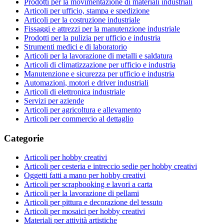
Prodotti per la movimentazione di materiali industriali
Articoli per ufficio, stampa e spedizione
Articoli per la costruzione industriale
Fissaggi e attrezzi per la manutenzione industriale
Prodotti per la pulizia per ufficio e industria
Strumenti medici e di laboratorio
Articoli per la lavorazione di metalli e saldatura
Articoli di climatizzazione per ufficio e industria
Manutenzione e sicurezza per ufficio e industria
Automazioni, motori e driver industriali
Articoli di elettronica industriale
Servizi per aziende
Articoli per agricoltura e allevamento
Articoli per commercio al dettaglio
Categorie
Articoli per hobby creativi
Articoli per cesteria e intreccio sedie per hobby creativi
Oggetti fatti a mano per hobby creativi
Articoli per scrapbooking e lavori a carta
Articoli per la lavorazione di pellami
Articoli per pittura e decorazione del tessuto
Articoli per mosaici per hobby creativi
Materiali per attività artistiche