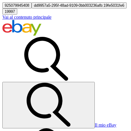
925079945408
dd9957a5-295f-48ad-9109-0bb003236afb:19fe5031fe6
19997
Vai al contenuto principale
Il mio eBay