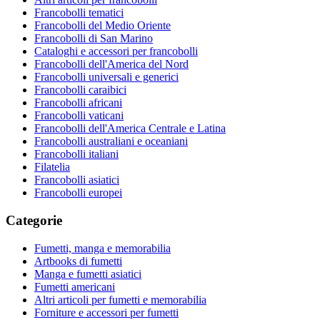
Francobolli tematici
Francobolli del Medio Oriente
Francobolli di San Marino
Cataloghi e accessori per francobolli
Francobolli dell'America del Nord
Francobolli universali e generici
Francobolli caraibici
Francobolli africani
Francobolli vaticani
Francobolli dell'America Centrale e Latina
Francobolli australiani e oceaniani
Francobolli italiani
Filatelia
Francobolli asiatici
Francobolli europei
Categorie
Fumetti, manga e memorabilia
Artbooks di fumetti
Manga e fumetti asiatici
Fumetti americani
Altri articoli per fumetti e memorabilia
Forniture e accessori per fumetti