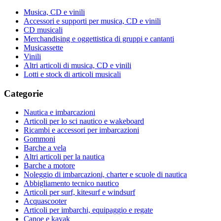
Musica, CD e vinili
Accessori e supporti per musica, CD e vinili
CD musicali
Merchandising e oggettistica di gruppi e cantanti
Musicassette
Vinili
Altri articoli di musica, CD e vinili
Lotti e stock di articoli musicali
Categorie
Nautica e imbarcazioni
Articoli per lo sci nautico e wakeboard
Ricambi e accessori per imbarcazioni
Gommoni
Barche a vela
Altri articoli per la nautica
Barche a motore
Noleggio di imbarcazioni, charter e scuole di nautica
Abbigliamento tecnico nautico
Articoli per surf, kitesurf e windsurf
Acquascooter
Articoli per imbarchi, equipaggio e regate
Canoe e kayak