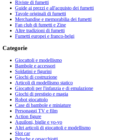
Riviste di fumetti
Guide ai prezzi e all'acquisto dei fumetti
Tavole originali di fumetti
Merchandise e memorabilia dei fumetti
Fan club di fumetti e Zine
Altre tradizioni di fumetti
Fumetti europei e franco-belgi
Categorie
Giocattoli e modellismo
Bambole e accessori
Soldatini e figurini
Giochi di costruzione
Articoli di modellismo statico
Giocattoli per l'infanzia e di emulazione
Giochi di prestigio e magia
Robot giocattolo
Case di bambole e miniature
Personaggi TV e film
Action figure
Aquiloni, biglie e yo-yo
Altri articoli di giocattoli e modellismo
Slot car
Peluche e orsacchiotti