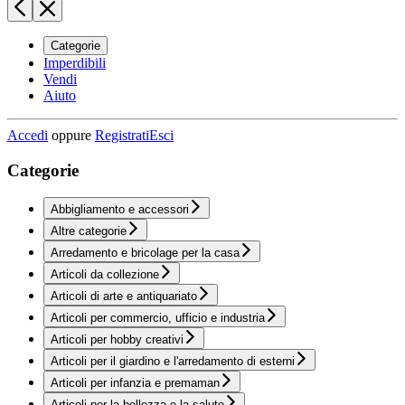
Categorie
Imperdibili
Vendi
Aiuto
Accedi
oppure
Registrati
Esci
Categorie
Abbigliamento e accessori
Altre categorie
Arredamento e bricolage per la casa
Articoli da collezione
Articoli di arte e antiquariato
Articoli per commercio, ufficio e industria
Articoli per hobby creativi
Articoli per il giardino e l'arredamento di esterni
Articoli per infanzia e premaman
Articoli per la bellezza e la salute