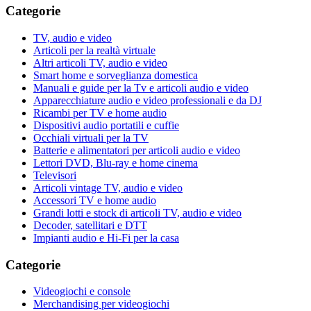
Categorie
TV, audio e video
Articoli per la realtà virtuale
Altri articoli TV, audio e video
Smart home e sorveglianza domestica
Manuali e guide per la Tv e articoli audio e video
Apparecchiature audio e video professionali e da DJ
Ricambi per TV e home audio
Dispositivi audio portatili e cuffie
Occhiali virtuali per la TV
Batterie e alimentatori per articoli audio e video
Lettori DVD, Blu-ray e home cinema
Televisori
Articoli vintage TV, audio e video
Accessori TV e home audio
Grandi lotti e stock di articoli TV, audio e video
Decoder, satellitari e DTT
Impianti audio e Hi-Fi per la casa
Categorie
Videogiochi e console
Merchandising per videogiochi