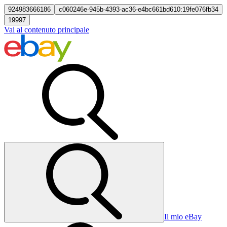
924983666186
c060246e-945b-4393-ac36-e4bc661bd610:19fe076fb34
19997
Vai al contenuto principale
Il mio eBay