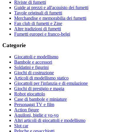
Riviste di fumetti
Guide ai prezzi e all'acquisto dei fumetti
Tavole originali di fumetti
Merchandise e memorabilia dei fumetti
Fan club di fumetti e Zine
Altre tradizioni di fumetti
Fumetti europei e franco-belgi
Categorie
Giocattoli e modellismo
Bambole e accessori
Soldatini e figurini
Giochi di costruzione
Articoli di modellismo statico
Giocattoli per l'infanzia e di emulazione
Giochi di prestigio e magia
Robot giocattolo
Case di bambole e miniature
Personaggi TV e film
Action figure
Aquiloni, biglie e yo-yo
Altri articoli di giocattoli e modellismo
Slot car
Peluche e orsacchiotti