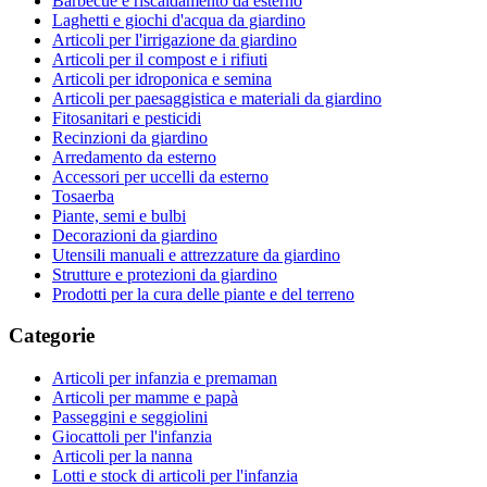
Barbecue e riscaldamento da esterno
Laghetti e giochi d'acqua da giardino
Articoli per l'irrigazione da giardino
Articoli per il compost e i rifiuti
Articoli per idroponica e semina
Articoli per paesaggistica e materiali da giardino
Fitosanitari e pesticidi
Recinzioni da giardino
Arredamento da esterno
Accessori per uccelli da esterno
Tosaerba
Piante, semi e bulbi
Decorazioni da giardino
Utensili manuali e attrezzature da giardino
Strutture e protezioni da giardino
Prodotti per la cura delle piante e del terreno
Categorie
Articoli per infanzia e premaman
Articoli per mamme e papà
Passeggini e seggiolini
Giocattoli per l'infanzia
Articoli per la nanna
Lotti e stock di articoli per l'infanzia