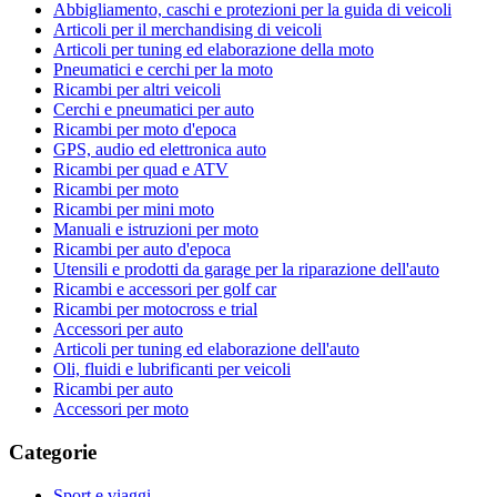
Abbigliamento, caschi e protezioni per la guida di veicoli
Articoli per il merchandising di veicoli
Articoli per tuning ed elaborazione della moto
Pneumatici e cerchi per la moto
Ricambi per altri veicoli
Cerchi e pneumatici per auto
Ricambi per moto d'epoca
GPS, audio ed elettronica auto
Ricambi per quad e ATV
Ricambi per moto
Ricambi per mini moto
Manuali e istruzioni per moto
Ricambi per auto d'epoca
Utensili e prodotti da garage per la riparazione dell'auto
Ricambi e accessori per golf car
Ricambi per motocross e trial
Accessori per auto
Articoli per tuning ed elaborazione dell'auto
Oli, fluidi e lubrificanti per veicoli
Ricambi per auto
Accessori per moto
Categorie
Sport e viaggi