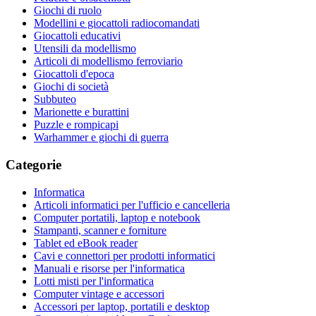
Giochi di ruolo
Modellini e giocattoli radiocomandati
Giocattoli educativi
Utensili da modellismo
Articoli di modellismo ferroviario
Giocattoli d'epoca
Giochi di società
Subbuteo
Marionette e burattini
Puzzle e rompicapi
Warhammer e giochi di guerra
Categorie
Informatica
Articoli informatici per l'ufficio e cancelleria
Computer portatili, laptop e notebook
Stampanti, scanner e forniture
Tablet ed eBook reader
Cavi e connettori per prodotti informatici
Manuali e risorse per l'informatica
Lotti misti per l'informatica
Computer vintage e accessori
Accessori per laptop, portatili e desktop