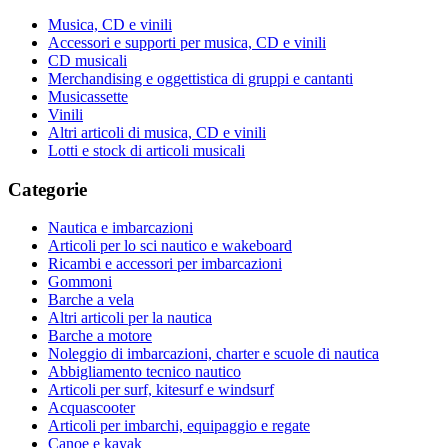
Musica, CD e vinili
Accessori e supporti per musica, CD e vinili
CD musicali
Merchandising e oggettistica di gruppi e cantanti
Musicassette
Vinili
Altri articoli di musica, CD e vinili
Lotti e stock di articoli musicali
Categorie
Nautica e imbarcazioni
Articoli per lo sci nautico e wakeboard
Ricambi e accessori per imbarcazioni
Gommoni
Barche a vela
Altri articoli per la nautica
Barche a motore
Noleggio di imbarcazioni, charter e scuole di nautica
Abbigliamento tecnico nautico
Articoli per surf, kitesurf e windsurf
Acquascooter
Articoli per imbarchi, equipaggio e regate
Canoe e kayak