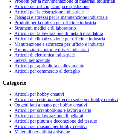
Prodotti per la movimentazione di materiali industriali
Articoli per ufficio, stampa e spedizione
Articoli per la costruzione industriale
Fissaggi e attrezzi per la manutenzione industriale
Prodotti per la pulizia per ufficio e industria
Strumenti medici e di laboratorio
Articoli per la lavorazione di metalli e saldatura
Articoli di climatizzazione per ufficio e industria
Manutenzione e sicurezza per ufficio e industria
Automazioni, motori e driver industriali
Articoli di elettronica industriale
Servizi per aziende
Articoli per agricoltura e allevamento
Articoli per commercio al dettaglio
Categorie
Articoli per hobby creativi
Articoli per cesteria e intreccio sedie per hobby creativi
Oggetti fatti a mano per hobby creativi
Articoli per scrapbooking e lavori a carta
Articoli per la lavorazione di pellami
Articoli per pittura e decorazione del tessuto
Articoli per mosaici per hobby creativi
Materiali per attività artistiche