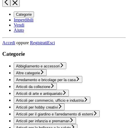
Categorie
Imperdibili
Vendi
Aiuto
Accedi
oppure
Registrati
Esci
Categorie
Abbigliamento e accessori
Altre categorie
Arredamento e bricolage per la casa
Articoli da collezione
Articoli di arte e antiquariato
Articoli per commercio, ufficio e industria
Articoli per hobby creativi
Articoli per il giardino e l'arredamento di esterni
Articoli per infanzia e premaman
Articoli per la bellezza e la salute