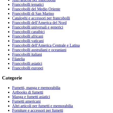
Francobolli tematici
Francobolli del Medio Oriente
Francobolli di San Marino
Cataloghi e accessori per francobolli
Francobolli dell'America del Nord
Francobolli universali e generici
Francobolli caraibici
Francobolli africani
Francobolli vaticani
Francobolli dell'America Centrale e Latina
Francobolli australiani e oceaniani
Francobolli italiani
Filatelia
Francobolli asiatici
Francobolli europei
Categorie
Fumetti, manga e memorabilia
Artbooks di fumetti
Manga e fumetti asiatici
Fumetti americani
Altri articoli per fumetti e memorabilia
Forniture e accessori per fumetti