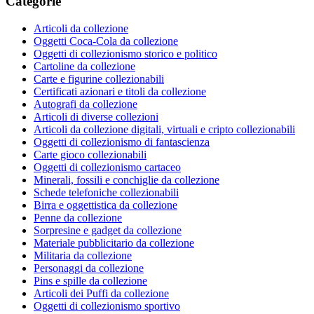
Categorie
Articoli da collezione
Oggetti Coca-Cola da collezione
Oggetti di collezionismo storico e politico
Cartoline da collezione
Carte e figurine collezionabili
Certificati azionari e titoli da collezione
Autografi da collezione
Articoli di diverse collezioni
Articoli da collezione digitali, virtuali e cripto collezionabili
Oggetti di collezionismo di fantascienza
Carte gioco collezionabili
Oggetti di collezionismo cartaceo
Minerali, fossili e conchiglie da collezione
Schede telefoniche collezionabili
Birra e oggettistica da collezione
Penne da collezione
Sorpresine e gadget da collezione
Materiale pubblicitario da collezione
Militaria da collezione
Personaggi da collezione
Pins e spille da collezione
Articoli dei Puffi da collezione
Oggetti di collezionismo sportivo