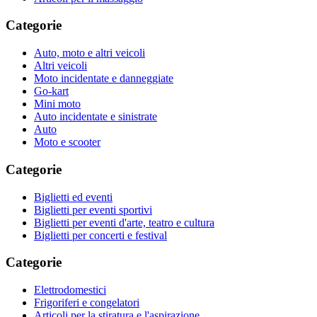
Categorie
Auto, moto e altri veicoli
Altri veicoli
Moto incidentate e danneggiate
Go-kart
Mini moto
Auto incidentate e sinistrate
Auto
Moto e scooter
Categorie
Biglietti ed eventi
Biglietti per eventi sportivi
Biglietti per eventi d'arte, teatro e cultura
Biglietti per concerti e festival
Categorie
Elettrodomestici
Frigoriferi e congelatori
Articoli per la stiratura e l'aspirazione