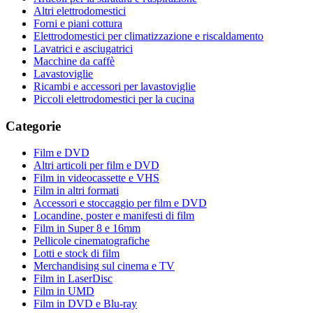
Altri elettrodomestici
Forni e piani cottura
Elettrodomestici per climatizzazione e riscaldamento
Lavatrici e asciugatrici
Macchine da caffè
Lavastoviglie
Ricambi e accessori per lavastoviglie
Piccoli elettrodomestici per la cucina
Categorie
Film e DVD
Altri articoli per film e DVD
Film in videocassette e VHS
Film in altri formati
Accessori e stoccaggio per film e DVD
Locandine, poster e manifesti di film
Film in Super 8 e 16mm
Pellicole cinematografiche
Lotti e stock di film
Merchandising sul cinema e TV
Film in LaserDisc
Film in UMD
Film in DVD e Blu-ray