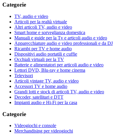
Categorie
TV, audio e video
Articoli per la realtà virtuale
Altri articoli TV, audio e video
Smart home e sorveglianza domestica
Manuali e guide per la Tv e articoli audio e video
Apparecchiature audio e video professionali e da DJ
Ricambi per TV e home audio
Dispositivi audio portatili e cuffie
Occhiali virtuali per la TV
Batterie e alimentatori per articoli audio e video
Lettori DVD, Blu-ray e home cinema
Televisori
Articoli vintage TV, audio e video
Accessori TV e home audio
Grandi lotti e stock di articoli TV, audio e video
Decoder, satellitari e DTT
Impianti audio e Hi-Fi per la casa
Categorie
Videogiochi e console
Merchandising per videogiochi