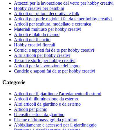
Attrezzi per la lavorazione del vetro per hobby creativi
Hobby creativi per bambini
Articoli per pittura decorativa e folk
Articoli per perle e gioielli fai da te per hobby creativi
Articoli per scultura, modellato e ceramica
Materiali multiuso per hobby creativi
Articoli e filati da ricamo
Articoli per il cucito
Hobby creativi floreali
Cornici e tappeti fai da te per hobby creativi
Altri articoli per hobby creativi
Tessuti e stoffe per hobby creativi
Articoli per la lavorazione del legno
Candele e saponi fai da te per hobby creativi
Categorie
Articoli per il giardino e l'arredamento di esterni
Articoli di illuminazione da esterno
Altri articoli da giardino e da esterno
Articoli per picnic
Utensili elettrici da giardino
Piscine e idromassaggi da giardino
Abbigliamento e accessori per il giardinaggio