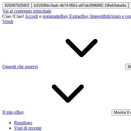
925097925903
b3150fbb-0adc-4b74-85b1-a97ab3096992:19fe63eba4a
Vai al contenuto principale
Ciao
!
Ciao!
Accedi
o
registrati
eBay Extra
eBay Imperdibili
Aiuto e con
Vendi
Oggetti che osservi
M
Il mio eBay
Mostra Il
Riepilogo
Visti di recente