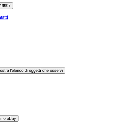
19997
tatti
ostra l'elenco di oggetti che osservi
 mio eBay