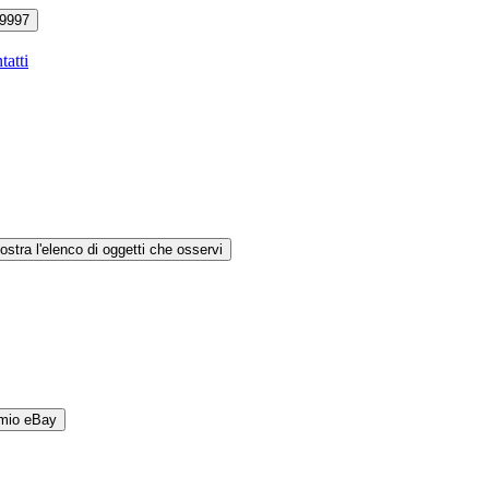
9997
tatti
ostra l'elenco di oggetti che osservi
 mio eBay