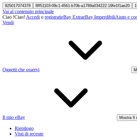
925017074378
8ff51103-09c1-4561-b70b-a1789a034222:19fe1f1ae20
1
Vai al contenuto principale
Ciao
!
Ciao!
Accedi
o
registrati
eBay Extra
eBay Imperdibili
Aiuto e con
Vendi
Oggetti che osservi
M
Il mio eBay
Mostra Il
Riepilogo
Visti di recente