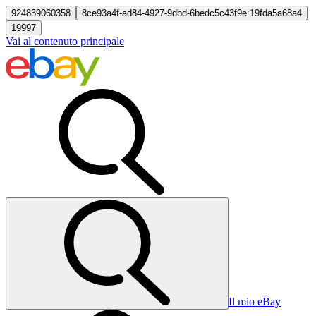
924839060358
8ce93a4f-ad84-4927-9dbd-6bedc5c43f9e:19fda5a68a4
19997
Vai al contenuto principale
Il mio eBay