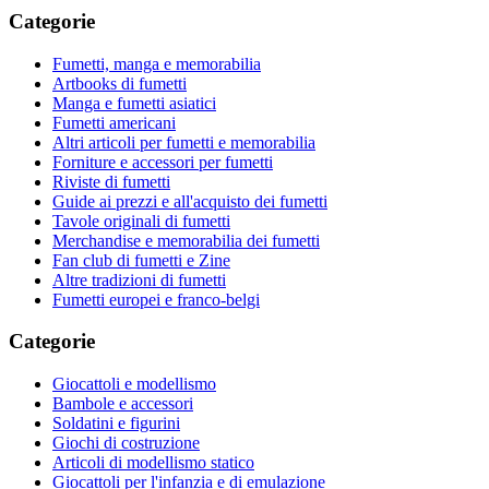
Categorie
Fumetti, manga e memorabilia
Artbooks di fumetti
Manga e fumetti asiatici
Fumetti americani
Altri articoli per fumetti e memorabilia
Forniture e accessori per fumetti
Riviste di fumetti
Guide ai prezzi e all'acquisto dei fumetti
Tavole originali di fumetti
Merchandise e memorabilia dei fumetti
Fan club di fumetti e Zine
Altre tradizioni di fumetti
Fumetti europei e franco-belgi
Categorie
Giocattoli e modellismo
Bambole e accessori
Soldatini e figurini
Giochi di costruzione
Articoli di modellismo statico
Giocattoli per l'infanzia e di emulazione