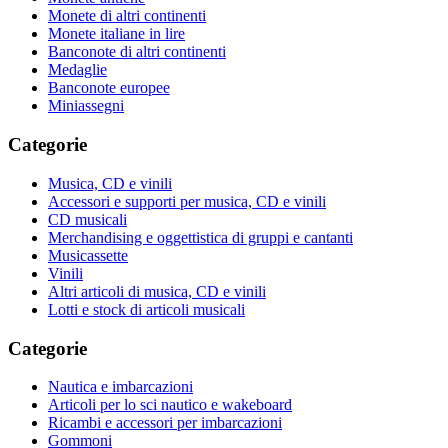
Monete di altri continenti
Monete italiane in lire
Banconote di altri continenti
Medaglie
Banconote europee
Miniassegni
Categorie
Musica, CD e vinili
Accessori e supporti per musica, CD e vinili
CD musicali
Merchandising e oggettistica di gruppi e cantanti
Musicassette
Vinili
Altri articoli di musica, CD e vinili
Lotti e stock di articoli musicali
Categorie
Nautica e imbarcazioni
Articoli per lo sci nautico e wakeboard
Ricambi e accessori per imbarcazioni
Gommoni