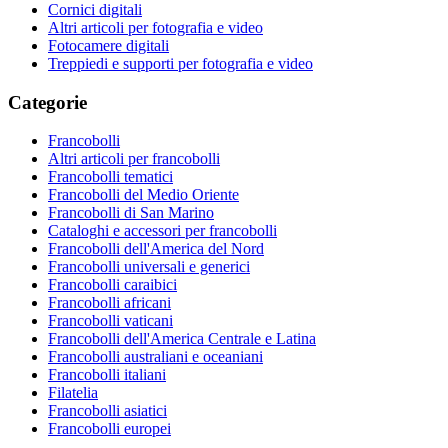
Cornici digitali
Altri articoli per fotografia e video
Fotocamere digitali
Treppiedi e supporti per fotografia e video
Categorie
Francobolli
Altri articoli per francobolli
Francobolli tematici
Francobolli del Medio Oriente
Francobolli di San Marino
Cataloghi e accessori per francobolli
Francobolli dell'America del Nord
Francobolli universali e generici
Francobolli caraibici
Francobolli africani
Francobolli vaticani
Francobolli dell'America Centrale e Latina
Francobolli australiani e oceaniani
Francobolli italiani
Filatelia
Francobolli asiatici
Francobolli europei