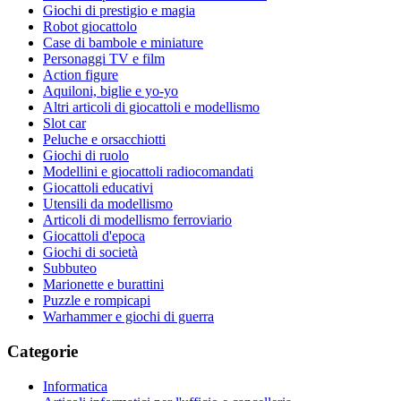
Giochi di prestigio e magia
Robot giocattolo
Case di bambole e miniature
Personaggi TV e film
Action figure
Aquiloni, biglie e yo-yo
Altri articoli di giocattoli e modellismo
Slot car
Peluche e orsacchiotti
Giochi di ruolo
Modellini e giocattoli radiocomandati
Giocattoli educativi
Utensili da modellismo
Articoli di modellismo ferroviario
Giocattoli d'epoca
Giochi di società
Subbuteo
Marionette e burattini
Puzzle e rompicapi
Warhammer e giochi di guerra
Categorie
Informatica