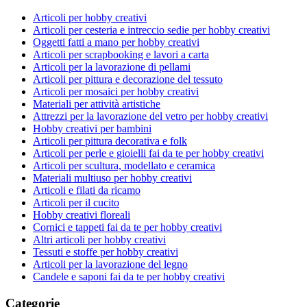
Articoli per hobby creativi
Articoli per cesteria e intreccio sedie per hobby creativi
Oggetti fatti a mano per hobby creativi
Articoli per scrapbooking e lavori a carta
Articoli per la lavorazione di pellami
Articoli per pittura e decorazione del tessuto
Articoli per mosaici per hobby creativi
Materiali per attività artistiche
Attrezzi per la lavorazione del vetro per hobby creativi
Hobby creativi per bambini
Articoli per pittura decorativa e folk
Articoli per perle e gioielli fai da te per hobby creativi
Articoli per scultura, modellato e ceramica
Materiali multiuso per hobby creativi
Articoli e filati da ricamo
Articoli per il cucito
Hobby creativi floreali
Cornici e tappeti fai da te per hobby creativi
Altri articoli per hobby creativi
Tessuti e stoffe per hobby creativi
Articoli per la lavorazione del legno
Candele e saponi fai da te per hobby creativi
Categorie