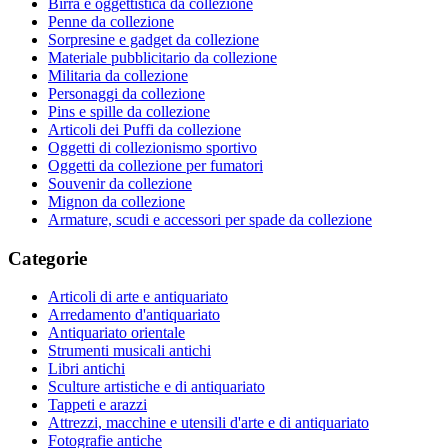
Birra e oggettistica da collezione
Penne da collezione
Sorpresine e gadget da collezione
Materiale pubblicitario da collezione
Militaria da collezione
Personaggi da collezione
Pins e spille da collezione
Articoli dei Puffi da collezione
Oggetti di collezionismo sportivo
Oggetti da collezione per fumatori
Souvenir da collezione
Mignon da collezione
Armature, scudi e accessori per spade da collezione
Categorie
Articoli di arte e antiquariato
Arredamento d'antiquariato
Antiquariato orientale
Strumenti musicali antichi
Libri antichi
Sculture artistiche e di antiquariato
Tappeti e arazzi
Attrezzi, macchine e utensili d'arte e di antiquariato
Fotografie antiche