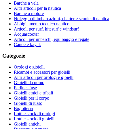
Barche a vela
Altri articoli per la nautica
Barche a motore
Noleggio di imbarcazioni, charter e scuole di nautica
Abbigliamento tecnico nautico
Articoli per surf, kitesurf e windsurf
Acquascooter
Articoli per imbarchi, equipaggio e regate
Canoe e kayak
Categorie
Orologi e gioielli
Ricambi e accessori per gioielli
Altri articoli per orologi e gioielli
Gioielli da uomo
Perline sfuse
Gioielli etnici e tribali
Gioielli per il corpo
Gioielli di lusso
Bigiotteria
Lotti e stock di orologi
Lotti e stock di gioielli
Gioielli antichi