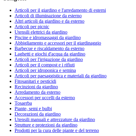
Articoli per il giardino e l'arredamento di esterni
Articoli di illuminazione da esterno
Altri articoli da giardino e da esterno
Articoli per picnic
Utensili elettrici da giardino
Piscine e idromassaggi da giardino
Abbigliamento e accessori per il giardinaggio
Barbecue e riscaldamento da esterno
Laghetti e giochi d'acqua da giardino
Articoli per l'irrigazione da giardino
Articoli per il compost e i rifiuti
Articoli per idroponica e semina
Articoli per paesaggistica e materiali da giardino
Fitosanitari e pesticidi
Recinzioni da giardino
Arredamento da esterno
Accessori per uccelli da esterno
Tosaerba
Piante, semi e bulbi
Decorazioni da giardino
Utensili manuali e attrezzature da giardino
Strutture e protezioni da giardino
Prodotti per la cura delle piante e del terreno