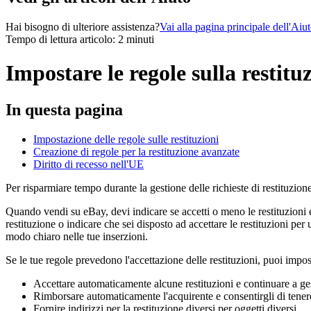
Hai bisogno di ulteriore assistenza?
Vai alla pagina principale dell'Aiu
Tempo di lettura articolo: 2 minuti
Impostare le regole sulla restitu
In questa pagina
Impostazione delle regole sulle restituzioni
Creazione di regole per la restituzione avanzate
Diritto di recesso nell'UE
Per risparmiare tempo durante la gestione delle richieste di restituzion
Quando vendi su eBay, devi indicare se accetti o meno le restituzioni e
restituzione o indicare che sei disposto ad accettare le restituzioni p
modo chiaro nelle tue inserzioni.
Se le tue regole prevedono l'accettazione delle restituzioni, puoi impo
Accettare automaticamente alcune restituzioni e continuare a ge
Rimborsare automaticamente l'acquirente e consentirgli di tenere 
Fornire indirizzi per la restituzione diversi per oggetti diversi