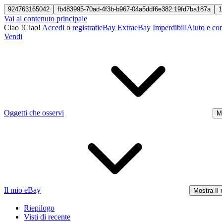
924763165042
fb483995-70ad-4f3b-b967-04a5ddf6e382:19fd7ba187a
1
Vai al contenuto principale
Ciao
!
Ciao!
Accedi
o
registrati
eBay Extra
eBay Imperdibili
Aiuto e con
Vendi
Oggetti che osservi
M
Il mio eBay
Mostra Il
Riepilogo
Visti di recente