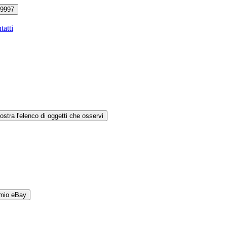
9997
tatti
ostra l'elenco di oggetti che osservi
 mio eBay