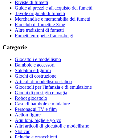
Riviste di fumetti
Guide ai prezzi e all'acquisto dei fumetti
Tavole originali di fumetti
Merchandise e memorabilia dei fumetti
Fan club di fumetti e Zine
Altre tradizioni di fumetti
Fumetti europei e franco-belgi
Categorie
Giocattoli e modellismo
Bambole e accessori
Soldatini e figurini
Giochi di costruzione
Articoli di modellismo statico
Giocattoli per l'infanzia e di emulazione
Giochi di prestigio e magia
Robot giocattolo
Case di bambole e miniature
Personaggi TV e film
Action figure
Aquiloni, biglie e yo-yo
Altri articoli di giocattoli e modellismo
Slot car
Peluche e orsacchiotti