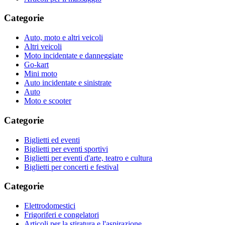
Categorie
Auto, moto e altri veicoli
Altri veicoli
Moto incidentate e danneggiate
Go-kart
Mini moto
Auto incidentate e sinistrate
Auto
Moto e scooter
Categorie
Biglietti ed eventi
Biglietti per eventi sportivi
Biglietti per eventi d'arte, teatro e cultura
Biglietti per concerti e festival
Categorie
Elettrodomestici
Frigoriferi e congelatori
Articoli per la stiratura e l'aspirazione