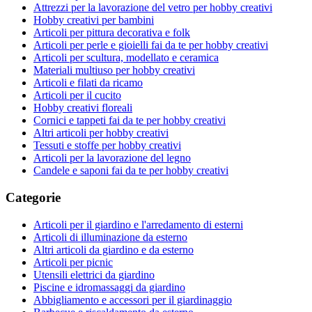
Attrezzi per la lavorazione del vetro per hobby creativi
Hobby creativi per bambini
Articoli per pittura decorativa e folk
Articoli per perle e gioielli fai da te per hobby creativi
Articoli per scultura, modellato e ceramica
Materiali multiuso per hobby creativi
Articoli e filati da ricamo
Articoli per il cucito
Hobby creativi floreali
Cornici e tappeti fai da te per hobby creativi
Altri articoli per hobby creativi
Tessuti e stoffe per hobby creativi
Articoli per la lavorazione del legno
Candele e saponi fai da te per hobby creativi
Categorie
Articoli per il giardino e l'arredamento di esterni
Articoli di illuminazione da esterno
Altri articoli da giardino e da esterno
Articoli per picnic
Utensili elettrici da giardino
Piscine e idromassaggi da giardino
Abbigliamento e accessori per il giardinaggio