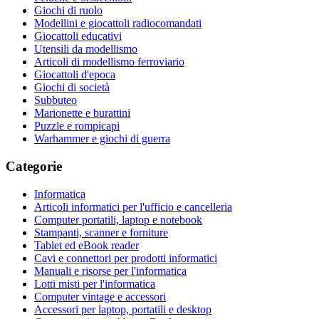
Giochi di ruolo
Modellini e giocattoli radiocomandati
Giocattoli educativi
Utensili da modellismo
Articoli di modellismo ferroviario
Giocattoli d'epoca
Giochi di società
Subbuteo
Marionette e burattini
Puzzle e rompicapi
Warhammer e giochi di guerra
Categorie
Informatica
Articoli informatici per l'ufficio e cancelleria
Computer portatili, laptop e notebook
Stampanti, scanner e forniture
Tablet ed eBook reader
Cavi e connettori per prodotti informatici
Manuali e risorse per l'informatica
Lotti misti per l'informatica
Computer vintage e accessori
Accessori per laptop, portatili e desktop