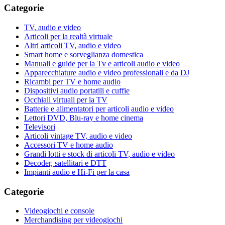
Categorie
TV, audio e video
Articoli per la realtà virtuale
Altri articoli TV, audio e video
Smart home e sorveglianza domestica
Manuali e guide per la Tv e articoli audio e video
Apparecchiature audio e video professionali e da DJ
Ricambi per TV e home audio
Dispositivi audio portatili e cuffie
Occhiali virtuali per la TV
Batterie e alimentatori per articoli audio e video
Lettori DVD, Blu-ray e home cinema
Televisori
Articoli vintage TV, audio e video
Accessori TV e home audio
Grandi lotti e stock di articoli TV, audio e video
Decoder, satellitari e DTT
Impianti audio e Hi-Fi per la casa
Categorie
Videogiochi e console
Merchandising per videogiochi