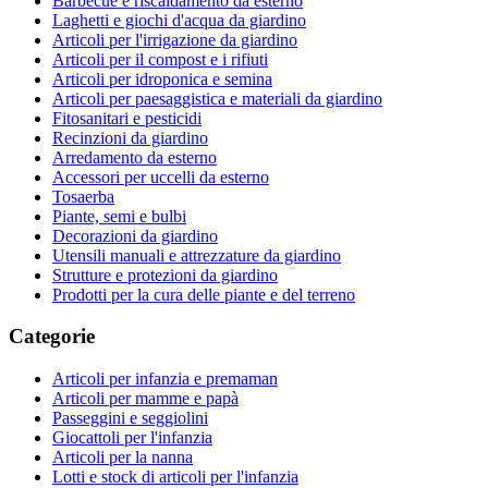
Barbecue e riscaldamento da esterno
Laghetti e giochi d'acqua da giardino
Articoli per l'irrigazione da giardino
Articoli per il compost e i rifiuti
Articoli per idroponica e semina
Articoli per paesaggistica e materiali da giardino
Fitosanitari e pesticidi
Recinzioni da giardino
Arredamento da esterno
Accessori per uccelli da esterno
Tosaerba
Piante, semi e bulbi
Decorazioni da giardino
Utensili manuali e attrezzature da giardino
Strutture e protezioni da giardino
Prodotti per la cura delle piante e del terreno
Categorie
Articoli per infanzia e premaman
Articoli per mamme e papà
Passeggini e seggiolini
Giocattoli per l'infanzia
Articoli per la nanna
Lotti e stock di articoli per l'infanzia