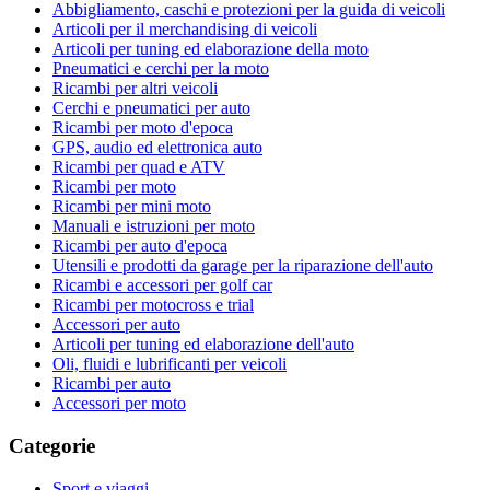
Abbigliamento, caschi e protezioni per la guida di veicoli
Articoli per il merchandising di veicoli
Articoli per tuning ed elaborazione della moto
Pneumatici e cerchi per la moto
Ricambi per altri veicoli
Cerchi e pneumatici per auto
Ricambi per moto d'epoca
GPS, audio ed elettronica auto
Ricambi per quad e ATV
Ricambi per moto
Ricambi per mini moto
Manuali e istruzioni per moto
Ricambi per auto d'epoca
Utensili e prodotti da garage per la riparazione dell'auto
Ricambi e accessori per golf car
Ricambi per motocross e trial
Accessori per auto
Articoli per tuning ed elaborazione dell'auto
Oli, fluidi e lubrificanti per veicoli
Ricambi per auto
Accessori per moto
Categorie
Sport e viaggi