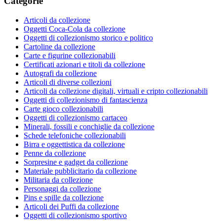
Categorie
Articoli da collezione
Oggetti Coca-Cola da collezione
Oggetti di collezionismo storico e politico
Cartoline da collezione
Carte e figurine collezionabili
Certificati azionari e titoli da collezione
Autografi da collezione
Articoli di diverse collezioni
Articoli da collezione digitali, virtuali e cripto collezionabili
Oggetti di collezionismo di fantascienza
Carte gioco collezionabili
Oggetti di collezionismo cartaceo
Minerali, fossili e conchiglie da collezione
Schede telefoniche collezionabili
Birra e oggettistica da collezione
Penne da collezione
Sorpresine e gadget da collezione
Materiale pubblicitario da collezione
Militaria da collezione
Personaggi da collezione
Pins e spille da collezione
Articoli dei Puffi da collezione
Oggetti di collezionismo sportivo