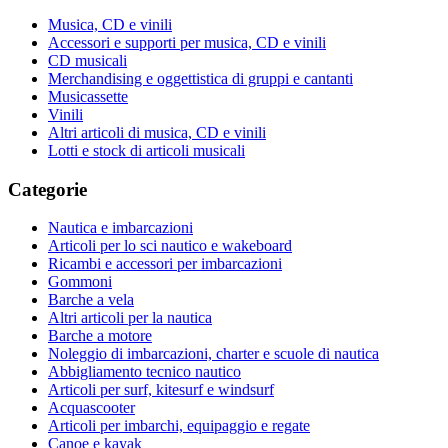
Musica, CD e vinili
Accessori e supporti per musica, CD e vinili
CD musicali
Merchandising e oggettistica di gruppi e cantanti
Musicassette
Vinili
Altri articoli di musica, CD e vinili
Lotti e stock di articoli musicali
Categorie
Nautica e imbarcazioni
Articoli per lo sci nautico e wakeboard
Ricambi e accessori per imbarcazioni
Gommoni
Barche a vela
Altri articoli per la nautica
Barche a motore
Noleggio di imbarcazioni, charter e scuole di nautica
Abbigliamento tecnico nautico
Articoli per surf, kitesurf e windsurf
Acquascooter
Articoli per imbarchi, equipaggio e regate
Canoe e kayak