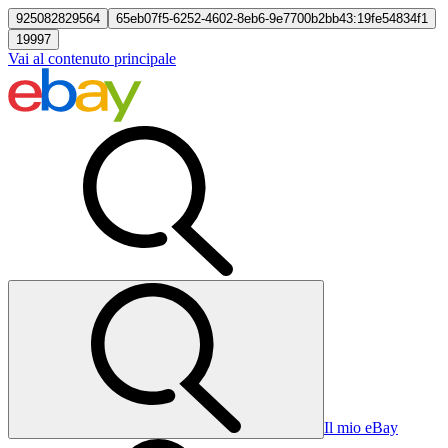
925082829564
65eb07f5-6252-4602-8eb6-9e7700b2bb43:19fe54834f1
19997
Vai al contenuto principale
Il mio eBay