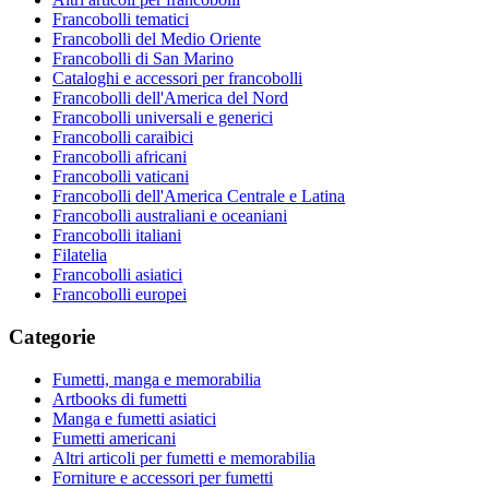
Francobolli tematici
Francobolli del Medio Oriente
Francobolli di San Marino
Cataloghi e accessori per francobolli
Francobolli dell'America del Nord
Francobolli universali e generici
Francobolli caraibici
Francobolli africani
Francobolli vaticani
Francobolli dell'America Centrale e Latina
Francobolli australiani e oceaniani
Francobolli italiani
Filatelia
Francobolli asiatici
Francobolli europei
Categorie
Fumetti, manga e memorabilia
Artbooks di fumetti
Manga e fumetti asiatici
Fumetti americani
Altri articoli per fumetti e memorabilia
Forniture e accessori per fumetti