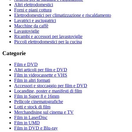
Altri elettrodomestici
Forni e piani cottura
Elettrodomestici per climatizzazione e riscaldamento
Lavatrici e asciugatrici
Macchine da caffè
Lavastoviglie
Ricambi e accessori per lavastoviglie
Piccoli elettrodomestici per la cucina
Categorie
Film e DVD
Altri articoli per film e DVD
Film in videocassette e VHS
Film in altri formati
Accessori e stoccaggio per film e DVD
Locandine, poster e manifesti di film
Film in Super 8 e 16mm
Pellicole cinematografiche
Lotti e stock di film
Merchandising sul cinema e TV
Film in LaserDisc
Film in UMD
Film in DVD e Blu-ray