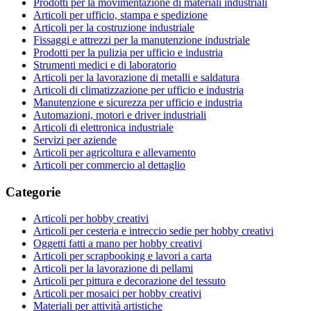
Prodotti per la movimentazione di materiali industriali
Articoli per ufficio, stampa e spedizione
Articoli per la costruzione industriale
Fissaggi e attrezzi per la manutenzione industriale
Prodotti per la pulizia per ufficio e industria
Strumenti medici e di laboratorio
Articoli per la lavorazione di metalli e saldatura
Articoli di climatizzazione per ufficio e industria
Manutenzione e sicurezza per ufficio e industria
Automazioni, motori e driver industriali
Articoli di elettronica industriale
Servizi per aziende
Articoli per agricoltura e allevamento
Articoli per commercio al dettaglio
Categorie
Articoli per hobby creativi
Articoli per cesteria e intreccio sedie per hobby creativi
Oggetti fatti a mano per hobby creativi
Articoli per scrapbooking e lavori a carta
Articoli per la lavorazione di pellami
Articoli per pittura e decorazione del tessuto
Articoli per mosaici per hobby creativi
Materiali per attività artistiche