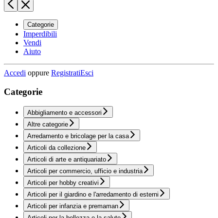
Categorie
Imperdibili
Vendi
Aiuto
Accedi
oppure
Registrati
Esci
Categorie
Abbigliamento e accessori
Altre categorie
Arredamento e bricolage per la casa
Articoli da collezione
Articoli di arte e antiquariato
Articoli per commercio, ufficio e industria
Articoli per hobby creativi
Articoli per il giardino e l'arredamento di esterni
Articoli per infanzia e premaman
Articoli per la bellezza e la salute