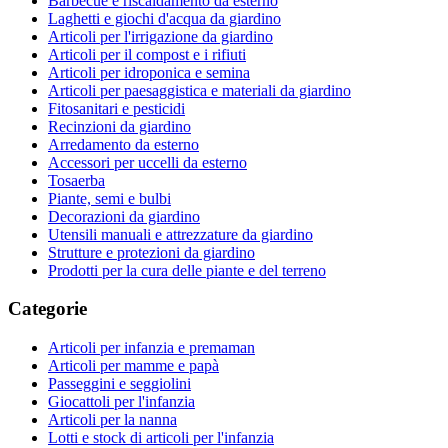
Barbecue e riscaldamento da esterno
Laghetti e giochi d'acqua da giardino
Articoli per l'irrigazione da giardino
Articoli per il compost e i rifiuti
Articoli per idroponica e semina
Articoli per paesaggistica e materiali da giardino
Fitosanitari e pesticidi
Recinzioni da giardino
Arredamento da esterno
Accessori per uccelli da esterno
Tosaerba
Piante, semi e bulbi
Decorazioni da giardino
Utensili manuali e attrezzature da giardino
Strutture e protezioni da giardino
Prodotti per la cura delle piante e del terreno
Categorie
Articoli per infanzia e premaman
Articoli per mamme e papà
Passeggini e seggiolini
Giocattoli per l'infanzia
Articoli per la nanna
Lotti e stock di articoli per l'infanzia