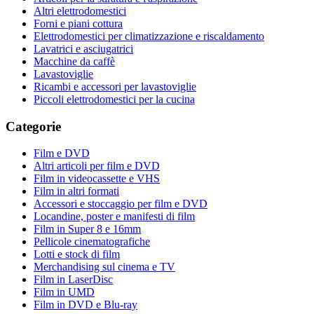
Altri elettrodomestici
Forni e piani cottura
Elettrodomestici per climatizzazione e riscaldamento
Lavatrici e asciugatrici
Macchine da caffè
Lavastoviglie
Ricambi e accessori per lavastoviglie
Piccoli elettrodomestici per la cucina
Categorie
Film e DVD
Altri articoli per film e DVD
Film in videocassette e VHS
Film in altri formati
Accessori e stoccaggio per film e DVD
Locandine, poster e manifesti di film
Film in Super 8 e 16mm
Pellicole cinematografiche
Lotti e stock di film
Merchandising sul cinema e TV
Film in LaserDisc
Film in UMD
Film in DVD e Blu-ray