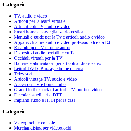
Categorie
TV, audio e video
Articoli per la realtà virtuale
Altri articoli TV, audio e video
Smart home e sorveglianza domestica
Manuali e guide per la Tv e articoli audio e video
Apparecchiature audio e video professionali e da DJ
Ricambi per TV e home audio
Dispositivi audio portatili e cuffie
Occhiali virtuali per la TV
Batterie e alimentatori per articoli audio e video
Lettori DVD, Blu-ray e home cinema
Televisori
Articoli vintage TV, audio e video
Accessori TV e home audio
Grandi lotti e stock di articoli TV, audio e video
Decoder, satellitari e DTT
Impianti audio e Hi-Fi per la casa
Categorie
Videogiochi e console
Merchandising per videogiochi