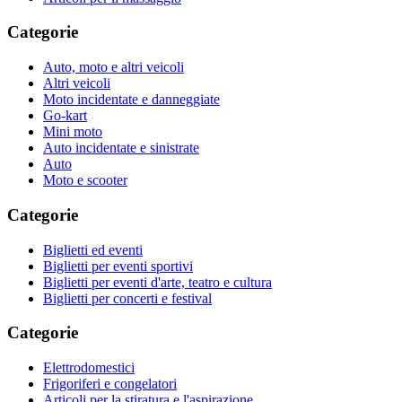
Categorie
Auto, moto e altri veicoli
Altri veicoli
Moto incidentate e danneggiate
Go-kart
Mini moto
Auto incidentate e sinistrate
Auto
Moto e scooter
Categorie
Biglietti ed eventi
Biglietti per eventi sportivi
Biglietti per eventi d'arte, teatro e cultura
Biglietti per concerti e festival
Categorie
Elettrodomestici
Frigoriferi e congelatori
Articoli per la stiratura e l'aspirazione