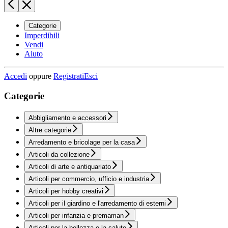
Categorie
Imperdibili
Vendi
Aiuto
Accedi
oppure
Registrati
Esci
Categorie
Abbigliamento e accessori
Altre categorie
Arredamento e bricolage per la casa
Articoli da collezione
Articoli di arte e antiquariato
Articoli per commercio, ufficio e industria
Articoli per hobby creativi
Articoli per il giardino e l'arredamento di esterni
Articoli per infanzia e premaman
Articoli per la bellezza e la salute