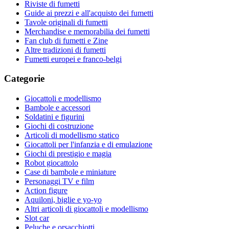
Riviste di fumetti
Guide ai prezzi e all'acquisto dei fumetti
Tavole originali di fumetti
Merchandise e memorabilia dei fumetti
Fan club di fumetti e Zine
Altre tradizioni di fumetti
Fumetti europei e franco-belgi
Categorie
Giocattoli e modellismo
Bambole e accessori
Soldatini e figurini
Giochi di costruzione
Articoli di modellismo statico
Giocattoli per l'infanzia e di emulazione
Giochi di prestigio e magia
Robot giocattolo
Case di bambole e miniature
Personaggi TV e film
Action figure
Aquiloni, biglie e yo-yo
Altri articoli di giocattoli e modellismo
Slot car
Peluche e orsacchiotti