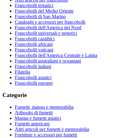
Francobolli tematici
Francobolli del Medio Oriente
Francobolli di San Marino
Cataloghi e accessori per francobolli
Francobolli dell'America del Nord
Francobolli universali e generici
Francobolli caraibici
Francobolli africani
Francobolli vaticani
Francobolli dell'America Centrale e Latina
Francobolli australiani e oceaniani
Francobolli italiani
Filatelia
Francobolli asiatici
Francobolli europei
Categorie
Fumetti, manga e memorabilia
Artbooks di fumetti
Manga e fumetti asiatici
Fumetti americani
Altri articoli per fumetti e memorabilia
Forniture e accessori per fumetti