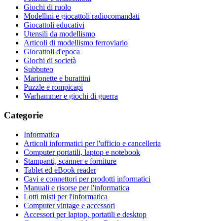
Giochi di ruolo
Modellini e giocattoli radiocomandati
Giocattoli educativi
Utensili da modellismo
Articoli di modellismo ferroviario
Giocattoli d'epoca
Giochi di società
Subbuteo
Marionette e burattini
Puzzle e rompicapi
Warhammer e giochi di guerra
Categorie
Informatica
Articoli informatici per l'ufficio e cancelleria
Computer portatili, laptop e notebook
Stampanti, scanner e forniture
Tablet ed eBook reader
Cavi e connettori per prodotti informatici
Manuali e risorse per l'informatica
Lotti misti per l'informatica
Computer vintage e accessori
Accessori per laptop, portatili e desktop