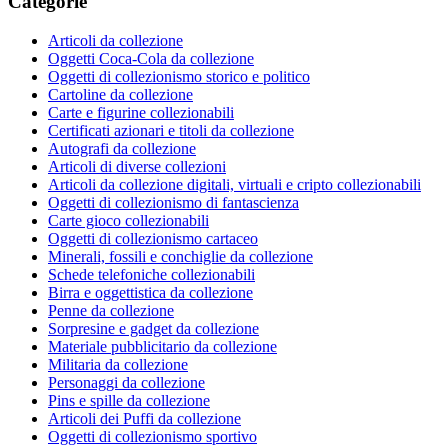
Categorie
Articoli da collezione
Oggetti Coca-Cola da collezione
Oggetti di collezionismo storico e politico
Cartoline da collezione
Carte e figurine collezionabili
Certificati azionari e titoli da collezione
Autografi da collezione
Articoli di diverse collezioni
Articoli da collezione digitali, virtuali e cripto collezionabili
Oggetti di collezionismo di fantascienza
Carte gioco collezionabili
Oggetti di collezionismo cartaceo
Minerali, fossili e conchiglie da collezione
Schede telefoniche collezionabili
Birra e oggettistica da collezione
Penne da collezione
Sorpresine e gadget da collezione
Materiale pubblicitario da collezione
Militaria da collezione
Personaggi da collezione
Pins e spille da collezione
Articoli dei Puffi da collezione
Oggetti di collezionismo sportivo