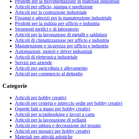
Prodotti per la movimentazione di materiali industriali
Articoli per ufficio, stampa e spedizione
Articoli per la costruzione industriale
Fissaggi e attrezzi per la manutenzione industriale
Prodotti per la pulizia per ufficio e industria
Strumenti medici e di laboratorio
Articoli per la lavorazione di metalli e saldatura
Articoli di climatizzazione per ufficio e industria
Manutenzione e sicurezza per ufficio e industria
Automazioni, motori e driver industriali
Articoli di elettronica industriale
Servizi per aziende
Articoli per agricoltura e allevamento
Articoli per commercio al dettaglio
Categorie
Articoli per hobby creativi
Articoli per cesteria e intreccio sedie per hobby creativi
Oggetti fatti a mano per hobby creativi
Articoli per scrapbooking e lavori a carta
Articoli per la lavorazione di pellami
Articoli per pittura e decorazione del tessuto
Articoli per mosaici per hobby creativi
Materiali per attività artistiche