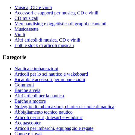
Musica, CD e vinili
Accessori e supporti per musica, CD e vinili
CD musicali
Merchandising e oggettistica di gruppi e cantanti
Musicassette
Vinili
Altri articoli di musica, CD e vinili
Lotti e stock di articoli musicali
Categorie
Nautica e imbarcazioni
Articoli per lo sci nautico e wakeboard
Ricambi e accessori per imbarcazioni
Gommoni
Barche a vela
Altri articoli per la nautica
Barche a motore
Noleggio di imbarcazioni, charter e scuole di nautica
Abbigliamento tecnico nautico
Articoli per surf, kitesurf e windsurf
Acquascooter
Articoli per imbarchi, equipaggio e regate
Canoe e kayak