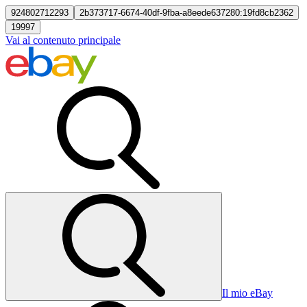
924802712293
2b373717-6674-40df-9fba-a8eede637280:19fd8cb2362
19997
Vai al contenuto principale
Il mio eBay