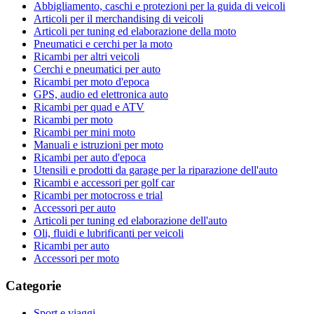
Abbigliamento, caschi e protezioni per la guida di veicoli
Articoli per il merchandising di veicoli
Articoli per tuning ed elaborazione della moto
Pneumatici e cerchi per la moto
Ricambi per altri veicoli
Cerchi e pneumatici per auto
Ricambi per moto d'epoca
GPS, audio ed elettronica auto
Ricambi per quad e ATV
Ricambi per moto
Ricambi per mini moto
Manuali e istruzioni per moto
Ricambi per auto d'epoca
Utensili e prodotti da garage per la riparazione dell'auto
Ricambi e accessori per golf car
Ricambi per motocross e trial
Accessori per auto
Articoli per tuning ed elaborazione dell'auto
Oli, fluidi e lubrificanti per veicoli
Ricambi per auto
Accessori per moto
Categorie
Sport e viaggi