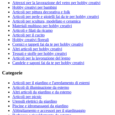
Attrezzi per la lavorazione del vetro per hobby creativi
Hobby creativi per bambini
Articoli per pittura decorativa e folk
Articoli per perle e gioielli fai da te per hobby creativi
Articoli per scultura, modellato e ceramica
Materiali multiuso per hobby creativi
Articoli e filati da ricamo
Articoli per il cucito
Hobby creativi floreali
Cornici e tappeti fai da te per hobby creativi
Altri articoli per hobby creativi
Tessuti e stoffe per hobby creativi
Articoli per la lavorazione del legno
Candele e saponi fai da te per hobby creativi
Categorie
Articoli per il giardino e l'arredamento di esterni
Articoli di illuminazione da esterno
Altri articoli da giardino e da esterno
Articoli per picnic
Utensili elettrici da giardino
Piscine e idromassaggi da giardino
Abbigliamento e accessori per il giardinaggio