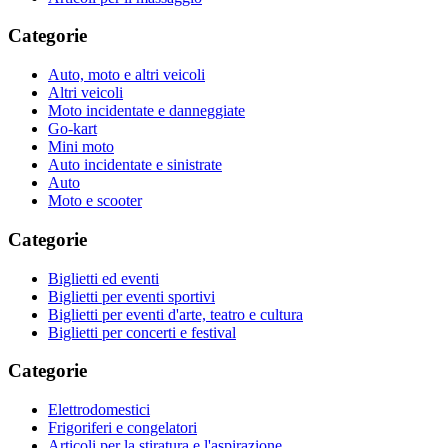
Categorie
Auto, moto e altri veicoli
Altri veicoli
Moto incidentate e danneggiate
Go-kart
Mini moto
Auto incidentate e sinistrate
Auto
Moto e scooter
Categorie
Biglietti ed eventi
Biglietti per eventi sportivi
Biglietti per eventi d'arte, teatro e cultura
Biglietti per concerti e festival
Categorie
Elettrodomestici
Frigoriferi e congelatori
Articoli per la stiratura e l'aspirazione