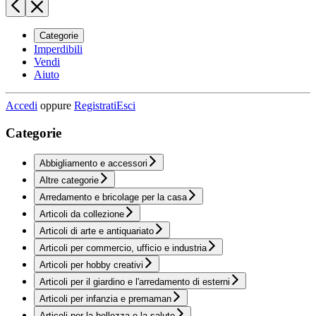
Categorie
Imperdibili
Vendi
Aiuto
Accedi
oppure
Registrati
Esci
Categorie
Abbigliamento e accessori
Altre categorie
Arredamento e bricolage per la casa
Articoli da collezione
Articoli di arte e antiquariato
Articoli per commercio, ufficio e industria
Articoli per hobby creativi
Articoli per il giardino e l'arredamento di esterni
Articoli per infanzia e premaman
Articoli per la bellezza e la salute