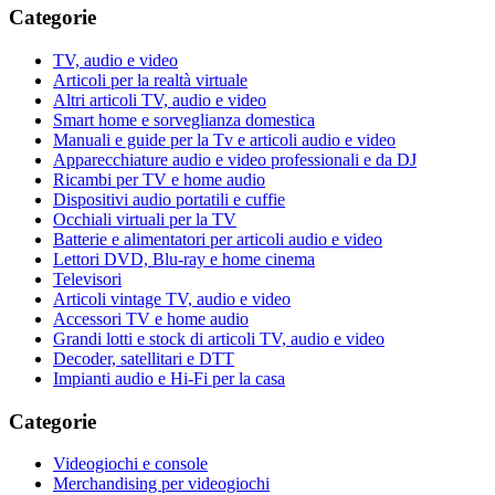
Categorie
TV, audio e video
Articoli per la realtà virtuale
Altri articoli TV, audio e video
Smart home e sorveglianza domestica
Manuali e guide per la Tv e articoli audio e video
Apparecchiature audio e video professionali e da DJ
Ricambi per TV e home audio
Dispositivi audio portatili e cuffie
Occhiali virtuali per la TV
Batterie e alimentatori per articoli audio e video
Lettori DVD, Blu-ray e home cinema
Televisori
Articoli vintage TV, audio e video
Accessori TV e home audio
Grandi lotti e stock di articoli TV, audio e video
Decoder, satellitari e DTT
Impianti audio e Hi-Fi per la casa
Categorie
Videogiochi e console
Merchandising per videogiochi