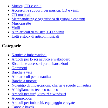
Musica, CD e vinili
Accessori e supporti per musica, CD e vinili
CD musicali
Merchandising e oggettistica di gruppi e cantanti
Musicassette
Vinili
Altri articoli di musica, CD e vinili
Lotti e stock di articoli musicali
Categorie
Nautica e imbarcazioni
Articoli per lo sci nautico e wakeboard
Ricambi e accessori per imbarcazioni
Gommoni
Barche a vela
Altri articoli per la nautica
Barche a motore
Noleggio di imbarcazioni, charter e scuole di nautica
Abbigliamento tecnico nautico
Articoli per surf, kitesurf e windsurf
Acquascooter
Articoli per imbarchi, equipaggio e regate
Canoe e kayak