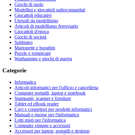
Giochi di ruolo
Modellini e giocattoli radiocomandati
Giocattoli educativi
Utensili da modellismo
Articoli di modellismo ferroviario
Giocattoli d'epoca
Giochi di società
Subbuteo
Marionette e burattini
Puzzle e rompicapi
Warhammer e giochi di guerra
Categorie
Informatica
Articoli informatici per l'ufficio e cancelleria
Computer portatili, laptop e notebook
Stampanti, scanner e forniture
Tablet ed eBook reader
Cavi e connettori per prodotti informatici
Manuali e risorse per l'informatica
Lotti misti per l'informatica
Computer vintage e accessori
Accessori per laptop, portatili e desktop