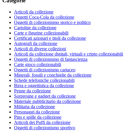
Categorie
Articoli da collezione
Oggetti Coca-Cola da collezione
Oggetti di collezionismo storico e politico
Cartoline da collezione
Carte e figurine collezionabili
Certificati azionari e titoli da collezione
Autografi da collezione
Articoli di diverse collezioni
Articoli da collezione digitali, virtuali e cripto collezionabili
Oggetti di collezionismo di fantascienza
Carte gioco collezionabili
Oggetti di collezionismo cartaceo
Minerali, fossili e conchiglie da collezione
Schede telefoniche collezionabili
Birra e oggettistica da collezione
Penne da collezione
Sorpresine e gadget da collezione
Materiale pubblicitario da collezione
Militaria da collezione
Personaggi da collezione
Pins e spille da collezione
Articoli dei Puffi da collezione
Oggetti di collezionismo sportivo