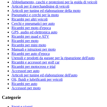
Abbigliamento, caschi e protezioni per la guida di veicoli
Articoli per il merchandising di veicoli
Articoli per tuning ed elaborazione della moto
Pneumatici e cerchi per la moto
Ricambi per altri veicoli
Cerchi e pneumatici per auto
Ricambi per moto d'epoca
GPS, audio ed elettronica auto
Ricambi per quad e ATV
Ricambi per moto
Ricambi per mini moto
Manuali e istruzioni per moto
Ricambi per auto d'epoca
Utensili e prodotti da garage per la riparazione dell'auto
Ricambi e accessori per golf car
Ricambi per motocross e trial
Accessori per auto
Articoli per tuning ed elaborazione dell'auto
Oli, fluidi e lubrificanti per veicoli
Ricambi per auto
Accessori per moto
Categorie
Sport e viaggi