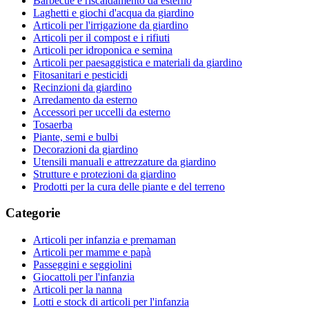
Barbecue e riscaldamento da esterno
Laghetti e giochi d'acqua da giardino
Articoli per l'irrigazione da giardino
Articoli per il compost e i rifiuti
Articoli per idroponica e semina
Articoli per paesaggistica e materiali da giardino
Fitosanitari e pesticidi
Recinzioni da giardino
Arredamento da esterno
Accessori per uccelli da esterno
Tosaerba
Piante, semi e bulbi
Decorazioni da giardino
Utensili manuali e attrezzature da giardino
Strutture e protezioni da giardino
Prodotti per la cura delle piante e del terreno
Categorie
Articoli per infanzia e premaman
Articoli per mamme e papà
Passeggini e seggiolini
Giocattoli per l'infanzia
Articoli per la nanna
Lotti e stock di articoli per l'infanzia