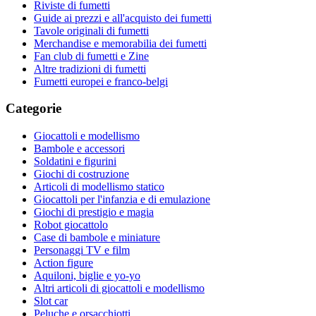
Riviste di fumetti
Guide ai prezzi e all'acquisto dei fumetti
Tavole originali di fumetti
Merchandise e memorabilia dei fumetti
Fan club di fumetti e Zine
Altre tradizioni di fumetti
Fumetti europei e franco-belgi
Categorie
Giocattoli e modellismo
Bambole e accessori
Soldatini e figurini
Giochi di costruzione
Articoli di modellismo statico
Giocattoli per l'infanzia e di emulazione
Giochi di prestigio e magia
Robot giocattolo
Case di bambole e miniature
Personaggi TV e film
Action figure
Aquiloni, biglie e yo-yo
Altri articoli di giocattoli e modellismo
Slot car
Peluche e orsacchiotti