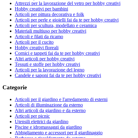
Attrezzi per la lavorazione del vetro per hobby creativi
Hobby creativi per bambini
Articoli per pittura decorativa e folk
Articoli per perle e gioielli fai da te per hobby creativi
Articoli per scultura, modellato e ceramica
Materiali multiuso per hobby creativi
Articoli e filati da ricamo
Articoli per il cucito
Hobby creativi floreali
Cornici e tappeti fai da te per hobby creativi
Altri articoli per hobby creativi
Tessuti e stoffe per hobby creativi
Articoli per la lavorazione del legno
Candele e saponi fai da te per hobby creativi
Categorie
Articoli per il giardino e l'arredamento di esterni
Articoli di illuminazione da esterno
Altri articoli da giardino e da esterno
Articoli per picnic
Utensili elettrici da giardino
Piscine e idromassaggi da giardino
Abbigliamento e accessori per il giardinaggio