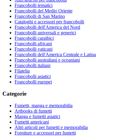
Francobolli tematici
Francobolli del Medio Oriente
Francobolli di San Marino
Cataloghi e accessori per francobolli
Francobolli dell'America del Nord
Francobolli universali e generici
Francobolli caraibici
Francobolli africani
Francobolli vaticani
Francobolli dell'America Centrale e Latina
Francobolli australiani e oceaniani
Francobolli italiani
Filatelia
Francobolli asiatici
Francobolli europei
Categorie
Fumetti, manga e memorabilia
Artbooks di fumetti
Manga e fumetti asiatici
Fumetti americani
Altri articoli per fumetti e memorabilia
Forniture e accessori per fumetti