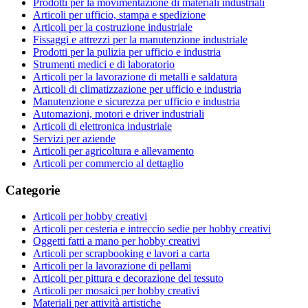
Prodotti per la movimentazione di materiali industriali
Articoli per ufficio, stampa e spedizione
Articoli per la costruzione industriale
Fissaggi e attrezzi per la manutenzione industriale
Prodotti per la pulizia per ufficio e industria
Strumenti medici e di laboratorio
Articoli per la lavorazione di metalli e saldatura
Articoli di climatizzazione per ufficio e industria
Manutenzione e sicurezza per ufficio e industria
Automazioni, motori e driver industriali
Articoli di elettronica industriale
Servizi per aziende
Articoli per agricoltura e allevamento
Articoli per commercio al dettaglio
Categorie
Articoli per hobby creativi
Articoli per cesteria e intreccio sedie per hobby creativi
Oggetti fatti a mano per hobby creativi
Articoli per scrapbooking e lavori a carta
Articoli per la lavorazione di pellami
Articoli per pittura e decorazione del tessuto
Articoli per mosaici per hobby creativi
Materiali per attività artistiche