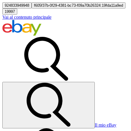
924833949948
f605f37b-0f29-4381-bc73-f09a70b26324:19fda11a9ed
19997
Vai al contenuto principale
Il mio eBay