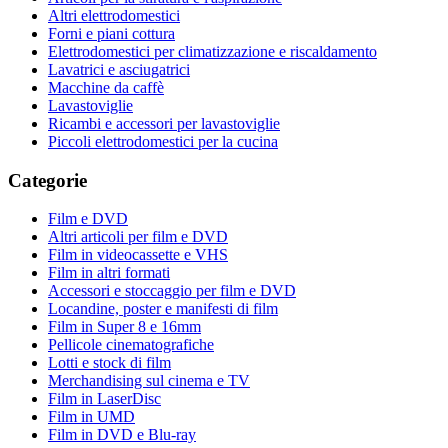
Altri elettrodomestici
Forni e piani cottura
Elettrodomestici per climatizzazione e riscaldamento
Lavatrici e asciugatrici
Macchine da caffè
Lavastoviglie
Ricambi e accessori per lavastoviglie
Piccoli elettrodomestici per la cucina
Categorie
Film e DVD
Altri articoli per film e DVD
Film in videocassette e VHS
Film in altri formati
Accessori e stoccaggio per film e DVD
Locandine, poster e manifesti di film
Film in Super 8 e 16mm
Pellicole cinematografiche
Lotti e stock di film
Merchandising sul cinema e TV
Film in LaserDisc
Film in UMD
Film in DVD e Blu-ray