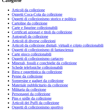
Categorie
Articoli da collezione
Oggetti Coca-Cola da collezione
Oggetti di collezionismo storico e politico
Cartoline da collezione
Carte e figurine collezionabili
Certificati azionari e titoli da collezione
Autografi da collezione
Articoli di diverse collezioni
Articoli da collezione digitali, virtuali e cripto collezionabili
Oggetti di collezionismo di fantascienza
Carte gioco collezionabili
Oggetti di collezionismo cartaceo
Minerali, fossili e conchiglie da collezione
Schede telefoniche collezionabili
Birra e oggettistica da collezione
Penne da collezione
Sorpresine e gadget da collezione
Materiale pubblicitario da collezione
Militaria da collezione
Personaggi da collezione
Pins e spille da collezione
Articoli dei Puffi da collezione
Oggetti di collezionismo sportivo