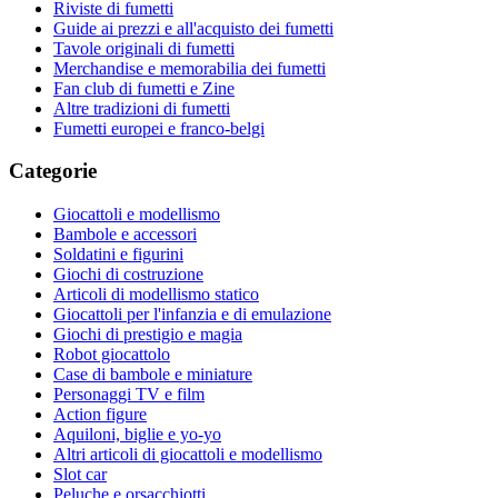
Riviste di fumetti
Guide ai prezzi e all'acquisto dei fumetti
Tavole originali di fumetti
Merchandise e memorabilia dei fumetti
Fan club di fumetti e Zine
Altre tradizioni di fumetti
Fumetti europei e franco-belgi
Categorie
Giocattoli e modellismo
Bambole e accessori
Soldatini e figurini
Giochi di costruzione
Articoli di modellismo statico
Giocattoli per l'infanzia e di emulazione
Giochi di prestigio e magia
Robot giocattolo
Case di bambole e miniature
Personaggi TV e film
Action figure
Aquiloni, biglie e yo-yo
Altri articoli di giocattoli e modellismo
Slot car
Peluche e orsacchiotti