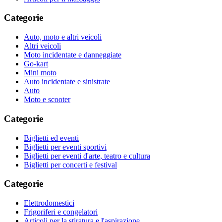
Categorie
Auto, moto e altri veicoli
Altri veicoli
Moto incidentate e danneggiate
Go-kart
Mini moto
Auto incidentate e sinistrate
Auto
Moto e scooter
Categorie
Biglietti ed eventi
Biglietti per eventi sportivi
Biglietti per eventi d'arte, teatro e cultura
Biglietti per concerti e festival
Categorie
Elettrodomestici
Frigoriferi e congelatori
Articoli per la stiratura e l'aspirazione