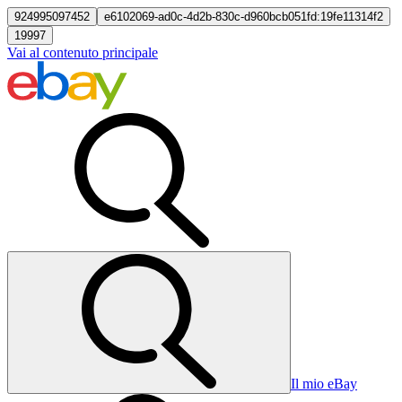
924995097452
e6102069-ad0c-4d2b-830c-d960bcb051fd:19fe11314f2
19997
Vai al contenuto principale
Il mio eBay