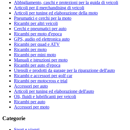
Abbigliamento, caschi e protezioni per la guida di veicoli
Articoli per il merchandising di veicoli
Articoli per tuning ed elaborazione della moto
Pneumatici e cerchi per la moto
Ricambi per altri veicoli
Cerchi e pneumatici per auto
Ricambi per moto d'epoca
GPS, audio ed elettronica auto
Ricambi per quad e ATV
Ricambi per moto
Ricambi per mini moto
Manuali e istruzioni per moto
Ricambi per auto d'epoca
Utensili e prodotti da garage per la riparazione dell'auto
Ricambi e accessori per golf car
Ricambi per motocross e trial
Accessori per auto
Articoli per tuning ed elaborazione dell'auto
Oli, fluidi e lubrificanti per veicoli
Ricambi per auto
Accessori per moto
Categorie
Sport e viaggi