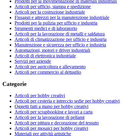
Prodotti per la movimentazione di materiali industriali
Articoli per ufficio, stampa e spedizione
Articoli per la costruzione industriale
Fissaggi e attrezzi per la manutenzione industriale
Prodotti per la pulizia per ufficio e industria
Strumenti medici e di laboratorio
Articoli per la lavorazione di metalli e saldatura
Articoli di climatizzazione per ufficio e industria
Manutenzione e sicurezza per ufficio e industria
Automazioni, motori e driver industriali
Articoli di elettronica industriale
Servizi per aziende
Articoli per agricoltura e allevamento
Articoli per commercio al dettaglio
Categorie
Articoli per hobby creativi
Articoli per cesteria e intreccio sedie per hobby creativi
Oggetti fatti a mano per hobby creativi
Articoli per scrapbooking e lavori a carta
Articoli per la lavorazione di pellami
Articoli per pittura e decorazione del tessuto
Articoli per mosaici per hobby creativi
Materiali per attività artistiche