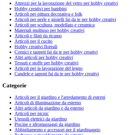
Attrezzi per la lavorazione del vetro per hobby creativi
Hobby creativi per bambini
Articoli per pittura decorativa e folk
Articoli per perle e gioielli fai da te per hobby creativi
Articoli per scultura, modellato e ceramica
Materiali multiuso per hobby creativi
Articoli e filati da ricamo
Articoli per il cucito
Hobby creativi floreali
Cornici e tappeti fai da te per hobby creativi
Altri articoli per hobby creativi
Tessuti e stoffe per hobby creativi
Articoli per la lavorazione del legno
Candele e saponi fai da te per hobby creativi
Categorie
Articoli per il giardino e l'arredamento di esterni
Articoli di illuminazione da esterno
Altri articoli da giardino e da esterno
Articoli per picnic
Utensili elettrici da giardino
Piscine e idromassaggi da giardino
Abbigliamento e accessori per il giardinaggio