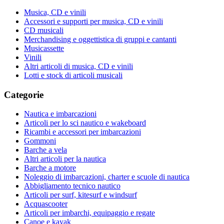
Musica, CD e vinili
Accessori e supporti per musica, CD e vinili
CD musicali
Merchandising e oggettistica di gruppi e cantanti
Musicassette
Vinili
Altri articoli di musica, CD e vinili
Lotti e stock di articoli musicali
Categorie
Nautica e imbarcazioni
Articoli per lo sci nautico e wakeboard
Ricambi e accessori per imbarcazioni
Gommoni
Barche a vela
Altri articoli per la nautica
Barche a motore
Noleggio di imbarcazioni, charter e scuole di nautica
Abbigliamento tecnico nautico
Articoli per surf, kitesurf e windsurf
Acquascooter
Articoli per imbarchi, equipaggio e regate
Canoe e kayak