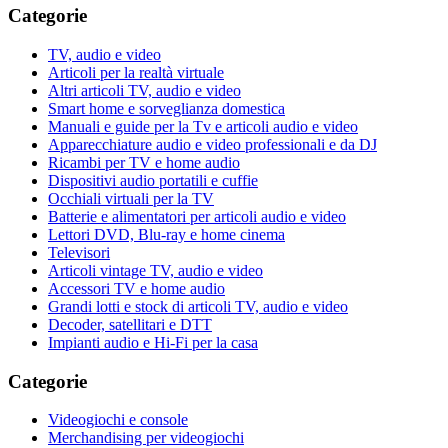
Categorie
TV, audio e video
Articoli per la realtà virtuale
Altri articoli TV, audio e video
Smart home e sorveglianza domestica
Manuali e guide per la Tv e articoli audio e video
Apparecchiature audio e video professionali e da DJ
Ricambi per TV e home audio
Dispositivi audio portatili e cuffie
Occhiali virtuali per la TV
Batterie e alimentatori per articoli audio e video
Lettori DVD, Blu-ray e home cinema
Televisori
Articoli vintage TV, audio e video
Accessori TV e home audio
Grandi lotti e stock di articoli TV, audio e video
Decoder, satellitari e DTT
Impianti audio e Hi-Fi per la casa
Categorie
Videogiochi e console
Merchandising per videogiochi