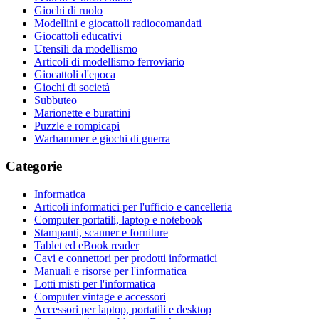
Giochi di ruolo
Modellini e giocattoli radiocomandati
Giocattoli educativi
Utensili da modellismo
Articoli di modellismo ferroviario
Giocattoli d'epoca
Giochi di società
Subbuteo
Marionette e burattini
Puzzle e rompicapi
Warhammer e giochi di guerra
Categorie
Informatica
Articoli informatici per l'ufficio e cancelleria
Computer portatili, laptop e notebook
Stampanti, scanner e forniture
Tablet ed eBook reader
Cavi e connettori per prodotti informatici
Manuali e risorse per l'informatica
Lotti misti per l'informatica
Computer vintage e accessori
Accessori per laptop, portatili e desktop