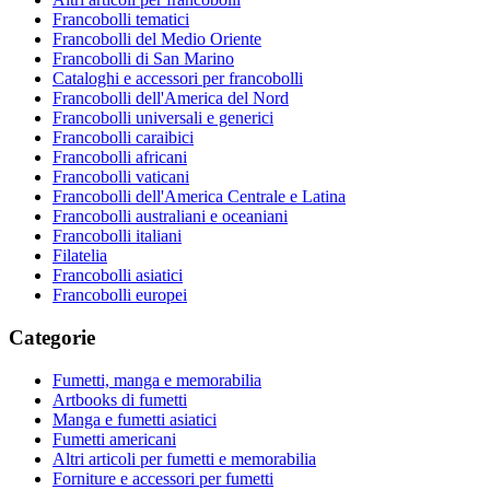
Francobolli tematici
Francobolli del Medio Oriente
Francobolli di San Marino
Cataloghi e accessori per francobolli
Francobolli dell'America del Nord
Francobolli universali e generici
Francobolli caraibici
Francobolli africani
Francobolli vaticani
Francobolli dell'America Centrale e Latina
Francobolli australiani e oceaniani
Francobolli italiani
Filatelia
Francobolli asiatici
Francobolli europei
Categorie
Fumetti, manga e memorabilia
Artbooks di fumetti
Manga e fumetti asiatici
Fumetti americani
Altri articoli per fumetti e memorabilia
Forniture e accessori per fumetti