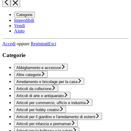
Categorie
Imperdibili
Vendi
Aiuto
Accedi
oppure
Registrati
Esci
Categorie
Abbigliamento e accessori
Altre categorie
Arredamento e bricolage per la casa
Articoli da collezione
Articoli di arte e antiquariato
Articoli per commercio, ufficio e industria
Articoli per hobby creativi
Articoli per il giardino e l'arredamento di esterni
Articoli per infanzia e premaman
Articoli per la bellezza e la salute