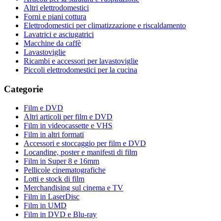
Altri elettrodomestici
Forni e piani cottura
Elettrodomestici per climatizzazione e riscaldamento
Lavatrici e asciugatrici
Macchine da caffè
Lavastoviglie
Ricambi e accessori per lavastoviglie
Piccoli elettrodomestici per la cucina
Categorie
Film e DVD
Altri articoli per film e DVD
Film in videocassette e VHS
Film in altri formati
Accessori e stoccaggio per film e DVD
Locandine, poster e manifesti di film
Film in Super 8 e 16mm
Pellicole cinematografiche
Lotti e stock di film
Merchandising sul cinema e TV
Film in LaserDisc
Film in UMD
Film in DVD e Blu-ray