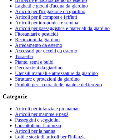
Barbecue e riscaldamento da esterno
Laghetti e giochi d'acqua da giardino
Articoli per l'irrigazione da giardino
Articoli per il compost e i rifiuti
Articoli per idroponica e semina
Articoli per paesaggistica e materiali da giardino
Fitosanitari e pesticidi
Recinzioni da giardino
Arredamento da esterno
Accessori per uccelli da esterno
Tosaerba
Piante, semi e bulbi
Decorazioni da giardino
Utensili manuali e attrezzature da giardino
Strutture e protezioni da giardino
Prodotti per la cura delle piante e del terreno
Categorie
Articoli per infanzia e premaman
Articoli per mamme e papà
Passeggini e seggiolini
Giocattoli per l'infanzia
Articoli per la nanna
Lotti e stock di articoli per l'infanzia