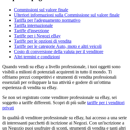
Commissioni sul valore finale
Ulteriori informazioni sulla Commissione sul valore finale
Tariffa per l'adeguamento normativo
Tariffa internazionale
Tariffe d'inserzione
Tariffe per i Negozi eBay
Tariffe per le opzioni di vendita
Tariffe per le categorie Auto, moto e altri veicoli
Costo di conversione della valuta per il venditore
Altri termini e condizioni
Quando vendi su eBay a livello professionale, i tuoi oggetti sono
visibili a milioni di potenziali acquirenti in tutto il mondo. Ti
offriamo prezzi competitivi e strumenti di vendita professionali
essenziali per sviluppare la tua attività e godere di un'ottima
esperienza di vendita su eBay.
Se non sei registrato come venditore professionale su eBay, sei
soggetto a tariffe differenti. Scopri di più sulle
tariffe per i venditori
privati
In qualità di venditore professionale su eBay, hai accesso a una serie
di interessanti pacchetti di iscrizione ai Negozi. Con un'iscrizione a
un Negozio puoi usufruire di sconti, strumenti di vendita e tanti altri