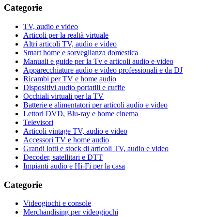
Categorie
TV, audio e video
Articoli per la realtà virtuale
Altri articoli TV, audio e video
Smart home e sorveglianza domestica
Manuali e guide per la Tv e articoli audio e video
Apparecchiature audio e video professionali e da DJ
Ricambi per TV e home audio
Dispositivi audio portatili e cuffie
Occhiali virtuali per la TV
Batterie e alimentatori per articoli audio e video
Lettori DVD, Blu-ray e home cinema
Televisori
Articoli vintage TV, audio e video
Accessori TV e home audio
Grandi lotti e stock di articoli TV, audio e video
Decoder, satellitari e DTT
Impianti audio e Hi-Fi per la casa
Categorie
Videogiochi e console
Merchandising per videogiochi