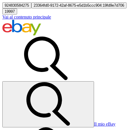
924830584275
23364fd0-9172-42af-8675-e5d1b5ccc904:19fd9e7d706
19997
Vai al contenuto principale
Il mio eBay