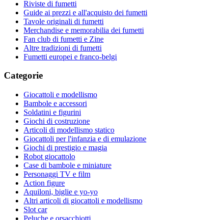
Riviste di fumetti
Guide ai prezzi e all'acquisto dei fumetti
Tavole originali di fumetti
Merchandise e memorabilia dei fumetti
Fan club di fumetti e Zine
Altre tradizioni di fumetti
Fumetti europei e franco-belgi
Categorie
Giocattoli e modellismo
Bambole e accessori
Soldatini e figurini
Giochi di costruzione
Articoli di modellismo statico
Giocattoli per l'infanzia e di emulazione
Giochi di prestigio e magia
Robot giocattolo
Case di bambole e miniature
Personaggi TV e film
Action figure
Aquiloni, biglie e yo-yo
Altri articoli di giocattoli e modellismo
Slot car
Peluche e orsacchiotti