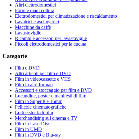
Altri elettrodomestici
Forni e piani cottura
Elettrodomestici per climatizzazione e riscaldamento
Lavatrici e asciugatrici
Macchine da caffè
Lavastoviglie
Ricambi e accessori per lavastoviglie
Piccoli elettrodomestici per la cucina
Categorie
Film e DVD
Altri articoli per film e DVD
Film in videocassette e VHS
Film in altri formati
Accessori e stoccaggio per film e DVD
Locandine, poster e manifesti di film
Film in Super 8 e 16mm
Pellicole cinematografiche
Lotti e stock di film
Merchandising sul cinema e TV
Film in LaserDisc
Film in UMD
Film in DVD e Blu-ray