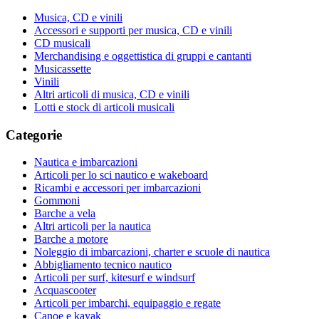
Musica, CD e vinili
Accessori e supporti per musica, CD e vinili
CD musicali
Merchandising e oggettistica di gruppi e cantanti
Musicassette
Vinili
Altri articoli di musica, CD e vinili
Lotti e stock di articoli musicali
Categorie
Nautica e imbarcazioni
Articoli per lo sci nautico e wakeboard
Ricambi e accessori per imbarcazioni
Gommoni
Barche a vela
Altri articoli per la nautica
Barche a motore
Noleggio di imbarcazioni, charter e scuole di nautica
Abbigliamento tecnico nautico
Articoli per surf, kitesurf e windsurf
Acquascooter
Articoli per imbarchi, equipaggio e regate
Canoe e kayak