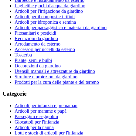
Barbecue e riscaldamento da esterno
Laghetti e giochi d'acqua da giardino
Articoli per l'irrigazione da giardino
Articoli per il compost e i rifiuti
Articoli per idroponica e semina
Articoli per paesaggistica e materiali da giardino
Fitosanitari e pesticidi
Recinzioni da giardino
Arredamento da esterno
Accessori per uccelli da esterno
Tosaerba
Piante, semi e bulbi
Decorazioni da giardino
Utensili manuali e attrezzature da giardino
Strutture e protezioni da giardino
Prodotti per la cura delle piante e del terreno
Categorie
Articoli per infanzia e premaman
Articoli per mamme e papà
Passeggini e seggiolini
Giocattoli per l'infanzia
Articoli per la nanna
Lotti e stock di articoli per l'infanzia