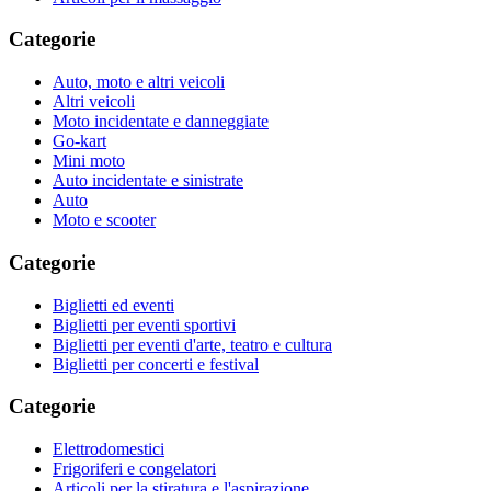
Categorie
Auto, moto e altri veicoli
Altri veicoli
Moto incidentate e danneggiate
Go-kart
Mini moto
Auto incidentate e sinistrate
Auto
Moto e scooter
Categorie
Biglietti ed eventi
Biglietti per eventi sportivi
Biglietti per eventi d'arte, teatro e cultura
Biglietti per concerti e festival
Categorie
Elettrodomestici
Frigoriferi e congelatori
Articoli per la stiratura e l'aspirazione