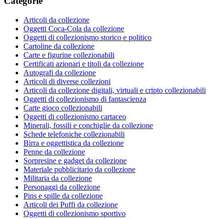
Categorie
Articoli da collezione
Oggetti Coca-Cola da collezione
Oggetti di collezionismo storico e politico
Cartoline da collezione
Carte e figurine collezionabili
Certificati azionari e titoli da collezione
Autografi da collezione
Articoli di diverse collezioni
Articoli da collezione digitali, virtuali e cripto collezionabili
Oggetti di collezionismo di fantascienza
Carte gioco collezionabili
Oggetti di collezionismo cartaceo
Minerali, fossili e conchiglie da collezione
Schede telefoniche collezionabili
Birra e oggettistica da collezione
Penne da collezione
Sorpresine e gadget da collezione
Materiale pubblicitario da collezione
Militaria da collezione
Personaggi da collezione
Pins e spille da collezione
Articoli dei Puffi da collezione
Oggetti di collezionismo sportivo