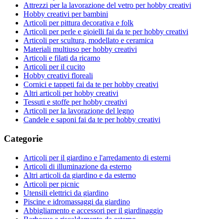
Attrezzi per la lavorazione del vetro per hobby creativi
Hobby creativi per bambini
Articoli per pittura decorativa e folk
Articoli per perle e gioielli fai da te per hobby creativi
Articoli per scultura, modellato e ceramica
Materiali multiuso per hobby creativi
Articoli e filati da ricamo
Articoli per il cucito
Hobby creativi floreali
Cornici e tappeti fai da te per hobby creativi
Altri articoli per hobby creativi
Tessuti e stoffe per hobby creativi
Articoli per la lavorazione del legno
Candele e saponi fai da te per hobby creativi
Categorie
Articoli per il giardino e l'arredamento di esterni
Articoli di illuminazione da esterno
Altri articoli da giardino e da esterno
Articoli per picnic
Utensili elettrici da giardino
Piscine e idromassaggi da giardino
Abbigliamento e accessori per il giardinaggio