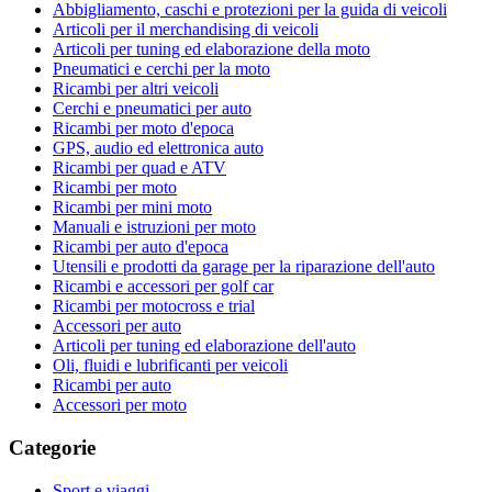
Abbigliamento, caschi e protezioni per la guida di veicoli
Articoli per il merchandising di veicoli
Articoli per tuning ed elaborazione della moto
Pneumatici e cerchi per la moto
Ricambi per altri veicoli
Cerchi e pneumatici per auto
Ricambi per moto d'epoca
GPS, audio ed elettronica auto
Ricambi per quad e ATV
Ricambi per moto
Ricambi per mini moto
Manuali e istruzioni per moto
Ricambi per auto d'epoca
Utensili e prodotti da garage per la riparazione dell'auto
Ricambi e accessori per golf car
Ricambi per motocross e trial
Accessori per auto
Articoli per tuning ed elaborazione dell'auto
Oli, fluidi e lubrificanti per veicoli
Ricambi per auto
Accessori per moto
Categorie
Sport e viaggi