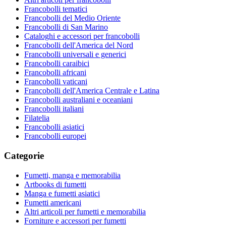
Francobolli tematici
Francobolli del Medio Oriente
Francobolli di San Marino
Cataloghi e accessori per francobolli
Francobolli dell'America del Nord
Francobolli universali e generici
Francobolli caraibici
Francobolli africani
Francobolli vaticani
Francobolli dell'America Centrale e Latina
Francobolli australiani e oceaniani
Francobolli italiani
Filatelia
Francobolli asiatici
Francobolli europei
Categorie
Fumetti, manga e memorabilia
Artbooks di fumetti
Manga e fumetti asiatici
Fumetti americani
Altri articoli per fumetti e memorabilia
Forniture e accessori per fumetti