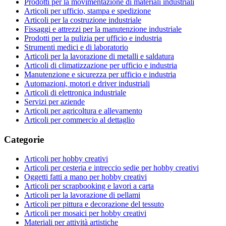
Prodotti per la movimentazione di materiali industriali
Articoli per ufficio, stampa e spedizione
Articoli per la costruzione industriale
Fissaggi e attrezzi per la manutenzione industriale
Prodotti per la pulizia per ufficio e industria
Strumenti medici e di laboratorio
Articoli per la lavorazione di metalli e saldatura
Articoli di climatizzazione per ufficio e industria
Manutenzione e sicurezza per ufficio e industria
Automazioni, motori e driver industriali
Articoli di elettronica industriale
Servizi per aziende
Articoli per agricoltura e allevamento
Articoli per commercio al dettaglio
Categorie
Articoli per hobby creativi
Articoli per cesteria e intreccio sedie per hobby creativi
Oggetti fatti a mano per hobby creativi
Articoli per scrapbooking e lavori a carta
Articoli per la lavorazione di pellami
Articoli per pittura e decorazione del tessuto
Articoli per mosaici per hobby creativi
Materiali per attività artistiche