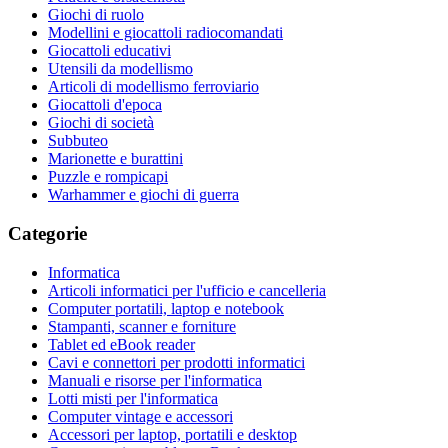
Giochi di ruolo
Modellini e giocattoli radiocomandati
Giocattoli educativi
Utensili da modellismo
Articoli di modellismo ferroviario
Giocattoli d'epoca
Giochi di società
Subbuteo
Marionette e burattini
Puzzle e rompicapi
Warhammer e giochi di guerra
Categorie
Informatica
Articoli informatici per l'ufficio e cancelleria
Computer portatili, laptop e notebook
Stampanti, scanner e forniture
Tablet ed eBook reader
Cavi e connettori per prodotti informatici
Manuali e risorse per l'informatica
Lotti misti per l'informatica
Computer vintage e accessori
Accessori per laptop, portatili e desktop