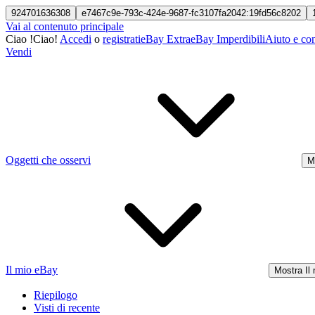
924701636308
e7467c9e-793c-424e-9687-fc3107fa2042:19fd56c8202
Vai al contenuto principale
Ciao
!
Ciao!
Accedi
o
registrati
eBay Extra
eBay Imperdibili
Aiuto e con
Vendi
Oggetti che osservi
M
Il mio eBay
Mostra Il
Riepilogo
Visti di recente