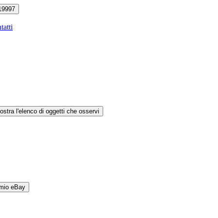
19997
tatti
ostra l'elenco di oggetti che osservi
 mio eBay