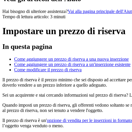
Hai bisogno di ulteriore assistenza?
Vai alla pagina principale dell'Aiu
Tempo di lettura articolo: 3 minuti
Impostare un prezzo di riserva
In questa pagina
Come aggiungere un prezzo di riserva a una nuova inserzione
Come aggiungere un prezzo di riserva a un'inserzione esistente
Come modificare il prezzo di riserva
Il prezzo di riserva è il prezzo minimo che sei disposto ad accettare p
doverlo vendere a un prezzo inferiore a quello adeguato.
Sei un acquirente e stai cercando informazioni sul prezzo di riserva? Le
Quando imposti un prezzo di riserva, gli offerenti vedono soltanto se 
al prezzo di riserva, non sei tenuto a vendere l'oggetto.
Il prezzo di riserva è un'
opzione di vendita per le inserzioni in format
l’oggetto venga venduto o meno.