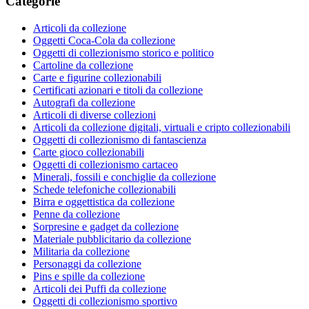
Categorie
Articoli da collezione
Oggetti Coca-Cola da collezione
Oggetti di collezionismo storico e politico
Cartoline da collezione
Carte e figurine collezionabili
Certificati azionari e titoli da collezione
Autografi da collezione
Articoli di diverse collezioni
Articoli da collezione digitali, virtuali e cripto collezionabili
Oggetti di collezionismo di fantascienza
Carte gioco collezionabili
Oggetti di collezionismo cartaceo
Minerali, fossili e conchiglie da collezione
Schede telefoniche collezionabili
Birra e oggettistica da collezione
Penne da collezione
Sorpresine e gadget da collezione
Materiale pubblicitario da collezione
Militaria da collezione
Personaggi da collezione
Pins e spille da collezione
Articoli dei Puffi da collezione
Oggetti di collezionismo sportivo