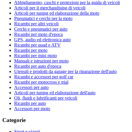
Abbigliamento, caschi e protezioni per la guida di veicoli
Articoli per il merchandising di veicoli
Articoli per tuning ed elaborazione della moto
Pneumatici e cerchi per la moto
Ricambi per altri veicoli
Cerchi e pneumatici per auto
Ricambi per moto d'epoca
GPS, audio ed elettronica auto
Ricambi per quad e ATV
Ricambi per moto
Ricambi per mini moto
Manuali e istruzioni per moto
Ricambi per auto d'epoca
Utensili e prodotti da garage per la riparazione dell'auto
Ricambi e accessori per golf car
Ricambi per motocross e trial
Accessori per auto
Articoli per tuning ed elaborazione dell'auto
Oli, fluidi e lubrificanti per veicoli
Ricambi per auto
Accessori per moto
Categorie
Sport e viaggi