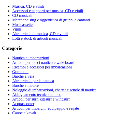
Musica, CD e vinili
Accessori e supporti per musica, CD e vinili
CD musicali
Merchandising e oggettistica di gruppi e cantanti
Musicassette
Vinili
Altri articoli di musica, CD e vinili
Lotti e stock di articoli musicali
Categorie
Nautica e imbarcazioni
Articoli per lo sci nautico e wakeboard
Ricambi e accessori per imbarcazioni
Gommoni
Barche a vela
Altri articoli per la nautica
Barche a motore
Noleggio di imbarcazioni, charter e scuole di nautica
Abbigliamento tecnico nautico
Articoli per surf, kitesurf e windsurf
Acquascooter
Articoli per imbarchi, equipaggio e regate
Canoe e kayak