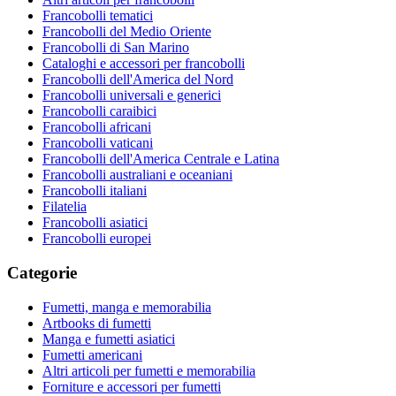
Francobolli tematici
Francobolli del Medio Oriente
Francobolli di San Marino
Cataloghi e accessori per francobolli
Francobolli dell'America del Nord
Francobolli universali e generici
Francobolli caraibici
Francobolli africani
Francobolli vaticani
Francobolli dell'America Centrale e Latina
Francobolli australiani e oceaniani
Francobolli italiani
Filatelia
Francobolli asiatici
Francobolli europei
Categorie
Fumetti, manga e memorabilia
Artbooks di fumetti
Manga e fumetti asiatici
Fumetti americani
Altri articoli per fumetti e memorabilia
Forniture e accessori per fumetti