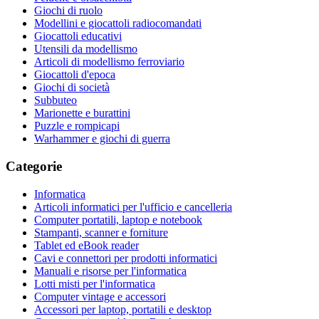
Giochi di ruolo
Modellini e giocattoli radiocomandati
Giocattoli educativi
Utensili da modellismo
Articoli di modellismo ferroviario
Giocattoli d'epoca
Giochi di società
Subbuteo
Marionette e burattini
Puzzle e rompicapi
Warhammer e giochi di guerra
Categorie
Informatica
Articoli informatici per l'ufficio e cancelleria
Computer portatili, laptop e notebook
Stampanti, scanner e forniture
Tablet ed eBook reader
Cavi e connettori per prodotti informatici
Manuali e risorse per l'informatica
Lotti misti per l'informatica
Computer vintage e accessori
Accessori per laptop, portatili e desktop