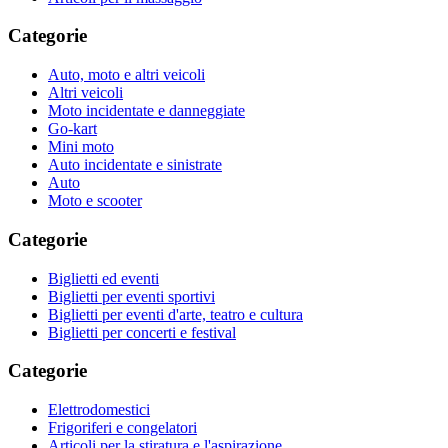
Categorie
Auto, moto e altri veicoli
Altri veicoli
Moto incidentate e danneggiate
Go-kart
Mini moto
Auto incidentate e sinistrate
Auto
Moto e scooter
Categorie
Biglietti ed eventi
Biglietti per eventi sportivi
Biglietti per eventi d'arte, teatro e cultura
Biglietti per concerti e festival
Categorie
Elettrodomestici
Frigoriferi e congelatori
Articoli per la stiratura e l'aspirazione