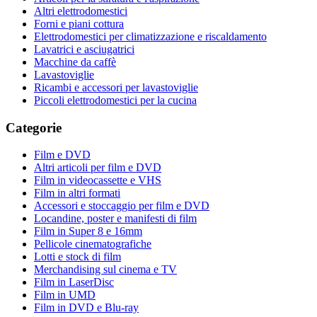
Altri elettrodomestici
Forni e piani cottura
Elettrodomestici per climatizzazione e riscaldamento
Lavatrici e asciugatrici
Macchine da caffè
Lavastoviglie
Ricambi e accessori per lavastoviglie
Piccoli elettrodomestici per la cucina
Categorie
Film e DVD
Altri articoli per film e DVD
Film in videocassette e VHS
Film in altri formati
Accessori e stoccaggio per film e DVD
Locandine, poster e manifesti di film
Film in Super 8 e 16mm
Pellicole cinematografiche
Lotti e stock di film
Merchandising sul cinema e TV
Film in LaserDisc
Film in UMD
Film in DVD e Blu-ray