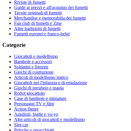
Riviste di fumetti
Guide ai prezzi e all'acquisto dei fumetti
Tavole originali di fumetti
Merchandise e memorabilia dei fumetti
Fan club di fumetti e Zine
Altre tradizioni di fumetti
Fumetti europei e franco-belgi
Categorie
Giocattoli e modellismo
Bambole e accessori
Soldatini e figurini
Giochi di costruzione
Articoli di modellismo statico
Giocattoli per l'infanzia e di emulazione
Giochi di prestigio e magia
Robot giocattolo
Case di bambole e miniature
Personaggi TV e film
Action figure
Aquiloni, biglie e yo-yo
Altri articoli di giocattoli e modellismo
Slot car
Peluche e orsacchiotti