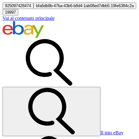
925097428474
bfa6db9b-47ba-43b6-b8d4-1ab08ed7dbb5:19fe6384c2a
19997
Vai al contenuto principale
Il mio eBay