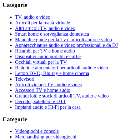
Categorie
TV, audio e video
Articoli per la realtà virtuale
Altri articoli TV, audio e video
Smart home e sorveglianza domestica
Manuali e guide per la Tv e articoli audio e video
Apparecchiature audio e video professionali e da DJ
Ricambi per TV e home audio
Dispositivi audio portatili e cuffie
Occhiali virtuali per la TV
Batterie e alimentatori per articoli audio e video
Lettori DVD, Blu-ray e home cinema
Televisori
Articoli vintage TV, audio e video
Accessori TV e home audio
Grandi lotti e stock di articoli TV, audio e video
Decoder, satellitari e DTT
Impianti audio e Hi-Fi per la casa
Categorie
Videogiochi e console
Merchandising per videogiochi