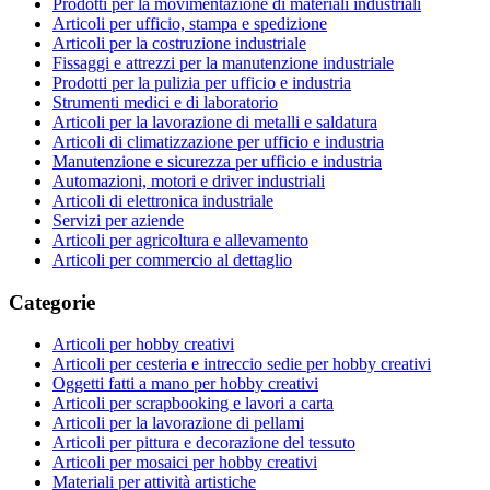
Prodotti per la movimentazione di materiali industriali
Articoli per ufficio, stampa e spedizione
Articoli per la costruzione industriale
Fissaggi e attrezzi per la manutenzione industriale
Prodotti per la pulizia per ufficio e industria
Strumenti medici e di laboratorio
Articoli per la lavorazione di metalli e saldatura
Articoli di climatizzazione per ufficio e industria
Manutenzione e sicurezza per ufficio e industria
Automazioni, motori e driver industriali
Articoli di elettronica industriale
Servizi per aziende
Articoli per agricoltura e allevamento
Articoli per commercio al dettaglio
Categorie
Articoli per hobby creativi
Articoli per cesteria e intreccio sedie per hobby creativi
Oggetti fatti a mano per hobby creativi
Articoli per scrapbooking e lavori a carta
Articoli per la lavorazione di pellami
Articoli per pittura e decorazione del tessuto
Articoli per mosaici per hobby creativi
Materiali per attività artistiche