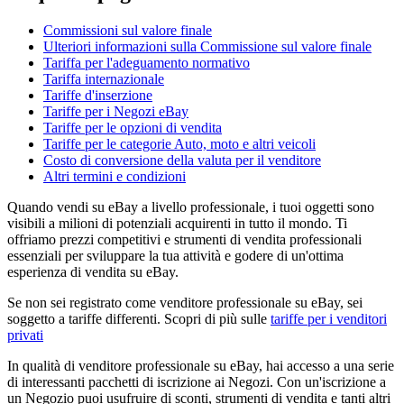
Commissioni sul valore finale
Ulteriori informazioni sulla Commissione sul valore finale
Tariffa per l'adeguamento normativo
Tariffa internazionale
Tariffe d'inserzione
Tariffe per i Negozi eBay
Tariffe per le opzioni di vendita
Tariffe per le categorie Auto, moto e altri veicoli
Costo di conversione della valuta per il venditore
Altri termini e condizioni
Quando vendi su eBay a livello professionale, i tuoi oggetti sono
visibili a milioni di potenziali acquirenti in tutto il mondo. Ti
offriamo prezzi competitivi e strumenti di vendita professionali
essenziali per sviluppare la tua attività e godere di un'ottima
esperienza di vendita su eBay.
Se non sei registrato come venditore professionale su eBay, sei
soggetto a tariffe differenti. Scopri di più sulle
tariffe per i venditori
privati
In qualità di venditore professionale su eBay, hai accesso a una serie
di interessanti pacchetti di iscrizione ai Negozi. Con un'iscrizione a
un Negozio puoi usufruire di sconti, strumenti di vendita e tanti altri