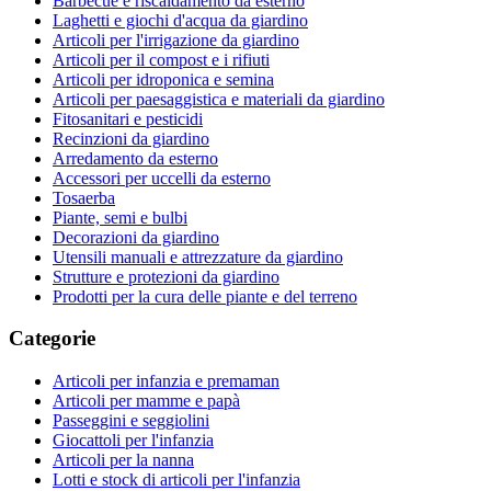
Barbecue e riscaldamento da esterno
Laghetti e giochi d'acqua da giardino
Articoli per l'irrigazione da giardino
Articoli per il compost e i rifiuti
Articoli per idroponica e semina
Articoli per paesaggistica e materiali da giardino
Fitosanitari e pesticidi
Recinzioni da giardino
Arredamento da esterno
Accessori per uccelli da esterno
Tosaerba
Piante, semi e bulbi
Decorazioni da giardino
Utensili manuali e attrezzature da giardino
Strutture e protezioni da giardino
Prodotti per la cura delle piante e del terreno
Categorie
Articoli per infanzia e premaman
Articoli per mamme e papà
Passeggini e seggiolini
Giocattoli per l'infanzia
Articoli per la nanna
Lotti e stock di articoli per l'infanzia