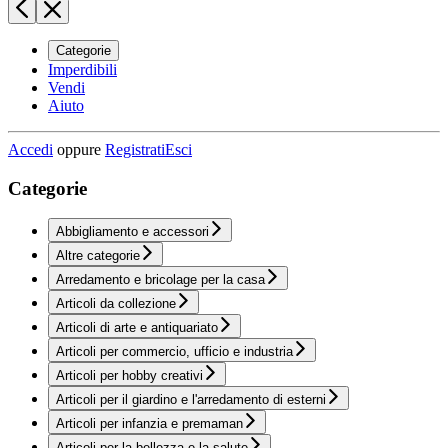
Categorie
Imperdibili
Vendi
Aiuto
Accedi
oppure
Registrati
Esci
Categorie
Abbigliamento e accessori
Altre categorie
Arredamento e bricolage per la casa
Articoli da collezione
Articoli di arte e antiquariato
Articoli per commercio, ufficio e industria
Articoli per hobby creativi
Articoli per il giardino e l'arredamento di esterni
Articoli per infanzia e premaman
Articoli per la bellezza e la salute