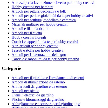
Attrezzi per la lavorazione del vetro per hobby creativi
Hobby creativi per bambini
Articoli per pittura decorativa e folk
Articoli per perle e gioielli fai da te per hobby creativi
Articoli per scultura, modellato e ceramica
Materiali multiuso per hobby creativi
Articoli e filati da ricamo
Articoli per il cucito
Hobby creativi floreali
Cornici e tappeti fai da te per hobby creativi
Altri articoli per hobby creativi
Tessuti e stoffe per hobby creativi
Articoli per la lavorazione del legno
Candele e saponi fai da te per hobby creativi
Categorie
Articoli per il giardino e l'arredamento di esterni
Articoli di illuminazione da esterno
Altri articoli da giardino e da esterno
Articoli per picnic
Utensili elettrici da giardino
Piscine e idromassaggi da giardino
Abbigliamento e accessori per il giardinaggio