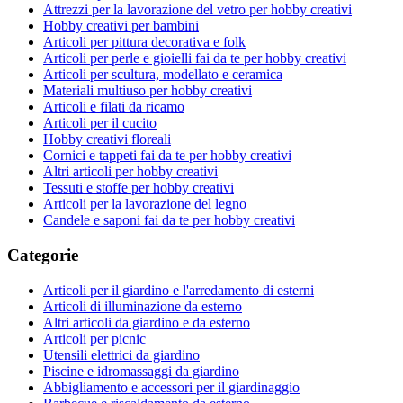
Attrezzi per la lavorazione del vetro per hobby creativi
Hobby creativi per bambini
Articoli per pittura decorativa e folk
Articoli per perle e gioielli fai da te per hobby creativi
Articoli per scultura, modellato e ceramica
Materiali multiuso per hobby creativi
Articoli e filati da ricamo
Articoli per il cucito
Hobby creativi floreali
Cornici e tappeti fai da te per hobby creativi
Altri articoli per hobby creativi
Tessuti e stoffe per hobby creativi
Articoli per la lavorazione del legno
Candele e saponi fai da te per hobby creativi
Categorie
Articoli per il giardino e l'arredamento di esterni
Articoli di illuminazione da esterno
Altri articoli da giardino e da esterno
Articoli per picnic
Utensili elettrici da giardino
Piscine e idromassaggi da giardino
Abbigliamento e accessori per il giardinaggio