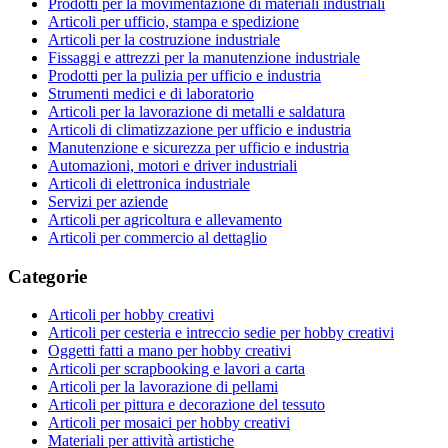
Prodotti per la movimentazione di materiali industriali
Articoli per ufficio, stampa e spedizione
Articoli per la costruzione industriale
Fissaggi e attrezzi per la manutenzione industriale
Prodotti per la pulizia per ufficio e industria
Strumenti medici e di laboratorio
Articoli per la lavorazione di metalli e saldatura
Articoli di climatizzazione per ufficio e industria
Manutenzione e sicurezza per ufficio e industria
Automazioni, motori e driver industriali
Articoli di elettronica industriale
Servizi per aziende
Articoli per agricoltura e allevamento
Articoli per commercio al dettaglio
Categorie
Articoli per hobby creativi
Articoli per cesteria e intreccio sedie per hobby creativi
Oggetti fatti a mano per hobby creativi
Articoli per scrapbooking e lavori a carta
Articoli per la lavorazione di pellami
Articoli per pittura e decorazione del tessuto
Articoli per mosaici per hobby creativi
Materiali per attività artistiche