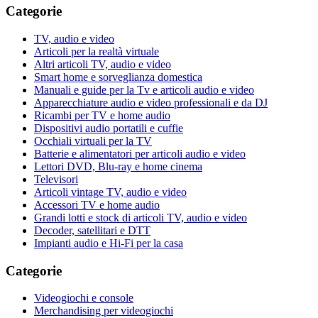
Categorie
TV, audio e video
Articoli per la realtà virtuale
Altri articoli TV, audio e video
Smart home e sorveglianza domestica
Manuali e guide per la Tv e articoli audio e video
Apparecchiature audio e video professionali e da DJ
Ricambi per TV e home audio
Dispositivi audio portatili e cuffie
Occhiali virtuali per la TV
Batterie e alimentatori per articoli audio e video
Lettori DVD, Blu-ray e home cinema
Televisori
Articoli vintage TV, audio e video
Accessori TV e home audio
Grandi lotti e stock di articoli TV, audio e video
Decoder, satellitari e DTT
Impianti audio e Hi-Fi per la casa
Categorie
Videogiochi e console
Merchandising per videogiochi