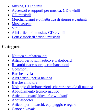
Musica, CD e vinili
Accessori e supporti per musica, CD e vinili
CD musicali
Merchandising e oggettistica di gruppi e cantanti
Musicassette
Vinili
Altri articoli di musica, CD e vinili
Lotti e stock di articoli musicali
Categorie
Nautica e imbarcazioni
Articoli per lo sci nautico e wakeboard
Ricambi e accessori per imbarcazioni
Gommoni
Barche a vela
Altri articoli per la nautica
Barche a motore
Noleggio di imbarcazioni, charter e scuole di nautica
Abbigliamento tecnico nautico
Articoli per surf, kitesurf e windsurf
Acquascooter
Articoli per imbarchi, equipaggio e regate
Canoe e kayak