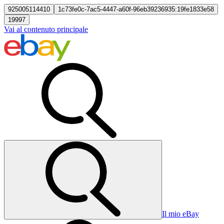
925005114410
1c73fe0c-7ac5-4447-a60f-96eb39236935:19fe1833e58
19997
Vai al contenuto principale
Il mio eBay