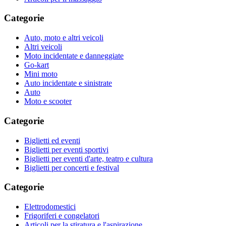
Categorie
Auto, moto e altri veicoli
Altri veicoli
Moto incidentate e danneggiate
Go-kart
Mini moto
Auto incidentate e sinistrate
Auto
Moto e scooter
Categorie
Biglietti ed eventi
Biglietti per eventi sportivi
Biglietti per eventi d'arte, teatro e cultura
Biglietti per concerti e festival
Categorie
Elettrodomestici
Frigoriferi e congelatori
Articoli per la stiratura e l'aspirazione