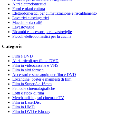
Altri elettrodomestici
Forni e piani cottura
Elettrodomestici per climatizzazione e riscaldamento
Lavatrici e asciugatrici
Macchine da caffè
Lavastoviglie
Ricambi e accessori per lavastoviglie
Piccoli elettrodomestici per la cucina
Categorie
Film e DVD
Altri articoli per film e DVD
Film in videocassette e VHS
Film in altri formati
Accessori e stoccaggio per film e DVD
Locandine, poster e manifesti di film
Film in Super 8 e 16mm
Pellicole cinematografiche
Lotti e stock di film
Merchandising sul cinema e TV
Film in LaserDisc
Film in UMD
Film in DVD e Blu-ray