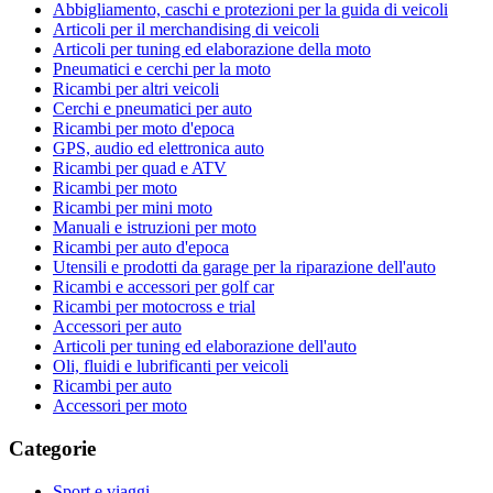
Abbigliamento, caschi e protezioni per la guida di veicoli
Articoli per il merchandising di veicoli
Articoli per tuning ed elaborazione della moto
Pneumatici e cerchi per la moto
Ricambi per altri veicoli
Cerchi e pneumatici per auto
Ricambi per moto d'epoca
GPS, audio ed elettronica auto
Ricambi per quad e ATV
Ricambi per moto
Ricambi per mini moto
Manuali e istruzioni per moto
Ricambi per auto d'epoca
Utensili e prodotti da garage per la riparazione dell'auto
Ricambi e accessori per golf car
Ricambi per motocross e trial
Accessori per auto
Articoli per tuning ed elaborazione dell'auto
Oli, fluidi e lubrificanti per veicoli
Ricambi per auto
Accessori per moto
Categorie
Sport e viaggi