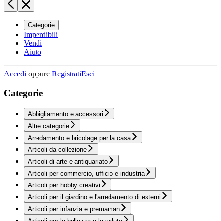
Categorie
Imperdibili
Vendi
Aiuto
Accedi
oppure
Registrati
Esci
Categorie
Abbigliamento e accessori
Altre categorie
Arredamento e bricolage per la casa
Articoli da collezione
Articoli di arte e antiquariato
Articoli per commercio, ufficio e industria
Articoli per hobby creativi
Articoli per il giardino e l'arredamento di esterni
Articoli per infanzia e premaman
Articoli per la bellezza e la salute