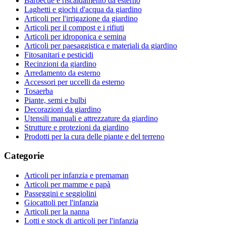
Barbecue e riscaldamento da esterno
Laghetti e giochi d'acqua da giardino
Articoli per l'irrigazione da giardino
Articoli per il compost e i rifiuti
Articoli per idroponica e semina
Articoli per paesaggistica e materiali da giardino
Fitosanitari e pesticidi
Recinzioni da giardino
Arredamento da esterno
Accessori per uccelli da esterno
Tosaerba
Piante, semi e bulbi
Decorazioni da giardino
Utensili manuali e attrezzature da giardino
Strutture e protezioni da giardino
Prodotti per la cura delle piante e del terreno
Categorie
Articoli per infanzia e premaman
Articoli per mamme e papà
Passeggini e seggiolini
Giocattoli per l'infanzia
Articoli per la nanna
Lotti e stock di articoli per l'infanzia