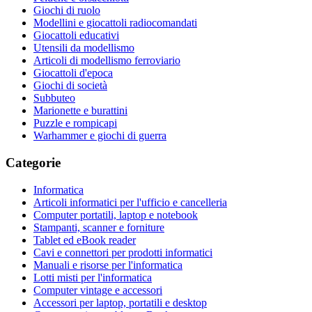
Giochi di ruolo
Modellini e giocattoli radiocomandati
Giocattoli educativi
Utensili da modellismo
Articoli di modellismo ferroviario
Giocattoli d'epoca
Giochi di società
Subbuteo
Marionette e burattini
Puzzle e rompicapi
Warhammer e giochi di guerra
Categorie
Informatica
Articoli informatici per l'ufficio e cancelleria
Computer portatili, laptop e notebook
Stampanti, scanner e forniture
Tablet ed eBook reader
Cavi e connettori per prodotti informatici
Manuali e risorse per l'informatica
Lotti misti per l'informatica
Computer vintage e accessori
Accessori per laptop, portatili e desktop