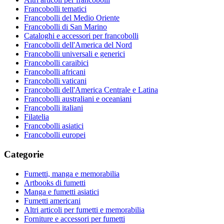
Francobolli tematici
Francobolli del Medio Oriente
Francobolli di San Marino
Cataloghi e accessori per francobolli
Francobolli dell'America del Nord
Francobolli universali e generici
Francobolli caraibici
Francobolli africani
Francobolli vaticani
Francobolli dell'America Centrale e Latina
Francobolli australiani e oceaniani
Francobolli italiani
Filatelia
Francobolli asiatici
Francobolli europei
Categorie
Fumetti, manga e memorabilia
Artbooks di fumetti
Manga e fumetti asiatici
Fumetti americani
Altri articoli per fumetti e memorabilia
Forniture e accessori per fumetti