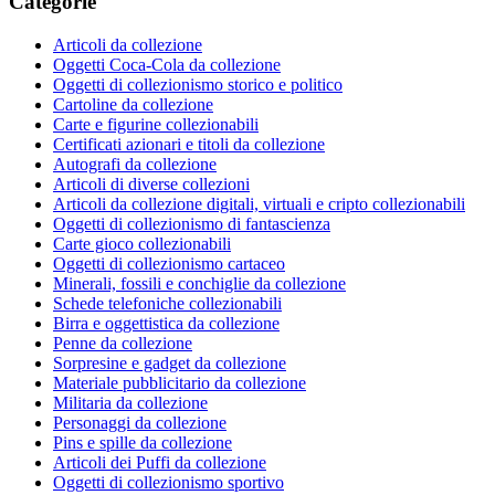
Categorie
Articoli da collezione
Oggetti Coca-Cola da collezione
Oggetti di collezionismo storico e politico
Cartoline da collezione
Carte e figurine collezionabili
Certificati azionari e titoli da collezione
Autografi da collezione
Articoli di diverse collezioni
Articoli da collezione digitali, virtuali e cripto collezionabili
Oggetti di collezionismo di fantascienza
Carte gioco collezionabili
Oggetti di collezionismo cartaceo
Minerali, fossili e conchiglie da collezione
Schede telefoniche collezionabili
Birra e oggettistica da collezione
Penne da collezione
Sorpresine e gadget da collezione
Materiale pubblicitario da collezione
Militaria da collezione
Personaggi da collezione
Pins e spille da collezione
Articoli dei Puffi da collezione
Oggetti di collezionismo sportivo