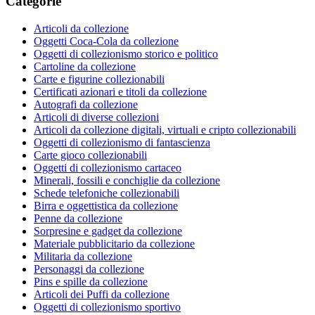
Categorie
Articoli da collezione
Oggetti Coca-Cola da collezione
Oggetti di collezionismo storico e politico
Cartoline da collezione
Carte e figurine collezionabili
Certificati azionari e titoli da collezione
Autografi da collezione
Articoli di diverse collezioni
Articoli da collezione digitali, virtuali e cripto collezionabili
Oggetti di collezionismo di fantascienza
Carte gioco collezionabili
Oggetti di collezionismo cartaceo
Minerali, fossili e conchiglie da collezione
Schede telefoniche collezionabili
Birra e oggettistica da collezione
Penne da collezione
Sorpresine e gadget da collezione
Materiale pubblicitario da collezione
Militaria da collezione
Personaggi da collezione
Pins e spille da collezione
Articoli dei Puffi da collezione
Oggetti di collezionismo sportivo