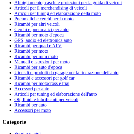
Abbigliamento, caschi e protezioni per la guida di veicoli
Articoli per il merchandising di veicoli
Articoli per tuning ed elaborazione della moto
Pneumatici e cerchi per la moto
Ricambi per altri veicoli
Cerchi e pneumatici per auto
Ricambi per moto d'epoca
GPS, audio ed elettronica auto
Ricambi per quad e ATV
Ricambi per moto
Ricambi per mini moto
Manuali e istruzioni per moto
Ricambi per auto d'epoca
Utensili e prodotti da garage per la riparazione dell'auto
Ricambi e accessori per golf car
Ricambi per motocross e trial
Accessori per auto
Articoli per tuning ed elaborazione dell'auto
Oli, fluidi e lubrificanti per veicoli
Ricambi per auto
Accessori per moto
Categorie
Sport e viaggi