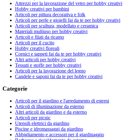
Attrezzi per la lavorazione del vetro per hobby creativi
Hobby creativi per bambini
Articoli per pittura decorativa e folk
Articoli per perle e gioielli fai da te per hobby creativi
Articoli per scultura, modellato e ceramica
Materiali multiuso per hobby creativi
Articoli e filati da ricamo
Articoli per il cucito
Hobby creativi floreali
Cornici e tappeti fai da te per hobby creativi
Altri articoli per hobby creativi
Tessuti e stoffe per hobby creativi
Articoli per la lavorazione del legno
Candele e saponi fai da te per hobby creativi
Categorie
Articoli per il giardino e l'arredamento di esterni
Articoli di illuminazione da esterno
Altri articoli da giardino e da esterno
Articoli per picnic
Utensili elettrici da giardino
Piscine e idromassaggi da giardino
Abbigliamento e accessori per il giardinaggio