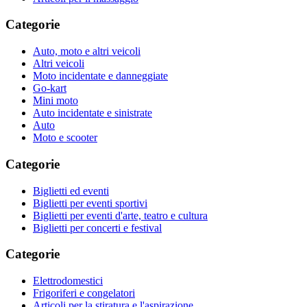
Categorie
Auto, moto e altri veicoli
Altri veicoli
Moto incidentate e danneggiate
Go-kart
Mini moto
Auto incidentate e sinistrate
Auto
Moto e scooter
Categorie
Biglietti ed eventi
Biglietti per eventi sportivi
Biglietti per eventi d'arte, teatro e cultura
Biglietti per concerti e festival
Categorie
Elettrodomestici
Frigoriferi e congelatori
Articoli per la stiratura e l'aspirazione