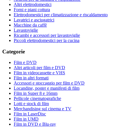
Altri elettrodomestici
Forni e piani cottura
Elettrodomestici per climatizzazione e riscaldamento
Lavatrici e asciugatrici
Macchine da caffè
Lavastoviglie
Ricambi e accessori per lavastoviglie
Piccoli elettrodomestici per la cucina
Categorie
Film e DVD
Altri articoli per film e DVD
Film in videocassette e VHS
Film in altri formati
Accessori e stoccaggio per film e DVD
Locandine, poster e manifesti di film
Film in Super 8 e 16mm
Pellicole cinematografiche
Lotti e stock di film
Merchandising sul cinema e TV
Film in LaserDisc
Film in UMD
Film in DVD e Blu-ray