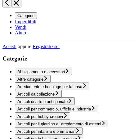
Categorie
Imperdibili
Vendi
Aiuto
Accedi
oppure
Registrati
Esci
Categorie
Abbigliamento e accessori
Altre categorie
Arredamento e bricolage per la casa
Articoli da collezione
Articoli di arte e antiquariato
Articoli per commercio, ufficio e industria
Articoli per hobby creativi
Articoli per il giardino e l'arredamento di esterni
Articoli per infanzia e premaman
Articoli per la bellezza e la salute