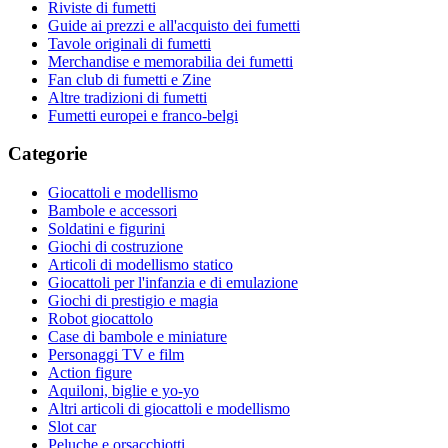
Riviste di fumetti
Guide ai prezzi e all'acquisto dei fumetti
Tavole originali di fumetti
Merchandise e memorabilia dei fumetti
Fan club di fumetti e Zine
Altre tradizioni di fumetti
Fumetti europei e franco-belgi
Categorie
Giocattoli e modellismo
Bambole e accessori
Soldatini e figurini
Giochi di costruzione
Articoli di modellismo statico
Giocattoli per l'infanzia e di emulazione
Giochi di prestigio e magia
Robot giocattolo
Case di bambole e miniature
Personaggi TV e film
Action figure
Aquiloni, biglie e yo-yo
Altri articoli di giocattoli e modellismo
Slot car
Peluche e orsacchiotti