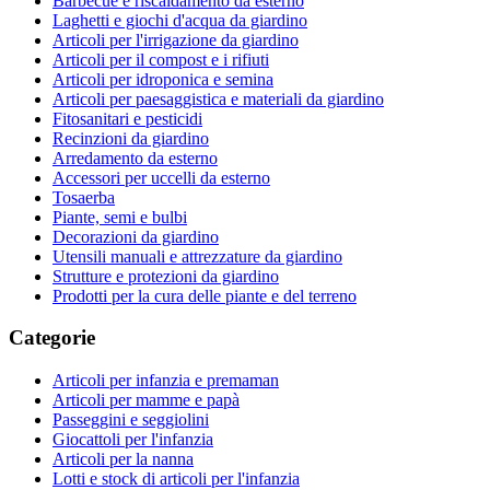
Barbecue e riscaldamento da esterno
Laghetti e giochi d'acqua da giardino
Articoli per l'irrigazione da giardino
Articoli per il compost e i rifiuti
Articoli per idroponica e semina
Articoli per paesaggistica e materiali da giardino
Fitosanitari e pesticidi
Recinzioni da giardino
Arredamento da esterno
Accessori per uccelli da esterno
Tosaerba
Piante, semi e bulbi
Decorazioni da giardino
Utensili manuali e attrezzature da giardino
Strutture e protezioni da giardino
Prodotti per la cura delle piante e del terreno
Categorie
Articoli per infanzia e premaman
Articoli per mamme e papà
Passeggini e seggiolini
Giocattoli per l'infanzia
Articoli per la nanna
Lotti e stock di articoli per l'infanzia