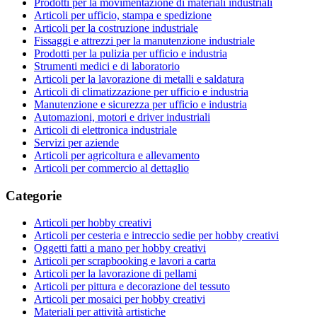
Prodotti per la movimentazione di materiali industriali
Articoli per ufficio, stampa e spedizione
Articoli per la costruzione industriale
Fissaggi e attrezzi per la manutenzione industriale
Prodotti per la pulizia per ufficio e industria
Strumenti medici e di laboratorio
Articoli per la lavorazione di metalli e saldatura
Articoli di climatizzazione per ufficio e industria
Manutenzione e sicurezza per ufficio e industria
Automazioni, motori e driver industriali
Articoli di elettronica industriale
Servizi per aziende
Articoli per agricoltura e allevamento
Articoli per commercio al dettaglio
Categorie
Articoli per hobby creativi
Articoli per cesteria e intreccio sedie per hobby creativi
Oggetti fatti a mano per hobby creativi
Articoli per scrapbooking e lavori a carta
Articoli per la lavorazione di pellami
Articoli per pittura e decorazione del tessuto
Articoli per mosaici per hobby creativi
Materiali per attività artistiche