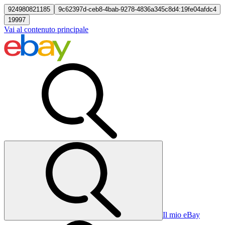
924980821185
9c62397d-ceb8-4bab-9278-4836a345c8d4:19fe04afdc4
19997
Vai al contenuto principale
Il mio eBay