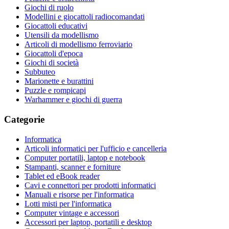
Giochi di ruolo
Modellini e giocattoli radiocomandati
Giocattoli educativi
Utensili da modellismo
Articoli di modellismo ferroviario
Giocattoli d'epoca
Giochi di società
Subbuteo
Marionette e burattini
Puzzle e rompicapi
Warhammer e giochi di guerra
Categorie
Informatica
Articoli informatici per l'ufficio e cancelleria
Computer portatili, laptop e notebook
Stampanti, scanner e forniture
Tablet ed eBook reader
Cavi e connettori per prodotti informatici
Manuali e risorse per l'informatica
Lotti misti per l'informatica
Computer vintage e accessori
Accessori per laptop, portatili e desktop