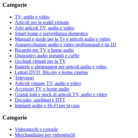
Categorie
TV, audio e video
Articoli per la realtà virtuale
Altri articoli TV, audio e video
Smart home e sorveglianza domestica
Manuali e guide per la Tv e articoli audio e video
Apparecchiature audio e video professionali e da DJ
Ricambi per TV e home audio
Dispositivi audio portatili e cuffie
Occhiali virtuali per la TV
Batterie e alimentatori per articoli audio e video
Lettori DVD, Blu-ray e home cinema
Televisori
Articoli vintage TV, audio e video
Accessori TV e home audio
Grandi lotti e stock di articoli TV, audio e video
Decoder, satellitari e DTT
Impianti audio e Hi-Fi per la casa
Categorie
Videogiochi e console
Merchandising per videogiochi