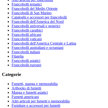
Francobolli tematici
Francobolli del Medio Oriente
Francobolli di San Marino
Cataloghi e accessori per francobolli
Francobolli dell'America del Nord
Francobolli universali e generici
Francobolli caraibici
Francobolli africani
Francobolli vaticani
Francobolli dell'America Centrale e Latina
Francobolli australiani e oceaniani
Francobolli italiani
Filatelia
Francobolli asiatici
Francobolli europei
Categorie
Fumetti, manga e memorabilia
Artbooks di fumetti
Manga e fumetti asiatici
Fumetti americani
Altri articoli per fumetti e memorabilia
Forniture e accessori per fumetti