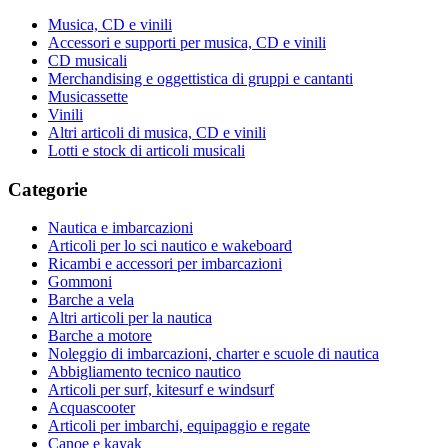
Musica, CD e vinili
Accessori e supporti per musica, CD e vinili
CD musicali
Merchandising e oggettistica di gruppi e cantanti
Musicassette
Vinili
Altri articoli di musica, CD e vinili
Lotti e stock di articoli musicali
Categorie
Nautica e imbarcazioni
Articoli per lo sci nautico e wakeboard
Ricambi e accessori per imbarcazioni
Gommoni
Barche a vela
Altri articoli per la nautica
Barche a motore
Noleggio di imbarcazioni, charter e scuole di nautica
Abbigliamento tecnico nautico
Articoli per surf, kitesurf e windsurf
Acquascooter
Articoli per imbarchi, equipaggio e regate
Canoe e kayak