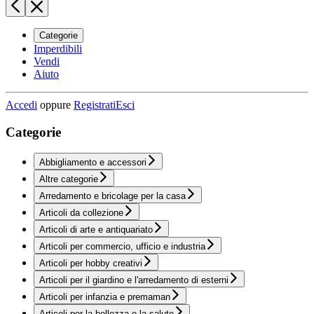
Categorie
Imperdibili
Vendi
Aiuto
Accedi
oppure
Registrati
Esci
Categorie
Abbigliamento e accessori
Altre categorie
Arredamento e bricolage per la casa
Articoli da collezione
Articoli di arte e antiquariato
Articoli per commercio, ufficio e industria
Articoli per hobby creativi
Articoli per il giardino e l'arredamento di esterni
Articoli per infanzia e premaman
Articoli per la bellezza e la salute