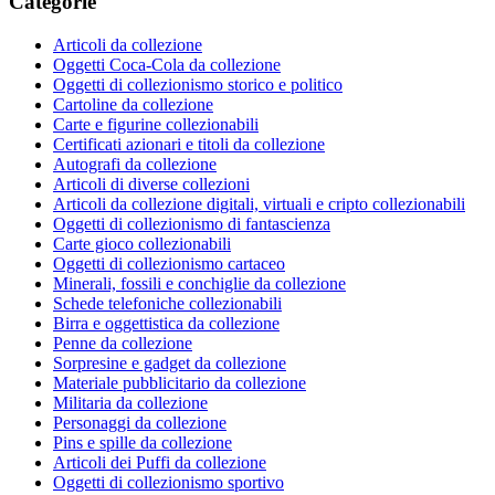
Categorie
Articoli da collezione
Oggetti Coca-Cola da collezione
Oggetti di collezionismo storico e politico
Cartoline da collezione
Carte e figurine collezionabili
Certificati azionari e titoli da collezione
Autografi da collezione
Articoli di diverse collezioni
Articoli da collezione digitali, virtuali e cripto collezionabili
Oggetti di collezionismo di fantascienza
Carte gioco collezionabili
Oggetti di collezionismo cartaceo
Minerali, fossili e conchiglie da collezione
Schede telefoniche collezionabili
Birra e oggettistica da collezione
Penne da collezione
Sorpresine e gadget da collezione
Materiale pubblicitario da collezione
Militaria da collezione
Personaggi da collezione
Pins e spille da collezione
Articoli dei Puffi da collezione
Oggetti di collezionismo sportivo