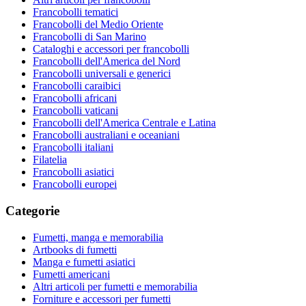
Francobolli tematici
Francobolli del Medio Oriente
Francobolli di San Marino
Cataloghi e accessori per francobolli
Francobolli dell'America del Nord
Francobolli universali e generici
Francobolli caraibici
Francobolli africani
Francobolli vaticani
Francobolli dell'America Centrale e Latina
Francobolli australiani e oceaniani
Francobolli italiani
Filatelia
Francobolli asiatici
Francobolli europei
Categorie
Fumetti, manga e memorabilia
Artbooks di fumetti
Manga e fumetti asiatici
Fumetti americani
Altri articoli per fumetti e memorabilia
Forniture e accessori per fumetti