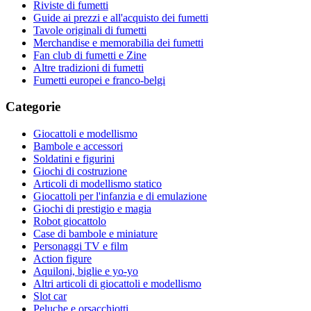
Riviste di fumetti
Guide ai prezzi e all'acquisto dei fumetti
Tavole originali di fumetti
Merchandise e memorabilia dei fumetti
Fan club di fumetti e Zine
Altre tradizioni di fumetti
Fumetti europei e franco-belgi
Categorie
Giocattoli e modellismo
Bambole e accessori
Soldatini e figurini
Giochi di costruzione
Articoli di modellismo statico
Giocattoli per l'infanzia e di emulazione
Giochi di prestigio e magia
Robot giocattolo
Case di bambole e miniature
Personaggi TV e film
Action figure
Aquiloni, biglie e yo-yo
Altri articoli di giocattoli e modellismo
Slot car
Peluche e orsacchiotti