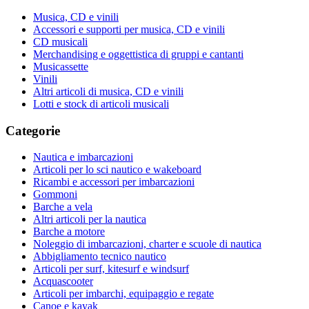
Musica, CD e vinili
Accessori e supporti per musica, CD e vinili
CD musicali
Merchandising e oggettistica di gruppi e cantanti
Musicassette
Vinili
Altri articoli di musica, CD e vinili
Lotti e stock di articoli musicali
Categorie
Nautica e imbarcazioni
Articoli per lo sci nautico e wakeboard
Ricambi e accessori per imbarcazioni
Gommoni
Barche a vela
Altri articoli per la nautica
Barche a motore
Noleggio di imbarcazioni, charter e scuole di nautica
Abbigliamento tecnico nautico
Articoli per surf, kitesurf e windsurf
Acquascooter
Articoli per imbarchi, equipaggio e regate
Canoe e kayak