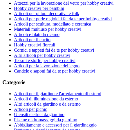
Attrezzi per la lavorazione del vetro per hobby creativi
Hobby creativi per bambini
Articoli per pittura decorativa e folk
Articoli per perle e gioielli fai da te per hobby creativi
Articoli per scultura, modellato e ceramica
Materiali multiuso per hobby creativi
Articoli e filati da ricamo
Articoli per il cucito
Hobby creativi floreali
Cornici e tappeti fai da te per hobby creativi
Altri articoli per hobby creativi
Tessuti e stoffe per hobby creativi
Articoli per la lavorazione del legno
Candele e saponi fai da te per hobby creativi
Categorie
Articoli per il giardino e l'arredamento di esterni
Articoli di illuminazione da esterno
Altri articoli da giardino e da esterno
Articoli per picnic
Utensili elettrici da giardino
Piscine e idromassaggi da giardino
Abbigliamento e accessori per il giardinaggio