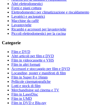
Altri elettrodomestici
Forni e piani cottura
Elettrodomestici per climatizzazione e riscaldamento
Lavatrici e asciugatrici
Macchine da caffè
Lavastoviglie
Ricambi e accessori per lavastoviglie
Piccoli elettrodomestici per la cucina
Categorie
Film e DVD
Altri articoli per film e DVD
Film in videocassette e VHS
Film in altri formati
Accessori e stoccaggio per film e DVD
Locandine, poster e manifesti di film
Film in Super 8 e 16mm
Pellicole cinematografiche
Lotti e stock di film
Merchandising sul cinema e TV
Film in LaserDisc
Film in UMD
Film in DVD e Blu-ray