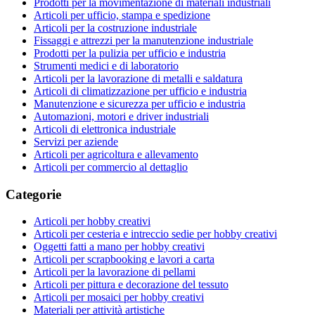
Prodotti per la movimentazione di materiali industriali
Articoli per ufficio, stampa e spedizione
Articoli per la costruzione industriale
Fissaggi e attrezzi per la manutenzione industriale
Prodotti per la pulizia per ufficio e industria
Strumenti medici e di laboratorio
Articoli per la lavorazione di metalli e saldatura
Articoli di climatizzazione per ufficio e industria
Manutenzione e sicurezza per ufficio e industria
Automazioni, motori e driver industriali
Articoli di elettronica industriale
Servizi per aziende
Articoli per agricoltura e allevamento
Articoli per commercio al dettaglio
Categorie
Articoli per hobby creativi
Articoli per cesteria e intreccio sedie per hobby creativi
Oggetti fatti a mano per hobby creativi
Articoli per scrapbooking e lavori a carta
Articoli per la lavorazione di pellami
Articoli per pittura e decorazione del tessuto
Articoli per mosaici per hobby creativi
Materiali per attività artistiche