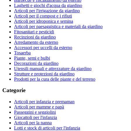
Barbecue e riscaldamento da esterno
Laghetti e giochi d'acqua da giardino
Articoli per l'irrigazione da giardino
Articoli per il compost e i rifiuti
Articoli per idroponica e semina
Articoli per paesaggistica e materiali da giardino
Fitosanitari e pesticidi
Recinzioni da giardino
Arredamento da esterno
Accessori per uccelli da esterno
Tosaerba
Piante, semi e bulbi
Decorazioni da giardino
Utensili manuali e attrezzature da giardino
Strutture e protezioni da giardino
Prodotti per la cura delle piante e del terreno
Categorie
Articoli per infanzia e premaman
Articoli per mamme e papà
Passeggini e seggiolini
Giocattoli per l'infanzia
Articoli per la nanna
Lotti e stock di articoli per l'infanzia