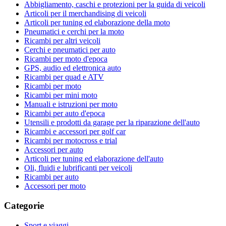
Abbigliamento, caschi e protezioni per la guida di veicoli
Articoli per il merchandising di veicoli
Articoli per tuning ed elaborazione della moto
Pneumatici e cerchi per la moto
Ricambi per altri veicoli
Cerchi e pneumatici per auto
Ricambi per moto d'epoca
GPS, audio ed elettronica auto
Ricambi per quad e ATV
Ricambi per moto
Ricambi per mini moto
Manuali e istruzioni per moto
Ricambi per auto d'epoca
Utensili e prodotti da garage per la riparazione dell'auto
Ricambi e accessori per golf car
Ricambi per motocross e trial
Accessori per auto
Articoli per tuning ed elaborazione dell'auto
Oli, fluidi e lubrificanti per veicoli
Ricambi per auto
Accessori per moto
Categorie
Sport e viaggi