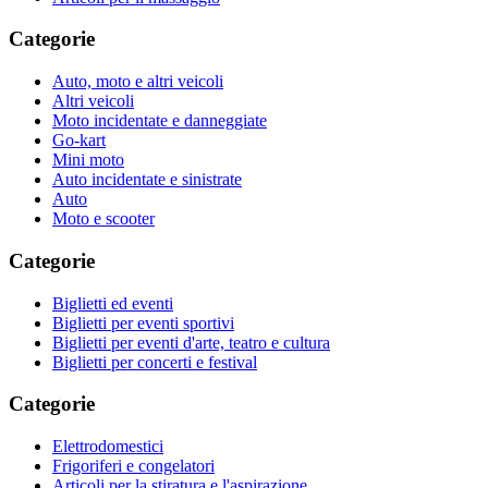
Categorie
Auto, moto e altri veicoli
Altri veicoli
Moto incidentate e danneggiate
Go-kart
Mini moto
Auto incidentate e sinistrate
Auto
Moto e scooter
Categorie
Biglietti ed eventi
Biglietti per eventi sportivi
Biglietti per eventi d'arte, teatro e cultura
Biglietti per concerti e festival
Categorie
Elettrodomestici
Frigoriferi e congelatori
Articoli per la stiratura e l'aspirazione