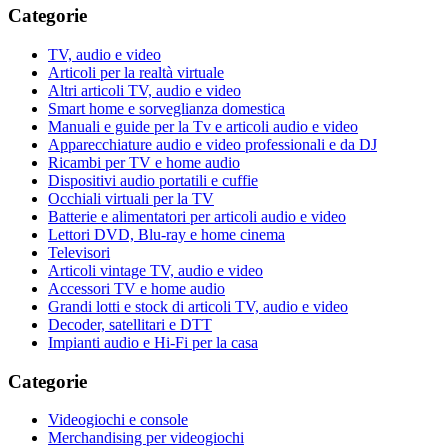
Categorie
TV, audio e video
Articoli per la realtà virtuale
Altri articoli TV, audio e video
Smart home e sorveglianza domestica
Manuali e guide per la Tv e articoli audio e video
Apparecchiature audio e video professionali e da DJ
Ricambi per TV e home audio
Dispositivi audio portatili e cuffie
Occhiali virtuali per la TV
Batterie e alimentatori per articoli audio e video
Lettori DVD, Blu-ray e home cinema
Televisori
Articoli vintage TV, audio e video
Accessori TV e home audio
Grandi lotti e stock di articoli TV, audio e video
Decoder, satellitari e DTT
Impianti audio e Hi-Fi per la casa
Categorie
Videogiochi e console
Merchandising per videogiochi