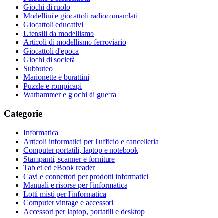
Giochi di ruolo
Modellini e giocattoli radiocomandati
Giocattoli educativi
Utensili da modellismo
Articoli di modellismo ferroviario
Giocattoli d'epoca
Giochi di società
Subbuteo
Marionette e burattini
Puzzle e rompicapi
Warhammer e giochi di guerra
Categorie
Informatica
Articoli informatici per l'ufficio e cancelleria
Computer portatili, laptop e notebook
Stampanti, scanner e forniture
Tablet ed eBook reader
Cavi e connettori per prodotti informatici
Manuali e risorse per l'informatica
Lotti misti per l'informatica
Computer vintage e accessori
Accessori per laptop, portatili e desktop