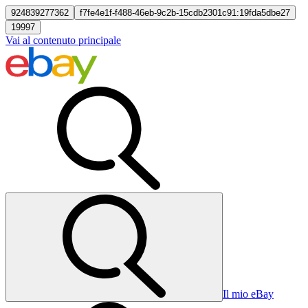
924839277362
f7fe4e1f-f488-46eb-9c2b-15cdb2301c91:19fda5dbe27
19997
Vai al contenuto principale
Il mio eBay