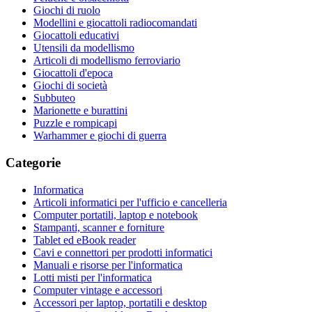
Giochi di ruolo
Modellini e giocattoli radiocomandati
Giocattoli educativi
Utensili da modellismo
Articoli di modellismo ferroviario
Giocattoli d'epoca
Giochi di società
Subbuteo
Marionette e burattini
Puzzle e rompicapi
Warhammer e giochi di guerra
Categorie
Informatica
Articoli informatici per l'ufficio e cancelleria
Computer portatili, laptop e notebook
Stampanti, scanner e forniture
Tablet ed eBook reader
Cavi e connettori per prodotti informatici
Manuali e risorse per l'informatica
Lotti misti per l'informatica
Computer vintage e accessori
Accessori per laptop, portatili e desktop