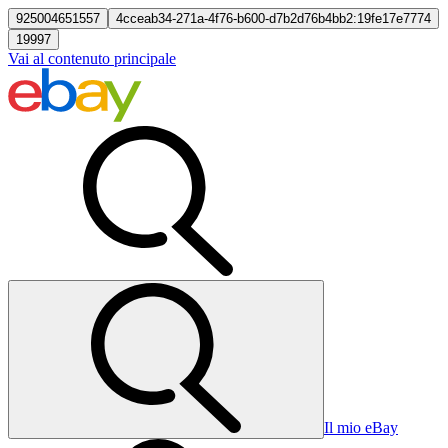
925004651557
4cceab34-271a-4f76-b600-d7b2d76b4bb2:19fe17e7774
19997
Vai al contenuto principale
Il mio eBay