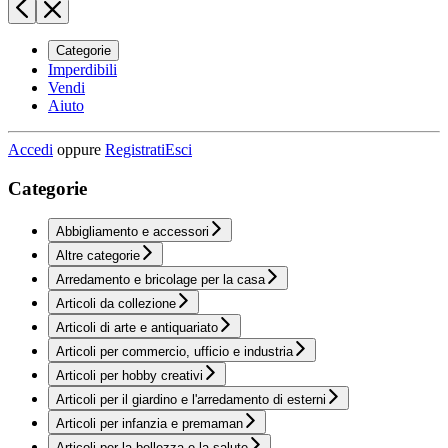
Categorie
Imperdibili
Vendi
Aiuto
Accedi
oppure
Registrati
Esci
Categorie
Abbigliamento e accessori
Altre categorie
Arredamento e bricolage per la casa
Articoli da collezione
Articoli di arte e antiquariato
Articoli per commercio, ufficio e industria
Articoli per hobby creativi
Articoli per il giardino e l'arredamento di esterni
Articoli per infanzia e premaman
Articoli per la bellezza e la salute