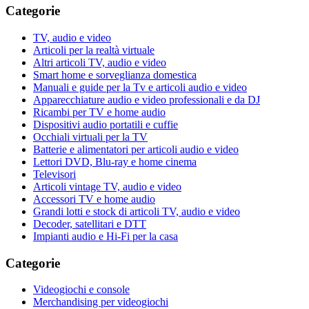
Categorie
TV, audio e video
Articoli per la realtà virtuale
Altri articoli TV, audio e video
Smart home e sorveglianza domestica
Manuali e guide per la Tv e articoli audio e video
Apparecchiature audio e video professionali e da DJ
Ricambi per TV e home audio
Dispositivi audio portatili e cuffie
Occhiali virtuali per la TV
Batterie e alimentatori per articoli audio e video
Lettori DVD, Blu-ray e home cinema
Televisori
Articoli vintage TV, audio e video
Accessori TV e home audio
Grandi lotti e stock di articoli TV, audio e video
Decoder, satellitari e DTT
Impianti audio e Hi-Fi per la casa
Categorie
Videogiochi e console
Merchandising per videogiochi