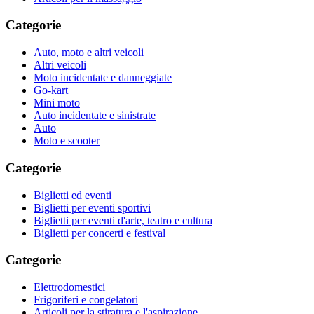
Categorie
Auto, moto e altri veicoli
Altri veicoli
Moto incidentate e danneggiate
Go-kart
Mini moto
Auto incidentate e sinistrate
Auto
Moto e scooter
Categorie
Biglietti ed eventi
Biglietti per eventi sportivi
Biglietti per eventi d'arte, teatro e cultura
Biglietti per concerti e festival
Categorie
Elettrodomestici
Frigoriferi e congelatori
Articoli per la stiratura e l'aspirazione