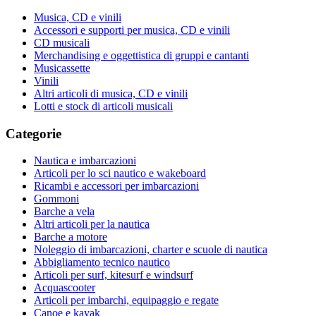
Musica, CD e vinili
Accessori e supporti per musica, CD e vinili
CD musicali
Merchandising e oggettistica di gruppi e cantanti
Musicassette
Vinili
Altri articoli di musica, CD e vinili
Lotti e stock di articoli musicali
Categorie
Nautica e imbarcazioni
Articoli per lo sci nautico e wakeboard
Ricambi e accessori per imbarcazioni
Gommoni
Barche a vela
Altri articoli per la nautica
Barche a motore
Noleggio di imbarcazioni, charter e scuole di nautica
Abbigliamento tecnico nautico
Articoli per surf, kitesurf e windsurf
Acquascooter
Articoli per imbarchi, equipaggio e regate
Canoe e kayak