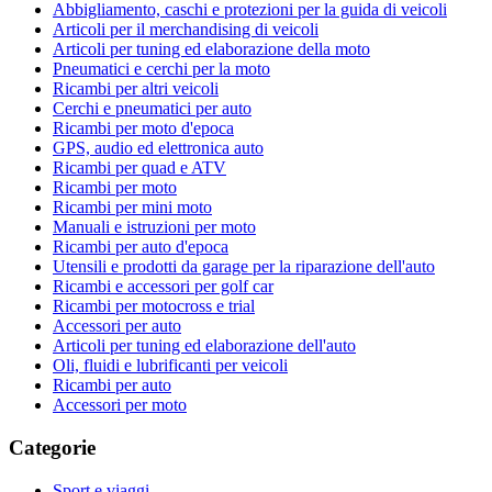
Abbigliamento, caschi e protezioni per la guida di veicoli
Articoli per il merchandising di veicoli
Articoli per tuning ed elaborazione della moto
Pneumatici e cerchi per la moto
Ricambi per altri veicoli
Cerchi e pneumatici per auto
Ricambi per moto d'epoca
GPS, audio ed elettronica auto
Ricambi per quad e ATV
Ricambi per moto
Ricambi per mini moto
Manuali e istruzioni per moto
Ricambi per auto d'epoca
Utensili e prodotti da garage per la riparazione dell'auto
Ricambi e accessori per golf car
Ricambi per motocross e trial
Accessori per auto
Articoli per tuning ed elaborazione dell'auto
Oli, fluidi e lubrificanti per veicoli
Ricambi per auto
Accessori per moto
Categorie
Sport e viaggi