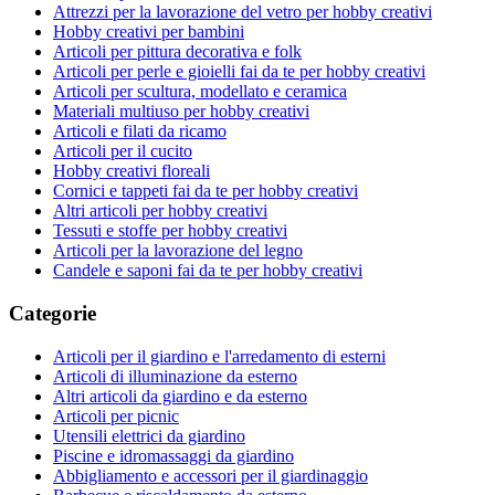
Attrezzi per la lavorazione del vetro per hobby creativi
Hobby creativi per bambini
Articoli per pittura decorativa e folk
Articoli per perle e gioielli fai da te per hobby creativi
Articoli per scultura, modellato e ceramica
Materiali multiuso per hobby creativi
Articoli e filati da ricamo
Articoli per il cucito
Hobby creativi floreali
Cornici e tappeti fai da te per hobby creativi
Altri articoli per hobby creativi
Tessuti e stoffe per hobby creativi
Articoli per la lavorazione del legno
Candele e saponi fai da te per hobby creativi
Categorie
Articoli per il giardino e l'arredamento di esterni
Articoli di illuminazione da esterno
Altri articoli da giardino e da esterno
Articoli per picnic
Utensili elettrici da giardino
Piscine e idromassaggi da giardino
Abbigliamento e accessori per il giardinaggio