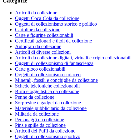
Categorie
Articoli da collezione
Oggetti Coca-Cola da collezione
Oggetti di collezionismo storico e politico
Cartoline da collezione
Carte e figurine collezionabili
Certificati azionari e titoli da collezione
Autografi da collezione
Articoli di diverse collezioni
Articoli da collezione digitali, virtuali e cripto collezionabili
Oggetti di collezionismo di fantascienza
Carte gioco collezionabili
Oggetti di collezionismo cartaceo
Minerali, fossili e conchiglie da collezione
Schede telefoniche collezionabili
Birra e oggettistica da collezione
Penne da collezione
Sorpresine e gadget da collezione
Materiale pubblicitario da collezione
Militaria da collezione
Personaggi da collezione
Pins e spille da collezione
Articoli dei Puffi da collezione
Oggetti di collezionismo sportivo