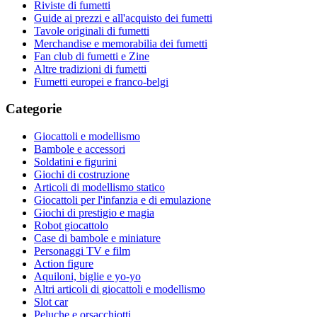
Riviste di fumetti
Guide ai prezzi e all'acquisto dei fumetti
Tavole originali di fumetti
Merchandise e memorabilia dei fumetti
Fan club di fumetti e Zine
Altre tradizioni di fumetti
Fumetti europei e franco-belgi
Categorie
Giocattoli e modellismo
Bambole e accessori
Soldatini e figurini
Giochi di costruzione
Articoli di modellismo statico
Giocattoli per l'infanzia e di emulazione
Giochi di prestigio e magia
Robot giocattolo
Case di bambole e miniature
Personaggi TV e film
Action figure
Aquiloni, biglie e yo-yo
Altri articoli di giocattoli e modellismo
Slot car
Peluche e orsacchiotti