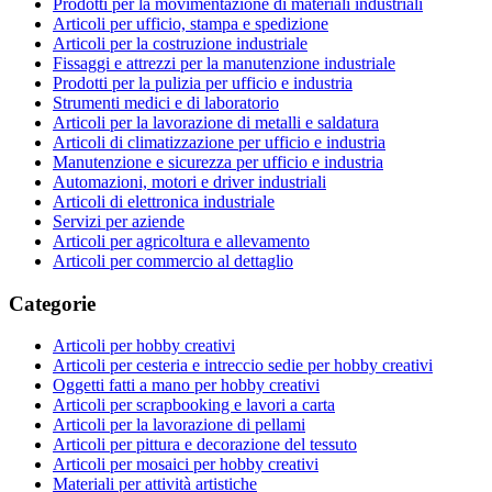
Prodotti per la movimentazione di materiali industriali
Articoli per ufficio, stampa e spedizione
Articoli per la costruzione industriale
Fissaggi e attrezzi per la manutenzione industriale
Prodotti per la pulizia per ufficio e industria
Strumenti medici e di laboratorio
Articoli per la lavorazione di metalli e saldatura
Articoli di climatizzazione per ufficio e industria
Manutenzione e sicurezza per ufficio e industria
Automazioni, motori e driver industriali
Articoli di elettronica industriale
Servizi per aziende
Articoli per agricoltura e allevamento
Articoli per commercio al dettaglio
Categorie
Articoli per hobby creativi
Articoli per cesteria e intreccio sedie per hobby creativi
Oggetti fatti a mano per hobby creativi
Articoli per scrapbooking e lavori a carta
Articoli per la lavorazione di pellami
Articoli per pittura e decorazione del tessuto
Articoli per mosaici per hobby creativi
Materiali per attività artistiche