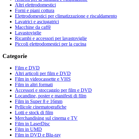
Altri elettrodomestici
Forni e piani cottura
Elettrodomestici per climatizzazione e riscaldamento
Lavatrici e asciugatrici
Macchine da caffè
Lavastoviglie
Ricambi e accessori per lavastoviglie
Piccoli elettrodomestici per la cucina
Categorie
Film e DVD
Altri articoli per film e DVD
Film in videocassette e VHS
Film in altri formati
Accessori e stoccaggio per film e DVD
Locandine, poster e manifesti di film
Film in Super 8 e 16mm
Pellicole cinematografiche
Lotti e stock di film
Merchandising sul cinema e TV
Film in LaserDisc
Film in UMD
Film in DVD e Blu-ray