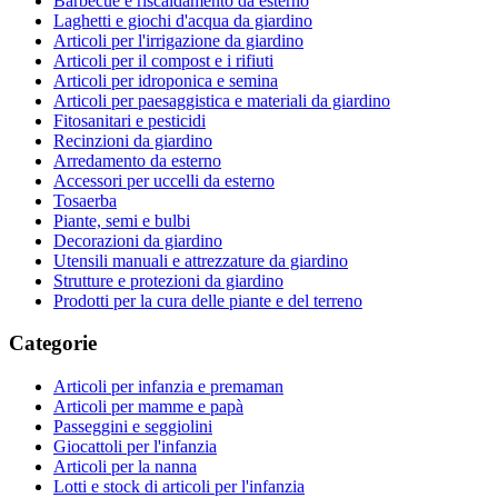
Barbecue e riscaldamento da esterno
Laghetti e giochi d'acqua da giardino
Articoli per l'irrigazione da giardino
Articoli per il compost e i rifiuti
Articoli per idroponica e semina
Articoli per paesaggistica e materiali da giardino
Fitosanitari e pesticidi
Recinzioni da giardino
Arredamento da esterno
Accessori per uccelli da esterno
Tosaerba
Piante, semi e bulbi
Decorazioni da giardino
Utensili manuali e attrezzature da giardino
Strutture e protezioni da giardino
Prodotti per la cura delle piante e del terreno
Categorie
Articoli per infanzia e premaman
Articoli per mamme e papà
Passeggini e seggiolini
Giocattoli per l'infanzia
Articoli per la nanna
Lotti e stock di articoli per l'infanzia