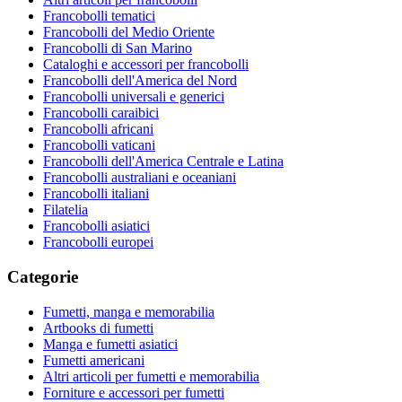
Francobolli tematici
Francobolli del Medio Oriente
Francobolli di San Marino
Cataloghi e accessori per francobolli
Francobolli dell'America del Nord
Francobolli universali e generici
Francobolli caraibici
Francobolli africani
Francobolli vaticani
Francobolli dell'America Centrale e Latina
Francobolli australiani e oceaniani
Francobolli italiani
Filatelia
Francobolli asiatici
Francobolli europei
Categorie
Fumetti, manga e memorabilia
Artbooks di fumetti
Manga e fumetti asiatici
Fumetti americani
Altri articoli per fumetti e memorabilia
Forniture e accessori per fumetti