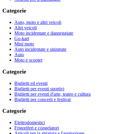
Categorie
Auto, moto e altri veicoli
Altri veicoli
Moto incidentate e danneggiate
Go-kart
Mini moto
Auto incidentate e sinistrate
Auto
Moto e scooter
Categorie
Biglietti ed eventi
Biglietti per eventi sportivi
Biglietti per eventi d'arte, teatro e cultura
Biglietti per concerti e festival
Categorie
Elettrodomestici
Frigoriferi e congelatori
Articoli per la stiratura e l'aspirazione