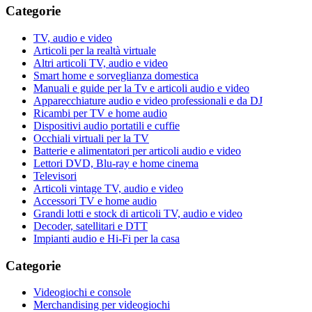
Categorie
TV, audio e video
Articoli per la realtà virtuale
Altri articoli TV, audio e video
Smart home e sorveglianza domestica
Manuali e guide per la Tv e articoli audio e video
Apparecchiature audio e video professionali e da DJ
Ricambi per TV e home audio
Dispositivi audio portatili e cuffie
Occhiali virtuali per la TV
Batterie e alimentatori per articoli audio e video
Lettori DVD, Blu-ray e home cinema
Televisori
Articoli vintage TV, audio e video
Accessori TV e home audio
Grandi lotti e stock di articoli TV, audio e video
Decoder, satellitari e DTT
Impianti audio e Hi-Fi per la casa
Categorie
Videogiochi e console
Merchandising per videogiochi