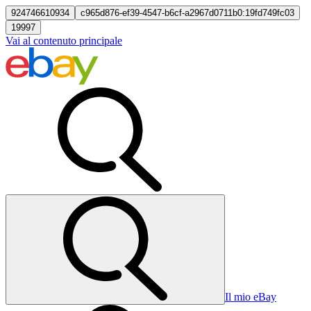
924746610934
c965d876-ef39-4547-b6cf-a2967d0711b0:19fd749fc03
19997
Vai al contenuto principale
Il mio eBay