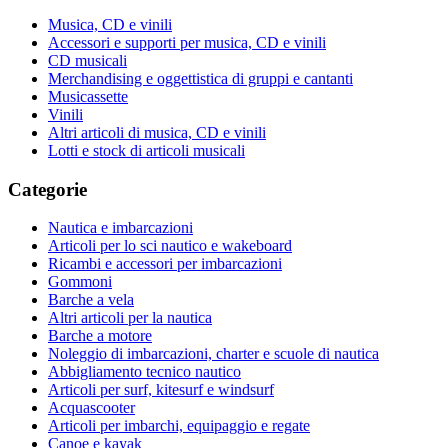
Musica, CD e vinili
Accessori e supporti per musica, CD e vinili
CD musicali
Merchandising e oggettistica di gruppi e cantanti
Musicassette
Vinili
Altri articoli di musica, CD e vinili
Lotti e stock di articoli musicali
Categorie
Nautica e imbarcazioni
Articoli per lo sci nautico e wakeboard
Ricambi e accessori per imbarcazioni
Gommoni
Barche a vela
Altri articoli per la nautica
Barche a motore
Noleggio di imbarcazioni, charter e scuole di nautica
Abbigliamento tecnico nautico
Articoli per surf, kitesurf e windsurf
Acquascooter
Articoli per imbarchi, equipaggio e regate
Canoe e kayak