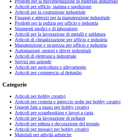
Prodotti per la movimentazione di materiali industriali
Articoli per ufficio, stampa e spedizione
Articoli per la costruzione industriale
Fissaggi e attrezzi per la manutenzione industriale
Prodotti per la pulizia per ufficio e industria
Strumenti medici e di laboratorio
Articoli per la lavorazione di metalli e saldatura
Articoli di climatizzazione per ufficio e industria
Manutenzione e sicurezza per ufficio e industria
Automazioni, motori e driver industriali
Articoli di elettronica industriale
Servizi per aziende
Articoli per agricoltura e allevamento
Articoli per commercio al dettaglio
Categorie
Articoli per hobby creativi
Articoli per cesteria e intreccio sedie per hobby creativi
Oggetti fatti a mano per hobby creativi
Articoli per scrapbooking e lavori a carta
Articoli per la lavorazione di pellami
Articoli per pittura e decorazione del tessuto
Articoli per mosaici per hobby creativi
Materiali per attività artistiche