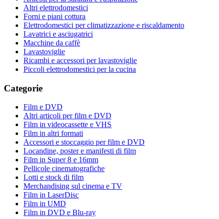
Altri elettrodomestici
Forni e piani cottura
Elettrodomestici per climatizzazione e riscaldamento
Lavatrici e asciugatrici
Macchine da caffè
Lavastoviglie
Ricambi e accessori per lavastoviglie
Piccoli elettrodomestici per la cucina
Categorie
Film e DVD
Altri articoli per film e DVD
Film in videocassette e VHS
Film in altri formati
Accessori e stoccaggio per film e DVD
Locandine, poster e manifesti di film
Film in Super 8 e 16mm
Pellicole cinematografiche
Lotti e stock di film
Merchandising sul cinema e TV
Film in LaserDisc
Film in UMD
Film in DVD e Blu-ray