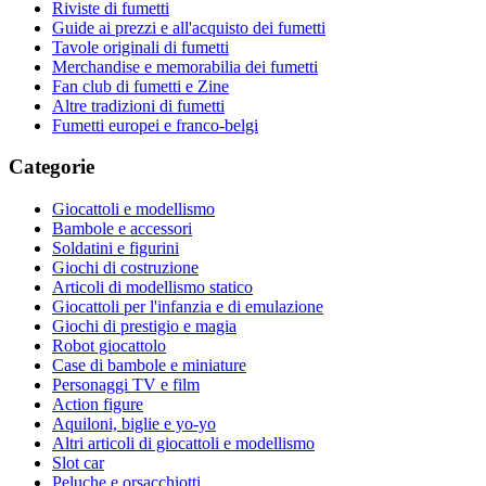
Riviste di fumetti
Guide ai prezzi e all'acquisto dei fumetti
Tavole originali di fumetti
Merchandise e memorabilia dei fumetti
Fan club di fumetti e Zine
Altre tradizioni di fumetti
Fumetti europei e franco-belgi
Categorie
Giocattoli e modellismo
Bambole e accessori
Soldatini e figurini
Giochi di costruzione
Articoli di modellismo statico
Giocattoli per l'infanzia e di emulazione
Giochi di prestigio e magia
Robot giocattolo
Case di bambole e miniature
Personaggi TV e film
Action figure
Aquiloni, biglie e yo-yo
Altri articoli di giocattoli e modellismo
Slot car
Peluche e orsacchiotti