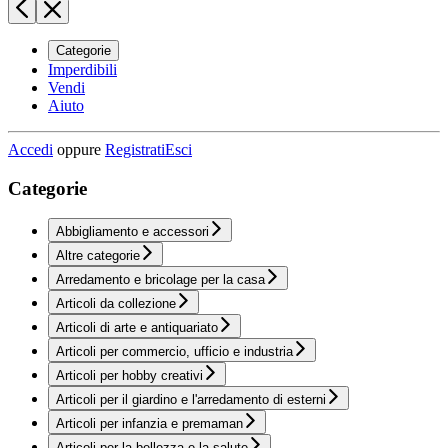
Categorie
Imperdibili
Vendi
Aiuto
Accedi
oppure
Registrati
Esci
Categorie
Abbigliamento e accessori
Altre categorie
Arredamento e bricolage per la casa
Articoli da collezione
Articoli di arte e antiquariato
Articoli per commercio, ufficio e industria
Articoli per hobby creativi
Articoli per il giardino e l'arredamento di esterni
Articoli per infanzia e premaman
Articoli per la bellezza e la salute