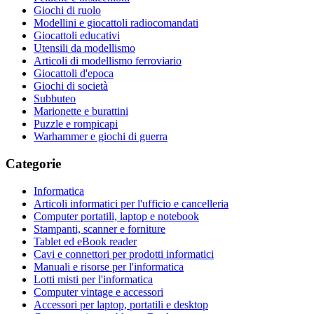
Giochi di ruolo
Modellini e giocattoli radiocomandati
Giocattoli educativi
Utensili da modellismo
Articoli di modellismo ferroviario
Giocattoli d'epoca
Giochi di società
Subbuteo
Marionette e burattini
Puzzle e rompicapi
Warhammer e giochi di guerra
Categorie
Informatica
Articoli informatici per l'ufficio e cancelleria
Computer portatili, laptop e notebook
Stampanti, scanner e forniture
Tablet ed eBook reader
Cavi e connettori per prodotti informatici
Manuali e risorse per l'informatica
Lotti misti per l'informatica
Computer vintage e accessori
Accessori per laptop, portatili e desktop