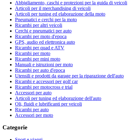
Abbigliamento, caschi e protezioni per la guida di veicoli
Articoli per il merchandising di veicoli
Articoli per tuning ed elaborazione della moto
Pneumatici e cerchi per la moto
Ricambi per altri veicoli
Cerchi e pneumatici per auto
Ricambi per moto d'epoca
GPS, audio ed elettronica auto
Ricambi per quad e ATV
Ricambi per moto
Ricambi per mini moto
Manuali e istruzioni per moto
Ricambi per auto d'epoca
Utensili e prodotti da garage per la riparazione dell'auto
Ricambi e accessori per golf car
Ricambi per motocross e trial
Accessori per auto
Articoli per tuning ed elaborazione dell'auto
Oli, fluidi e lubrificanti per veicoli
Ricambi per auto
Accessori per moto
Categorie
Sport e viaggi