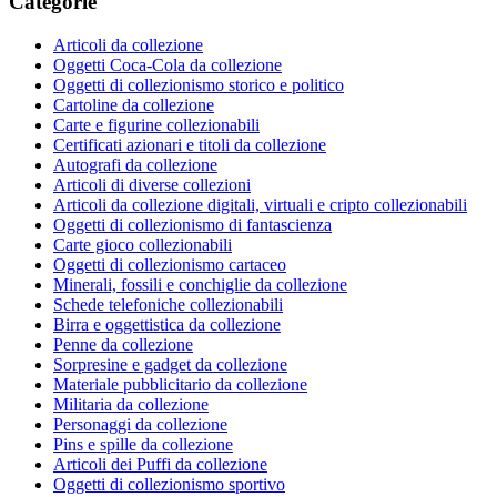
Categorie
Articoli da collezione
Oggetti Coca-Cola da collezione
Oggetti di collezionismo storico e politico
Cartoline da collezione
Carte e figurine collezionabili
Certificati azionari e titoli da collezione
Autografi da collezione
Articoli di diverse collezioni
Articoli da collezione digitali, virtuali e cripto collezionabili
Oggetti di collezionismo di fantascienza
Carte gioco collezionabili
Oggetti di collezionismo cartaceo
Minerali, fossili e conchiglie da collezione
Schede telefoniche collezionabili
Birra e oggettistica da collezione
Penne da collezione
Sorpresine e gadget da collezione
Materiale pubblicitario da collezione
Militaria da collezione
Personaggi da collezione
Pins e spille da collezione
Articoli dei Puffi da collezione
Oggetti di collezionismo sportivo