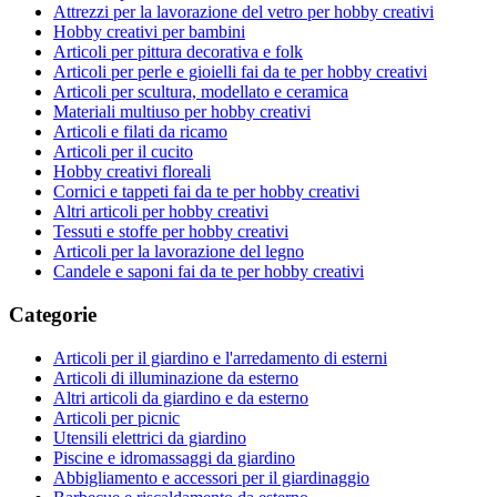
Attrezzi per la lavorazione del vetro per hobby creativi
Hobby creativi per bambini
Articoli per pittura decorativa e folk
Articoli per perle e gioielli fai da te per hobby creativi
Articoli per scultura, modellato e ceramica
Materiali multiuso per hobby creativi
Articoli e filati da ricamo
Articoli per il cucito
Hobby creativi floreali
Cornici e tappeti fai da te per hobby creativi
Altri articoli per hobby creativi
Tessuti e stoffe per hobby creativi
Articoli per la lavorazione del legno
Candele e saponi fai da te per hobby creativi
Categorie
Articoli per il giardino e l'arredamento di esterni
Articoli di illuminazione da esterno
Altri articoli da giardino e da esterno
Articoli per picnic
Utensili elettrici da giardino
Piscine e idromassaggi da giardino
Abbigliamento e accessori per il giardinaggio