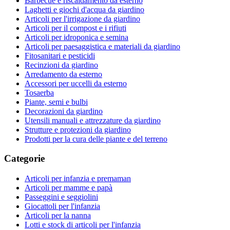
Barbecue e riscaldamento da esterno
Laghetti e giochi d'acqua da giardino
Articoli per l'irrigazione da giardino
Articoli per il compost e i rifiuti
Articoli per idroponica e semina
Articoli per paesaggistica e materiali da giardino
Fitosanitari e pesticidi
Recinzioni da giardino
Arredamento da esterno
Accessori per uccelli da esterno
Tosaerba
Piante, semi e bulbi
Decorazioni da giardino
Utensili manuali e attrezzature da giardino
Strutture e protezioni da giardino
Prodotti per la cura delle piante e del terreno
Categorie
Articoli per infanzia e premaman
Articoli per mamme e papà
Passeggini e seggiolini
Giocattoli per l'infanzia
Articoli per la nanna
Lotti e stock di articoli per l'infanzia