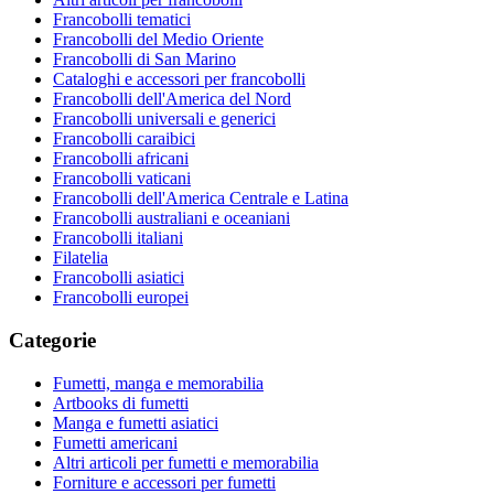
Francobolli tematici
Francobolli del Medio Oriente
Francobolli di San Marino
Cataloghi e accessori per francobolli
Francobolli dell'America del Nord
Francobolli universali e generici
Francobolli caraibici
Francobolli africani
Francobolli vaticani
Francobolli dell'America Centrale e Latina
Francobolli australiani e oceaniani
Francobolli italiani
Filatelia
Francobolli asiatici
Francobolli europei
Categorie
Fumetti, manga e memorabilia
Artbooks di fumetti
Manga e fumetti asiatici
Fumetti americani
Altri articoli per fumetti e memorabilia
Forniture e accessori per fumetti