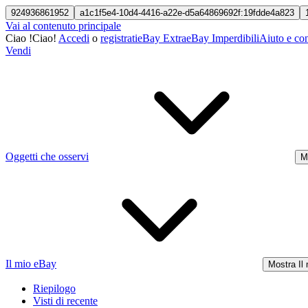
924936861952
a1c1f5e4-10d4-4416-a22e-d5a64869692f:19fdde4a823
Vai al contenuto principale
Ciao
!
Ciao!
Accedi
o
registrati
eBay Extra
eBay Imperdibili
Aiuto e con
Vendi
Oggetti che osservi
M
Il mio eBay
Mostra Il
Riepilogo
Visti di recente