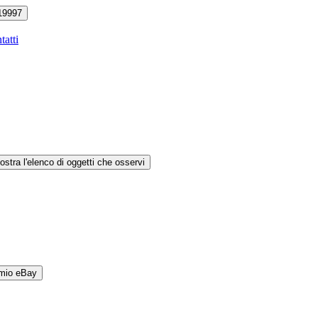
19997
tatti
ostra l'elenco di oggetti che osservi
 mio eBay