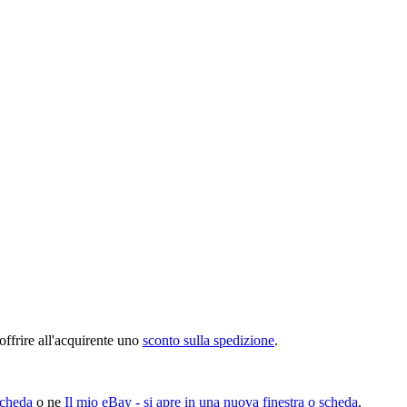
offrire all'acquirente uno
sconto sulla spedizione
.
scheda
o ne
Il mio eBay
- si apre in una nuova finestra o scheda
.