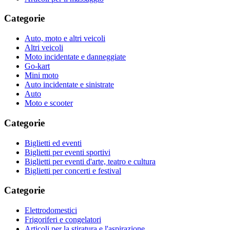
Categorie
Auto, moto e altri veicoli
Altri veicoli
Moto incidentate e danneggiate
Go-kart
Mini moto
Auto incidentate e sinistrate
Auto
Moto e scooter
Categorie
Biglietti ed eventi
Biglietti per eventi sportivi
Biglietti per eventi d'arte, teatro e cultura
Biglietti per concerti e festival
Categorie
Elettrodomestici
Frigoriferi e congelatori
Articoli per la stiratura e l'aspirazione