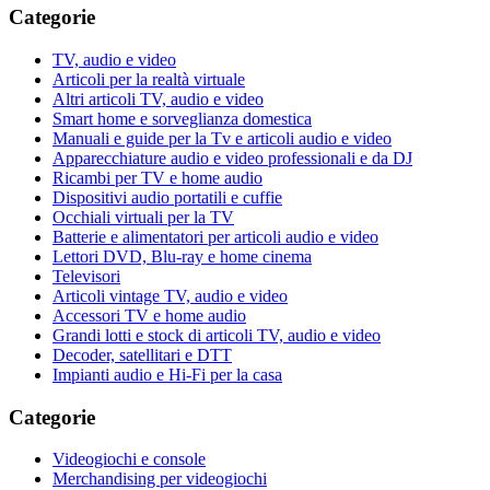
Categorie
TV, audio e video
Articoli per la realtà virtuale
Altri articoli TV, audio e video
Smart home e sorveglianza domestica
Manuali e guide per la Tv e articoli audio e video
Apparecchiature audio e video professionali e da DJ
Ricambi per TV e home audio
Dispositivi audio portatili e cuffie
Occhiali virtuali per la TV
Batterie e alimentatori per articoli audio e video
Lettori DVD, Blu-ray e home cinema
Televisori
Articoli vintage TV, audio e video
Accessori TV e home audio
Grandi lotti e stock di articoli TV, audio e video
Decoder, satellitari e DTT
Impianti audio e Hi-Fi per la casa
Categorie
Videogiochi e console
Merchandising per videogiochi