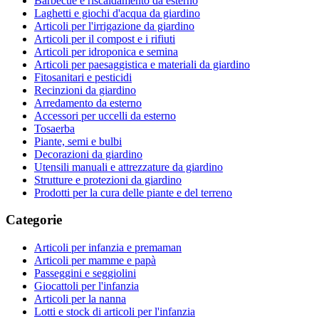
Barbecue e riscaldamento da esterno
Laghetti e giochi d'acqua da giardino
Articoli per l'irrigazione da giardino
Articoli per il compost e i rifiuti
Articoli per idroponica e semina
Articoli per paesaggistica e materiali da giardino
Fitosanitari e pesticidi
Recinzioni da giardino
Arredamento da esterno
Accessori per uccelli da esterno
Tosaerba
Piante, semi e bulbi
Decorazioni da giardino
Utensili manuali e attrezzature da giardino
Strutture e protezioni da giardino
Prodotti per la cura delle piante e del terreno
Categorie
Articoli per infanzia e premaman
Articoli per mamme e papà
Passeggini e seggiolini
Giocattoli per l'infanzia
Articoli per la nanna
Lotti e stock di articoli per l'infanzia