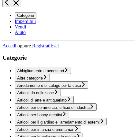
Categorie
Imperdibili
Vendi
Aiuto
Accedi
oppure
Registrati
Esci
Categorie
Abbigliamento e accessori
Altre categorie
Arredamento e bricolage per la casa
Articoli da collezione
Articoli di arte e antiquariato
Articoli per commercio, ufficio e industria
Articoli per hobby creativi
Articoli per il giardino e l'arredamento di esterni
Articoli per infanzia e premaman
Articoli per la bellezza e la salute