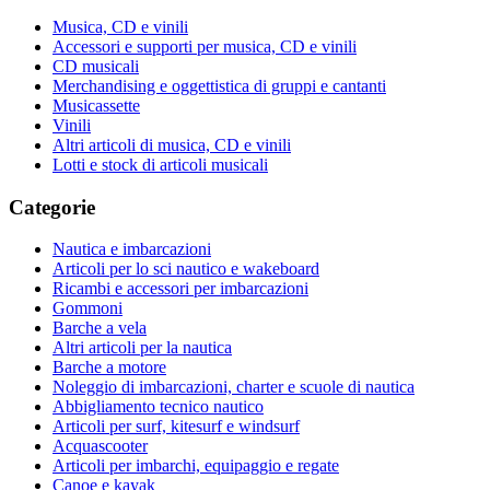
Musica, CD e vinili
Accessori e supporti per musica, CD e vinili
CD musicali
Merchandising e oggettistica di gruppi e cantanti
Musicassette
Vinili
Altri articoli di musica, CD e vinili
Lotti e stock di articoli musicali
Categorie
Nautica e imbarcazioni
Articoli per lo sci nautico e wakeboard
Ricambi e accessori per imbarcazioni
Gommoni
Barche a vela
Altri articoli per la nautica
Barche a motore
Noleggio di imbarcazioni, charter e scuole di nautica
Abbigliamento tecnico nautico
Articoli per surf, kitesurf e windsurf
Acquascooter
Articoli per imbarchi, equipaggio e regate
Canoe e kayak