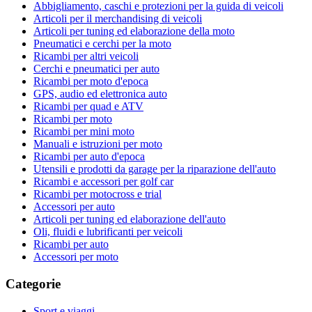
Abbigliamento, caschi e protezioni per la guida di veicoli
Articoli per il merchandising di veicoli
Articoli per tuning ed elaborazione della moto
Pneumatici e cerchi per la moto
Ricambi per altri veicoli
Cerchi e pneumatici per auto
Ricambi per moto d'epoca
GPS, audio ed elettronica auto
Ricambi per quad e ATV
Ricambi per moto
Ricambi per mini moto
Manuali e istruzioni per moto
Ricambi per auto d'epoca
Utensili e prodotti da garage per la riparazione dell'auto
Ricambi e accessori per golf car
Ricambi per motocross e trial
Accessori per auto
Articoli per tuning ed elaborazione dell'auto
Oli, fluidi e lubrificanti per veicoli
Ricambi per auto
Accessori per moto
Categorie
Sport e viaggi