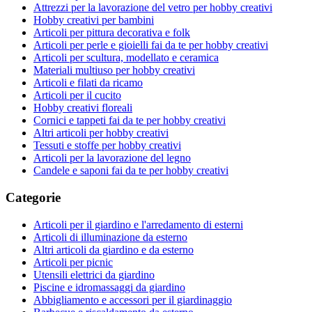
Attrezzi per la lavorazione del vetro per hobby creativi
Hobby creativi per bambini
Articoli per pittura decorativa e folk
Articoli per perle e gioielli fai da te per hobby creativi
Articoli per scultura, modellato e ceramica
Materiali multiuso per hobby creativi
Articoli e filati da ricamo
Articoli per il cucito
Hobby creativi floreali
Cornici e tappeti fai da te per hobby creativi
Altri articoli per hobby creativi
Tessuti e stoffe per hobby creativi
Articoli per la lavorazione del legno
Candele e saponi fai da te per hobby creativi
Categorie
Articoli per il giardino e l'arredamento di esterni
Articoli di illuminazione da esterno
Altri articoli da giardino e da esterno
Articoli per picnic
Utensili elettrici da giardino
Piscine e idromassaggi da giardino
Abbigliamento e accessori per il giardinaggio