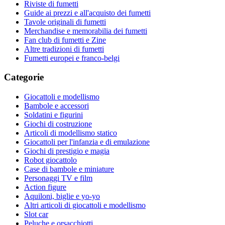
Riviste di fumetti
Guide ai prezzi e all'acquisto dei fumetti
Tavole originali di fumetti
Merchandise e memorabilia dei fumetti
Fan club di fumetti e Zine
Altre tradizioni di fumetti
Fumetti europei e franco-belgi
Categorie
Giocattoli e modellismo
Bambole e accessori
Soldatini e figurini
Giochi di costruzione
Articoli di modellismo statico
Giocattoli per l'infanzia e di emulazione
Giochi di prestigio e magia
Robot giocattolo
Case di bambole e miniature
Personaggi TV e film
Action figure
Aquiloni, biglie e yo-yo
Altri articoli di giocattoli e modellismo
Slot car
Peluche e orsacchiotti