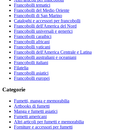
Francobolli tematici
Francobolli del Medio Oriente
Francobolli di San Marino
Cataloghi e accessori per francobolli
Francobolli dell'America del Nord
Francobolli universali e generici
Francobolli caraibici
Francobolli africani
Francobolli vaticani
Francobolli dell'America Centrale e Latina
Francobolli australiani e oceaniani
Francobolli italiani
Filatelia
Francobolli asiatici
Francobolli europei
Categorie
Fumetti, manga e memorabilia
Artbooks di fumetti
Manga e fumetti asiatici
Fumetti americani
Altri articoli per fumetti e memorabilia
Forniture e accessori per fumetti