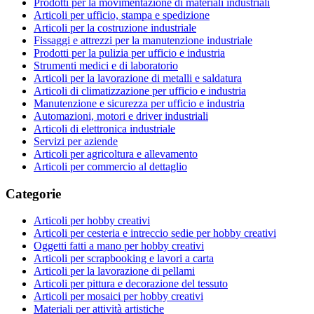
Prodotti per la movimentazione di materiali industriali
Articoli per ufficio, stampa e spedizione
Articoli per la costruzione industriale
Fissaggi e attrezzi per la manutenzione industriale
Prodotti per la pulizia per ufficio e industria
Strumenti medici e di laboratorio
Articoli per la lavorazione di metalli e saldatura
Articoli di climatizzazione per ufficio e industria
Manutenzione e sicurezza per ufficio e industria
Automazioni, motori e driver industriali
Articoli di elettronica industriale
Servizi per aziende
Articoli per agricoltura e allevamento
Articoli per commercio al dettaglio
Categorie
Articoli per hobby creativi
Articoli per cesteria e intreccio sedie per hobby creativi
Oggetti fatti a mano per hobby creativi
Articoli per scrapbooking e lavori a carta
Articoli per la lavorazione di pellami
Articoli per pittura e decorazione del tessuto
Articoli per mosaici per hobby creativi
Materiali per attività artistiche