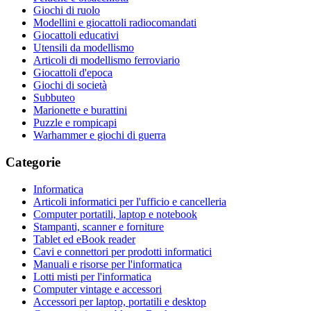
Giochi di ruolo
Modellini e giocattoli radiocomandati
Giocattoli educativi
Utensili da modellismo
Articoli di modellismo ferroviario
Giocattoli d'epoca
Giochi di società
Subbuteo
Marionette e burattini
Puzzle e rompicapi
Warhammer e giochi di guerra
Categorie
Informatica
Articoli informatici per l'ufficio e cancelleria
Computer portatili, laptop e notebook
Stampanti, scanner e forniture
Tablet ed eBook reader
Cavi e connettori per prodotti informatici
Manuali e risorse per l'informatica
Lotti misti per l'informatica
Computer vintage e accessori
Accessori per laptop, portatili e desktop