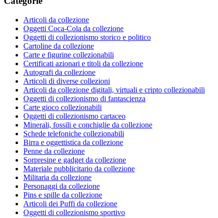
Categorie
Articoli da collezione
Oggetti Coca-Cola da collezione
Oggetti di collezionismo storico e politico
Cartoline da collezione
Carte e figurine collezionabili
Certificati azionari e titoli da collezione
Autografi da collezione
Articoli di diverse collezioni
Articoli da collezione digitali, virtuali e cripto collezionabili
Oggetti di collezionismo di fantascienza
Carte gioco collezionabili
Oggetti di collezionismo cartaceo
Minerali, fossili e conchiglie da collezione
Schede telefoniche collezionabili
Birra e oggettistica da collezione
Penne da collezione
Sorpresine e gadget da collezione
Materiale pubblicitario da collezione
Militaria da collezione
Personaggi da collezione
Pins e spille da collezione
Articoli dei Puffi da collezione
Oggetti di collezionismo sportivo