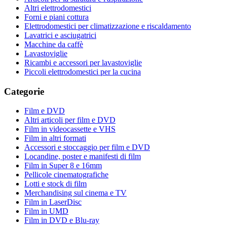
Altri elettrodomestici
Forni e piani cottura
Elettrodomestici per climatizzazione e riscaldamento
Lavatrici e asciugatrici
Macchine da caffè
Lavastoviglie
Ricambi e accessori per lavastoviglie
Piccoli elettrodomestici per la cucina
Categorie
Film e DVD
Altri articoli per film e DVD
Film in videocassette e VHS
Film in altri formati
Accessori e stoccaggio per film e DVD
Locandine, poster e manifesti di film
Film in Super 8 e 16mm
Pellicole cinematografiche
Lotti e stock di film
Merchandising sul cinema e TV
Film in LaserDisc
Film in UMD
Film in DVD e Blu-ray