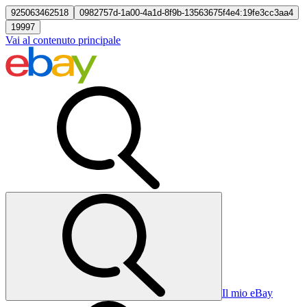
925063462518
0982757d-1a00-4a1d-8f9b-13563675f4e4:19fe3cc3aa4
19997
Vai al contenuto principale
Il mio eBay