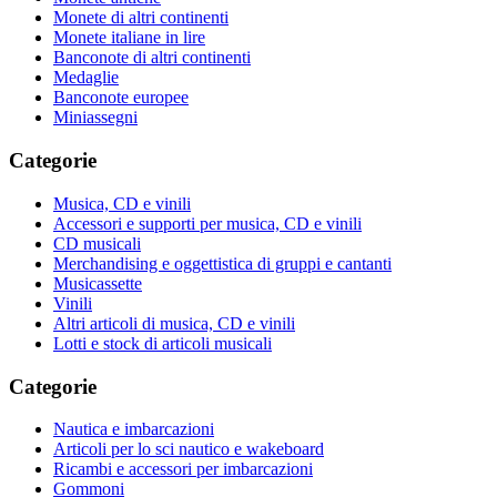
Monete di altri continenti
Monete italiane in lire
Banconote di altri continenti
Medaglie
Banconote europee
Miniassegni
Categorie
Musica, CD e vinili
Accessori e supporti per musica, CD e vinili
CD musicali
Merchandising e oggettistica di gruppi e cantanti
Musicassette
Vinili
Altri articoli di musica, CD e vinili
Lotti e stock di articoli musicali
Categorie
Nautica e imbarcazioni
Articoli per lo sci nautico e wakeboard
Ricambi e accessori per imbarcazioni
Gommoni