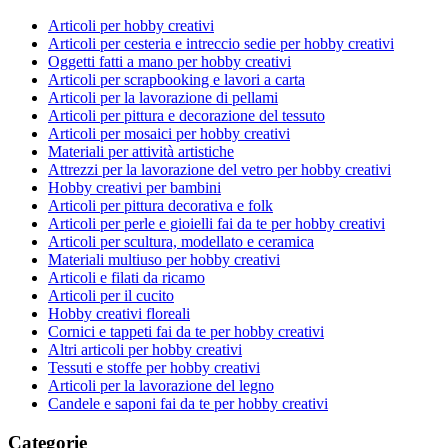
Articoli per hobby creativi
Articoli per cesteria e intreccio sedie per hobby creativi
Oggetti fatti a mano per hobby creativi
Articoli per scrapbooking e lavori a carta
Articoli per la lavorazione di pellami
Articoli per pittura e decorazione del tessuto
Articoli per mosaici per hobby creativi
Materiali per attività artistiche
Attrezzi per la lavorazione del vetro per hobby creativi
Hobby creativi per bambini
Articoli per pittura decorativa e folk
Articoli per perle e gioielli fai da te per hobby creativi
Articoli per scultura, modellato e ceramica
Materiali multiuso per hobby creativi
Articoli e filati da ricamo
Articoli per il cucito
Hobby creativi floreali
Cornici e tappeti fai da te per hobby creativi
Altri articoli per hobby creativi
Tessuti e stoffe per hobby creativi
Articoli per la lavorazione del legno
Candele e saponi fai da te per hobby creativi
Categorie