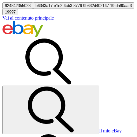
924842355028
b6343a17-e1e2-4cb3-8776-9b632d402147:19fda90aaf3
19997
Vai al contenuto principale
Il mio eBay