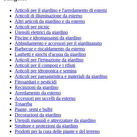
Articoli per il giardino e l'arredamento di esterni
Articoli di illuminazione da esterno
Altri articoli da giardino e da esterno
Articoli per picnic
Utensili elettrici da giardino
Piscine e idromassaggi da giardino
Abbigliamento e accessori per il giardinaggio
Barbecue e riscaldamento da esterno
Laghetti e giochi d'acqua da giardino
Articoli per l'irrigazione da giardino
Articoli per il compost e i rifiuti
Articoli per idroponica e semina
Articoli per paesaggistica e materiali da giardino
Fitosanitari e pesticidi
Recinzioni da giardino
Arredamento da esterno
Accessori per uccelli da esterno
Tosaerba
Piante, semi e bulbi
Decorazioni da giardino
Utensili manuali e attrezzature da giardino
Strutture e protezioni da giardino
Prodotti per la cura delle piante e del terreno