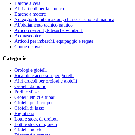
Barche a vela
Altri articoli per la nautica
Barche a motore
Noleggio di imbarcazioni, charter e scuole di nautica
Abbigliamento tecnico nautico
Articoli per surf, kitesurf e windsurf
Acquascooter
Articoli per imbarchi, equipaggio e regate
Canoe e kayak
Categorie
Orologi e gioielli
Ricambi e accessori per gioielli
Altri articoli per orologi e gioielli
Gioielli da uomo
Perline sfuse
Gioielli etnici e tribali
Gioielli per il corpo
Gioielli di lusso
Bigiotteria
Lotti e stock di orologi
Lotti e stock di gioielli
Gioielli antichi