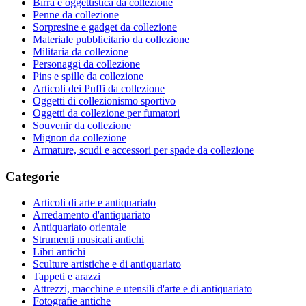
Birra e oggettistica da collezione
Penne da collezione
Sorpresine e gadget da collezione
Materiale pubblicitario da collezione
Militaria da collezione
Personaggi da collezione
Pins e spille da collezione
Articoli dei Puffi da collezione
Oggetti di collezionismo sportivo
Oggetti da collezione per fumatori
Souvenir da collezione
Mignon da collezione
Armature, scudi e accessori per spade da collezione
Categorie
Articoli di arte e antiquariato
Arredamento d'antiquariato
Antiquariato orientale
Strumenti musicali antichi
Libri antichi
Sculture artistiche e di antiquariato
Tappeti e arazzi
Attrezzi, macchine e utensili d'arte e di antiquariato
Fotografie antiche