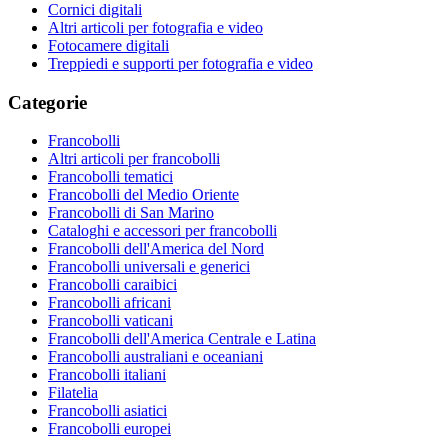
Cornici digitali
Altri articoli per fotografia e video
Fotocamere digitali
Treppiedi e supporti per fotografia e video
Categorie
Francobolli
Altri articoli per francobolli
Francobolli tematici
Francobolli del Medio Oriente
Francobolli di San Marino
Cataloghi e accessori per francobolli
Francobolli dell'America del Nord
Francobolli universali e generici
Francobolli caraibici
Francobolli africani
Francobolli vaticani
Francobolli dell'America Centrale e Latina
Francobolli australiani e oceaniani
Francobolli italiani
Filatelia
Francobolli asiatici
Francobolli europei