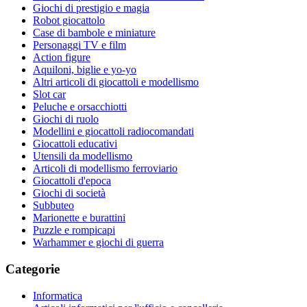
Giochi di prestigio e magia
Robot giocattolo
Case di bambole e miniature
Personaggi TV e film
Action figure
Aquiloni, biglie e yo-yo
Altri articoli di giocattoli e modellismo
Slot car
Peluche e orsacchiotti
Giochi di ruolo
Modellini e giocattoli radiocomandati
Giocattoli educativi
Utensili da modellismo
Articoli di modellismo ferroviario
Giocattoli d'epoca
Giochi di società
Subbuteo
Marionette e burattini
Puzzle e rompicapi
Warhammer e giochi di guerra
Categorie
Informatica