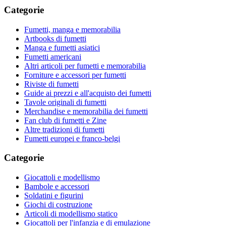
Categorie
Fumetti, manga e memorabilia
Artbooks di fumetti
Manga e fumetti asiatici
Fumetti americani
Altri articoli per fumetti e memorabilia
Forniture e accessori per fumetti
Riviste di fumetti
Guide ai prezzi e all'acquisto dei fumetti
Tavole originali di fumetti
Merchandise e memorabilia dei fumetti
Fan club di fumetti e Zine
Altre tradizioni di fumetti
Fumetti europei e franco-belgi
Categorie
Giocattoli e modellismo
Bambole e accessori
Soldatini e figurini
Giochi di costruzione
Articoli di modellismo statico
Giocattoli per l'infanzia e di emulazione