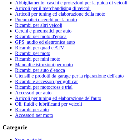
Abbigliamento, caschi e protezioni per la guida di veicoli
Articoli per il merchandising di veicoli
Articoli per tuning ed elaborazione della moto
Pneumatici e cerchi per la moto
Ricambi per altri veicoli
Cerchi e pneumatici per auto
Ricambi per moto d'epoca
GPS, audio ed elettronica auto
Ricambi per quad e ATV
Ricambi per moto
Ricambi per mini moto
Manuali e istruzioni per moto
Ricambi per auto d'epoca
Utensili e prodotti da garage per la riparazione dell'auto
Ricambi e accessori per golf car
Ricambi per motocross e trial
Accessori per auto
Articoli per tuning ed elaborazione dell'auto
Oli, fluidi e lubrificanti per veicoli
Ricambi per auto
Accessori per moto
Categorie
Sport e viaggi