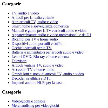
Categorie
TV, audio e video
Articoli per la realtà virtuale
Altri articoli TV, audio e video
Smart home e sorveglianza domestica
Manuali e guide per la Tv e articoli audio e video
Apparecchiature audio e video professionali e da DJ
Ricambi per TV e home audio
Dispositivi audio portatili e cuffie
Occhiali virtuali per la TV
Batterie e alimentatori per articoli audio e video
Lettori DVD, Blu-ray e home cinema
Televisori
Articoli vintage TV, audio e video
Accessori TV e home audio
Grandi lotti e stock di articoli TV, audio e video
Decoder, satellitari e DTT
Impianti audio e Hi-Fi per la casa
Categorie
Videogiochi e console
Merchandising per videogiochi