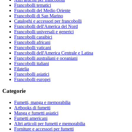
Francobolli tematici
Francobolli del Medio Oriente
Francobolli di San Marino
Cataloghi e accessori per francobolli
Francobolli dell'America del Nord
Francobolli universali e generici
Francobolli caraibici
Francobolli africani
Francobolli vaticani
Francobolli dell'America Centrale e Latina
Francobolli australiani e oceaniani
Francobolli italiani
Filatelia
Francobolli asiatici
Francobolli europei
Categorie
Fumetti, manga e memorabilia
Artbooks di fumetti
Manga e fumetti asiatici
Fumetti americani
Altri articoli per fumetti e memorabilia
Forniture e accessori per fumetti