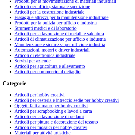
Prodotti per la movimentazione di materiali industriali
Articoli per ufficio, stampa e spedizione
Articoli per la costruzione industriale
Fissaggi e attrezzi per la manutenzione industriale
Prodotti per la pulizia per ufficio e industria
Strumenti medici e di laboratorio
Articoli per la lavorazione di metalli e saldatura
Articoli di climatizzazione per ufficio e industria
Manutenzione e sicurezza per ufficio e industria
Automazioni, motori e driver industriali
Articoli di elettronica industriale
Servizi per aziende
Articoli per agricoltura e allevamento
Articoli per commercio al dettaglio
Categorie
Articoli per hobby creativi
Articoli per cesteria e intreccio sedie per hobby creativi
Oggetti fatti a mano per hobby creativi
Articoli per scrapbooking e lavori a carta
Articoli per la lavorazione di pellami
Articoli per pittura e decorazione del tessuto
Articoli per mosaici per hobby creativi
Materiali per attività artistiche