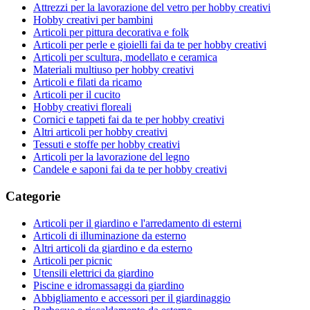
Attrezzi per la lavorazione del vetro per hobby creativi
Hobby creativi per bambini
Articoli per pittura decorativa e folk
Articoli per perle e gioielli fai da te per hobby creativi
Articoli per scultura, modellato e ceramica
Materiali multiuso per hobby creativi
Articoli e filati da ricamo
Articoli per il cucito
Hobby creativi floreali
Cornici e tappeti fai da te per hobby creativi
Altri articoli per hobby creativi
Tessuti e stoffe per hobby creativi
Articoli per la lavorazione del legno
Candele e saponi fai da te per hobby creativi
Categorie
Articoli per il giardino e l'arredamento di esterni
Articoli di illuminazione da esterno
Altri articoli da giardino e da esterno
Articoli per picnic
Utensili elettrici da giardino
Piscine e idromassaggi da giardino
Abbigliamento e accessori per il giardinaggio