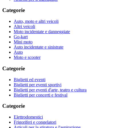
Categorie
Auto, moto e altri veicoli
Altri veicoli
Moto incidentate e danneggiate
Go-kart
Mini moto
Auto incidentate e sinistrate
Auto
Moto e scooter
Categorie
Biglietti ed eventi
Biglietti per eventi sportivi
Biglietti per eventi d'arte, teatro e cultura
Biglietti per concerti e festival
Categorie
Elettrodomestici
Frigoriferi e congelatori
Articoli per la stiratura e l'aspirazione