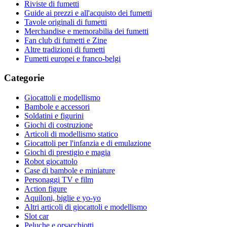
Riviste di fumetti
Guide ai prezzi e all'acquisto dei fumetti
Tavole originali di fumetti
Merchandise e memorabilia dei fumetti
Fan club di fumetti e Zine
Altre tradizioni di fumetti
Fumetti europei e franco-belgi
Categorie
Giocattoli e modellismo
Bambole e accessori
Soldatini e figurini
Giochi di costruzione
Articoli di modellismo statico
Giocattoli per l'infanzia e di emulazione
Giochi di prestigio e magia
Robot giocattolo
Case di bambole e miniature
Personaggi TV e film
Action figure
Aquiloni, biglie e yo-yo
Altri articoli di giocattoli e modellismo
Slot car
Peluche e orsacchiotti