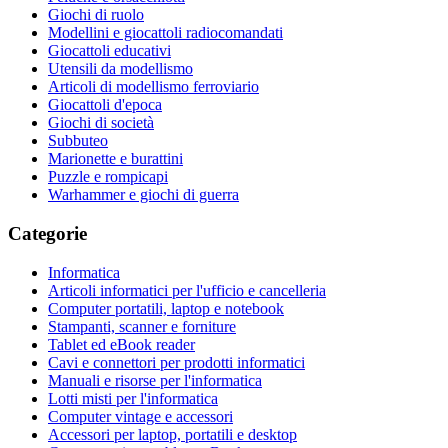
Giochi di ruolo
Modellini e giocattoli radiocomandati
Giocattoli educativi
Utensili da modellismo
Articoli di modellismo ferroviario
Giocattoli d'epoca
Giochi di società
Subbuteo
Marionette e burattini
Puzzle e rompicapi
Warhammer e giochi di guerra
Categorie
Informatica
Articoli informatici per l'ufficio e cancelleria
Computer portatili, laptop e notebook
Stampanti, scanner e forniture
Tablet ed eBook reader
Cavi e connettori per prodotti informatici
Manuali e risorse per l'informatica
Lotti misti per l'informatica
Computer vintage e accessori
Accessori per laptop, portatili e desktop