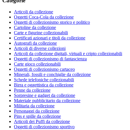
Categorie
Articoli da collezione
Oggetti Coca-Cola da collezione
Oggetti di collezionismo storico e politico
Cartoline da collezione
Carte e figurine collezionabili
Certificati azionari e titoli da collezione
Autografi da collezione
Articoli di diverse collezioni
Articoli da collezione digitali, virtuali e cripto collezionabili
Oggetti di collezionismo di fantascienza
Carte gioco collezionabili
Oggetti di collezionismo cartaceo
Minerali, fossili e conchiglie da collezione
Schede telefoniche collezionabili
Birra e oggettistica da collezione
Penne da collezione
Sorpresine e gadget da collezione
Materiale pubblicitario da collezione
Militaria da collezione
Personaggi da collezione
Pins e spille da collezione
Articoli dei Puffi da collezione
Oggetti di collezionismo sportivo