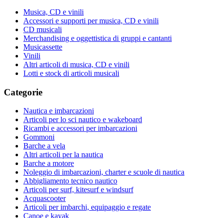
Musica, CD e vinili
Accessori e supporti per musica, CD e vinili
CD musicali
Merchandising e oggettistica di gruppi e cantanti
Musicassette
Vinili
Altri articoli di musica, CD e vinili
Lotti e stock di articoli musicali
Categorie
Nautica e imbarcazioni
Articoli per lo sci nautico e wakeboard
Ricambi e accessori per imbarcazioni
Gommoni
Barche a vela
Altri articoli per la nautica
Barche a motore
Noleggio di imbarcazioni, charter e scuole di nautica
Abbigliamento tecnico nautico
Articoli per surf, kitesurf e windsurf
Acquascooter
Articoli per imbarchi, equipaggio e regate
Canoe e kayak