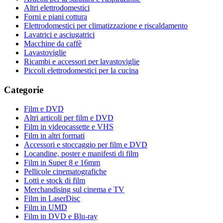
Altri elettrodomestici
Forni e piani cottura
Elettrodomestici per climatizzazione e riscaldamento
Lavatrici e asciugatrici
Macchine da caffè
Lavastoviglie
Ricambi e accessori per lavastoviglie
Piccoli elettrodomestici per la cucina
Categorie
Film e DVD
Altri articoli per film e DVD
Film in videocassette e VHS
Film in altri formati
Accessori e stoccaggio per film e DVD
Locandine, poster e manifesti di film
Film in Super 8 e 16mm
Pellicole cinematografiche
Lotti e stock di film
Merchandising sul cinema e TV
Film in LaserDisc
Film in UMD
Film in DVD e Blu-ray