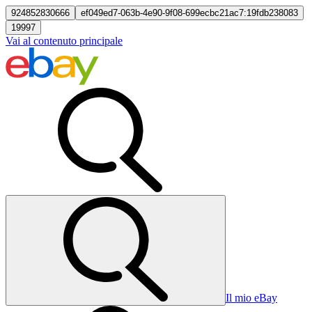
924852830666
ef049ed7-063b-4e90-9f08-699ecbc21ac7:19fdb238083
19997
Vai al contenuto principale
Il mio eBay