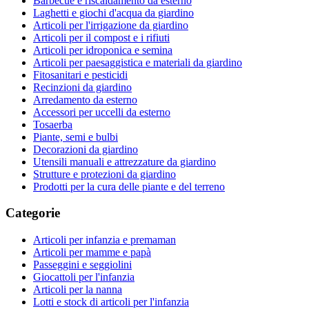
Barbecue e riscaldamento da esterno
Laghetti e giochi d'acqua da giardino
Articoli per l'irrigazione da giardino
Articoli per il compost e i rifiuti
Articoli per idroponica e semina
Articoli per paesaggistica e materiali da giardino
Fitosanitari e pesticidi
Recinzioni da giardino
Arredamento da esterno
Accessori per uccelli da esterno
Tosaerba
Piante, semi e bulbi
Decorazioni da giardino
Utensili manuali e attrezzature da giardino
Strutture e protezioni da giardino
Prodotti per la cura delle piante e del terreno
Categorie
Articoli per infanzia e premaman
Articoli per mamme e papà
Passeggini e seggiolini
Giocattoli per l'infanzia
Articoli per la nanna
Lotti e stock di articoli per l'infanzia