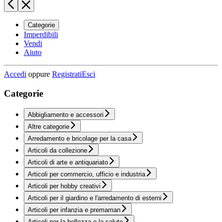
Categorie
Imperdibili
Vendi
Aiuto
Accedi
oppure
Registrati
Esci
Categorie
Abbigliamento e accessori
Altre categorie
Arredamento e bricolage per la casa
Articoli da collezione
Articoli di arte e antiquariato
Articoli per commercio, ufficio e industria
Articoli per hobby creativi
Articoli per il giardino e l'arredamento di esterni
Articoli per infanzia e premaman
Articoli per la bellezza e la salute