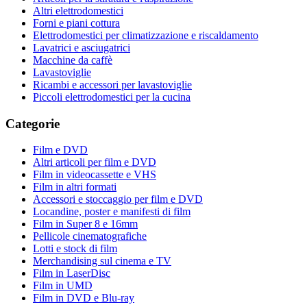
Altri elettrodomestici
Forni e piani cottura
Elettrodomestici per climatizzazione e riscaldamento
Lavatrici e asciugatrici
Macchine da caffè
Lavastoviglie
Ricambi e accessori per lavastoviglie
Piccoli elettrodomestici per la cucina
Categorie
Film e DVD
Altri articoli per film e DVD
Film in videocassette e VHS
Film in altri formati
Accessori e stoccaggio per film e DVD
Locandine, poster e manifesti di film
Film in Super 8 e 16mm
Pellicole cinematografiche
Lotti e stock di film
Merchandising sul cinema e TV
Film in LaserDisc
Film in UMD
Film in DVD e Blu-ray