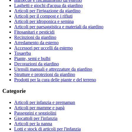
Barbecue e riscaldamento da esterno
Laghetti e giochi d'acqua da giardino
Articoli per l'irrigazione da giardino
Articoli per il compost e i rifiuti
Articoli per idroponica e semina
Articoli per paesaggistica e materiali da giardino
Fitosanitari e pesticidi
Recinzioni da giardino
Arredamento da esterno
Accessori per uccelli da esterno
Tosaerba
Piante, semi e bulbi
Decorazioni da giardino
Utensili manuali e attrezzature da giardino
Strutture e protezioni da giardino
Prodotti per la cura delle piante e del terreno
Categorie
Articoli per infanzia e premaman
Articoli per mamme e papà
Passeggini e seggiolini
Giocattoli per l'infanzia
Articoli per la nanna
Lotti e stock di articoli per l'infanzia