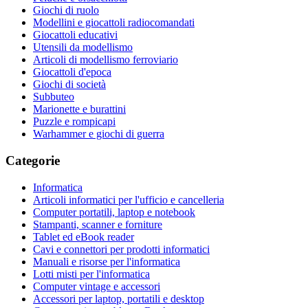
Giochi di ruolo
Modellini e giocattoli radiocomandati
Giocattoli educativi
Utensili da modellismo
Articoli di modellismo ferroviario
Giocattoli d'epoca
Giochi di società
Subbuteo
Marionette e burattini
Puzzle e rompicapi
Warhammer e giochi di guerra
Categorie
Informatica
Articoli informatici per l'ufficio e cancelleria
Computer portatili, laptop e notebook
Stampanti, scanner e forniture
Tablet ed eBook reader
Cavi e connettori per prodotti informatici
Manuali e risorse per l'informatica
Lotti misti per l'informatica
Computer vintage e accessori
Accessori per laptop, portatili e desktop