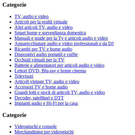
Categorie
TV, audio e video
Articoli per la realtà virtuale
Altri articoli TV, audio e video
Smart home e sorveglianza domestica
Manuali e guide per la Tv e articoli audio e video
Apparecchiature audio e video professionali e da DJ
Ricambi per TV e home audio
Dispositivi audio portatili e cuffie
Occhiali virtuali per la TV
Batterie e alimentatori per articoli audio e video
Lettori DVD, Blu-ray e home cinema
Televisori
Articoli vintage TV, audio e video
Accessori TV e home audio
Grandi lotti e stock di articoli TV, audio e video
Decoder, satellitari e DTT
Impianti audio e Hi-Fi per la casa
Categorie
Videogiochi e console
Merchandising per videogiochi