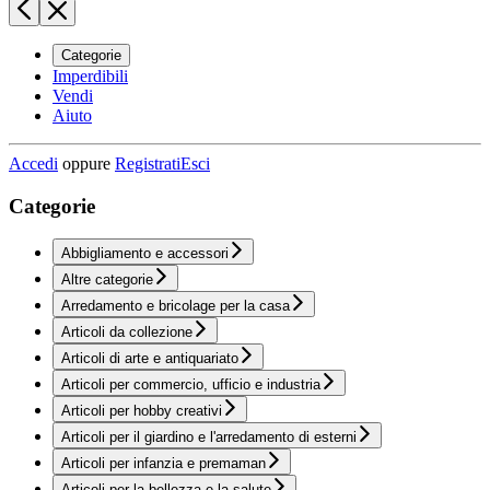
Categorie
Imperdibili
Vendi
Aiuto
Accedi
oppure
Registrati
Esci
Categorie
Abbigliamento e accessori
Altre categorie
Arredamento e bricolage per la casa
Articoli da collezione
Articoli di arte e antiquariato
Articoli per commercio, ufficio e industria
Articoli per hobby creativi
Articoli per il giardino e l'arredamento di esterni
Articoli per infanzia e premaman
Articoli per la bellezza e la salute