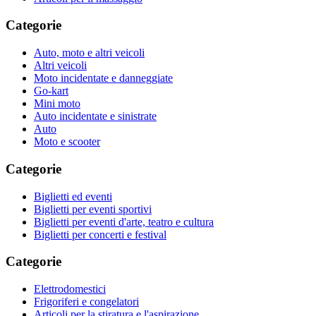
Categorie
Auto, moto e altri veicoli
Altri veicoli
Moto incidentate e danneggiate
Go-kart
Mini moto
Auto incidentate e sinistrate
Auto
Moto e scooter
Categorie
Biglietti ed eventi
Biglietti per eventi sportivi
Biglietti per eventi d'arte, teatro e cultura
Biglietti per concerti e festival
Categorie
Elettrodomestici
Frigoriferi e congelatori
Articoli per la stiratura e l'aspirazione