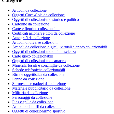
Categorie
Articoli da collezione
Oggetti Coca-Cola da collezione
Oggetti di collezionismo storico e politico
Cartoline da collezione
Carte e figurine collezionabili
Certificati azionari e titoli da collezione
Autografi da collezione
Articoli di diverse collezioni
Articoli da collezione digitali, virtuali e cripto collezionabili
Oggetti di collezionismo di fantascienza
Carte gioco collezionabili
Oggetti di collezionismo cartaceo
Minerali, fossili e conchiglie da collezione
Schede telefoniche collezionabili
Birra e oggettistica da collezione
Penne da collezione
Sorpresine e gadget da collezione
Materiale pubblicitario da collezione
Militaria da collezione
Personaggi da collezione
Pins e spille da collezione
Articoli dei Puffi da collezione
Oggetti di collezionismo sportivo