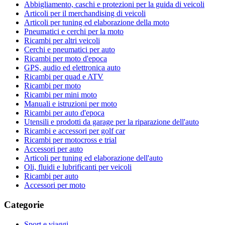
Abbigliamento, caschi e protezioni per la guida di veicoli
Articoli per il merchandising di veicoli
Articoli per tuning ed elaborazione della moto
Pneumatici e cerchi per la moto
Ricambi per altri veicoli
Cerchi e pneumatici per auto
Ricambi per moto d'epoca
GPS, audio ed elettronica auto
Ricambi per quad e ATV
Ricambi per moto
Ricambi per mini moto
Manuali e istruzioni per moto
Ricambi per auto d'epoca
Utensili e prodotti da garage per la riparazione dell'auto
Ricambi e accessori per golf car
Ricambi per motocross e trial
Accessori per auto
Articoli per tuning ed elaborazione dell'auto
Oli, fluidi e lubrificanti per veicoli
Ricambi per auto
Accessori per moto
Categorie
Sport e viaggi