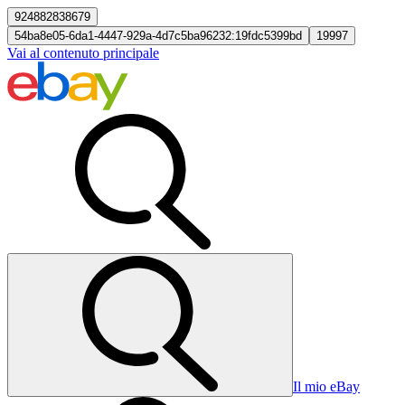
924882838679
54ba8e05-6da1-4447-929a-4d7c5ba96232:19fdc5399bd
19997
Vai al contenuto principale
Il mio eBay