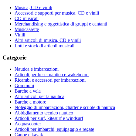
Musica, CD e vinili
Accessori e supporti per musica, CD e vinili
CD musicali
Merchandising e oggettistica di gruppi e cantanti
Musicassette
Vinili
Altri articoli di musica, CD e vinili
Lotti e stock di articoli musicali
Categorie
Nautica e imbarcazioni
Articoli per lo sci nautico e wakeboard
Ricambi e accessori per imbarcazioni
Gommoni
Barche a vela
Altri articoli per la nautica
Barche a motore
Noleggio di imbarcazioni, charter e scuole di nautica
Abbigliamento tecnico nautico
Articoli per surf, kitesurf e windsurf
Acquascooter
Articoli per imbarchi, equipaggio e regate
Canoe e kayak