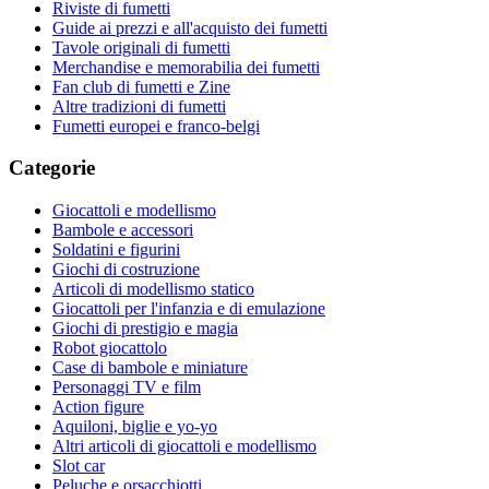
Riviste di fumetti
Guide ai prezzi e all'acquisto dei fumetti
Tavole originali di fumetti
Merchandise e memorabilia dei fumetti
Fan club di fumetti e Zine
Altre tradizioni di fumetti
Fumetti europei e franco-belgi
Categorie
Giocattoli e modellismo
Bambole e accessori
Soldatini e figurini
Giochi di costruzione
Articoli di modellismo statico
Giocattoli per l'infanzia e di emulazione
Giochi di prestigio e magia
Robot giocattolo
Case di bambole e miniature
Personaggi TV e film
Action figure
Aquiloni, biglie e yo-yo
Altri articoli di giocattoli e modellismo
Slot car
Peluche e orsacchiotti