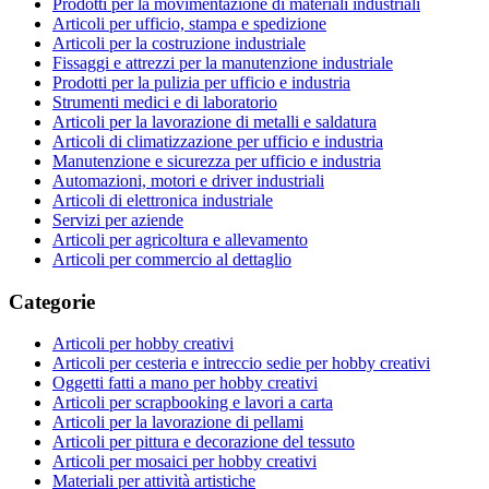
Prodotti per la movimentazione di materiali industriali
Articoli per ufficio, stampa e spedizione
Articoli per la costruzione industriale
Fissaggi e attrezzi per la manutenzione industriale
Prodotti per la pulizia per ufficio e industria
Strumenti medici e di laboratorio
Articoli per la lavorazione di metalli e saldatura
Articoli di climatizzazione per ufficio e industria
Manutenzione e sicurezza per ufficio e industria
Automazioni, motori e driver industriali
Articoli di elettronica industriale
Servizi per aziende
Articoli per agricoltura e allevamento
Articoli per commercio al dettaglio
Categorie
Articoli per hobby creativi
Articoli per cesteria e intreccio sedie per hobby creativi
Oggetti fatti a mano per hobby creativi
Articoli per scrapbooking e lavori a carta
Articoli per la lavorazione di pellami
Articoli per pittura e decorazione del tessuto
Articoli per mosaici per hobby creativi
Materiali per attività artistiche