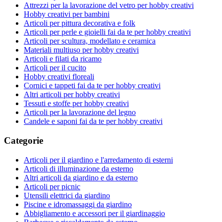
Attrezzi per la lavorazione del vetro per hobby creativi
Hobby creativi per bambini
Articoli per pittura decorativa e folk
Articoli per perle e gioielli fai da te per hobby creativi
Articoli per scultura, modellato e ceramica
Materiali multiuso per hobby creativi
Articoli e filati da ricamo
Articoli per il cucito
Hobby creativi floreali
Cornici e tappeti fai da te per hobby creativi
Altri articoli per hobby creativi
Tessuti e stoffe per hobby creativi
Articoli per la lavorazione del legno
Candele e saponi fai da te per hobby creativi
Categorie
Articoli per il giardino e l'arredamento di esterni
Articoli di illuminazione da esterno
Altri articoli da giardino e da esterno
Articoli per picnic
Utensili elettrici da giardino
Piscine e idromassaggi da giardino
Abbigliamento e accessori per il giardinaggio