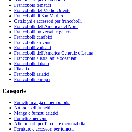
Francobolli tematici
Francobolli del Medio Oriente
Francobolli di San Marino
Cataloghi e accessori per francobolli
Francobolli dell'America del Nord
Francobolli universali e generici
Francobolli caraibici
Francobolli africani
Francobolli vaticani
Francobolli dell'America Centrale e Latina
Francobolli australiani e oceaniani
Francobolli italiani
Filatelia
Francobolli asiatici
Francobolli europei
Categorie
Fumetti, manga e memorabilia
Artbooks di fumetti
Manga e fumetti asiatici
Fumetti americani
Altri articoli per fumetti e memorabilia
Forniture e accessori per fumetti