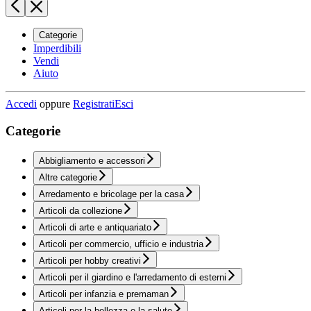
Categorie
Imperdibili
Vendi
Aiuto
Accedi
oppure
Registrati
Esci
Categorie
Abbigliamento e accessori
Altre categorie
Arredamento e bricolage per la casa
Articoli da collezione
Articoli di arte e antiquariato
Articoli per commercio, ufficio e industria
Articoli per hobby creativi
Articoli per il giardino e l'arredamento di esterni
Articoli per infanzia e premaman
Articoli per la bellezza e la salute