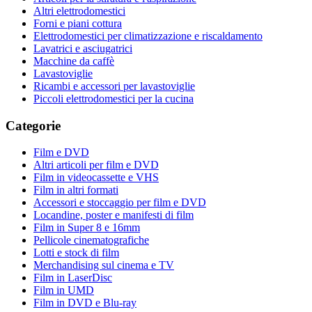
Altri elettrodomestici
Forni e piani cottura
Elettrodomestici per climatizzazione e riscaldamento
Lavatrici e asciugatrici
Macchine da caffè
Lavastoviglie
Ricambi e accessori per lavastoviglie
Piccoli elettrodomestici per la cucina
Categorie
Film e DVD
Altri articoli per film e DVD
Film in videocassette e VHS
Film in altri formati
Accessori e stoccaggio per film e DVD
Locandine, poster e manifesti di film
Film in Super 8 e 16mm
Pellicole cinematografiche
Lotti e stock di film
Merchandising sul cinema e TV
Film in LaserDisc
Film in UMD
Film in DVD e Blu-ray