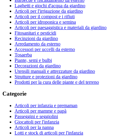
Barbecue e riscaldamento da esterno
Laghetti e giochi d'acqua da giardino
Articoli per l'irrigazione da giardino
Articoli per il compost e i rifiuti
Articoli per idroponica e semina
Articoli per paesaggistica e materiali da giardino
Fitosanitari e pesticidi
Recinzioni da giardino
Arredamento da esterno
Accessori per uccelli da esterno
Tosaerba
Piante, semi e bulbi
Decorazioni da giardino
Utensili manuali e attrezzature da giardino
Strutture e protezioni da giardino
Prodotti per la cura delle piante e del terreno
Categorie
Articoli per infanzia e premaman
Articoli per mamme e papà
Passeggini e seggiolini
Giocattoli per l'infanzia
Articoli per la nanna
Lotti e stock di articoli per l'infanzia