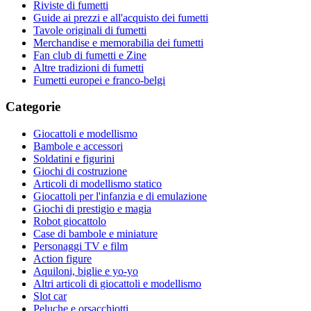
Riviste di fumetti
Guide ai prezzi e all'acquisto dei fumetti
Tavole originali di fumetti
Merchandise e memorabilia dei fumetti
Fan club di fumetti e Zine
Altre tradizioni di fumetti
Fumetti europei e franco-belgi
Categorie
Giocattoli e modellismo
Bambole e accessori
Soldatini e figurini
Giochi di costruzione
Articoli di modellismo statico
Giocattoli per l'infanzia e di emulazione
Giochi di prestigio e magia
Robot giocattolo
Case di bambole e miniature
Personaggi TV e film
Action figure
Aquiloni, biglie e yo-yo
Altri articoli di giocattoli e modellismo
Slot car
Peluche e orsacchiotti