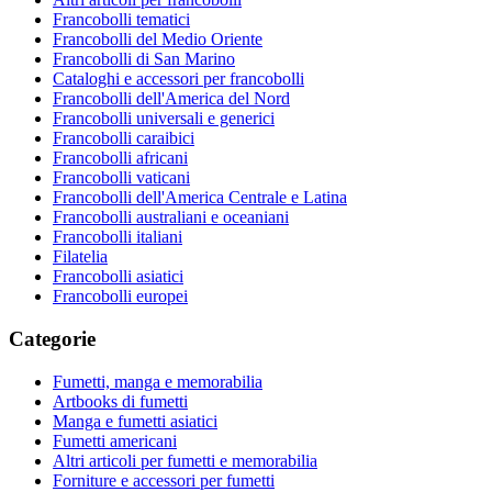
Francobolli tematici
Francobolli del Medio Oriente
Francobolli di San Marino
Cataloghi e accessori per francobolli
Francobolli dell'America del Nord
Francobolli universali e generici
Francobolli caraibici
Francobolli africani
Francobolli vaticani
Francobolli dell'America Centrale e Latina
Francobolli australiani e oceaniani
Francobolli italiani
Filatelia
Francobolli asiatici
Francobolli europei
Categorie
Fumetti, manga e memorabilia
Artbooks di fumetti
Manga e fumetti asiatici
Fumetti americani
Altri articoli per fumetti e memorabilia
Forniture e accessori per fumetti