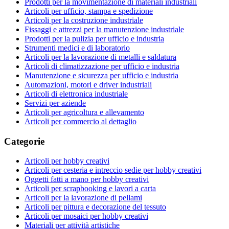
Prodotti per la movimentazione di materiali industriali
Articoli per ufficio, stampa e spedizione
Articoli per la costruzione industriale
Fissaggi e attrezzi per la manutenzione industriale
Prodotti per la pulizia per ufficio e industria
Strumenti medici e di laboratorio
Articoli per la lavorazione di metalli e saldatura
Articoli di climatizzazione per ufficio e industria
Manutenzione e sicurezza per ufficio e industria
Automazioni, motori e driver industriali
Articoli di elettronica industriale
Servizi per aziende
Articoli per agricoltura e allevamento
Articoli per commercio al dettaglio
Categorie
Articoli per hobby creativi
Articoli per cesteria e intreccio sedie per hobby creativi
Oggetti fatti a mano per hobby creativi
Articoli per scrapbooking e lavori a carta
Articoli per la lavorazione di pellami
Articoli per pittura e decorazione del tessuto
Articoli per mosaici per hobby creativi
Materiali per attività artistiche