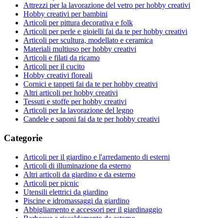
Attrezzi per la lavorazione del vetro per hobby creativi
Hobby creativi per bambini
Articoli per pittura decorativa e folk
Articoli per perle e gioielli fai da te per hobby creativi
Articoli per scultura, modellato e ceramica
Materiali multiuso per hobby creativi
Articoli e filati da ricamo
Articoli per il cucito
Hobby creativi floreali
Cornici e tappeti fai da te per hobby creativi
Altri articoli per hobby creativi
Tessuti e stoffe per hobby creativi
Articoli per la lavorazione del legno
Candele e saponi fai da te per hobby creativi
Categorie
Articoli per il giardino e l'arredamento di esterni
Articoli di illuminazione da esterno
Altri articoli da giardino e da esterno
Articoli per picnic
Utensili elettrici da giardino
Piscine e idromassaggi da giardino
Abbigliamento e accessori per il giardinaggio