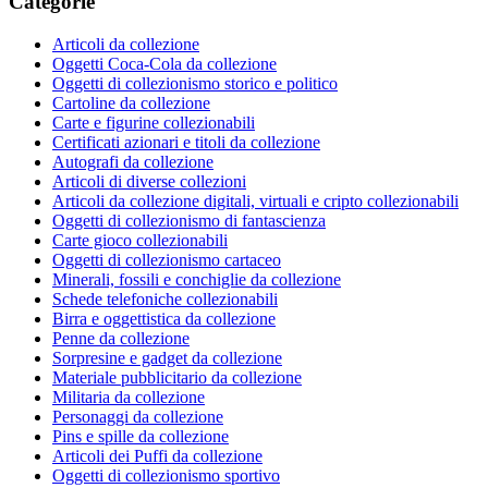
Categorie
Articoli da collezione
Oggetti Coca-Cola da collezione
Oggetti di collezionismo storico e politico
Cartoline da collezione
Carte e figurine collezionabili
Certificati azionari e titoli da collezione
Autografi da collezione
Articoli di diverse collezioni
Articoli da collezione digitali, virtuali e cripto collezionabili
Oggetti di collezionismo di fantascienza
Carte gioco collezionabili
Oggetti di collezionismo cartaceo
Minerali, fossili e conchiglie da collezione
Schede telefoniche collezionabili
Birra e oggettistica da collezione
Penne da collezione
Sorpresine e gadget da collezione
Materiale pubblicitario da collezione
Militaria da collezione
Personaggi da collezione
Pins e spille da collezione
Articoli dei Puffi da collezione
Oggetti di collezionismo sportivo