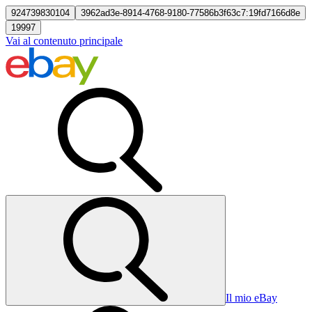
924739830104
3962ad3e-8914-4768-9180-77586b3f63c7:19fd7166d8e
19997
Vai al contenuto principale
Il mio eBay