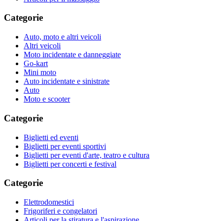
Categorie
Auto, moto e altri veicoli
Altri veicoli
Moto incidentate e danneggiate
Go-kart
Mini moto
Auto incidentate e sinistrate
Auto
Moto e scooter
Categorie
Biglietti ed eventi
Biglietti per eventi sportivi
Biglietti per eventi d'arte, teatro e cultura
Biglietti per concerti e festival
Categorie
Elettrodomestici
Frigoriferi e congelatori
Articoli per la stiratura e l'aspirazione