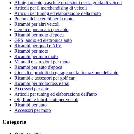
Abbigliamento, caschi e protezioni per la guida di veicoli
Articoli per il merchandising di veicoli
Articoli per tuning ed elaborazione della moto
Pneumatici e cerchi per la moto
Ricambi per altri veicoli
Cerchi e pneumatici per auto
Ricambi per moto d'epoca
GPS, audio ed elettronica auto
Ricambi per quad e ATV
Ricambi per moto
Ricambi per mini moto
Manuali e istruzioni per moto
Ricambi per auto d'epoca
Utensili e prodotti da garage per la riparazione dell'auto
Ricambi e accessori per golf car
Ricambi per motocross e trial
Accessori per auto
Articoli per tuning ed elaborazione dell'auto
Oli, fluidi e lubrificanti per veicoli
Ricambi per auto
Accessori per moto
Categorie
Sport e viaggi