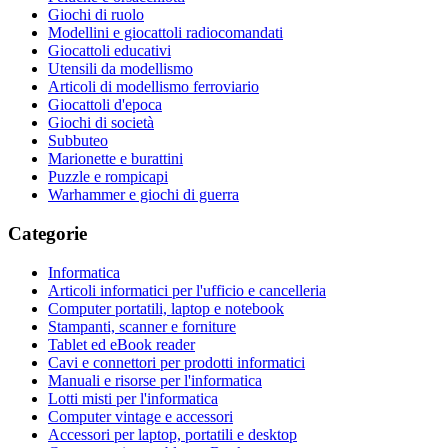
Giochi di ruolo
Modellini e giocattoli radiocomandati
Giocattoli educativi
Utensili da modellismo
Articoli di modellismo ferroviario
Giocattoli d'epoca
Giochi di società
Subbuteo
Marionette e burattini
Puzzle e rompicapi
Warhammer e giochi di guerra
Categorie
Informatica
Articoli informatici per l'ufficio e cancelleria
Computer portatili, laptop e notebook
Stampanti, scanner e forniture
Tablet ed eBook reader
Cavi e connettori per prodotti informatici
Manuali e risorse per l'informatica
Lotti misti per l'informatica
Computer vintage e accessori
Accessori per laptop, portatili e desktop