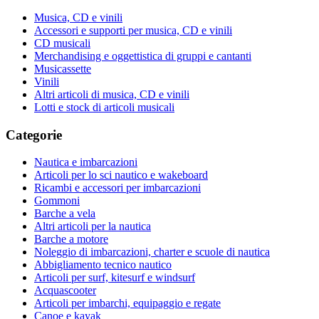
Musica, CD e vinili
Accessori e supporti per musica, CD e vinili
CD musicali
Merchandising e oggettistica di gruppi e cantanti
Musicassette
Vinili
Altri articoli di musica, CD e vinili
Lotti e stock di articoli musicali
Categorie
Nautica e imbarcazioni
Articoli per lo sci nautico e wakeboard
Ricambi e accessori per imbarcazioni
Gommoni
Barche a vela
Altri articoli per la nautica
Barche a motore
Noleggio di imbarcazioni, charter e scuole di nautica
Abbigliamento tecnico nautico
Articoli per surf, kitesurf e windsurf
Acquascooter
Articoli per imbarchi, equipaggio e regate
Canoe e kayak