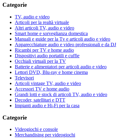
Categorie
TV, audio e video
Articoli per la realtà virtuale
Altri articoli TV, audio e video
Smart home e sorveglianza domestica
Manuali e guide per la Tv e articoli audio e video
Apparecchiature audio e video professionali e da DJ
Ricambi per TV e home audio
Dispositivi audio portatili e cuffie
Occhiali virtuali per la TV
Batterie e alimentatori per articoli audio e video
Lettori DVD, Blu-ray e home cinema
Televisori
Articoli vintage TV, audio e video
Accessori TV e home audio
Grandi lotti e stock di articoli TV, audio e video
Decoder, satellitari e DTT
Impianti audio e Hi-Fi per la casa
Categorie
Videogiochi e console
Merchandising per videogiochi