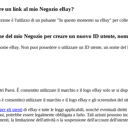
are un link al mio Negozio eBay?
ezione è l'utilizzo di un pulsante "In questo momento su eBay" per colle
e del mio Negozio per creare un nuovo ID utente, no
 il nome eBay. Non puoi possedere o utilizzare un ID utente, un nome d
tri Paesi. È consentito utilizzare il marchio e il logo eBay solo se si dis
n è consentito) utilizzare il marchio e il logo eBay e gli screenshot del 
er gli utenti
di eBay e tutte le leggi applicabili, nonché eventuali diritti
asi, potrebbe essere legalmente obbligata a farlo. Tali azioni possono inc
enti, la limitazione dell'attività o la sospensione dell'account dell'utente