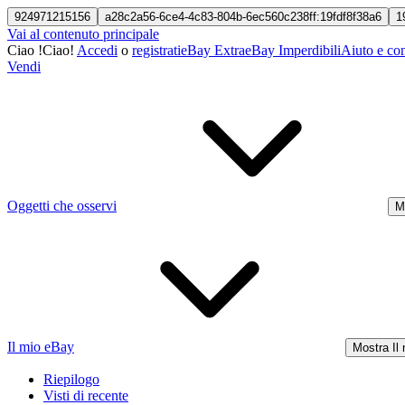
924971215156
a28c2a56-6ce4-4c83-804b-6ec560c238ff:19fdf8f38a6
1
Vai al contenuto principale
Ciao
!
Ciao!
Accedi
o
registrati
eBay Extra
eBay Imperdibili
Aiuto e con
Vendi
Oggetti che osservi
M
Il mio eBay
Mostra Il
Riepilogo
Visti di recente