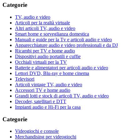
Categorie
TV, audio e video
Articoli per la realtà virtuale
Altri articoli TV, audio e video
Smart home e sorveglianza domestica
Manuali e guide per la Tv e articoli audio e video
Apparecchiature audio e video professionali e da DJ
Ricambi per TV e home audio
Dispositivi audio portatili e cuffie
Occhiali virtuali per la TV
Batterie e alimentatori per articoli audio e video
Lettori DVD, Blu-ray e home cinema
Televisori
Articoli vintage TV, audio e video
Accessori TV e home audio
Grandi lotti e stock di articoli TV, audio e video
Decoder, satellitari e DTT
Impianti audio e Hi-Fi per la casa
Categorie
Videogiochi e console
Merchandising per videogiochi