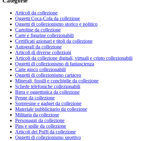
Categorie
Articoli da collezione
Oggetti Coca-Cola da collezione
Oggetti di collezionismo storico e politico
Cartoline da collezione
Carte e figurine collezionabili
Certificati azionari e titoli da collezione
Autografi da collezione
Articoli di diverse collezioni
Articoli da collezione digitali, virtuali e cripto collezionabili
Oggetti di collezionismo di fantascienza
Carte gioco collezionabili
Oggetti di collezionismo cartaceo
Minerali, fossili e conchiglie da collezione
Schede telefoniche collezionabili
Birra e oggettistica da collezione
Penne da collezione
Sorpresine e gadget da collezione
Materiale pubblicitario da collezione
Militaria da collezione
Personaggi da collezione
Pins e spille da collezione
Articoli dei Puffi da collezione
Oggetti di collezionismo sportivo