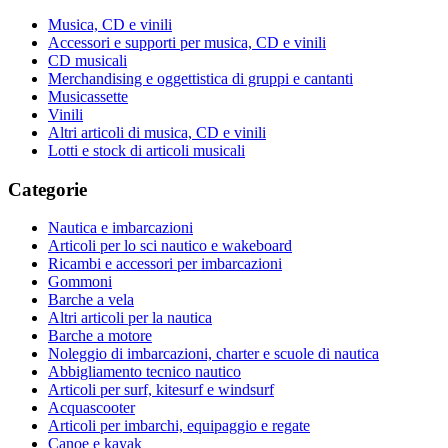
Musica, CD e vinili
Accessori e supporti per musica, CD e vinili
CD musicali
Merchandising e oggettistica di gruppi e cantanti
Musicassette
Vinili
Altri articoli di musica, CD e vinili
Lotti e stock di articoli musicali
Categorie
Nautica e imbarcazioni
Articoli per lo sci nautico e wakeboard
Ricambi e accessori per imbarcazioni
Gommoni
Barche a vela
Altri articoli per la nautica
Barche a motore
Noleggio di imbarcazioni, charter e scuole di nautica
Abbigliamento tecnico nautico
Articoli per surf, kitesurf e windsurf
Acquascooter
Articoli per imbarchi, equipaggio e regate
Canoe e kayak