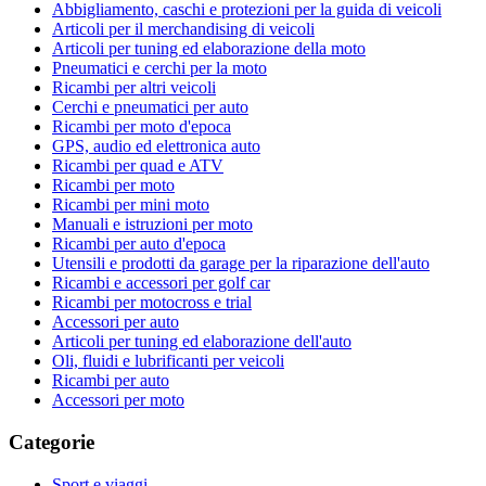
Abbigliamento, caschi e protezioni per la guida di veicoli
Articoli per il merchandising di veicoli
Articoli per tuning ed elaborazione della moto
Pneumatici e cerchi per la moto
Ricambi per altri veicoli
Cerchi e pneumatici per auto
Ricambi per moto d'epoca
GPS, audio ed elettronica auto
Ricambi per quad e ATV
Ricambi per moto
Ricambi per mini moto
Manuali e istruzioni per moto
Ricambi per auto d'epoca
Utensili e prodotti da garage per la riparazione dell'auto
Ricambi e accessori per golf car
Ricambi per motocross e trial
Accessori per auto
Articoli per tuning ed elaborazione dell'auto
Oli, fluidi e lubrificanti per veicoli
Ricambi per auto
Accessori per moto
Categorie
Sport e viaggi