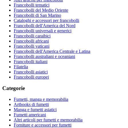
Francobolli tematici
Francobolli del Medio Oriente
Francobolli di San Marino
Cataloghi e accessori per francobolli
Francobolli dell'America del Nord
Francobolli universali e generici
Francobolli caraibici
Francobolli africani
Francobolli vaticani
Francobolli dell'America Centrale e Latina
Francobolli australiani e oceaniani
Francobolli italiani
Filatelia
Francobolli asiatici
Francobolli europei
Categorie
Fumetti, manga e memorabilia
Artbooks di fumetti
Manga e fumetti asiatici
Fumetti americani
Altri articoli per fumetti e memorabilia
Forniture e accessori per fumetti