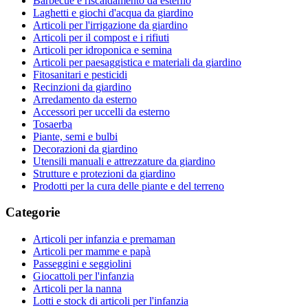
Barbecue e riscaldamento da esterno
Laghetti e giochi d'acqua da giardino
Articoli per l'irrigazione da giardino
Articoli per il compost e i rifiuti
Articoli per idroponica e semina
Articoli per paesaggistica e materiali da giardino
Fitosanitari e pesticidi
Recinzioni da giardino
Arredamento da esterno
Accessori per uccelli da esterno
Tosaerba
Piante, semi e bulbi
Decorazioni da giardino
Utensili manuali e attrezzature da giardino
Strutture e protezioni da giardino
Prodotti per la cura delle piante e del terreno
Categorie
Articoli per infanzia e premaman
Articoli per mamme e papà
Passeggini e seggiolini
Giocattoli per l'infanzia
Articoli per la nanna
Lotti e stock di articoli per l'infanzia