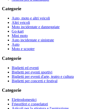
Categorie
Auto, moto e altri veicoli
Altri veicoli
Moto incidentate e danneggiate
Go-kart
Mini moto
Auto incidentate e sinistrate
Auto
Moto e scooter
Categorie
Biglietti ed eventi
Biglietti per eventi sportivi
Biglietti per eventi d'arte, teatro e cultura
Biglietti per concerti e festival
Categorie
Elettrodomestici
Frigoriferi e congelatori
Articoli per la stiratura e l'aspirazione