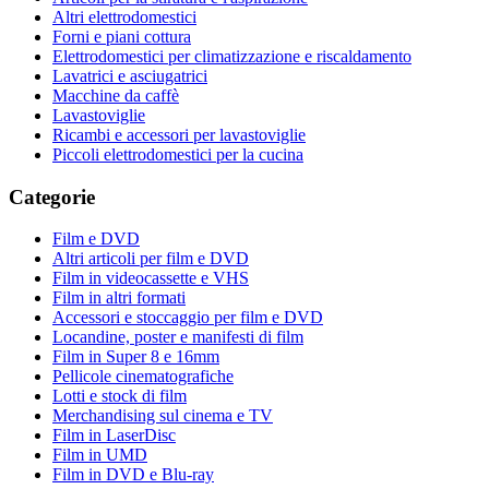
Altri elettrodomestici
Forni e piani cottura
Elettrodomestici per climatizzazione e riscaldamento
Lavatrici e asciugatrici
Macchine da caffè
Lavastoviglie
Ricambi e accessori per lavastoviglie
Piccoli elettrodomestici per la cucina
Categorie
Film e DVD
Altri articoli per film e DVD
Film in videocassette e VHS
Film in altri formati
Accessori e stoccaggio per film e DVD
Locandine, poster e manifesti di film
Film in Super 8 e 16mm
Pellicole cinematografiche
Lotti e stock di film
Merchandising sul cinema e TV
Film in LaserDisc
Film in UMD
Film in DVD e Blu-ray