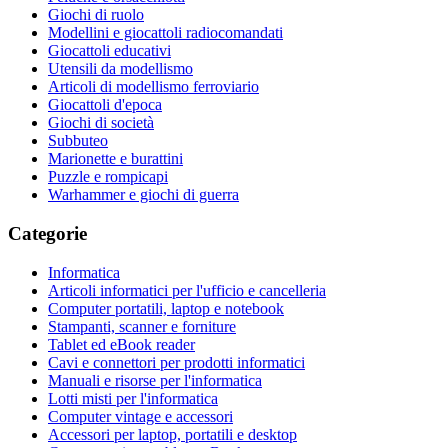
Giochi di ruolo
Modellini e giocattoli radiocomandati
Giocattoli educativi
Utensili da modellismo
Articoli di modellismo ferroviario
Giocattoli d'epoca
Giochi di società
Subbuteo
Marionette e burattini
Puzzle e rompicapi
Warhammer e giochi di guerra
Categorie
Informatica
Articoli informatici per l'ufficio e cancelleria
Computer portatili, laptop e notebook
Stampanti, scanner e forniture
Tablet ed eBook reader
Cavi e connettori per prodotti informatici
Manuali e risorse per l'informatica
Lotti misti per l'informatica
Computer vintage e accessori
Accessori per laptop, portatili e desktop