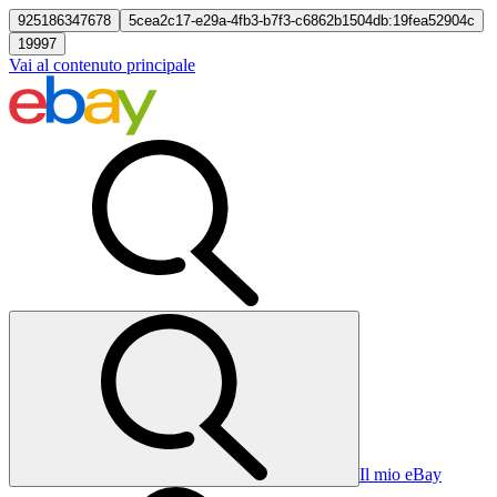
925186347678
5cea2c17-e29a-4fb3-b7f3-c6862b1504db:19fea52904c
19997
Vai al contenuto principale
Il mio eBay