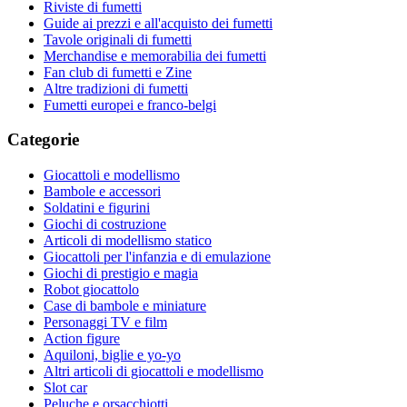
Riviste di fumetti
Guide ai prezzi e all'acquisto dei fumetti
Tavole originali di fumetti
Merchandise e memorabilia dei fumetti
Fan club di fumetti e Zine
Altre tradizioni di fumetti
Fumetti europei e franco-belgi
Categorie
Giocattoli e modellismo
Bambole e accessori
Soldatini e figurini
Giochi di costruzione
Articoli di modellismo statico
Giocattoli per l'infanzia e di emulazione
Giochi di prestigio e magia
Robot giocattolo
Case di bambole e miniature
Personaggi TV e film
Action figure
Aquiloni, biglie e yo-yo
Altri articoli di giocattoli e modellismo
Slot car
Peluche e orsacchiotti