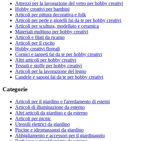
Attrezzi per la lavorazione del vetro per hobby creativi
Hobby creativi per bambini
Articoli per pittura decorativa e folk
Articoli per perle e gioielli fai da te per hobby creativi
Articoli per scultura, modellato e ceramica
Materiali multiuso per hobby creativi
Articoli e filati da ricamo
Articoli per il cucito
Hobby creativi floreali
Cornici e tappeti fai da te per hobby creativi
Altri articoli per hobby creativi
Tessuti e stoffe per hobby creativi
Articoli per la lavorazione del legno
Candele e saponi fai da te per hobby creativi
Categorie
Articoli per il giardino e l'arredamento di esterni
Articoli di illuminazione da esterno
Altri articoli da giardino e da esterno
Articoli per picnic
Utensili elettrici da giardino
Piscine e idromassaggi da giardino
Abbigliamento e accessori per il giardinaggio