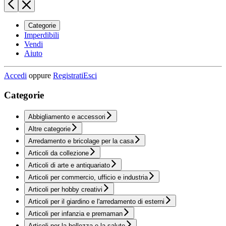
Categorie
Imperdibili
Vendi
Aiuto
Accedi
oppure
Registrati
Esci
Categorie
Abbigliamento e accessori
Altre categorie
Arredamento e bricolage per la casa
Articoli da collezione
Articoli di arte e antiquariato
Articoli per commercio, ufficio e industria
Articoli per hobby creativi
Articoli per il giardino e l'arredamento di esterni
Articoli per infanzia e premaman
Articoli per la bellezza e la salute