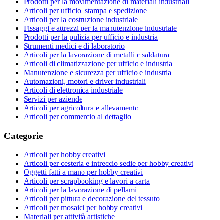
Prodotti per la movimentazione di materiali industriali
Articoli per ufficio, stampa e spedizione
Articoli per la costruzione industriale
Fissaggi e attrezzi per la manutenzione industriale
Prodotti per la pulizia per ufficio e industria
Strumenti medici e di laboratorio
Articoli per la lavorazione di metalli e saldatura
Articoli di climatizzazione per ufficio e industria
Manutenzione e sicurezza per ufficio e industria
Automazioni, motori e driver industriali
Articoli di elettronica industriale
Servizi per aziende
Articoli per agricoltura e allevamento
Articoli per commercio al dettaglio
Categorie
Articoli per hobby creativi
Articoli per cesteria e intreccio sedie per hobby creativi
Oggetti fatti a mano per hobby creativi
Articoli per scrapbooking e lavori a carta
Articoli per la lavorazione di pellami
Articoli per pittura e decorazione del tessuto
Articoli per mosaici per hobby creativi
Materiali per attività artistiche