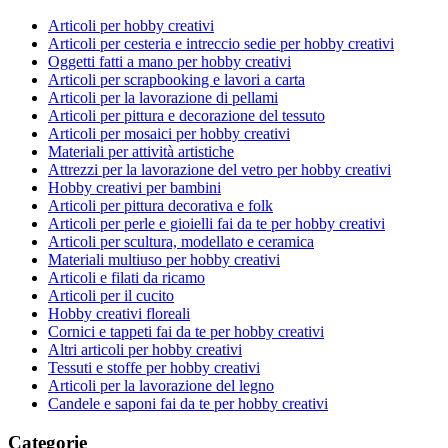
Articoli per hobby creativi
Articoli per cesteria e intreccio sedie per hobby creativi
Oggetti fatti a mano per hobby creativi
Articoli per scrapbooking e lavori a carta
Articoli per la lavorazione di pellami
Articoli per pittura e decorazione del tessuto
Articoli per mosaici per hobby creativi
Materiali per attività artistiche
Attrezzi per la lavorazione del vetro per hobby creativi
Hobby creativi per bambini
Articoli per pittura decorativa e folk
Articoli per perle e gioielli fai da te per hobby creativi
Articoli per scultura, modellato e ceramica
Materiali multiuso per hobby creativi
Articoli e filati da ricamo
Articoli per il cucito
Hobby creativi floreali
Cornici e tappeti fai da te per hobby creativi
Altri articoli per hobby creativi
Tessuti e stoffe per hobby creativi
Articoli per la lavorazione del legno
Candele e saponi fai da te per hobby creativi
Categorie