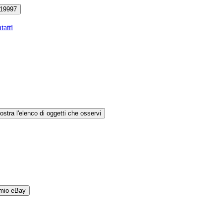
19997
tatti
ostra l'elenco di oggetti che osservi
 mio eBay