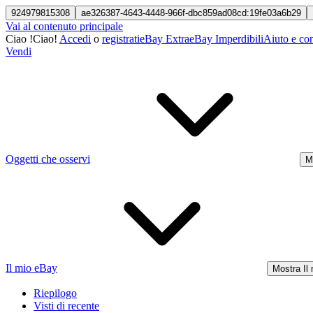
924979815308
ae326387-4643-4448-966f-dbc859ad08cd:19fe03a6b29
Vai al contenuto principale
Ciao
!
Ciao!
Accedi
o
registrati
eBay Extra
eBay Imperdibili
Aiuto e con
Vendi
Oggetti che osservi
M
Il mio eBay
Mostra Il
Riepilogo
Visti di recente